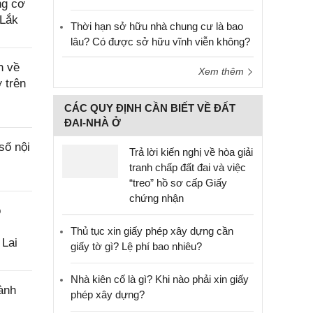
ng cơ
 Lắk
Thời hạn sở hữu nhà chung cư là bao
lâu? Có được sở hữu vĩnh viễn không?
n về
Xem thêm
 trên
CÁC QUY ĐỊNH CẦN BIẾT VỀ ĐẤT
ĐAI-NHÀ Ở
số nội
Trả lời kiến nghị về hòa giải
tranh chấp đất đai và việc
“treo” hồ sơ cấp Giấy
chứng nhận
o
Thủ tục xin giấy phép xây dựng cần
 Lai
giấy tờ gì? Lệ phí bao nhiêu?
Nhà kiên cố là gì? Khi nào phải xin giấy
ành
phép xây dựng?