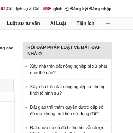
|
|
192
Gói dịch vụ & Giá
English
Đăng ký
/ Đăng nhập
Luật sư tư vấn
AI Luật
Tiện ích
HỎI ĐÁP PHÁP LUẬT VỀ ĐẤT ĐAI-
ng cao
NHÀ Ở
Xây nhà trên đất nông nghiệp bị xử phạt
như thế nào?
Xây nhà trên đất nông nghiệp có thể bị
khởi tố hình sự?
Đất giao trái thẩm quyền được cấp sổ
đỏ mà không mất tiền sử dụng đất?
Đất chưa có sổ đỏ bị thu hồi vẫn được