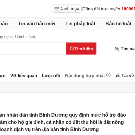
|
Danh mục
Tổng đài trực tuyến
19006
hảo
Tin văn bản mới
Tin pháp luật
Bản tin luật
ạy nghề,
Chính sách
Tìm kiếm
Tìm nâ
lực
VB liên quan
Lược đồ
Nội dung hợp nhất
Tải về
an nhân dân tỉnh Bình Dương quy định mức hỗ trợ đào
làm cho hộ gia đình, cá nhân có đất thu hồi là đất nông
doanh dịch vụ trên địa bàn tỉnh Bình Dương​