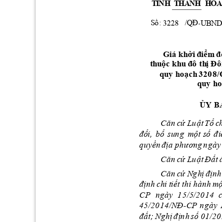
T
Ỉ
NH
T
HA
NH
H
Ó
S
ố
:  
/QĐ
-
U
B
N
k
h
ở
i 
điểm
 đ
Giá 
t
h
uộ
c
k
h
u
 đ
ô
th
ị Đô
q
u
y
h
o
ạc
h
32
0
8
/
q
u
y
h
o
ỦY
B
C
ă
n
c
ứ Lu
ật 
T
ổ 
c
đ
ổ
i, 
bổ 
sun
g
một
s
ố 
đ
i
q
u
yền 
đ
ịa 
p
h
ươn
g
n
gà
y
C
ă
n
c
ứ Lu
ật 
Đấ
t 
C
ă
n
c
ứ Ng
hị 
đ
ịnh
đ
ịn
h
chi 
ti
ết
th
i
h
à
n
h 
m
ộ
C
P
n
gà
y 
1
5
/5/2
0
14
4
5
/2
0
14/NĐ
C
P
n
g
à
y
-
đ
ấ
t; 
Ng
h
ị 
đ
ịn
h 
s
ố
0
1/20