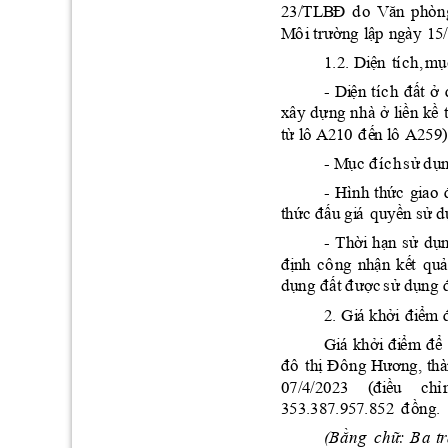
2
3
/
T
L
B
Đ
d
o 
V
ă
n
p
h
ò
n
M
ô
i
trư
ờ
n
g
l
ậ
p
 n
g
à
y
1
5/
Di
ện
tí
c
h, 
m
ụ
1
.2
.
Di
ện
tí
c
h
đất 
ở 
-
x
â
y
d
ựn
g 
nhà
ở 
l
i
ền
kề
t
ừ 
l
ô
 A2
1
0 
đ
ế
n l
ô 
A2
59
)
M
ục đ
í
c
h
s
ử
d
ụ
-
Hì
nh
t
h
ức
g
i
ao 
-
t
h
ứ
c
 đ
ấu 
gi
á
q
u
y
ề
n
s
ử 
d
T
h
ời
hạ
n 
s
ử
d
ụ
-
đ
ị
n
h
cô
n
g
n
h
ậ
n
k
ế
t 
q
u
ả
d
ụ
ng
 đ
ất 
đ
ược
s
ử 
d
ụ
n
g
k
h
ởi
đ
i
ểm
2
. 
Gi
á
k
h
ởi
đi
ể
m 
đ
ể 
Gi
á
đ
ô
t
h
ị
Đ
ô
ng
H
ươn
g, 
thà
0
7
/
4
/2
02
3 
(
đ
i
ề
u
c
h
ỉ
3
5
3
.3
8
7
.
9
57
.852
đ
ồng
.
(
B
ằn
g
c
h
ữ
: 
B
a 
t