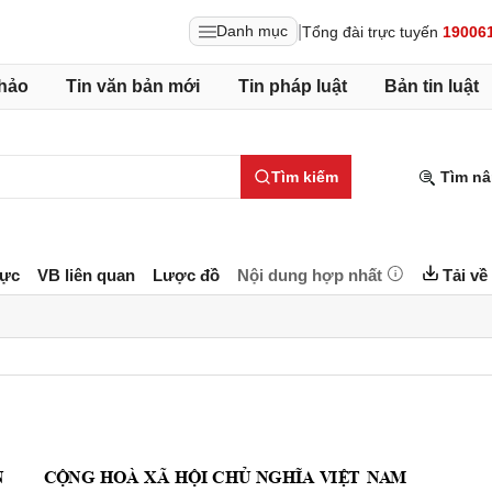
|
Danh mục
Tổng đài trực tuyến
19006
hảo
Tin văn bản mới
Tin pháp luật
Bản tin luật
Tìm kiếm
Tìm nâ
lực
VB liên quan
Lược đồ
Nội dung hợp nhất
Tải về
C
Ộ
NG
HO
À
XÃ
H
ỘI
CHỦ 
NG
HĨ
A
V
IỆ
T
N
A
M
 