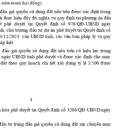
m
n
ă
m 
m
ươi
h
a
i
đ
ồ
n
g
)
.
đ
ấ
u 
g
i
á
quy
ền
s
ử
dụn
g
đ
ấ
t 
nê
u trê
n 
đ
ược
 xá
c
 đ
ị
nh
 tr
o
n
g
ải
t
hự
c
hi
ệ
n
đ
ầ
y
đ
ủ
ng
h
ĩ
a
v
ụ
q
u
y 
đ
ị
n
h 
tại
 p
hư
ơn
g án
 đ
ấ
u
ấ
t
p
h
ê 
d
u
yệ
t 
tạ
i
Quy
ết
đ
ị
n
h
s
ố
  97
6/QĐ
-U
B
N
D
n
gà
y 
n
h, 
c
hủ
trư
ơn
g 
đ
ầu 
t
ư
d
ự
á
n
p
hê 
d
uy
ệt
tại
Quy
ết đị
nh
 s
ố 
3
/1
1
/
2
0
23
c
ủ
a
U
BN
D
t
ỉ
n
h
, 
các 
vă
n 
b
ả
n 
phá
p
l
ý
v
à
 q
u
y
h
áp 
l
u
ật
. 
ể
đ
ấ
u 
g
i
á
quyề
n 
s
ử 
d
ụ
ng
đất
n
êu 
trê
n 
c
ó
h
i
ệ
u
l
ực
tr
o
n
g
n
g
ày
UB
N
D
tỉ
nh
h
ê
d
uy
ệt
v
à
đ
ược 
xá
c
đị
n
h
c
h
o
m
ụ
c
p
đ
ất
t
h
e
o
q
u
y 
hoạc
h 
c
hi
t
i
ết
x
â
y
d
ự
n
g
tỷ
l
ệ 
1
/5
0
0 
đ
ư
ợc
4
h
h
ó
a
p
h
ê
d
u
y
ệ
t 
tạ
i
Qu
y
ết 
đ
ị
nh
s
ố 
32
08
/QĐ
-U
B
ND
ng
à
y
đ
ầu
tư
trú
ng
đ
ấ
u
g
i
á
q
u
y
ền
s
ử 
dụn
g 
đ
ấ
t 
xi
n
c
h
u
yển
m
ụ
c