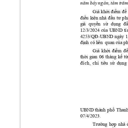
n
ă
m
bả
y 
n
g
à
n
, 
t
á
m
t
r
ă
G
i
á
k
h
ởi
đ
i
ể
m
đ
ể
đ
i
ề
u
k
i
ện
n
h
à
đ
ầ
u 
t
ư 
p
h
g
i
á 
q
u
yề
n
s
ử
d
ụn
g 
đ
1
2
/
3
/2
02
4 
của
U
B
N
D
t
ỉ
4
2
5
3
/Q
Đ
U
BN
D
ng
à
y
1
-
đ
ị
n
h
c
ó
l
i
ên
q
ua
n của
 p
G
i
á
kh
ởi
đ
i
ểm
đ
t
h
ời
gi
an
0
6 
thá
ng
k
ể
từ
đ
í
c
h, 
c
h
ỉ
ti
êu
sử 
dụ
ng
U
B
N
D
thà
nh
p
hố
T
h
a
n
0
7
/
4
/2
02
3. 
T
rườn
g 
hợ
p
n
h
à