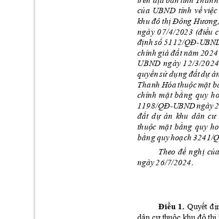
t
r
ê
n
đ
ịa 
b
àn
tỉ
n
h
T
h
an
h
c
ủ
a 
UB
N
D 
t
ỉnh
v
ề
 v
i
ệ
c
k
h
u 
đ
ô
t
h
ị
Đ
ông 
H
ương
n
g
à
y 
0
7/4/2
02
3
 (đ
i
ề
u
c
đ
ịn
h
số
 5
1
1
2/QĐ
U
B
N
-
c
h
ỉ
n
h
giá
đ
ấ
t
n
ă
m 
20
2
4
U
B
ND
n
g
à
y
1
2
/3
/
2
0
24
q
u
yền 
s
ử d
ụ
ng 
đ
ấ
t
d
ự 
á
T
h
a
nh
Hóa 
t
h
u
ộc
m
ặt 
b
c
h
ỉ
n
h
m
ặ
t
b
ằ
n
g
q
u
y 
h
1
1
9
8
/QĐ
U
B
ND 
n
g
ày
2
-
đ
ấ
t 
d
ự 
á
n
khu
d
â
n
c
ư 
t
h
u
ộ
c
m
ặ
t
b
ằn
g
qu
y 
ho
b
ằ
n
g
q
u
y 
h
o
ạ
ch 
3
2
4
1
/
T
h
e
o 
đ
ề 
n
gh
ị
c
ủ
ng
à
y 
2
6
/7/2
024
.
Đ
iề
u 
1
. 
Q
u
y
ế
t 
đ
ị
d
ân
 c
ư 
t
h
uộ
c
k
h
u
đô
th
ị