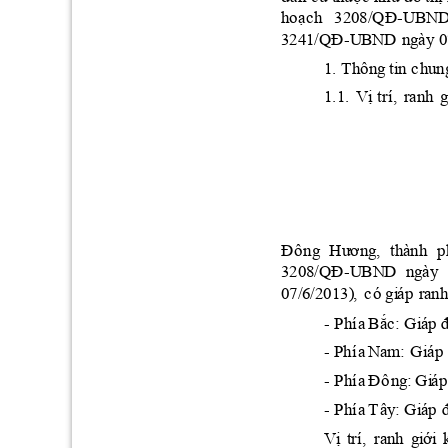
h
oạc
h
3
2
0
8
/
Q
Đ
U
B
N
-
3
2
4
1
/Q
Đ
-U
BN
D
n
g
ày 
0
1
. T
h
ô
n
g
t
i
n
c
h
u
n
V
ị
trí, 
ra
n
h 
g
1
.1
.
Đ
ô
ng
Hư
ơ
n
g, 
th
à
nh 
p
3
2
0
8
/Q
Đ
U
BN
D
n
g
à
y
-
0
7
/
6
/2
01
3)
,
c
ó
gi
áp 
ra
n
h
P
h
í
a
Bắ
c
:
G
i
áp 
-
G
i
áp
-
 Phí
a
Na
m:
P
h
í
a
Đ
ô
n
g
:
 G
i
áp
-
P
h
í
a
T
â
y:
G
i
á
p
 
-
V
ị
t
rí
, 
r
a
n
h
g
i
ới