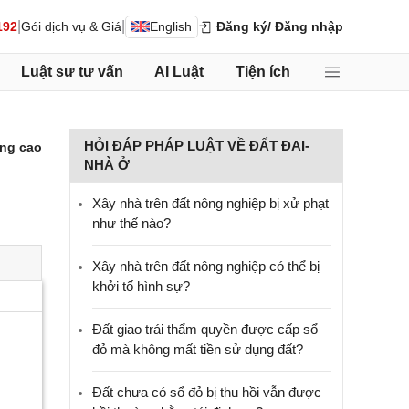
|
|
192
Gói dịch vụ & Giá
English
Đăng ký
/ Đăng nhập
Luật sư tư vấn
AI Luật
Tiện ích
HỎI ĐÁP PHÁP LUẬT VỀ ĐẤT ĐAI-
ng cao
NHÀ Ở
Xây nhà trên đất nông nghiệp bị xử phạt
như thế nào?
Xây nhà trên đất nông nghiệp có thể bị
khởi tố hình sự?
Đất giao trái thẩm quyền được cấp sổ
đỏ mà không mất tiền sử dụng đất?
Đất chưa có sổ đỏ bị thu hồi vẫn được