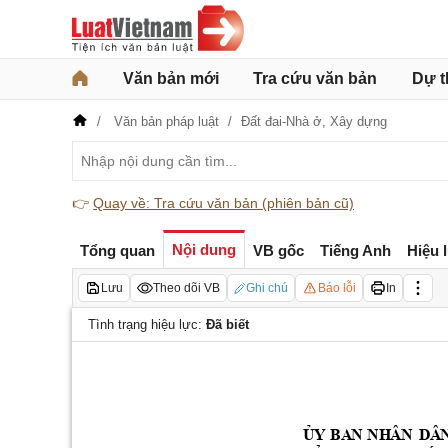
Văn bản mới
Tra cứu văn bản
Dự t
Văn bản pháp luật
Đất đai-Nhà ở,
Xây dựng
👉
Quay về: Tra cứu văn bản (phiên bản cũ)
Nội dung
Tổng quan
VB gốc
Tiếng Anh
Hiệu 
Lưu
Theo dõi VB
Ghi chú
Báo lỗi
In
Tình trạng hiệu lực:
Đã biết
Ủ
Y
B
A
N 
NH
Â
N
D
Â
N