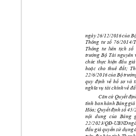
n
g
à
y 
2
6
/12
/2016 
của
B
T
h
ô
n
g
tư 
s
ố 
7
6
/2
01
4/T
T
h
ô
n
g
tư 
li
ên  tị
ch 
số
 
t
r
ư
ởn
g
B
ộ 
Tà
i 
ng
u
y
ên 
c
h
ứ
c 
thực
hiệ
n
đấ
u 
giá
h
o
ặ
c 
c
h
o
t
h
u
ê 
đ
ấ
t; 
T
h
2
2
/6
/20
1
6
của
B
ộ 
t
r
ư
ởn
q
u
y 
đ
ị
n
h
v
ề
hồ 
sơ 
v
à
t
n
g
h
ĩa
v
ụ
t
à
i 
c
h
ín
h
về 
đ
ấ
C
ă
n
c
ứ Qu
y
ết
 đị
n
t
ỉ
n
h
b
a
n 
h
à
n
h
Bả
n
g 
g
iá
H
ó
a
; 
Q
uyết
đ
ịnh
số
 4
5
/
n
ộ
i 
d
u
ng
của
B
ả
n
g 
02
3
/QĐ
UBND
n
g
22
/2
-
đ
ấ
u
g
i
á
q
u
yề
n
sử
d
ụ
n
g