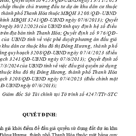
Hó
a
; 
Q
u
yế
t 
đ
ịn
h
s
ố 
4
2
5
3/QĐ
-UB
N
D
n
g
à
y 
1
3
/
1
1
/
2
0
2
3 
c
h
ấ
p
 thu
ậ
n
c
h
ủ
t
r
ương
 đ
ầu
 tư d
ự án
 kh
u d
â
n
 c
ư thu
ộ
c 
,
th
àn
h 
p
h
ố
T
ha
n
h
H
ó
a
th
uộc 
M
BQ
H
3
2
0
8
/
Q
Đ
-
UB
ND
hỉ
n
h
 M
BQH
 32
4
1
/
Q
Đ
U
B
ND
 n
g
à
y
0
7/6
/20
1
3
); Q
u
yế
t
-
D 
n
g
ày
30
/1
2/2
0
2
3 
c
ủ
a
UB
ND
t
ỉnh
q
u
y
 đ
ị
n
h
h
ệ
 s
ố
đ
i
ề
u
 
t
rê
n
đ
ịa 
b
à
n
t
ỉ
n
h
 Th
an
h
H
óa
;
Q
u
y
ế
t
 đ
ị
n
h
s
ố
9
7
6
/
Q
Đ
-
của
U
B
ND
tỉ
n
h
về 
v
iệc
p
hê 
d
uyệt
 p
h
ư
ơn
g
 á
n
đấu
 g
i
á
n
khu
 dân
c
ư thu
ộ
c 
khu đô 
t
h
ị 
Đ
ôn
g
 H
ư
ơ
n
g
,
t
h
à
n
h
p
h
ố
ằ
n
g
q
u
y 
h
o
ạ
c
h
3
2
0
8/QĐ
0
7
/
4
/
2
0
2
3
 (đ
i
ề
u
-U
B
N
D 
n
g
à
y
o
ạ
ch 
3
2
41
/
Q
Đ
U
B
ND 
n
g
à
y
0
7
/6
/
2
0
1
3
); 
Quyế
t 
đ
ịnh
s
ố
-
7
/3
/2024 
c
ủ
a
U
B
ND
tỉ
nh
về
vi
ệc
 đ
ấ
u 
giá
q
u
y
ền 
s
ử d
ụ
n
g
th
u
ộ
c
khu
đ
ô
t
h
ị 
Đ
ô
n
g
Hươn
g
,
t
h
à
n
h 
p
hố 
T
h
a
n
h
H
ó
a
ạc
h
3
20
8
/QĐ
U
B
ND 
n
g
à
y
0
7
/4
/
2
0
2
3
(
đ
iề
u
 c
h
ỉnh
 mặ
t
-
Q
Đ
-UB
N
D 
n
g
à
y 
07
/6
/2
0
1
3
); 
a
G
i
á
m
đốc
S
ở 
Tà
i c
h
ín
h
tạ
i
T
ờ t
rì
n
h
 số
42
4
7
/TT
r-ST
C 
QU
Y
Ế
T 
Đ
Ị
NH:
nh
g
i
á
k
hởi
đ
i
ểm
 đ
ể
đấu
 gi
á
q
uy
ền
 s
ử 
d
ụn
g đất 
d
ự 
á
n
 k
h
u
Đ
ô
ng
Hư
ơn
g, 
t
hà
nh 
p
h
ố
T
h
anh
 H
ó
a th
uộ
c
m
ặ
t 
b
ằ
n
g
 q
u
y