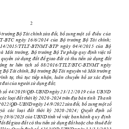
2
ộ
tr
ưởng
B
ộ 
Tà
i 
chín
h
sửa 
đ
ổ
i
,
 b
ổ
 s
u
n
g
một
s
ố
đ
i
ề
u
c
ủ
a
T
B
T
C
n
g
ày 
1
6
/
6
/20
14
của
Bộ
tr
ư
ởn
g
B
ộ
T
à
i 
chính
; 
-
 14
/20
15
/TT
LT
B
T
P
n
g
à
y 
0
4
/4/20
1
5
c
ủ
a
B
ộ
-
BT
N
MT
-
và
Mô
i 
tr
ường
, 
B
ộ
trư
ởng 
Bộ T
ư p
h
á
p
 q
u
y
địn
h
 v
iệc
tổ
q
u
yề
n
sử
 d
ụ
n
g
 đấ
t đ
ể
 g
iao đ
ất 
c
ó
t
h
u
 ti
ề
n
sử
 d
ụ
n
g
 đ
ất 
ô
n
g
t
ư 
li
ê
n
tị
ch
s
ố
8
8
/
2
0
1
6
/
T
TL
T
/
B
T
C
-BTN
M
T
n
g
à
y
g
 Bộ
T
ài 
c
h
í
n
h
,
B
ộ tr
ưởn
g 
Bộ 
T
ài ng
u
y
ên 
v
à
Mô
i 
trư
ờn
g
r
ình
t
ự,
t
h
ủ
t
ụ
c
ti
ếp 
n
h
ận
,
luâ
n
c
h
u
y
ể
n
h
ồ
sơ 
xác 
đ
ịn
h
t
đ
a
i
c
ủ
a
n
g
ười 
s
ử
d
ụ
n
g 
đ
ấ
t
; 
h
s
ố
44
/2
0
19/QĐ
U
B
N
D 
n
g
ày
2
3
/
1
2
/
2
0
1
9
c
ủ
a
 U
B
N
D
-
 
c
á
c 
l
o
ạ
i
đ
ấ
t 
thời 
k
ỳ 2
0
2
0
2
0
2
4
tr
ê
n
đ
ịa
b
à
n 
t
ỉ
n
h
T
h
a
n
h
-
2
0
22
/Q
Đ
U
B
N
D 
n
g
à
y 
1
4
/9
/2
0
22
s
ửa 
đ
ổi
,
 b
ổ 
s
u
ng 
m
ột
số
-
giá
c
á
c  lo
ạ
i  đấ
t  thời  kỳ 
2
0
2
0
;  Qu
yết
đ
ịnh
  số
-202
4
ày 
1
9
/6
/202
3
của
U
B
ND
tỉnh
v
ề
vi
ệ
c
b
a
n
h
à
nh
q
u
y đ
ị
n
h
đ
ất 
đ
ể 
g
i
a
o 
đ
ấ
t
có
 th
u
ti
ề
n
s
ử dụ
n
g
đ
ấ
t
h
oặc 
cho t
h
u
ê
đ
ấ
t