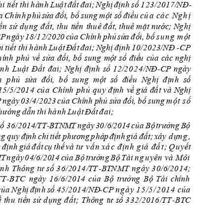
h
i 
ti
ết 
t
h
i 
h
àn
h
L
uậ
t 
đ
ấ
t 
đ
a
i; 
Ng
h
ị 
đ
ịn
h 
s
ố
1
2
3
/2
0
1
7
/
N
Đ
-
a
Ch
ín
h
p
h
ủ 
s
ử
a
đổ
i, 
b
ổ 
su
ng
m
ột
s
ố
 đ
iều 
c
ủ
a
c
á
c
N
g
h
ị 
ền 
sử 
d
ụ
n
g
đ
ất, 
thu
t
i
ền
t
h
u
ê
đ
ấ
t
, th
u
ê
mặ
t n
ước
;
Ng
h
ị 
y
1
8
/1
2
/
202
0 
c
ủ
a
C
h
í
n
h
p
h
ủ 
sử
a
đ
ổ
i, b
ổ 
s
u
n
g
m
ột
P
n
gà
i 
ti
ết
th
i
h
à
n
h 
L
u
ậ
t 
Đấ
t 
đ
a
i; 
Ng
h
ị 
đ
ịn
h
1
0
/20
2
3
/N
Đ
-
CP
h
ính
p
hủ
v
ề
sửa 
đ
ổi
, 
b
ổ 
sun
g
mộ
t 
số
đ
iề
u
c
ủ
a 
c
á
c
ng
h
ị 
n
h
L
u
ậ
t 
Đấ
t 
đ
a
i; 
N
g
h
ị 
đ
ịnh
số
1
2
/
2
0
2
4
/NĐ
-CP
n
g
à
y 
h
  p
h
ủ
s
ửa
đổi
, 
b
ổ
s
u
n
g
m
ộ
t
s
ố
điều 
Ng
h
ị
đ
ịn
h 
số
15
/5/20
1
4
c
ủ
a
C
h
ính
ph
ủ 
q
u
y
đ
ịnh
v
ề g
i
á
 đấ
t và 
Ngh
ị 
P
n
g
ày 
0
3
/
4
/2
0
2
3 
củ
a 
C
h
í
n
h
ph
ủ
s
ửa 
đ
ổi
,
b
ổ 
sun
g
m
ộ
t
s
ố
h
ướng
d
ẫ
n
t
h
i 
h
à
n
h 
Lu
ậ
t
Đ
ấ
t 
đ
a
i; 
s
ố
 3
6
/2
014/
T
T
B
T
N
M
T
n
g
ày
30
/6/
201
4
c
ủ
a
B
ộ
trư
ởn
g
B
ộ
-
n
g
q
u
y 
đ
ị
n
h
c
h
i 
t
iế
t p
h
ương 
p
h
áp
đ
ị
n
h 
g
i
á
đ
ấ
t;
x
â
y
 d
ựn
g
,
; 
đ
ịn
h
g
iá 
đ
ấ
t 
c
ụ
t
h
ể
v
à
t
ư
v
ấ
n
x
á
c
đ
ị
n
h
g
i
á
đ
ấ
t
; 
Q
u
y
ế
t
M
T
n
gày
0
4/6
/2
0
14 
c
ủ
a
Bộ 
tr
ưở
n
g
B
ộ
T
ài 
n
g
u
yê
n
v
à
M
ô
i
ín
h 
T
hông 
t
ư 
số
3
6/20
14
/
T
T
-BTN
MT 
n
g
à
y
3
0
/6/2
0
1
4;
T
T
B
T
C
n
g
ày 
1
6
/
6
/20
1
4
của
B
ộ 
tr
ưởng
B
ộ 
T
à
i 
chín
h
-
c
ủ
a
N
g
hị 
đ
ị
n
h
s
ố
 4
5
/20
1
4/NĐ
CP
n
g
à
y
 1
5
/
5
/
2
0
1
4
 c
ủ
a
-
ề
t
h
u 
tiề
n
sử
d
ụ
n
g
đ
ấ
t
; 
T
h
ô
n
g
t
ư 
số
3
3
2
/
2
0
1
6
/TT
-BT
C