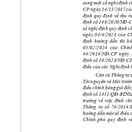
n
g 
m
ộ
t
số
 n
g
h
ị
đ
ịnh
c
s
u
C
P
n
g
ày 
1
4
/11
/2017 
củ
đ
ịn
h
q
uy 
đ
ịn
h 
v
ề 
thu
ti
đ
ịn
h
số
 1
4
8
/
2
0
2
0
/N
Đ
-
C
s
ố
 n
g
h
ị 
đ
ị
n
h
q
u
y
 đ
ịn
h
ch
n
g
à
y 
0
3/4/2
02
3
c
ủ
a
C
đ
ịn
h
h
ướn
g 
d
ẫn
thi
h
à
0
5
/0
2
/
2
02
4
của
C
h
í
n
4
4
/2
0
14/NĐ
C
P
n
g
à
y
-
đ
ịn
h
số
 1
0
/20
2
3
/NĐ
C
-
đ
iề
u
 c
ủ
a 
c
á
c Ng
h
ị 
đ
ịn
h
C
ă
n
c
ứ 
T
h
ô
n
g
t
ư 
T
à
i 
n
g
u
yê
n
và 
Mô
i 
tr
ư
ờ
đ
iề
u
c
h
ỉ
n
h
b
ản
g 
g
i
á
đ
ấ
t
đ
ịn
h
số
 13
51/QĐ
B
T
N
-
t
r
ư
ờn
g
v
ề
vi
ệ
c
đ
í
n
h
c
h
T
h
ô
n
g
tư 
s
ố
7
6
/
2
01
4
/
h
ướ
n
g
d
ẫ
n 
m
ộ
t
s
ố
điều 
C
h
ính
p
h
ủ
q
u
y
địn
h
v