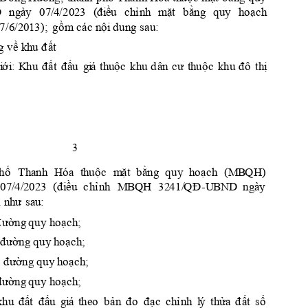
D
n
g
à
y 
07
/4
/20
2
3 
(
đ
i
ề
u
c
h
ỉ
n
h
m
ặ
t 
bằng
q
u
y 
h
o
ạch
;
gồm các n
ộ
i
d
un
g
7/6
/2
01
3
)
s
a
u
:
g
v
ề
k
h
u
đ
ấ
t
i
ới
K
hu
đ
ất 
đ
ấ
u
g
i
á 
th
u
ộ
c
kh
u
d
â
n 
c
ư 
t
h
u
ộ
c
k
h
u
đ
ô
th
ị
:
3
hố 
T
ha
nh
H
óa 
t
hu
ộc
m
ặt
b
ằ
n
g
q
u
y
h
o
ạch 
(M
B
QH
)
07
/4
/
2
0
2
3
(đ
i
ều
c
h
ỉ
n
h 
M
B
QH
32
4
1/
Q
Đ
-U
BN
D
n
g
à
y
 
nh
ư 
sau
:
đ
ư
ờn
g
q
u
y h
oạch;
 đ
ườn
g
 q
u
y 
h
o
ạ
c
h
;
 
đ
ư
ờn
g
 q
u
y
h
o
ạ
c
h
;
đ
ườn
g
q
u
y h
oạch;
k
h
u
đ
ấ
t 
đ
ấ
u
g
i
á
t
he
o
bản
đ
o 
đ
ạc 
c
h
ỉ
n
h
l
ý
th
ử
a
đ
ấ
t 
s
ố