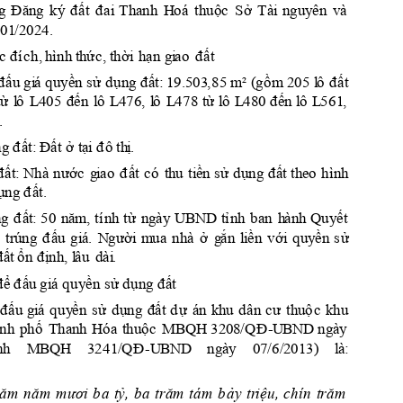
g
Đăn
g 
ký
đ
ấ
t
đai
T
h
a
n
h 
H
o
á 
th
uộc
S
ở 
T
à
i
n
gu
y
ên 
và
0
1
/2
02
4.
c
 đ
í
c
h, 
h
ì
n
h
t
h
ức,
thời
h
ạn
đ
ất 
g
i
a
o
đ
ấu
 gi
á
 q
u
y
ền
 s
ử 
d
ụ
n
g
 đ
ấ
t:
1
9
.5
03
,
85
 m² 
(
g
ồ
m
 2
0
5
l
ô
đ
ất
t
ừ 
l
ô
L4
05
đến
l
ô
L4
76
, 
l
ô
L
478
t
ừ 
l
ô 
L
48
0 đ
ế
n
l
ô
L
561
, 
.
ng
 đ
ấ
t:
Đất ở tạ
i
đ
ô
th
ị
.
đất
:
N
hà
nư
ớ
c 
g
i
ao 
đ
ấ
t
c
ó
t
h
u 
t
i
ề
n
s
ử d
ụ
n
g
đ
ấ
t
t
h
e
o
h
ì
n
h
ụng
 đ
ấ
t.
n
g
đ
ấ
t
:
50
n
ă
m
,
tí
n
h 
từ 
n
g
ày
U
BN
D
t
ỉ
n
h
b
a
n
h
àn
h Quy
ết 
 
tr
ú
n
g
đ
ấ
u 
gi
á
. 
N
gư
ời
m
ua 
n
h
à
ở 
g
ắn
l
i
ền
v
ới
q
u
y
ề
n
s
ử 
đ
ấ
t
ổ
n
 đ
ị
nh
, 
l
â
u
dài
.
đ
ể 
đ
ấu
 g
i
á 
q
uy
ền
 sử d
ụ
ng
 đ
ấ
t
đ
ấu
g
i
á 
quy
ền
s
ử 
d
ụ
n
g
đất
d
ự
á
n 
k
hu
dân
c
ư 
th
u
ộ
c
k
h
u
nh
phố 
T
h
a
n
h
H
ó
a
th
u
ộ
c
3
2
08
/Q
Đ
M
B
QH 
-
U
B
N
D
ng
à
y
nh
M
BQH
3
2
41
/
Q
Đ
-U
BN
D
n
g
ày
07
/6/
2
01
3
)
l
à
:
răm 
n
ăm
m
ươi
b
a 
tỷ
, 
ba
trăm
tá
m
b
ả
y 
tr
iệu, 
chín
t
răm 