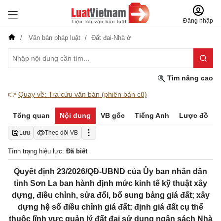
Đăng nhập
Văn bản pháp luật
Đất đai-Nhà ở
Tìm nâng cao
👉
Quay về: Tra cứu văn bản (phiên bản cũ)
Tổng quan
Nội dung
VB gốc
Tiếng Anh
Lược đồ
Lưu
Theo dõi VB
Tình trạng hiệu lực:
Đã biết
Quyết định 23/2026/QĐ-UBND của Ủy ban nhân dân
tỉnh Sơn La ban hành định mức kinh tế kỹ thuật xây
dựng, điều chỉnh, sửa đổi, bổ sung bảng giá đất; xây
dựng hệ số điều chỉnh giá đất; định giá đất cụ thể
thuộc lĩnh vực quản lý đất đai sử dụng ngân sách Nhà