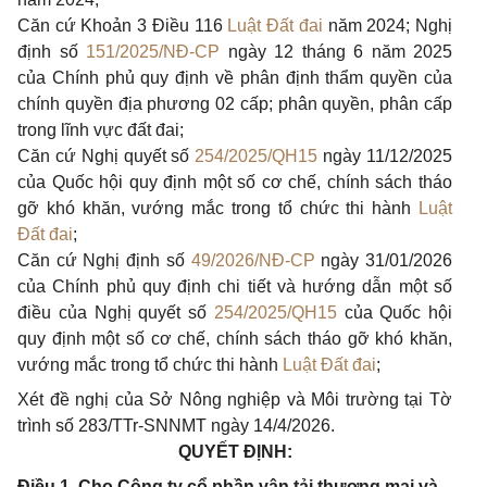
Căn cứ Khoản 3 Điều 116
Luật Đất đai
năm 2024; Nghị
định số
151/2025/NĐ-CP
ngày 12 tháng 6 năm 2025
của Chính phủ quy định về phân định thẩm quyền của
chính quyền địa phương 02 cấp; phân quyền, phân cấp
trong lĩnh vực đất đai;
Căn cứ Nghị quyết số
254/2025/QH15
ngày 11/12/2025
của Quốc hội quy định một số cơ chế, chính sách tháo
gỡ khó khăn, vướng mắc trong tổ chức thi hành
Luật
Đất đai
;
Căn cứ Nghị định số
49/2026/NĐ-CP
ngày 31/01/2026
của Chính phủ quy định chi tiết và hướng dẫn một số
điều của Nghị quyết số
254/2025/QH15
của Quốc hội
quy định một số cơ chế, chính sách tháo gỡ khó khăn,
vướng mắc trong tổ chức thi hành
Luật Đất đai
;
Xét đề nghị của Sở Nông nghiệp và Môi trường tại Tờ
trình số 283/TTr-SNNMT ngày 14/4/2026.
QUYẾT ĐỊNH:
Điều 1. Cho Công ty cổ phần vận tải thương mại và