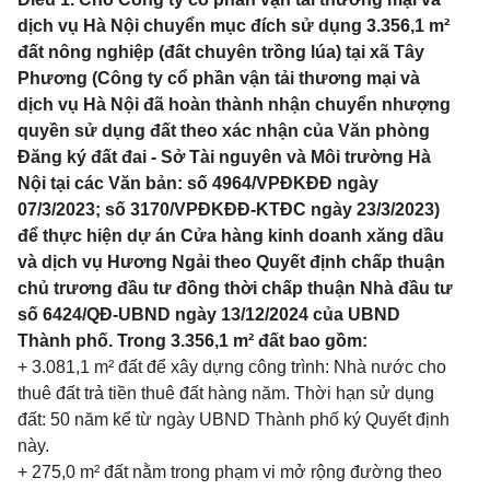
dịch vụ Hà Nội chuyển mục đích sử dụng 3.356,1 m²
đất nông nghiệp (đất chuyên trồng lúa) tại xã Tây
Phương (Công ty cổ phần vận tải thương mại và
dịch vụ Hà Nội đã hoàn thành nhận chuyển nhượng
quyền sử dụng đất theo xác nhận của Văn phòng
Đăng ký đất đai - Sở Tài nguyên và Môi trường Hà
Nội tại các Văn bản: số 4964/VPĐKĐĐ ngày
07/3/2023; số 3170/VPĐKĐĐ-KTĐC ngày 23/3/2023)
để thực hiện dự án Cửa hàng kinh doanh xăng dầu
và dịch vụ Hương Ngải theo Quyết định chấp thuận
chủ trương đầu tư đồng thời chấp thuận Nhà đầu tư
số 6424/QĐ-UBND ngày 13/12/2024 của UBND
Thành phố. Trong 3.356,1 m² đất bao gồm:
+ 3.081,1 m² đất để xây dựng công trình: Nhà nước cho
thuê đất trả tiền thuê đất hàng năm. Thời hạn sử dụng
đất: 50 năm kể từ ngày UBND Thành phố ký Quyết định
này.
+ 275,0 m² đất nằm trong phạm vi mở rộng đường theo