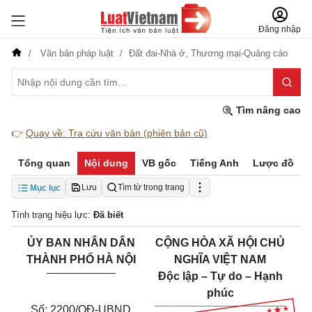
Đăng nhập
Văn bản pháp luật
Đất đai-Nhà ở,
Thương mại-Quảng cáo
Tìm nâng cao
👉
Quay về: Tra cứu văn bản (phiên bản cũ)
Tổng quan
Nội dung
VB gốc
Tiếng Anh
Lược đồ
Lưu
Tìm từ trong trang
Mục lục
Tình trạng hiệu lực:
Đã biết
ỦY BAN NHÂN DÂN
CỘNG HÒA XÃ HỘI CHỦ
THÀNH PHỐ HÀ NỘI
NGHĨA VIỆT NAM
___________
Độc lập – Tự do – Hạnh
phúc
_____________________
Số: 2200/QĐ-UBND