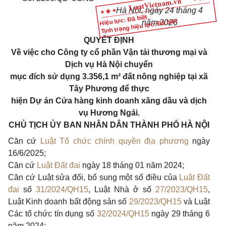
Hà Nội, ngày 24 tháng 4
Hiệu lực: Đã biết
Tình trạng hiệu lực: Đã biết
năm 2026
QUYẾT ĐỊNH
Về việc cho Công ty cổ phần Vận tải thương mại và
Dịch vụ Hà Nội chuyển
mục đích sử dụng 3.356,1 m² đất nông nghiệp tại xã
Tây Phương để thực
hiện Dự án Cửa hàng kinh doanh xăng dầu và dịch
vụ Hương Ngải.
CHỦ TỊCH ỦY BAN NHÂN DÂN THÀNH PHỐ HÀ NỘI
Căn cứ
Luật Tổ chức chính quyền địa phương
ngày
16/6/2025;
Căn cứ
Luật Đất đai
ngày 18 tháng 01 năm 2024;
Căn cứ Luật sửa đổi, bổ sung một số điều của
Luật Đất
đai
số
31/2024/QH15
, Luật Nhà ở số
27/2023/QH15
,
Luật Kinh doanh bất động sản số
29/2023/QH15
và Luật
Các tổ chức tín dụng số
32/2024/QH15
ngày 29 tháng 6
năm 2024;