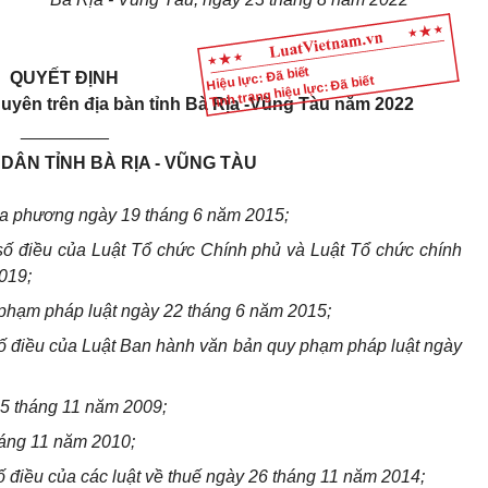
Hiệu lực: Đã biết
QUYẾT ĐỊNH
Tình trạng hiệu lực: Đã biết
guyên trên địa bàn tỉnh Bà Rịa -Vũng Tàu năm 2022
_________
DÂN TỈNH BÀ RỊA - VŨNG TÀU
ịa phương ngày 19 tháng 6 năm 2015;
số điều của Luật Tổ chức Chính phủ và Luật
Tổ chức chính
019;
phạm pháp luật ngày 22 tháng 6 năm
2015;
ố điều của Luật Ban hành văn bản quy
phạm pháp luật ngày
25 tháng 11 năm 2009;
áng 11 năm 2010;
 điều của các luật về thuế ngày 26 tháng
11 năm 2014;