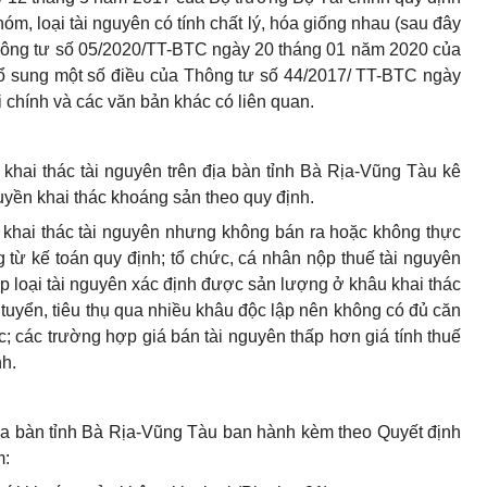
hóm, loại tài nguyên có tính chất lý, hóa giống nhau (sau đây
Thông tư số 05/2020/TT-BTC ngày 20 tháng 01 năm 2020 của
bổ sung một số điều của Thông tư số 44/2017/ TT-BTC ngày
chính và các văn bản khác có liên quan.
 khai thác tài nguyên trên địa bàn tỉnh Bà Rịa-Vũng Tàu kê
 quyền khai thác khoáng sản theo quy định.
 khai thác tài nguyên nhưng không bán ra hoặc không thực
 từ kế toán quy định; tổ chức, cá nhân nộp thuế tài nguyên
 loại tài nguyên xác định được sản lượng ở khâu khai thác
 tuyển, tiêu thụ qua nhiều khâu độc lập nên không có đủ căn
c; các trường hợp giá bán tài nguyên thấp hơn giá tính thuế
nh.
 địa bàn tỉnh Bà Rịa-Vũng Tàu ban hành kèm theo Quyết định
m: