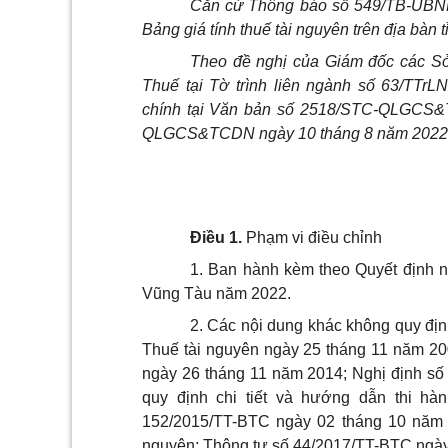
Căn cứ Thông báo số 549/TB-UBND
Bảng giá tính thuế tài nguyên trên địa bàn 
Theo đề nghị của Giám đốc các Sở
Thuế tại Tờ trình liên ngành số 63/TT
chính tại Văn bản số 2518/STC-QLGCS
QLGCS&TCDN ngày 10 tháng 8 năm
2022
Điều 1.
Phạm vi điều chỉnh
1. Ban hành kèm theo Quyết định nà
Vũng Tàu năm 2022.
2. Các nội dung khác không quy địn
Thuế tài nguyên ngày 25 tháng 11 năm 200
ngày 26 tháng 11 năm 2014; Nghị định s
quy định chi tiết và hướng dẫn thi hà
152/2015/TT-BTC ngày 02 tháng 10 năm 
nguyên; Thông tư số 44/2017/TT-BTC ngày