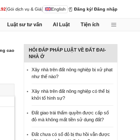
|
|
192
Gói dịch vụ & Giá
English
Đăng ký
/ Đăng nhập
Luật sư tư vấn
AI Luật
Tiện ích
HỎI ĐÁP PHÁP LUẬT VỀ ĐẤT ĐAI-
ng cao
NHÀ Ở
Xây nhà trên đất nông nghiệp bị xử phạt
như thế nào?
Xây nhà trên đất nông nghiệp có thể bị
khởi tố hình sự?
Đất giao trái thẩm quyền được cấp sổ
đỏ mà không mất tiền sử dụng đất?
Đất chưa có sổ đỏ bị thu hồi vẫn được