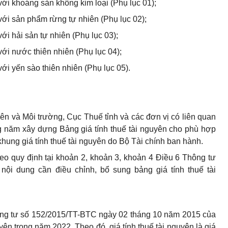
 với khoáng sản không kim loại (Phụ lục 01);
 với sản phẩm rừng tự nhiên (Phụ lục 02);
với hải sản tự nhiên (Phụ lục 03);
 với nước thiên nhiên (Phụ lục 04);
với yến sào thiên nhiên (Phụ lục 05).
yên và Môi trường, Cục Thuế tỉnh và các đơn vị có liên quan
g năm xây dựng Bảng giá tính thuế tài nguyên cho phù hợp
khung giá tính thuế tài nguyên do Bộ Tài chính ban hành.
heo quy định tại khoản 2, khoản 3, khoản 4 Điều 6 Thông tư
nội dung cần điều chỉnh, bổ sung bảng giá tính thuế tài
ông tư số 152/2015/TT-BTC ngày 02 tháng 10 năm 2015 của
yên trong năm 2022. Theo đó, giá tính thuế tài nguyên là giá