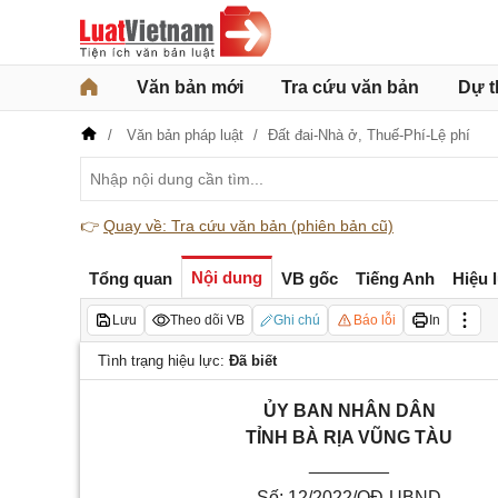
Văn bản mới
Tra cứu văn bản
Dự t
Văn bản pháp luật
Đất đai-Nhà ở,
Thuế-Phí-Lệ phí
👉
Quay về: Tra cứu văn bản (phiên bản cũ)
Nội dung
Tổng quan
VB gốc
Tiếng Anh
Hiệu 
Lưu
Theo dõi VB
Ghi chú
Báo lỗi
In
Tình trạng hiệu lực:
Đã biết
ỦY BAN NHÂN DÂN
TỈNH BÀ RỊA VŨNG TÀU
________
Số: 12/2022/QĐ-UBND