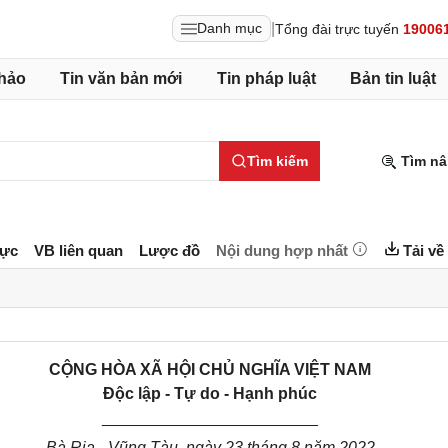
|
Danh mục
Tổng đài trực tuyến
19006
hảo
Tin văn bản mới
Tin pháp luật
Bản tin luật
Tìm kiếm
Tìm nâ
lực
VB liên quan
Lược đồ
Nội dung hợp nhất
Tải về
CỘNG HÒA XÃ HỘI CHỦ NGHĨA VIỆT NAM
Độc lập - Tự do - Hạnh phúc
________________________
Bà Rịa - Vũng Tàu, ngày 23 tháng 8 năm 2022