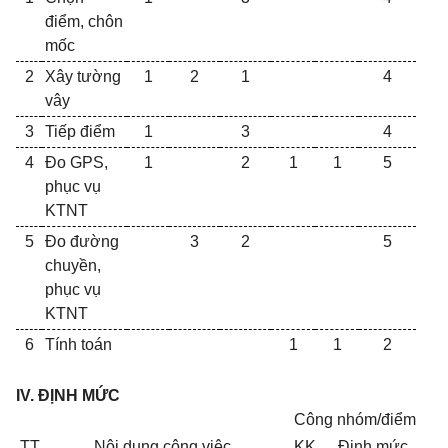
điểm, chôn
mốc
2
Xây tường
1
2
1
4
vây
3
Tiếp điểm
1
3
4
4
Đo GPS,
1
2
1
1
5
phục vụ
KTNT
5
Đo đường
3
2
5
chuyền,
phục vụ
KTNT
6
Tính toán
1
1
2
IV. ĐỊNH MỨC
Công nhóm/điểm
TT
Nội dung công việc
KK
Định mức