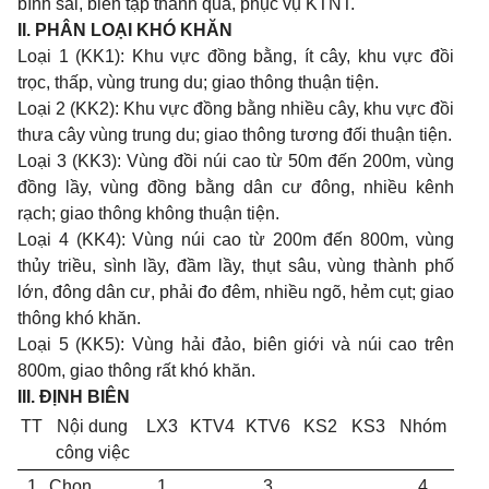
bình sai, biên tập thành quả, phục vụ KTNT.
II. PHÂN LOẠI KHÓ KHĂN
Loại 1 (KK1): Khu vực đồng bằng, ít cây, khu vực đồi
trọc, thấp, vùng trung du; giao thông thuận tiện.
Loại 2 (KK2): Khu vực đồng bằng nhiều cây, khu vực đồi
thưa cây vùng trung du; giao thông tương đối thuận tiện.
Loại 3 (KK3): Vùng đồi núi cao từ 50m đến 200m, vùng
đồng lầy, vùng đồng bằng dân cư đông, nhiều kênh
rạch; giao thông không thuận tiện.
Loại 4 (KK4): Vùng núi cao từ 200m đến 800m, vùng
thủy triều, sình lầy, đầm lầy, thụt sâu, vùng thành phố
lớn, đông dân cư, phải đo đêm, nhiều ngõ, hẻm cụt; giao
thông khó khăn.
Loại 5 (KK5): Vùng hải đảo, biên giới và núi cao trên
800m, giao thông rất khó khăn.
III. ĐỊNH BIÊN
TT
Nội dung
LX3
KTV4
KTV6
KS2
KS3
Nhóm
công việc
1
Chọn
1
3
4