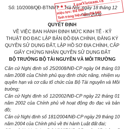
Số: 10/2008/QĐ-BTNMT
Hà Nội, ngày 18 tháng 12
Hiệu lực: Đã biết
Tình trạng hiệu lực: Đã biết
năm 2008
QUYẾT ĐỊNH
VỀ VIỆC BAN HÀNH ĐỊNH MỨC KINH TẾ - KỸ
THUẬT ĐO ĐẠC LẬP BẢN ĐỒ ĐỊA CHÍNH, ĐĂNG KÝ
QUYỀN SỬ DỤNG ĐẤT, LẬP HỒ SƠ ĐỊA CHÍNH, CẤP
GIẤY CHỨNG NHẬN QUYỀN SỬ DỤNG ĐẤT
BỘ TRƯỞNG BỘ TÀI NGUYÊN VÀ MÔI TRƯỜNG
Căn cứ Nghị định số 25/2008/NĐ-CP ngày 04 tháng 03
năm 2008 của Chính phủ quy định chức năng, nhiệm vụ
quyền hạn và cơ cấu tổ chức của Bộ Tài nguyên và Môi
trường;
Căn cứ Nghị định số 12/2002/NĐ-CP ngày 22 tháng 01
năm 2002 của Chính phủ về hoạt động đo đạc và bản
đồ;
Căn cứ Nghị định số 181/2004/NĐ-CP ngày 29 tháng 10
năm 2004 của Chính phủ về thi hành Luật đất đai;