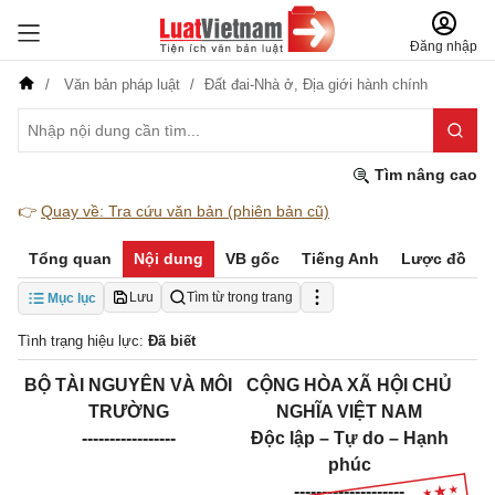
Đăng nhập
Văn bản pháp luật
Đất đai-Nhà ở,
Địa giới hành chính
Tìm nâng cao
👉
Quay về: Tra cứu văn bản (phiên bản cũ)
Tổng quan
Nội dung
VB gốc
Tiếng Anh
Lược đồ
Lưu
Tìm từ trong trang
Mục lục
Tình trạng hiệu lực:
Đã biết
BỘ TÀI NGUYÊN VÀ MÔI
CỘNG HÒA XÃ HỘI CHỦ
TRƯỜNG
NGHĨA VIỆT NAM
-----------------
Độc lập – Tự do – Hạnh
phúc
--------------------