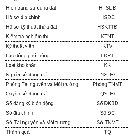
Hiện trạng sử dụng đất
HTSDĐ
Hồ sơ địa chính
HSĐC
Hồ sơ kỹ thuật thửa đất
HSKTTĐ
Kiểm tra nghiệm thu
KTNT
Kỹ thuật viên
KTV
Lao động phổ thông
LĐPT
Loại khó khăn
KK
Người sử dụng đất
NSDĐ
Phòng Tài nguyên và Môi trường
Phòng TNMT
Quyền sử dụng đất
QSDĐ
Sổ đăng ký biến động
Sổ ĐKBĐ
Sổ địa chính
Sổ ĐC
Sở Tài nguyên và Môi trường
Sở TNMT
Thành quả
TQ