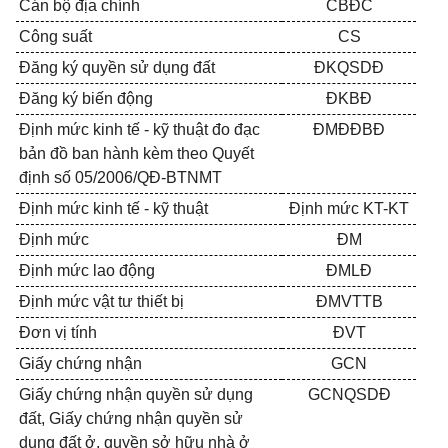
Cán bộ địa chính
CBĐC
Công suất
CS
Đăng ký quyền sử dụng đất
ĐKQSDĐ
Đăng ký biến động
ĐKBĐ
Định mức kinh tế - kỹ thuật đo đạc
ĐMĐĐBĐ
bản đồ ban hành kèm theo Quyết
định số 05/2006/QĐ-BTNMT
Định mức kinh tế - kỹ thuật
Định mức KT-KT
Định mức
ĐM
Định mức lao động
ĐMLĐ
Định mức vật tư thiết bị
ĐMVTTB
Đơn vị tính
ĐVT
Giấy chứng nhận
GCN
Giấy chứng nhận quyền sử dụng
GCNQSDĐ
đất, Giấy chứng nhận quyền sử
dụng đất ở, quyền sở hữu nhà ở