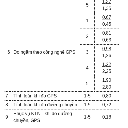
1,37
5
1,35
0,67
1
0,45
0,81
2
0,63
0,98
6
Đo ngắm theo công nghệ GPS
3
1,26
1,22
4
2,25
1,90
5
2,80
7
Tính toán khi đo GPS
1-5
0,80
8
Tính toán khi đo đường chuyền
1-5
0,72
Phục vụ KTNT khi đo đường
9
1-5
0,18
chuyền, GPS