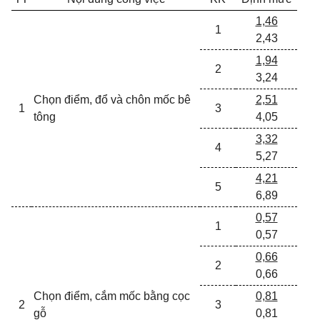
1,46
1
2,43
1,94
2
3,24
Chọn điểm, đổ và chôn mốc bê
2,51
1
3
tông
4,05
3,32
4
5,27
4,21
5
6,89
0,57
1
0,57
0,66
2
0,66
Chọn điểm, cắm mốc bằng cọc
0,81
2
3
gỗ
0,81