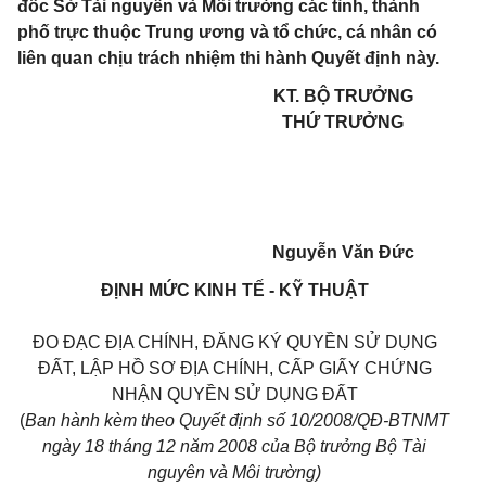
đốc Sở Tài nguyên và Môi trường các tỉnh, thành
phố trực thuộc Trung ương và tổ chức, cá nhân có
liên quan chịu trách nhiệm thi hành Quyết định này.
KT. BỘ TRƯỞNG
THỨ TRƯỞNG
Nguyễn Văn Đức
ĐỊNH MỨC KINH TẾ - KỸ THUẬT
ĐO ĐẠC ĐỊA CHÍNH, ĐĂNG KÝ QUYỀN SỬ DỤNG
ĐẤT, LẬP HỒ SƠ ĐỊA CHÍNH, CẤP GIẤY CHỨNG
NHẬN QUYỀN SỬ DỤNG ĐẤT
(
Ban hành kèm theo Quyết định số 10/2008/QĐ-BTNMT
ngày 18 tháng 12 năm 2008 của Bộ trưởng Bộ Tài
nguyên và Môi trường)