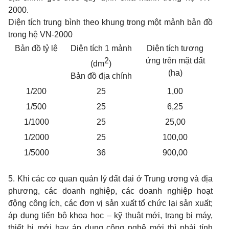
2000.
Diện tích trung bình theo khung trong một mảnh bản đồ
trong hệ VN-2000
Bản đồ tỷ lệ
Diện tích 1 mảnh
Diện tích tương
2
ứng trên mặt đất
(dm
)
(ha)
Bản đồ địa chính
1/200
25
1,00
1/500
25
6,25
1/1000
25
25,00
1/2000
25
100,00
1/5000
36
900,00
5. Khi các cơ quan quản lý đất đai ở Trung ương và địa
phương, các doanh nghiệp, các doanh nghiệp hoạt
động công ích, các đơn vị sản xuất tổ chức lại sản xuất;
áp dụng tiến bộ khoa học – kỹ thuật mới, trang bị máy,
thiết bị mới hay áp dụng công nghệ mới thì phải tính