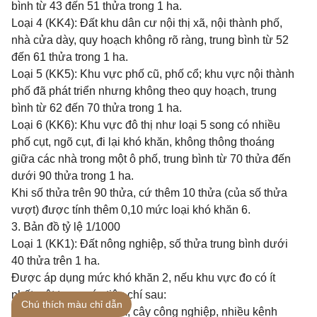
bình từ 43 đến 51 thửa trong 1 ha.
Loại 4 (KK4): Đất khu dân cư nội thị xã, nội thành phố,
nhà cửa dày, quy hoạch không rõ ràng, trung bình từ 52
đến 61 thửa trong 1 ha.
Loại 5 (KK5): Khu vực phố cũ, phố cổ; khu vực nội thành
phố đã phát triển nhưng không theo quy hoạch, trung
bình từ 62 đến 70 thửa trong 1 ha.
Loại 6 (KK6): Khu vực đô thị như loại 5 song có nhiều
phố cụt, ngõ cụt, đi lại khó khăn, không thông thoáng
giữa các nhà trong một ô phố, trung bình từ 70 thửa đến
dưới 90 thửa trong 1 ha.
Khi số thửa trên 90 thửa, cứ thêm 10 thửa (của số thửa
vượt) được tính thêm 0,10 mức loại khó khăn 6.
3. Bản đồ tỷ lệ 1/1000
Loại 1 (KK1): Đất nông nghiệp, số thửa trung bình dưới
40 thửa trên 1 ha.
Được áp dụng mức khó khăn 2, nếu khu vực đo có ít
nhất một trong các tiêu chí sau:
Chú thích màu chỉ dẫn
- Đất trồng cây lâu năm, cây công nghiệp, nhiều kênh