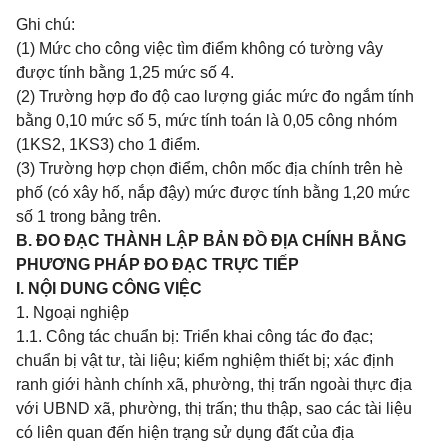
Ghi chú:
(1) Mức cho công việc tìm điểm không có tường vây
được tính bằng 1,25 mức số 4.
(2) Trường hợp đo độ cao lượng giác mức đo ngắm tính
bằng 0,10 mức số 5, mức tính toán là 0,05 công nhóm
(1KS2, 1KS3) cho 1 điểm.
(3) Trường hợp chọn điểm, chôn mốc địa chính trên hè
phố (có xây hố, nắp đậy) mức được tính bằng 1,20 mức
số 1 trong bảng trên.
B. ĐO ĐẠC THÀNH LẬP BẢN ĐỒ ĐỊA CHÍNH BẰNG
PHƯƠNG PHÁP ĐO ĐẠC TRỰC TIẾP
I. NỘI DUNG CÔNG VIỆC
1. Ngoại nghiệp
1.1. Công tác chuẩn bị: Triển khai công tác đo đạc;
chuẩn bị vật tư, tài liệu; kiểm nghiệm thiết bị; xác định
ranh giới hành chính xã, phường, thị trấn ngoài thực địa
với UBND xã, phường, thị trấn; thu thập, sao các tài liệu
có liên quan đến hiện trạng sử dụng đất của địa