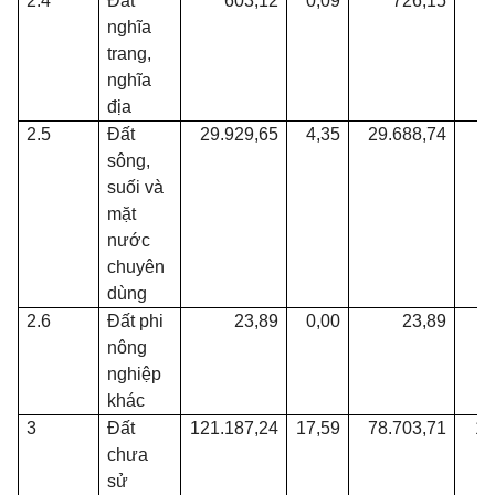
2.4
Đất
603,12
0,09
726,15
0
nghĩa
trang,
nghĩa
địa
2.5
Đất
29.929,65
4,35
29.688,74
4
sông,
suối và
mặt
nước
chuyên
dùng
2.6
Đất phi
23,89
0,00
23,89
0
nông
nghiệp
khác
3
Đất
121.187,24
17,59
78.703,71
11
chưa
sử