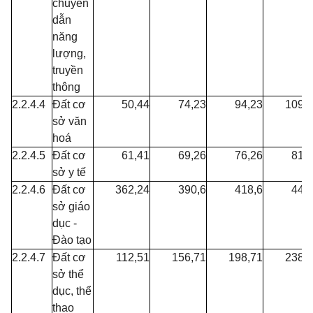
chuyển
dẫn
năng
lượng,
truyền
thông
2.2.4.4
Đất cơ
50,44
74,23
94,23
109,
sở văn
hoá
2.2.4.5
Đất cơ
61,41
69,26
76,26
81,
sở y tế
2.2.4.6
Đất cơ
362,24
390,6
418,6
443
sở giáo
dục -
Đào tạo
2.2.4.7
Đất cơ
112,51
156,71
198,71
238,
sở thể
dục, thể
thao