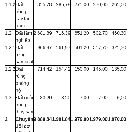
1.1.2
Đất
1.355,78
285,78
275,00
270,00
265,00
trồng
cây lâu
năm
1.2
Đất lâm
2.681,39
716,39
651,20
502,70
460,30
nghiệp
1.2.1
Đất
1.966,97
561,97
501,20
357,70
325,30
rừng
sản xuất
1.2.2
Đất
714,42
154,42
150,00
145,00
135,00
rừng
phòng
hộ
1.3
Đất nuôi
33,20
8,20
7,00
7,00
6,00
trồng
thuỷ sản
2
Chuyển
9.880,84
1.991,84
1.979,00
1.979,00
1,970.00
1.
đổi cơ