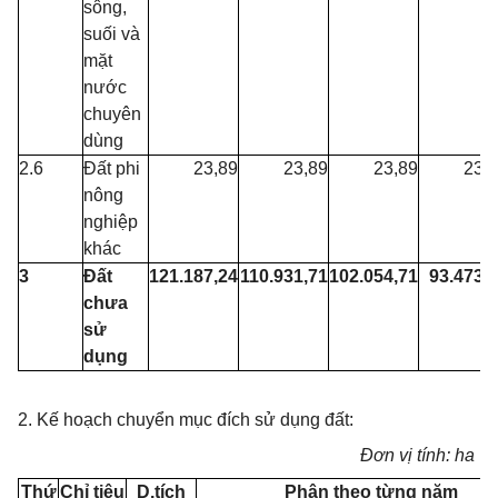
sông,
suối và
mặt
nước
chuyên
dùng
2.6
Đất phi
23,89
23,89
23,89
23,
nông
nghiệp
khác
3
Đất
121.187,24
110.931,71
102.054,71
93.473,
chưa
sử
dụng
2. Kế hoạch chuyển mục đích sử dụng đất:
Đơn vị tính: ha
Thứ
Chỉ tiêu
D.tích
Phân theo từng năm