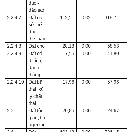
dục -
đào tạo
2.2.4.7
Đất cơ
112,51
0,02
318,71
0
sở thể
dục -
thể thao
2.2.4.8
Đất chợ
28,13
0,00
58,53
0
2.2.4.9
Đất có
7,55
0,00
41,80
0
di tích,
danh
thắng
2.2.4.10
Đất bãi
17,96
0,00
57,96
0
thải, xử
lý chất
thải
2.3
Đất tôn
20,85
0,00
24,67
0
giáo, tín
ngưỡng