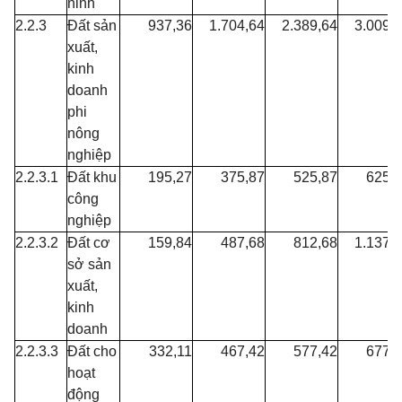
ninh
2.2.3
Đất sản
937,36
1.704,64
2.389,64
3.009,
xuất,
kinh
doanh
phi
nông
nghiệp
2.2.3.1
Đất khu
195,27
375,87
525,87
625,
công
nghiệp
2.2.3.2
Đất cơ
159,84
487,68
812,68
1.137,
sở sản
xuất,
kinh
doanh
2.2.3.3
Đất cho
332,11
467,42
577,42
677,
hoạt
động