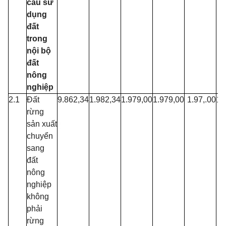
cấu sử
dụng
đất
trong
nội bộ
đất
nông
nghiệp
2.1
Đất
9.862,34
1.982,34
1.979,00
1.979,00
1.97,.00
1.
rừng
sản xuất
chuyển
sang
đất
nông
nghiệp
không
phải
rừng