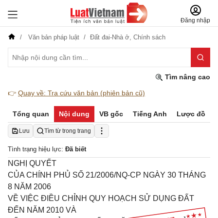
Đăng nhập
Văn bản pháp luật
Đất đai-Nhà ở,
Chính sách
Tìm nâng cao
👉
Quay về: Tra cứu văn bản (phiên bản cũ)
Tổng quan
Nội dung
VB gốc
Tiếng Anh
Lược đồ
Lưu
Tìm từ trong trang
Tình trạng hiệu lực:
Đã biết
NGHỊ QUYẾT
CỦA CHÍNH PHỦ SỐ
21/
2006/NQ-CP NGÀY 30 THÁNG
8 NĂM 2006
VỀ VIỆC ĐIỀU CHỈNH QUY HOẠCH SỬ DỤNG ĐẤT
ĐẾN NĂM 2010 VÀ