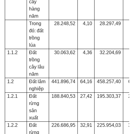
cây
hàng
năm
Trong
28.248,52
4,10
28.297,49
4
đó: đất
trồng
lúa
1.1.2
Đất
30.063,62
4,36
32.204,69
4
trồng
cây lâu
năm
1.2
Đất lâm
441.896,74
64,16
458.257,40
66
nghiệp
1.2.1
Đất
188.840,53
27,42
195.303,37
28
rừng
sản
xuất
1.2.2
Đất
226.686,95
32,91
225.954,03
32
rừng