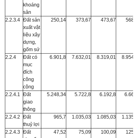
khoáng
sản
2.2.3.4
Đất sản
250,14
373,67
473,67
568,
xuất vật
liệu xây
dựng,
gốm sứ
2.2.4
Đất có
6.901,8
7.632,01
8.319,01
8.954,
mục
đích
công
cộng
2.2.4.1
Đất
5.248,34
5.722,8
6.192,8
6.662
giao
thông
2.2.4.2
Đất
965,7
1.035,03
1.085,03
1.135,
thuỷ lợi
2.2.4.3
Đất
47,52
75,09
100,09
125,