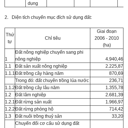
dụng
2. Diện tích chuyển mục đích sử dụng đất:
Giai đoạn
Thứ
Chỉ tiêu
2006 - 2010
tự
(ha)
Đất nông nghiệp chuyển sang phi
1
nông nghiệp
4.940,46
1.1
Đất sản xuất nông nghiệp
2.225,87
1.1.1
Đất trồng cây hàng năm
870,69
Trong đó: đất chuyên trồng lúa nước
236,71
1.1.2
Đất trồng cây lâu năm
1.355,78
1.2
Đất lâm nghiệp
2.681,39
1.2.1
Đất rừng sản xuất
1.966,97
1.2.2
Đất rừng phòng hộ
714,42
1.3
Đất nuôi trồng thuỷ sản
33,20
Chuyển đổi cơ cấu sử dụng đất