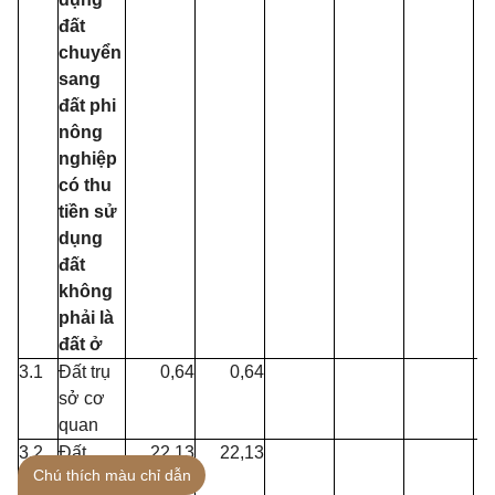
đất
chuyển
sang
đất phi
nông
nghiệp
có thu
tiền sử
dụng
đất
không
phải là
đất ở
3.1
Đất trụ
0,64
0,64
sở cơ
quan
3.2
Đất
22,13
22,13
Chú thích màu chỉ dẫn
sông,