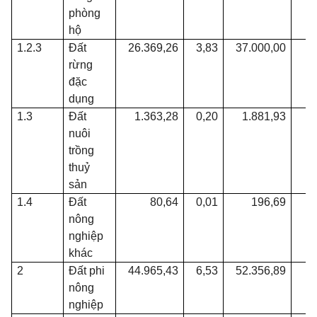
phòng
hộ
1.2.3
Đất
26.369,26
3,83
37.000,00
5
rừng
đặc
dụng
1.3
Đất
1.363,28
0,20
1.881,93
0
nuôi
trồng
thuỷ
sản
1.4
Đất
80,64
0,01
196,69
0
nông
nghiệp
khác
2
Đất phi
44.965,43
6,53
52.356,89
7
nông
nghiệp