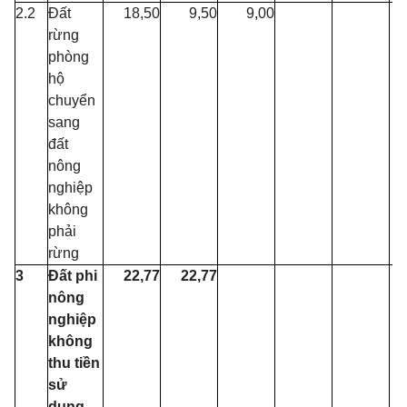
2.2
Đất
18,50
9,50
9,00
rừng
phòng
hộ
chuyển
sang
đất
nông
nghiệp
không
phải
rừng
3
Đất phi
22,77
22,77
nông
nghiệp
không
thu tiền
sử
dụng