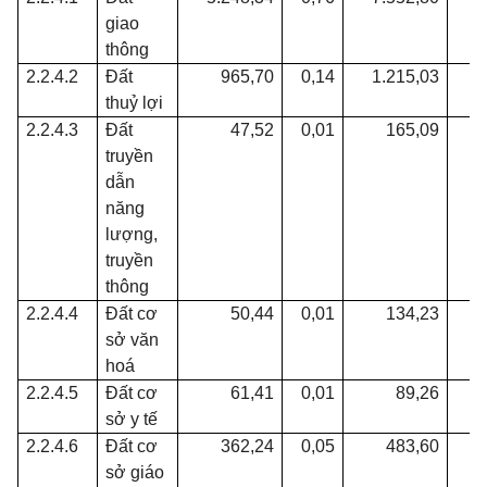
giao
thông
2.2.4.2
Đất
965,70
0,14
1.215,03
0
thuỷ lợi
2.2.4.3
Đất
47,52
0,01
165,09
0
truyền
dẫn
năng
lượng,
truyền
thông
2.2.4.4
Đất cơ
50,44
0,01
134,23
0
sở văn
hoá
2.2.4.5
Đất cơ
61,41
0,01
89,26
0
sở y tế
2.2.4.6
Đất cơ
362,24
0,05
483,60
0
sở giáo