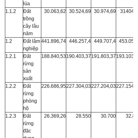
lúa
1.1.2
Đất
30.063,62
30.524,69
30.974,69
31404,
trồng
cây lâu
năm
1.2
Đất lâm
441.896,74
446.257,4
449.707,4
453.057
nghiệp
1.2.1
Đất
188.840,53
190.403,37
191.803,37
193.103,
rừng
sản
xuất
1.2.2
Đất
226.686,95
227.304,03
227.204,03
227.154,
rừng
phòng
hộ
1.2.3
Đất
26.369,26
28.550
30.700
32.8
rừng
đặc