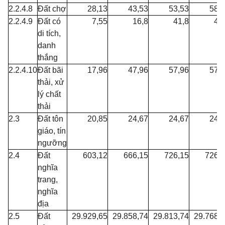
2.2.4.8
Đất chợ
28,13
43,53
53,53
58,
2.2.4.9
Đất có
7,55
16,8
41,8
41
di tích,
danh
thắng
2.2.4.10
Đất bãi
17,96
47,96
57,96
57,
thải, xử
lý chất
thải
2.3
Đất tôn
20,85
24,67
24,67
24,
giáo, tín
ngưỡng
2.4
Đất
603,12
666,15
726,15
726,
nghĩa
trang,
nghĩa
địa
2.5
Đất
29.929,65
29.858,74
29.813,74
29.768,