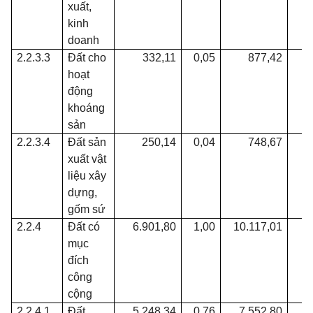
xuất,
kinh
doanh
2.2.3.3
Đất cho
332,11
0,05
877,42
hoạt
động
khoáng
sản
2.2.3.4
Đất sản
250,14
0,04
748,67
0
xuất vật
liệu xây
dựng,
gốm sứ
2.2.4
Đất có
6.901,80
1,00
10.117,01
1
mục
đích
công
cộng
2.2.4.1
Đất
5.248,34
0,76
7.552,80
1