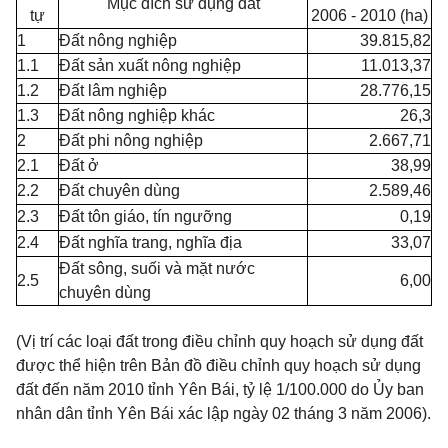
Mục đích sử dụng đất
tự
2006 - 2010 (ha)
1
Đất nông nghiệp
39.815,82
1.1
Đất sản xuất nông nghiệp
11.013,37
1.2
Đất lâm nghiệp
28.776,15
1.3
Đất nông nghiệp khác
26,3
2
Đất phi nông nghiệp
2.667,71
2.1
Đất ở
38,99
2.2
Đất chuyên dùng
2.589,46
2.3
Đất tôn giáo, tín ngưỡng
0,19
2.4
Đất nghĩa trang, nghĩa địa
33,07
Đất sông, suối và mặt nước
2.5
6,00
chuyên dùng
(Vị trí các loại đất trong điều chỉnh quy hoạch sử dụng đất
được thể hiện trên Bản đồ điều chỉnh quy hoạch sử dụng
đất đến năm 2010 tỉnh Yên Bái, tỷ lệ 1/100.000 do Ủy ban
nhân dân tỉnh Yên Bái xác lập ngày 02 tháng 3 năm 2006).