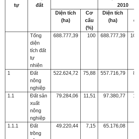
tự
đất
2010
Diện tích
Cơ
Diện tích
C
(ha)
cấu
(ha)
c
(%)
(%
Tổng
688.777,39
100
688.777,39
100
diện
tích đất
tự
nhiên
1
Đất
522.624,72
75,88
557.716,79
80
nông
nghiệp
1.1
Đất sản
79.284,06
11,51
97.380,77
14
xuất
nông
nghiệp
1.1.1
Đất
49.220,44
7,15
65.176,08
9
trồng