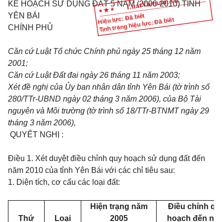
KẾ HOẠCH SỬ DỤNG ĐẤT 5 NĂM (2006-2010) TỈNH
YÊN BÁI
Hiệu lực: Đã biết
Tình trạng hiệu lực: Đã biết
CHÍNH PHỦ
Căn cứ Luật Tổ chức Chính phủ ngày 25 tháng 12 năm
2001;
Căn cứ Luật Đất đai ngày 26 tháng 11 năm 2003;
Xét đề nghị của Ủy ban nhân dân tỉnh Yên Bái (tờ trình số
280/TTr-UBND ngày 02 tháng 3 năm 2006), của Bộ Tài
nguyên và Môi trường (tờ trình số 18/TTr-BTNMT ngày 29
tháng 3 năm 2006),
QUYẾT NGHỊ :
Điều 1.
Xét duyệt điều chỉnh quy hoạch sử dụng đất đến
năm 2010 của tỉnh Yên Bái với các chỉ tiêu sau:
1. Diện tích, cơ cấu các loại đất:
Hiện trạng năm
Điều chỉnh qu
Thứ
Loại
2005
hoạch đến nă