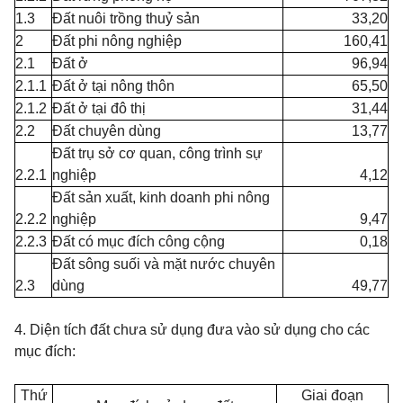
1.3
Đất nuôi trồng thuỷ sản
33,20
2
Đất phi nông nghiệp
160,41
2.1
Đất ở
96,94
2.1.1
Đất ở tại nông thôn
65,50
2.1.2
Đất ở tại đô thị
31,44
2.2
Đất chuyên dùng
13,77
Đất trụ sở cơ quan, công trình sự
2.2.1
nghiệp
4,12
Đất sản xuất, kinh doanh phi nông
2.2.2
nghiệp
9,47
2.2.3
Đất có mục đích công cộng
0,18
Đất sông suối và mặt nước chuyên
2.3
dùng
49,77
4. Diện tích đất chưa sử dụng đưa vào sử dụng cho các
mục đích:
Thứ
Giai đoạn