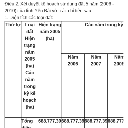
Điều 2.
Xét duyệt kế hoạch sử dụng đất 5 năm (2006 -
2010) của tỉnh Yên Bái với các chỉ tiêu sau:
1. Diện tích các loại đất:
Thứ tự
Loại
Hiện trạng
Các năm trong kỳ k
đất
năm 2005
Hiện
(ha)
trạng
năm
Năm
Năm
Năm
2005
2006
2007
2008
(ha)
Các
năm
trong
kỳ kế
hoạch
(ha)
Tổng
688.777,39
688.777,39
688.777,39
688.777,
diện