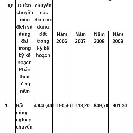
tự
D.tích
chuyển
chuyển
mục
mục
đích sử
đích sử
dụng
dụng
đất
Năm
Năm
Năm
Năm
đất
trong
2006
2007
2008
2009
trong
kỳ kế
kỳ kế
hoạch
hoạch
Phân
theo
từng
năm
1
Đất
4.940,46
1.190,46
1.113,20
949,70
901,30
nông
nghiệp
chuyển