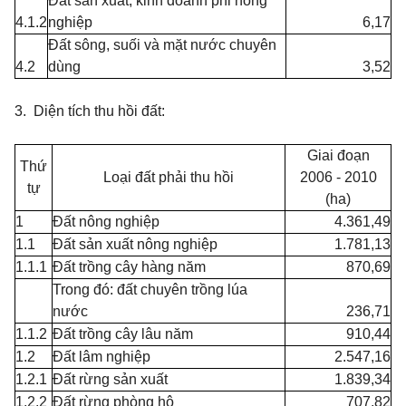
Đất sản xuất, kinh doanh phi nông
4.1.2
nghiệp
6,17
Đất sông, suối và mặt nước chuyên
4.2
dùng
3,52
3. Diện tích thu hồi đất:
Giai đoạn
Thứ
Loại đất phải thu hồi
2006 - 2010
tự
(ha)
1
Đất nông nghiệp
4.361,49
1.1
Đất sản xuất nông nghiệp
1.781,13
1.1.1
Đất trồng cây hàng năm
870,69
Trong đó: đất chuyên trồng lúa
nước
236,71
1.1.2
Đất trồng cây lâu năm
910,44
1.2
Đất lâm nghiệp
2.547,16
1.2.1
Đất rừng sản xuất
1.839,34
1.2.2
Đất rừng phòng hộ
707,82