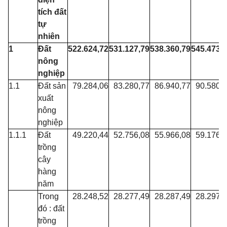
tích đất
tự
nhiên
1
Đất
522.624,72
531.127,79
538.360,79
545.473,
nông
nghiệp
1.1
Đất sản
79.284,06
83.280,77
86.940,77
90.580,
xuất
nông
nghiệp
1.1.1
Đất
49.220,44
52.756,08
55.966,08
59.176,
trồng
cây
hàng
năm
Trong
28.248,52
28.277,49
28.287,49
28.297,
đó : đất
trồng