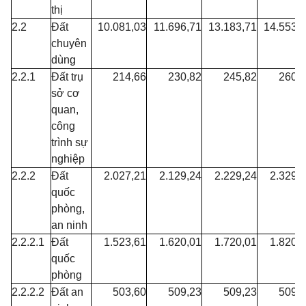
thị
2.2
Đất
10.081,03
11.696,71
13.183,71
14.553,
chuyên
dùng
2.2.1
Đất trụ
214,66
230,82
245,82
260,
sở cơ
quan,
công
trình sự
nghiệp
2.2.2
Đất
2.027,21
2.129,24
2.229,24
2.329,
quốc
phòng,
an ninh
2.2.2.1
Đất
1.523,61
1.620,01
1.720,01
1.820,
quốc
phòng
2.2.2.2
Đất an
503,60
509,23
509,23
509,