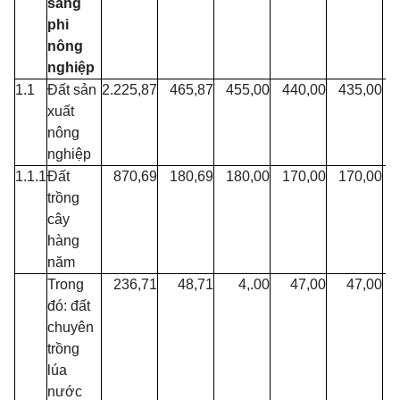
sang
phi
nông
nghiệp
1.1
Đất sản
2.225,87
465,87
455,00
440,00
435,00
xuất
nông
nghiệp
1.1.1
Đất
870,69
180,69
180,00
170,00
170,00
trồng
cây
hàng
năm
Trong
236,71
48,71
4,.00
47,00
47,00
đó: đất
chuyên
trồng
lúa
nước