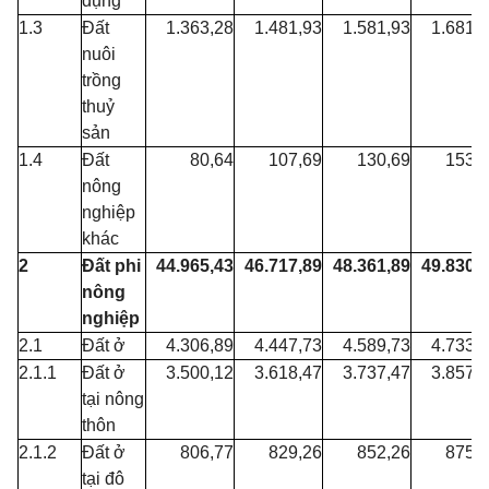
dụng
1.3
Đất
1.363,28
1.481,93
1.581,93
1.681,
nuôi
trồng
thuỷ
sản
1.4
Đất
80,64
107,69
130,69
153,
nông
nghiệp
khác
2
Đất phi
44.965,43
46.717,89
48.361,89
49.830,
nông
nghiệp
2.1
Đất ở
4.306,89
4.447,73
4.589,73
4.733,
2.1.1
Đất ở
3.500,12
3.618,47
3.737,47
3.857,
tại nông
thôn
2.1.2
Đất ở
806,77
829,26
852,26
875,
tại đô