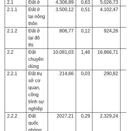
2.1
Đất ở
4.306,89
0,63
5.026,73
0
2.1.1
Đất ở
3.500,12
0,51
4.102,47
0
tại nông
thôn
2.1.2
Đất ở
806,77
0,12
924,26
0
tại đô
thị
2.2
Đất
10.081,03
1,46
16.866,71
2
chuyên
dùng
2.2.1
Đất trụ
214,66
0,03
290,82
0
sở cơ
quan,
công
trình sự
nghiệp
2.2.2
Đất
2027,21
0,29
2.329,24
0
quốc
phòng,