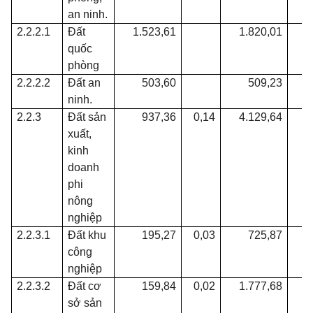
an ninh.
2.2.2.1
Đất
1.523,61
1.820,01
quốc
phòng
2.2.2.2
Đất an
503,60
509,23
ninh.
2.2.3
Đất sản
937,36
0,14
4.129,64
0
xuất,
kinh
doanh
phi
nông
nghiệp
2.2.3.1
Đất khu
195,27
0,03
725,87
0
công
nghiệp
2.2.3.2
Đất cơ
159,84
0,02
1.777,68
0
sở sản