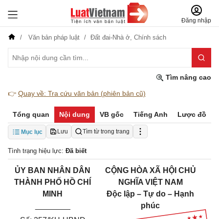
Đăng nhập
Văn bản pháp luật
Đất đai-Nhà ở,
Chính sách
Tìm nâng cao
👉
Quay về: Tra cứu văn bản (phiên bản cũ)
Tổng quan
Nội dung
VB gốc
Tiếng Anh
Lược đồ
Lưu
Tìm từ trong trang
Mục lục
Tình trạng hiệu lực:
Đã biết
ỦY BAN NHÂN DÂN
CỘNG HÒA XÃ HỘI CHỦ
THÀNH PHỐ HỒ CHÍ
NGHĨA VIỆT NAM
MINH
Độc lập – Tự do – Hạnh
________
phúc
___________________