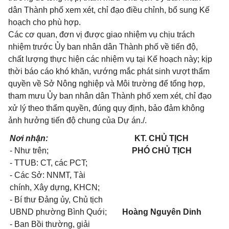
dân Thành phố xem xét, chỉ đạo điều chỉnh, bổ sung Kế
hoạch cho phù hợp.
Các cơ quan, đơn vị được giao nhiệm vụ chịu trách
nhiệm trước Ủy ban nhân dân Thành phố về tiến độ,
chất lượng thực hiện các nhiệm vụ tại Kế hoạch này; kịp
thời báo cáo khó khăn, vướng mắc phát sinh vượt thẩm
quyền về Sở Nông nghiệp và Môi trường để tổng hợp,
tham mưu Ủy ban nhân dân Thành phố xem xét, chỉ đạo
xử lý theo thẩm quyền, đúng quy định, bảo đảm không
ảnh hưởng tiến độ chung của Dự án./.
Nơi nhận:
KT. CHỦ TỊCH
- Như trên;
PHÓ CHỦ TỊCH
- TTUB: CT, các PCT;
- Các Sở: NNMT, Tài
chính, Xây dựng, KHCN;
- Bí thư Đảng ủy, Chủ tịch
UBND phường Bình Quới;
Hoàng Nguyên Dinh
- Ban Bồi thường, giải