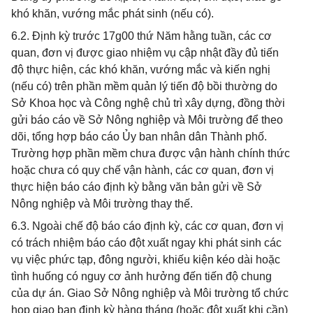
khó khăn, vướng mắc phát sinh (nếu có).
6.2. Định kỳ trước 17g00 thứ Năm hằng tuần, các cơ
quan, đơn vị được giao nhiệm vụ cập nhật đầy đủ tiến
độ thực hiện, các khó khăn, vướng mắc và kiến nghị
(nếu có) trên phần mềm quản lý tiến độ bồi thường do
Sở Khoa học và Công nghệ chủ trì xây dựng, đồng thời
gửi báo cáo về Sở Nông nghiệp và Môi trường để theo
dõi, tổng hợp báo cáo Ủy ban nhân dân Thành phố.
Trường hợp phần mềm chưa được vận hành chính thức
hoặc chưa có quy chế vận hành, các cơ quan, đơn vị
thực hiện báo cáo định kỳ bằng văn bản gửi về Sở
Nông nghiệp và Môi trường thay thế.
6.3. Ngoài chế độ báo cáo định kỳ, các cơ quan, đơn vị
có trách nhiệm báo cáo đột xuất ngay khi phát sinh các
vụ việc phức tạp, đông người, khiếu kiện kéo dài hoặc
tình huống có nguy cơ ảnh hưởng đến tiến độ chung
của dự án. Giao Sở Nông nghiệp và Môi trường tổ chức
họp giao ban định kỳ hàng tháng (hoặc đột xuất khi cần)