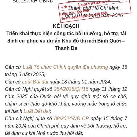
Số: 257/KH-UBND
Thành phố Hồ Chí Minh
,
Hiệu lực: Đã biết
Tình trạng hiệu lực: Đã biết
ngày
01
tháng
6
năm 2026
KẾ HOẠCH
Triển khai thực hiện công tác bồi thường, hỗ trợ, tái
định cư phục vụ dự án Khu đô thị mới Bình Quới –
Thanh Đa
___________________
Căn cứ
Luật Tổ chức Chính quyền địa phương
ngày 16
tháng 6 năm 2025;
Căn cứ
Luật Đất đai
ngày 18 tháng 01 năm 2024;
Căn cứ Nghị quyết số
254/2025/QH15
ngày 11 tháng 12
năm 2025 của Quốc hội về quy định một số cơ chế,
chính sách tháo gỡ khó khăn, vướng mắc trong tổ chức
thi hành
Luật Đất đai
;
Căn cứ Nghị định số
88/2024/NĐ-CP
ngày 15 tháng 7
năm 2024 của Chính phủ quy định về bồi thường, hỗ trợ,
tái định cư khi Nhà nước thu hồi đất;