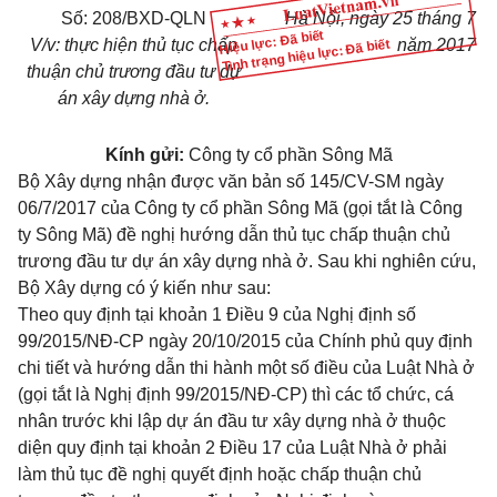
Số: 208/BXD-QLN
Hà Nội, ngày 25 tháng 7
Hiệu lực: Đã biết
V/v: thực hiện thủ tục chấp
năm 2017
Tình trạng hiệu lực: Đã biết
thuận chủ trương đầu tư dự
án xây dựng nhà ở.
Kính gửi:
Công ty cổ phần Sông Mã
Bộ Xây dựng nhận được văn bản số 145/CV-SM ngày
06/7/2017 của Công ty cổ phần Sông Mã (gọi tắt là Công
ty Sông Mã) đề nghị hướng dẫn thủ tục chấp thuận chủ
trương đầu tư dự án xây dựng nhà ở. Sau khi nghiên cứu,
Bộ Xây dựng có ý kiến như sau:
Theo quy định tại
khoản 1 Điều 9 của Nghị định số
99/2015/NĐ-CP
ngày 20/10/2015 của Chính phủ quy định
chi tiết và hướng dẫn thi hành một số điều của Luật Nhà ở
(gọi tắt là Nghị định 99/2015/NĐ-CP) thì các tổ chức, cá
nhân trước khi lập dự án đầu tư xây dựng nhà ở thuộc
diện quy định tại
khoản 2 Điều 17 của Luật Nhà ở
phải
làm thủ tục đề nghị quyết định hoặc chấp thuận chủ