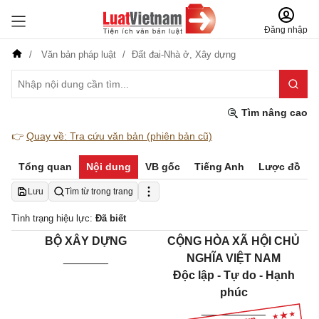
Đăng nhập
Văn bản pháp luật
Đất đai-Nhà ở,
Xây dựng
Tìm nâng cao
👉
Quay về: Tra cứu văn bản (phiên bản cũ)
Tổng quan
Nội dung
VB gốc
Tiếng Anh
Lược đồ
Lưu
Tìm từ trong trang
Tình trạng hiệu lực:
Đã biết
BỘ XÂY DỰNG
CỘNG HÒA XÃ HỘI CHỦ
_______
NGHĨA VIỆT NAM
Độc lập - Tự do - Hạnh
phúc
__________