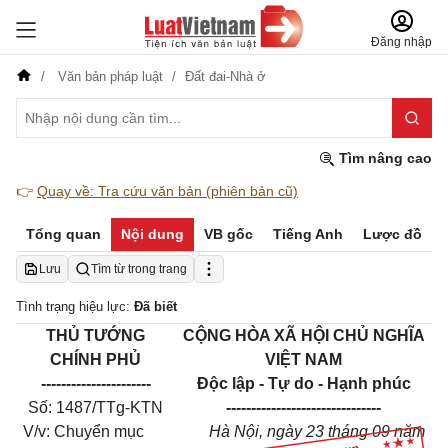
Đăng nhập
Văn bản pháp luật
Đất đai-Nhà ở
Tìm nâng cao
👉
Quay về: Tra cứu văn bản (phiên bản cũ)
Tổng quan
Nội dung
VB gốc
Tiếng Anh
Lược đồ
Lưu
Tìm từ trong trang
Tình trạng hiệu lực:
Đã biết
THỦ TƯỚNG
CỘNG HÒA XÃ HỘI CHỦ NGHĨA
CHÍNH PHỦ
VIỆT NAM
----------------------
Độc lập - Tự do - Hạnh phúc
Số: 1487/TTg-KTN
-------------------------------
V/v: Chuyển mục
Hà Nội, ngày 23 tháng 09 năm