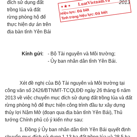
đích sử dụng đất
2013
trồng lúa và đất
Hiệu lực: Đã biết
Tình trạng hiệu lực: Đã biết
rừng phòng hộ để
thực hiện dự án trên
địa bàn tỉnh Yên Bái
Kính gửi:
- Bộ Tài nguyên và Môi trường;
- Ủy ban nhân dân tỉnh Yên Bái.
Xét đề nghị của Bộ Tài nguyên và Môi trường tại
công văn số 2426/BTNMT-TCQLĐĐ ngày 26 tháng 6 năm
2013 về việc chuyển mục đích sử dụng đất trồng lúa và đất
rừng phòng hộ để thực hiện công trình đầu tư xây dựng
thủy lợi Nậm Mở (đoạn qua địa bàn tỉnh Yên Bái), Thủ
tướng Chính phủ có ý kiến như sau:
1. Đồng ý Ủy ban nhân dân tỉnh Yên Bái quyết định
chuyển mục đích sử dụng 1,13 ha đất trồng lúa và 28,5 ha