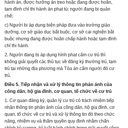
hành án, được hưởng án treo hoặc đang được hoãn,
tạm đình chỉ thi hành án phạt tù; người đang bị quản
chế;
c) Người bị áp dụng biện pháp đưa vào trường giáo
dưỡng, cơ sở giáo dục bắt buộc, cơ sở cai nghiện bắt
buộc nhưng đang được hoãn chấp hành hoặc tạm đình
chỉ thi hành.
2. Người đang bị áp dụng hình phạt cấm cư trú thì
không giải quyết các thủ tục về đăng ký thường trú, tạm
trú tại những địa phương mà Tòa án cấm người đó cư
trú.
Điều 5. Tiếp nhận và xử lý thông tin phản ánh của
công dân, hộ gia đình, cơ quan, tổ chức về cư trú
1. Cơ quan đăng ký, quản lý cư trú có trách nhiệm tiếp
nhận thông tin phản ánh của công dân, hộ gia đình, cơ
quan, tổ chức về cư trú và xử lý thông tin đó theo chức
năng, nhiệm vụ và thẩm quyền quy định nhằm chấn
chỉnh kỷ cương, kỷ luật hành chính trong giải quyết công