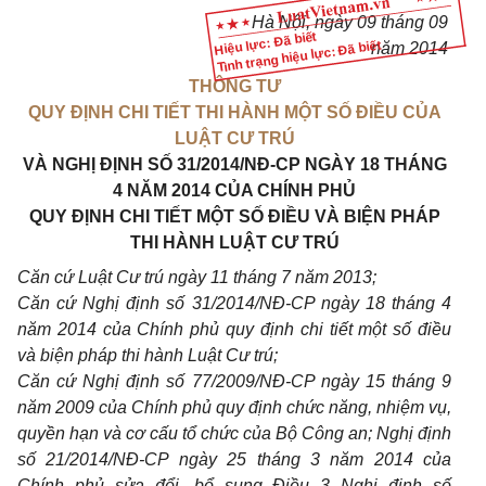
Hà Nội, ngày 09 tháng 09
Hiệu lực: Đã biết
Tình trạng hiệu lực: Đã biết
năm 2014
THÔNG TƯ
QUY ĐỊNH CHI TIẾT THI HÀNH MỘT SỐ ĐIỀU CỦA
LUẬT CƯ TRÚ
VÀ NGHỊ ĐỊNH SỐ 31/2014/NĐ-CP NGÀY 18 THÁNG
4 NĂM 2014 CỦA CHÍNH PHỦ
QUY ĐỊNH CHI TIẾT MỘT SỐ ĐIỀU VÀ BIỆN PHÁP
THI HÀNH LUẬT CƯ TRÚ
Căn cứ Luật Cư trú ngày 11 tháng 7 năm 2013;
Căn cứ Nghị định số 31/2014/NĐ-CP ngày 18 tháng 4
năm 2014 của Chính phủ quy định
chi tiết
một số điều
và biện pháp thi hành Luật Cư trú;
Căn cứ Nghị định số 77/2009/NĐ-CP ngày 15
tháng
9
năm 2009 của Chính phủ quy định chức năng, nhiệm vụ,
quyền hạn và cơ cấu
tổ chức
của Bộ Công an;
Nghị định
số
21/2014/NĐ-CP ngày 25
tháng
3 năm 2014 của
Chính phủ sửa đổi, bổ sung Điều 3 Nghị định số