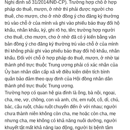
Nghị định số 31/2014/NĐ-CP). Trường hợp chỗ ở hợp
pháp do thuê, mượn, ở nhờ thì phải được người cho
thuê, cho mượn, cho ở nhờ đồng ý cho đăng ký thường
trú vào chỗ ở của mình và ghi vào phiếu báo thay đổi hộ
khẩu, nhân khẩu, ký, ghi rõ họ, tên; trường hợp người
cho thuê, cho mượn, cho ở nhờ đã có ý kiến bằng văn
bản đồng ý cho đăng ký thường trú vào chỗ ở của mình
thì không phải ghi vào phiếu báo thay đổi hộ khẩu, nhân
khẩu. Đối với chỗ ở hợp pháp do thuê, mượn, ở nhờ tại
thành phố trực thuộc Trung ương phải có xác nhận của
Ủy ban nhân dân cấp xã về điều kiện diện tích bình
quân bảo đảm theo quy định của Hội đồng nhân dân
thành phố trực thuộc Trung ương.
Trường hợp có quan hệ gia đình là ông, bà nội, ngoại,
cha, mẹ, vợ, chồng, con và anh, chị, em ruột, cô, dì, chú,
bác, cậu ruột, cháu ruột chuyển đến ở với nhau; người
chưa thành niên không còn cha, mẹ hoặc còn cha, mẹ
nhưng cha, mẹ không có khả năng nuôi dưỡng, người
khuyết tật mất khả năng lao động, người bị bệnh tâm