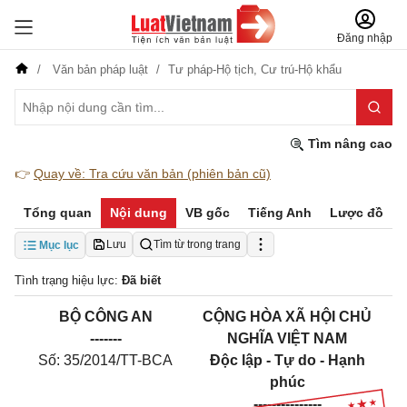
Đăng nhập
Văn bản pháp luật
Tư pháp-Hộ tịch,
Cư trú-Hộ khẩu
Tìm nâng cao
👉
Quay về: Tra cứu văn bản (phiên bản cũ)
Tổng quan
Nội dung
VB gốc
Tiếng Anh
Lược đồ
Lưu
Tìm từ trong trang
Mục lục
Tình trạng hiệu lực:
Đã biết
BỘ CÔNG AN
CỘNG HÒA XÃ HỘI CHỦ
-------
NGHĨA VIỆT NAM
Số: 35/2014/TT-BCA
Độc lập - Tự do - Hạnh
phúc
---------------