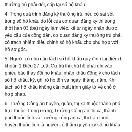
thường trú phải đổi, cấp lại sổ hộ khẩu.
4. Trong quá trình đăng ký thường trú, nếu có sai sót
trong sổ hộ khẩu do lỗi của cơ quan đăng ký thì trong
thời hạn 03 (ba) ngày làm việc, kể từ ngày nhận được
yêu cầu của công dân, cơ quan đăng ký thường trú phải
có trách nhiệm điều chỉnh sổ hộ khẩu cho phù hợp với
hồ sơ gốc.
5. Người có nhu cầu tách sổ hộ khẩu quy định tại điểm b
khoản 1 Điều 27 Luật Cư trú thì chủ hộ phải ghi vào
phiếu báo thay đổi hộ khẩu, nhân khẩu đồng ý cho tách
sổ hộ khẩu, ký, ghi rõ họ tên và ngày, tháng, năm. Khi
tách sổ hộ khẩu không cần xuất trình giấy tờ về chỗ ở
hợp pháp.
6. Trưởng Công an huyện, quận, thị xã thuộc thành phố
trực thuộc Trung ương, Trưởng Công an thị xã, thành
phố thuộc tỉnh và Trưởng công an xã, thị trấn thuộc
huyện thuộc tỉnh là người có thẩm quyền ký sổ hộ khẩu.