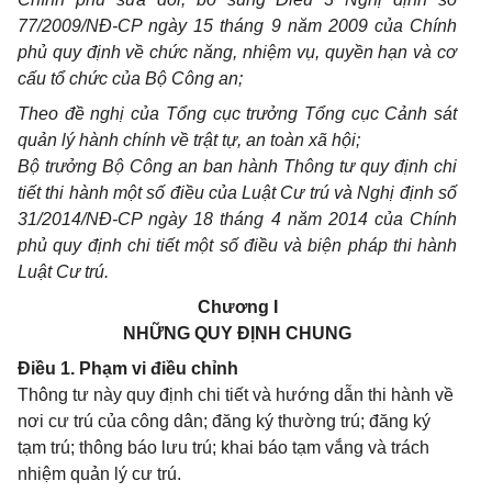
77/2009/NĐ-CP ngày 15 tháng 9
năm 2009 của Chính
phủ quy định về chức năng, nhiệm vụ, quyền hạn và cơ
cấu
tổ chức
của Bộ Công an;
Theo đề nghị của Tổng cục trưởng Tổng cục Cảnh sát
quản lý hành chính
về
trật tự, an toàn xã hội;
Bộ trưởng Bộ Công an ban hành Thông tư quy định chi
tiết thi hành
một số
điều
của Luật Cư trú và
Nghị định số
31/2014/NĐ-CP ngày 18 tháng 4 năm 2014 của
Chính
phủ
quy định
chi tiết
một số
điều và biện pháp thi hành
Luật Cư trú.
Chương I
NHỮNG QUY ĐỊNH CHUNG
Điều 1. Phạm vi điều chỉnh
Thông tư này quy định chi tiết và hướng dẫn thi hành về
nơi cư trú của công dân; đăng ký thường trú; đăng ký
tạm trú; thông báo lưu trú; khai báo tạm vắng và trách
nhiệm quản lý cư trú.