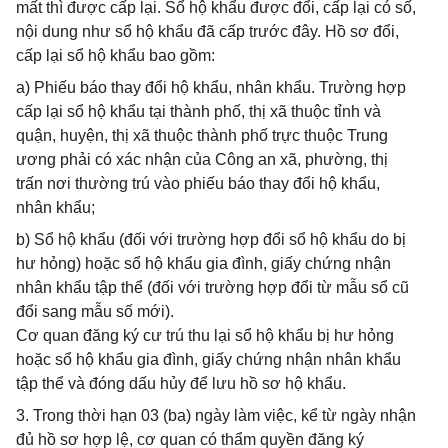
mất thì được cấp lại. Sổ hộ khẩu được đổi, cấp lại có số,
nội dung như sổ hộ khẩu đã cấp trước đây. Hồ sơ đổi,
cấp lại sổ hộ khẩu bao gồm:
a) Phiếu báo thay đổi hộ khẩu, nhân khẩu. Trường hợp
cấp lại sổ hộ khẩu tại thành phố, thị xã thuộc tỉnh và
quận, huyện, thị xã thuộc thành phố trực thuộc Trung
ương phải có xác nhận của Công an xã, phường, thị
trấn nơi thường trú vào phiếu báo thay đổi hộ khẩu,
nhân khẩu;
b) Sổ hộ khẩu (đối với trường hợp đổi sổ hộ khẩu do bị
hư hỏng) hoặc sổ hộ khẩu gia đình, giấy chứng nhận
nhân khẩu tập thể (đối với trường hợp đổi từ mẫu sổ cũ
đổi sang mẫu số mới).
Cơ quan đăng ký cư trú thu lại sổ hộ khẩu bị hư hỏng
hoặc sổ hộ khẩu gia đình, giấy chứng nhận nhân khẩu
tập thể và đóng dấu hủy để lưu hồ sơ hộ khẩu.
3. Trong thời hạn 03 (ba) ngày làm việc, kể từ ngày nhận
đủ hồ sơ hợp lệ, cơ quan có thẩm quyền đăng ký