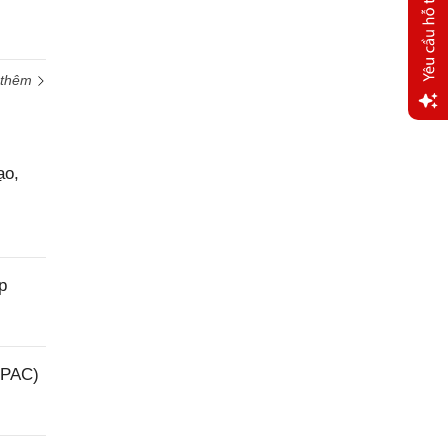
 thêm
Yêu
cầu
ạo,
hỗ trợ
p
(PAC)