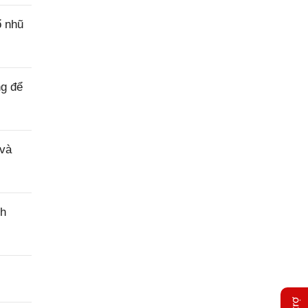
ổ nhũ
ng để
 và
nh