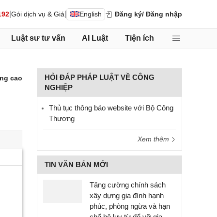
|
|
192
Gói dịch vụ & Giá
English
Đăng ký
/ Đăng nhập
Luật sư tư vấn
AI Luật
Tiện ích
HỎI ĐÁP PHÁP LUẬT VỀ CÔNG
ng cao
NGHIỆP
Thủ tục thông báo website với Bộ Công
Thương
Xem thêm
TIN VĂN BẢN MỚI
Tăng cường chính sách
xây dựng gia đình hạnh
phúc, phòng ngừa và hạn
chế hệ lụy từ đổ vỡ gia