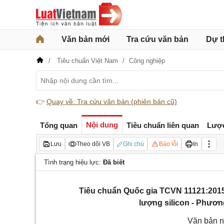
Văn bản mới
Tra cứu văn bản
Dự t
Tiêu chuẩn Việt Nam
Công nghiệp
👉
Quay về: Tra cứu văn bản (phiên bản cũ)
Nội dung
Tổng quan
Tiêu chuẩn liên quan
Lượ
Lưu
Theo dõi VB
Ghi chú
Báo lỗi
In
Tình trạng hiệu lực:
Đã biết
Tiêu chuẩn Quốc gia TCVN 11121:201
lượng silicon - Phươ
Văn bản n