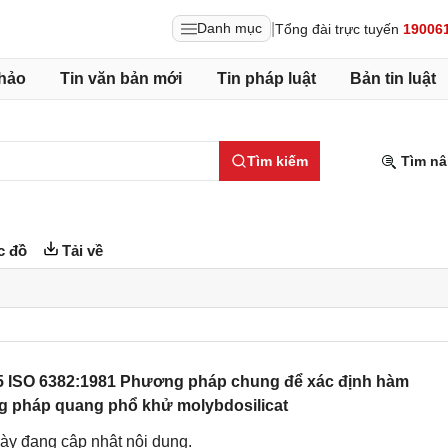
|
Danh mục
Tổng đài trực tuyến
19006
hảo
Tin văn bản mới
Tin pháp luật
Bản tin luật
Tìm kiếm
Tìm nâ
c đồ
Tải về
5 ISO 6382:1981 Phương pháp chung để xác định hàm
ng pháp quang phổ khử molybdosilicat
ày đang cập nhật nội dung.