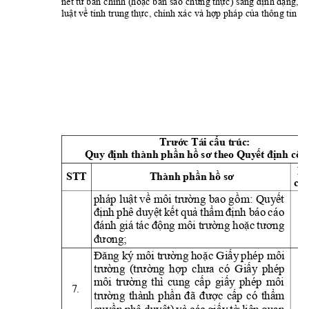
nét từ bản 
chính (hoặc bản sao 
chứng
thực) sang
định dạng, k
luật về tính trung
 thực, chính xác v
à hợp pháp của thông
 tin k
 Tái 
 t
r
úc
: 
Trước
cấu
Quy 
 thành 
 theo 
 cô
n
định
phần
hồ
sơ
Quyết
định
B
ST
T
Thành 
phần hồ 
sơ
chí
pháp 
môi
 bao 
luật
về
trườn
g
gồ
m:
Qu
y
ết 
phê 
báo 
cá
o 
định
d
uyệt
kế
t
quả
t
hẩm
định
giá 
tác
 môi 
đánh
động
trường
hoặc
tương 
đươ
ng;
 ký m
ôi 
phép
 môi 
Đăng
trường
ho
ặc
Giấy
trường 
(trường 
hợ
p 
chưa 
có 
Giấy 
phép 
môi 
trường 
thì 
cung 
cấp 
giấ
y 
phép 
môi 
7.
trường 
thành 
phần 
đã
được 
cấp 
có 
thẩ
m 
phê 
và 
các 
liên
qua
n 
quyền
duyệt)
giấ
y
tờ