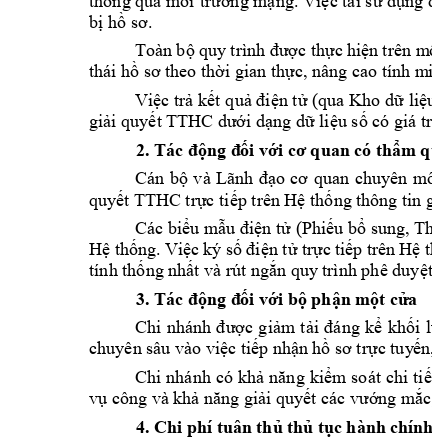
thông qua 
m
ôi 
trường mạng. 
Việc tái sử dụng 
dữ
bị hồ sơ.
Toàn 
quy
t
rình 
trên m
ôi
bộ
đư
ợc
thực
hiện
thái hồ sơ t
heo thời gian thực, 
nâng cao tính m
in
Việc trả kết 
quả
điện tử (qua Kho 
dữ liệu 
giải quyết T
THC dưới dạng dữ liệu số c
ó giá trị
2.
Tác 
quan 
có
động
đ
ối
với
cơ
thẩm
qu
Cán 
bộ 
v
à 
Lãnh 
đ
ạo 
cơ 
quan 
chuy
ên 
môn
quyết TTH
C trực tiếp trên Hệ thống 
thông tin gi
Các 
 sung, Thô
biểu mẫu điện tử
(Phiếu bổ
ký
trên 
Hệ
thống.
Việc
số
điện
tử
trực
tiếp
Hệ
th
tính thống n
hất và rút ngắn quy
 trình phê duyệt n
3.
Tác 
động
đ
ối
với
bộ
phận
m
ột
c
ử
a
Chi 
nhánh 
được 
giảm 
t
ải 
đáng 
kể 
khối 
lư
chuyên sâu và
o việc tiếp nhận 
hồ sơ trực tuy
ến, 
Chi 
nhánh 
có 
khả 
năng 
kiểm 
soát 
chi 
tiết, 
vụ công và 
khả năng giải quy
ết các vướng 
mắc, k
4.
Chi 
phí
 tuân 
 hành 
chín
h 
thủ
thủ
tục