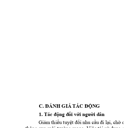
C.
 GIÁ 
TÁC 
ĐÁNH
ĐỘ
N
G
1.
Tác 
 d
ân
động
đ
ối
với
người
nhu 
Giảm
th
iểu
tuyệt
đối
cầu
đi
lại,
chờ
đ
ợ