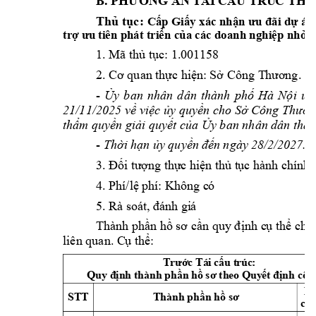
B.
ÁN
TÁI 
 T
RÚC
P
HƯƠNG
CẤU
THỦ
Thủ 
tục: 
Cấp Giấy 
xác nhận 
ưu đãi
 dự á
n
trợ ưu tiên phát triển 
của các doanh nghiệp 
nhỏ v
1.
Mã
 1.0
01
158
thủ
tục
:
2.
 quan 
 Công 
Cơ
thực
hiện:
Sở
T
hươ
ng.
-
Ủy 
ban 
nhân 
dân 
thành 
phố 
Hà 
Nội 
ủy
21/11/2025 về việc ủy
quyền cho Sở Công Thươn
thẩm quyền gi
ải quyết của Ủy ban nhân 
dân thà
-
 ngày 2
8/2
/202
7.
Thời
hạn
ủy
quyền
đến
3.
 hành c
hính:
Đối
tư
ợng
t
hực
hiệ
n
thủ
t
ục
4.
phí: K
hông 
có
Phí/lệ
5.
Rà
 soát, 
 g
i
á
đánh
Thành phần hồ 
sơ cần quy định c
ụ thể cho
liên quan. C
ụ thể:
 Tái 
 t
r
úc
: 
Trước
cấu
Quy 
 thành 
 theo 
 cô
n
định
phần
hồ
sơ
Quyết
định
B
ST
T
Thành 
phần hồ 
sơ
chí