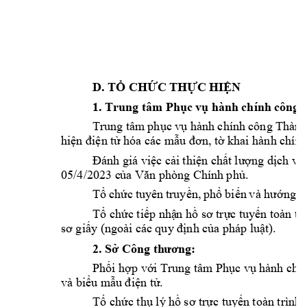
D.
TỔ
CHỨC
THỰC
HI
ỆN
1.
Trung tâm 
 hành 
chính c
ông 
Phục
vụ
Trung tâm
 h
ành chính 
công Thành
phục
vụ
hiện điện tử 
hóa các mẫu đơn, tờ 
khai hành chính
Đánh giá việc cả
i thiện chất 
lượng dịch vụ
05/4/2023 c
ủa Văn phòng Chí
nh phủ.
tuyên 
và
Tổ
ch
ức
truyền,
phổ
biến
hướng
d
Tổ chức tiếp nhậ
n hồ sơ trực t
uyến toàn tr
sơ giấy (ngoài các 
quy định của pháp l
uật).
2.
 Công 
Sở
th
ươn
g:
Phối hợp vớ
i Trung tâm Phục vụ 
hành chí
và biểu m
ẫu điện tử.
Tổ chức thụ lý h
ồ sơ trực tuy
ến toàn trình