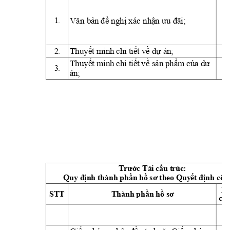
 xác 
1.
Văn
bản
đề
nghị
nhận
ưu
đã
i;
minh
chi
án;
2.
Thuyết
tiết
về
dự
minh
chi
Thuyết
tiết
về
sản
phẩm
của
dự 
3.
án;
 Tái 
 t
r
úc
: 
Trước
cấu
Quy 
 thành 
 theo 
 cô
n
định
phần
hồ
sơ
Quyết
định
B
ST
T
Thành 
phần hồ 
sơ
chí