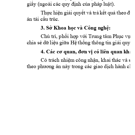
giấy (ngoài các 
quy định của phá
p luật).
và
t
heo 
Thực
hiện
giải
quyết
trả
kết
quả
đú
án tái cấu trúc.
3.
 Khoa 
và
 Công 
Sở
học
n
gh
ệ
:
Chủ trì, phối hợp 
với Trung tâm
 Phục vụ 
chia 
thông 
tin 
sẻ
dữ
liệu
giữa
Hệ
thống
giải
quyết
4.
Các 
 quan, 
có
 liên quan 
k
hác
cơ
đơn
vị
Có trách 
công 
 khai t
hác 
và
n
hiệm
nhận,
sử
theo phươn
g án này trong các g
iao dịch hành chí