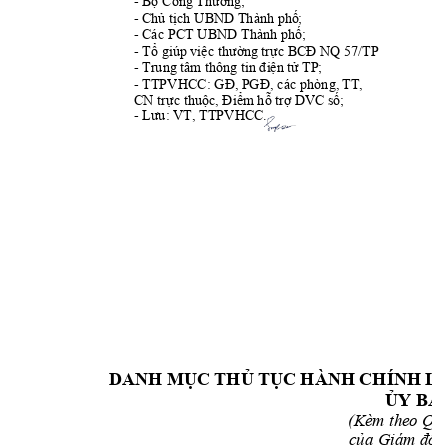
-
 Công
Bộ
Thư
ơng
;
-
UBND
Thành 
Chủ
tịch
phố;
-
Các PCT 
UBND
 Th
ành 
ph
ố;
-
 giúp
NQ
 57
/TP 
Tổ
việc
thường
trực
BCĐ
-
Trung 
tâm thông
tin
T
P
;
điện
tử 
-
TTPVHCC: 
 các 
phòng, 
TT,
GĐ,
PGĐ,
CN
DVC 
trực
thu
ộc,
Điểm
hỗ
trợ
s
ố
;
-
 T
TPVH
CC
. 
Lưu: VT,
DANH
 HÀNH CHÍNH 
MỤC THỦ
TỤC
L
ỦY BA
(Kèm theo Quy
của Giám đốc 