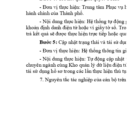
-
Đơn 
vị thực 
hiện: Trung tâm
Phục vụ 
hà
hành chính c
ủa Thành phố.
-
Nội dung thực hiện: Hệ th
ống tự động gử
 dan
h 
ví
 T
rong
khoản
đị
nh
điện
tử
hoặc
giấy
tờ
số.
trả kết quả sẽ 
được thực hiện trực 
tiếp hoặc qua d
5:
 thái 
và
 tá
i 
Bước
Cập
nhật
trạng
sử
dụng
-
thông 
tin
Đơn
vị
t
hực
hiện:
Hệ
thống
giải
-
Nội 
dung thực 
hiện: Tự động 
cập nhật 
tr
chuyên ngành cùng Kho 
quản lý dữ
liệu điện tử
tái sử dụng hồ 
sơ trong các lần t
hực hiện thủ tục 
7.
Nguyên 
tác 
 cá
n 
 trê
n 
tắc
nghiệp
của
bộ
H