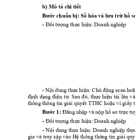
b)
Mô
 ch
i 
tả
ti
ết
hóa 
và
Bước
chuẩn
bị:
Số
lưu
trữ
hồ
sơ
-
Doanh
Đối
tượng
thực
hiện:
ng
hiệ
p
-
dung 
scan 
Nội
thực
hiện:
Chủ
động
hoặc
định 
dạng 
điện 
tử. 
Sau 
đó
, 
thực 
hiện 
tải 
lên 
và 
l
thống thông 
tin giải quyết T
THC hoặc ví giấy tờ 
1:
và
tu
Bước
Đăng 
nhập
nộp
hồ
sơ
trực
y
ế
-
Doanh
Đối
tượng
thực
hiện:
ng
hiệ
p
-
Nội 
dung thực hiện: Doanh 
nghiệp thực 
gia
và
 truy
 và
o 
 thô
ng tin 
cập
Hệ
thống
giải
quyết