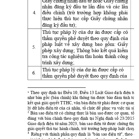
Giấy
chứng
nh
ận
đầu
tư
hoặc
Giấ
y
chứng
nhận 
đăng 
ký 
đầu 
tư 
lần 
đầu 
và 
các 
lần 
4.
điều 
chỉnh 
(trừ 
trư
ờng 
hợp 
không 
phải 
thực 
hiện 
thủ 
tục 
cấp 
Giấy 
chứng 
nhận 
đăng ký đầu tư);
Thủ 
tục 
pháp 
lý 
của 
dự 
án 
được 
cấp 
có 
thẩm
qu
yền phê 
du
y
ệt 
theo 
quy
đị
nh củ
a 
pháp 
luật 
về 
xâ
y 
dựng 
bao 
gồm: 
G
iấy 
5.
phép 
xâ
y
dựng; 
T
hông 
báo 
kết 
q
uả 
kiểm 
tra
công
tác
 thu 
hoàn 
thành
 công 
nghiệm
trình xâ
y
 dựng;
Thủ tục pháp lý của dự án đư
ợc cấp có 
6.
thẩm
quyền phê du
yệt theo quy
định 
của
Theo 
quy 
định tại 
Điều 10,
Điều 13 Luật 
Giao dịch điện tử 
1 
như bản 
gốc 
(bản chính) khi 
thông tin 
được bảo 
đảm tính 
toàn
 TTHC,
quan 
c
kết
quả
giải
quy
ết
văn
bản
điện
tử
phải
được
cơ
lý dữ liệu điện tử c
ủa cá nhân, tổ chứ
c để phục vụ việc
 tái sử 
2
Bản sao điện
tử
có chứng
thực
là bản sao được
cơ
quan, tổ
c
đúng 
với 
bản 
chính 
theo 
quy 
định 
tại 
Nghị 
định 
số 
23/2015/
Giao 
 2023, 
sao
dịch
đ
iện
tử
năm
bản
đ
iện
tử
được
chứn
g
thực
giải quyết thủ tục h
ành chính, trừ trư
ờng hợp pháp luật chuy
ên
3
Riêng với 
thành 
phần quy định 
là "bản 
sao 
điện tử", theo 
qu