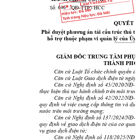
-TTPV
HCC 
H
646
Số:
/QĐ
Hiệu lực: Đã biết
Tình trạng hiệu lực: Đã biết
QUYẾT
Đ
Phê 
án
 tái 
 trúc 
duyệt
phương
cấu
thủ
tụ
hỗ trợ thuộc phạm
 vi quản lý của Ủ
y 
GIÁM 
TRUNG 
TÂM 
ĐỐC
PHỤC
THÀNH PHỐ
 chính 
Căn
cứ
Luật
Tổ
chức
quyền
đị
Căn cứ Luật Gi
ao dịch điện tử 
ngày 
-
Căn 
cứ 
Nghị 
định 
số
45/2020/NĐ
C
thực hiện th
ủ tục hành chính 
trên môi trườn
-
Căn 
cứ 
Nghị 
định 
số
42/2022/NĐ
C
quy 
định 
về 
việc cung 
cấp 
thông tin 
và
 dịch
nước trên môi t
rường mạng;
-
C
Căn
cứ
Nghị
định
số
137/2024/NĐ
quy 
định 
về 
giao 
dịch đi
ện 
tử 
của 
cơ
quan 
vụ giao dịch 
điện tử;
-
Căn 
cứ 
Nghị 
đ
ịnh 
số 
118/2025/NĐ
C