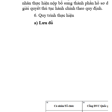
nhân 
 sung thành 
thực
hiệ
n
nộp
bổ
p
hần
hồ
sơ
dư
giải quyết t
hủ tục hành chính 
theo quy định.
6.
Quy 
t
rình thực
h
iệ
n
a)
Lưu
đồ