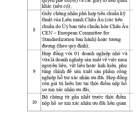
khác (nếu có);
Giấy chứng nhận phù 
hợp tiêu chuẩn k
ỹ 
thuật của Liên 
minh Châu Âu (các tiêu 
do 
ban 
tiêu
hóa Châu 
Âu 
chuẩn
Ủy
chuẩn
8
CEN 
 European Co
mmittee for 
–
Standardization ban hà
nh) hoặc tương
(theo
qu
y
đương
định
);
Hợp 
đ
ồng 
với
01 
doanh 
nghiệp 
nhỏ 
và 
là
doanh
mua 
vừa
nghiệ
p
sản
xuất
về
việc
nguyên 
liệu, 
vật 
liệu 
hoặc 
linh 
kiện, 
phụ 
9
tùng 
chín
h 
để 
sản 
xuất 
sản 
phẩ
m 
công
xác 
nghiệp
hỗ
trợ
nhận
ưu
đãi.
Hợp
đồng 
còn 
giá 
trị 
hiệu 
lực 
tại 
thời 
điể
m 
nộp 
hồ 
sơ xin xác nhận ưu
đã
i;
Bộ
chứng
từ
gần
nhất
trước
thời
điểm 
10
xin
xác 
liên
qu
an 
nộp
hồ
sơ
nhận
ưu
đãi