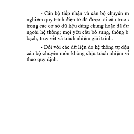
-
Cán 
bộ 
tiếp 
nhận 
và 
cán 
bộ 
chuyên 
môn
nghiêm
quy trình 
điện tử 
đã được 
tái cấu 
trúc và
trong các cơ sở
dữ
liệu dùng ch
ung hoặc đã đượ
ngoài 
hệ 
thống; 
mọi 
yêu 
cầu
bổ 
sung, 
thông 
báo
bạch, truy
 vết và trách nhiệm
 giải trình.
-
Đối với 
các d
ữ l
iệu do 
hệ 
thống 
tự động 
cán 
bộ 
chuyên 
môn 
không 
chịu 
trách 
nhiệm v
ề 
t
theo quy định.