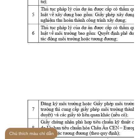
tư
);
Thủ 
tục 
pháp 
lý 
của 
dự 
án 
được 
cấp 
có 
thẩm 
quy
5
luật 
về 
x
ây 
dựn
g 
bao 
gồm: 
Giấy 
phép 
xâ
y 
dựng; 
nghiệm thu hoàn thành công trình xây dựng;
Thủ 
tục 
pháp 
lý 
của 
dự 
án 
được 
cấp 
có 
thẩm 
quy
6
luật 
về 
môi 
trường 
bao 
gồm: 
Quyết 
định 
phê 
duyệt
tác động môi trường hoặc tương đương;
Đăng 
ký 
môi 
trườn
g 
hoặ
c 
Giấy 
phép 
môi 
trườn
g 
7
trường 
thì
cung 
cấp 
giấy 
phép 
môi
trường 
thành 
p
duyệt) và các giấy tờ liên quan khác (nếu c
ó);
Giấy 
chứng 
nhận 
phù 
hợp 
ti
êu 
chuẩn 
kỹ 
thuật 
củ
a
8
do 
 ban 
tiêu 
hóa Châu 
Âu
 CEN 
 Eur
ope
Ủy
chuẩn
–
hành) hoặc tương đương (theo quy
 định);
Chú thích màu chỉ dẫn