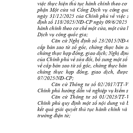
việc
thực
hiện thủ
tục
hành chính theo cơ
c
phận 
Một 
cửa 
và 
Cổng 
Dịch 
vụ 
cô
ng 
quốc
ngày 
31/12/2025 
của 
Chính 
phủ 
về 
việc 
sử
118/
-
CP
ngày 
09/6/2025 
định
số
2025/NĐ
c
hành 
ch
ính 
theo 
liê
cơ
chế
một
cửa,
một
cửa
Dịch vụ công q
uốc gia;
-
Căn 
cứ 
Nghị 
đ
ịnh 
số 
23/2015/NĐ
CP
cấp 
bản 
sao 
từ 
sổ 
gốc, 
ch
ứng 
thực 
bản 
sao
giao 
chứng
th
ực
hợp
đ
ồng,
dịch;
Nghị
định
Chính 
 sung 
của
phủ
về
sửa
đổi,
bổ
một
số
đ
sao 
sa
về
cấp
bản
từ
sổ
gốc,
chứng
t
hực
bản
chứng 
thực 
hợp 
đồng, 
giao 
dịch, 
được 
s
-C
P; 
07/
2025
/NĐ
-VP
Căn 
cứ 
Thông 
tư 
số 
02/2017/TT
Chính phủ hướ
ng dẫn về nghiệp v
ụ kiểm soá
-
Căn 
cứ 
Thông 
tư 
số 
01/2023/TT
VP
Chính 
phủ 
quy 
định 
một 
số 
nội 
dung 
và 
biệ
kết 
quả 
giải 
quyết 
thủ 
tục 
hành 
ch
ính 
và 
t
trường điện tử;