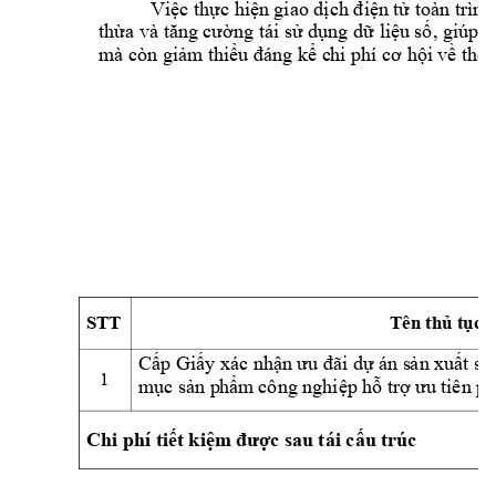
giao 
 toàn trì
nh
Việc
thực
hiện
dịch
điện
tử
và
thừa
tăn
g cường
tái sử
dụng
dữ
liệ
u
số,
giúp 
mà còn giảm
 thiểu đáng kể c
hi phí cơ hội v
ề thời
STT
Tên 
h
thủ
tục
Cấp Giấy xác nhậ
n ưu đãi dự án s
ản xuất s
1
công
t
iên 
ph
mục
sản
p
hẩm
nghiệp
hỗ
trợ
ưu
Chi 
phí
 s
au tái 
t
r
úc
ti
ết
kiệm
được
cấu 