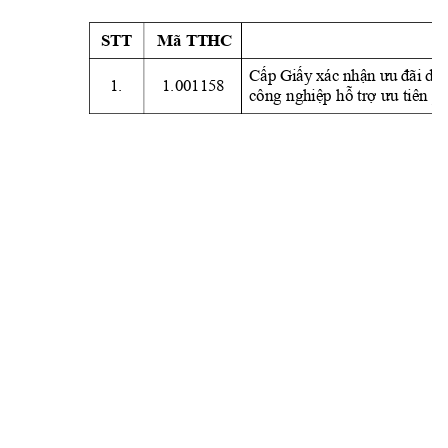
STT
Mã
 T
T
HC 
xác 
Cấp
Giấ
y
nhận
ưu
đãi
dự
1.
1.0
01158 
công nghiệp hỗ trợ ưu tiên phá