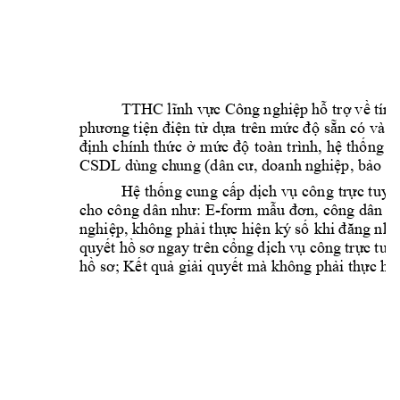
TTHC
 Côn
g 
 t
ính
lĩnh
vực
nghiệp
hỗ
trợ
về
phương tiện điện 
tử dựa 
trên mức độ 
sẵn 
có và k
định 
chính 
thức 
ở 
mức 
độ 
toàn 
trình, 
hệ 
thống 
c
CSDL dùng ch
ung (dân cư, doanh 
nghiệp, bảo h
Hệ 
thống cung 
cấp 
dịch vụ 
công 
trực tuyế
-
cho 
công d
ân như: 
E
form 
mẫu đ
ơn, 
công dân 
đ
nghiệp, không 
phải thực hiện 
ký số 
khi đăng nhậ
ngay 
trên 
 công 
quyết
hồ
sơ
cổng
dịch
vụ
trự
c
tuy
hồ sơ; Kết quả 
giải quy
ết mà không phải thực h
i