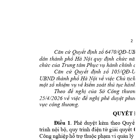
2
-UBN
Căn
cứ
Quyết
định
số
6470/QĐ
dân 
thành 
phố 
Hà 
Nội 
quy 
định 
chức 
năng
chức của Trung 
tâm Phục vụ hà
nh chính cô
-
Căn 
cứ 
Quyết  đ
ịnh 
số 
105/QĐ
UB
UBND thành phố 
Hà Nội 
về việc Chủ 
tịch
một số nhiệm vụ 
về kiểm soát thủ tục 
hành c
Theo 
đề 
nghị 
của 
Sở
Công 
thương 
25/4/2026 
về 
việc 
đề 
nghị 
phê 
duyệt 
p
hươn
vực công thươ
ng.
QUYẾT
Đ
Điều 
1
. 
Phê 
duyệt 
kèm 
theo 
Quyết 
01
trình 
nội bộ, 
quy 
trình 
điện t
ử giải 
quyết 
Công 
vi
lý
nghiệp
hỗ
trợ
thuộc
phạm
quản
c