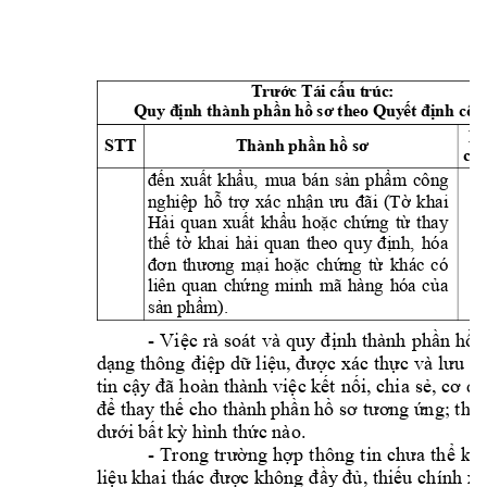
 Tái 
 t
r
úc
: 
Trước
cấu
Quy 
 thành 
 theo 
 cô
n
định
phần
hồ
sơ
Quyết
định
B
ST
T
Thành 
phần hồ 
sơ
chí
đến 
xuất
khẩu,
mua 
bá
n 
sản 
phẩm 
công 
nghiệp 
hỗ 
trợ 
xác 
nhậ
n 
ưu 
đãi 
(Tờ 
khai 
Hải 
quan 
xuất 
khẩu 
hoặc 
chứng 
từ 
tha
y 
thế 
tờ 
khai 
hải 
quan 
theo 
qu
y
định,
hóa 
đơn 
thương 
mại 
hoặc 
chứng 
từ 
khác 
có 
liên 
quan 
chứng 
minh 
mã 
hàng 
hóa 
củ
a 
sản phẩm).
-
Việc 
rà 
soát 
và 
q
uy 
định 
thành 
phần 
hồ 
dạng thông 
điệp dữ 
liệu, được 
xác thực 
và lưu 
tr
tin cậy 
đã h
oàn thành 
việc kết 
nối, chia 
sẻ, cơ 
qu
 thay 
 cho thành 
 the
để
thế
phần
hồ
sơ
tươ
ng ứng;
dưới bất kỳ
 hình thức nào.
-
Trong 
trường 
hợp 
thông 
tin 
chưa 
thể 
kha
liệu khai 
thác được không đ
ầy đủ, thiếu 
chính xá