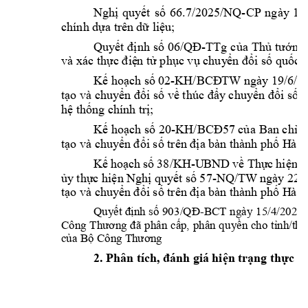
-
Nghị 
quyết 
số 
66.7/2025/NQ
CP 
ng
ày 
1
5
chính dựa trê
n dữ liệu;
-
Quyết đị
nh số 
06/QĐ
TTg 
của 
Thủ 
tướng
và xác thực điệ
n tử phục vụ chuy
ển đổi số quốc g
02
-
ngày 19/6/2
Kế
hoạch
số
KH/BCĐ
TW
tạo và chuyển đổi số về
thúc đẩy
chuyển đổi số l
hệ thống chín
h trị;
-
Kế hoạch s
ố 20
KH/BCĐ57 của 
Ban chỉ đ
tạo và chuy
ển đổi số trên địa bà
n thành phố H
à N
38/KH-U
BND 
Kế
hoạch
số
về
Thực
h
iện
K
57
-NQ/TW
ngày 22/
ủy
t
hực
hiện
Nghị
qu
yết
số
tạo và chuy
ển đổi số trên địa bà
n thành phố H
à 
-
Quyết 
định 
số 
90
3/QĐ
BCT 
ngà
y 
15/4/2026 
Công 
Thươ
ng 
đã 
phân 
cấp, 
phân 
qu
yền 
cho 
tỉnh/thà
của Bộ Công Thương
2.
Phân tíc
h, 
giá
đánh
hiện
tr
ạng
thực
h