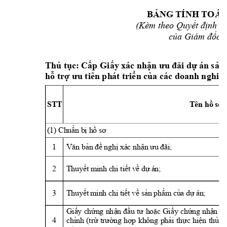
TÍNH TOÁ
N
BẢNG
(Kèm theo Quyết 
định s
của Giám đốc 
xác 
án
Thủ
tục:
Cấp
Giấy
nhận
ưu
đãi dự
sản
hỗ trợ ưu tiên ph
át triển của các do
anh nghiệp
ST
T
Tên hồ 
sơ
(1) 
Chuẩn bị hồ 
sơ
1
Văn
bản đề
nghị xác
nhận ưu đã
i;
2
 minh chi 
 á
n; 
Thuyết
tiết
về
dự
3
 á
n;
Thuyết
minh chi tiết
về
sản phẩm
của
dự
Giấy 
chứng 
nh
ận 
đầu 
tư 
hoặc 
Giấ
y 
chứng 
nhận 
đă
4
chỉnh 
(trừ 
trườn
g 
hợp 
không 
phải 
thực 
hiện 
thủ 
tụ