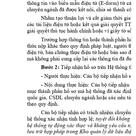
-
thông 
t
in 
vào 
biểu 
mẫu 
điện 
tử 
(E
form) 
từ 
các 
chuyên ngành đã 
được kết nối, c
hia sẻ thành công
Nhằm
t
ạo 
thuận 
lợi 
và 
cắt 
giảm 
thời
gian 
các 
tài 
l
iệu 
điện 
tử 
hoặc 
k
ết 
quả 
giải 
q
uyết 
TTH
giải quyết t
hủ tục hành chính 
hoặc ví giấ
y tờ số
 thôn
g tin 
thành 
Trường
hợp
hoặc
phầ
n
hồ
 khác 
theo 
quy 
 p
háp
thức
nộp
định
luật,
người
t
hự
điện t
ử, bản ch
ứng thực điện 
tử hoặc 
bản 
sao điệ
mà không phả
i cung cấp lại các th
ông tin đã đượ
2:
trên 
 th
Bước
T
iếp
nhậ
n
hồ
sơ
Hệ
thống
-
 Cán 
Người
thực
h
iện:
bộ
tiếp
nhận
hồ
sơ
.
-
Nội 
dung 
thực 
hiện: 
Cán 
bộ 
t
iếp 
nhận 
th
mục thành 
phần 
hồ 
sơ 
mà h
ệ 
thống 
đã xác 
định 
quốc gia, 
CSDL chuyên 
ngành hoặc các 
nền t
ảng
theo quy định.
Cán bộ 
tiếp nhận có 
trách nhiệm
chuyển h
hệ
thống xác
nhận tín
h hợp
lệ;
tuyệt
đối không t
hệ 
thống 
tự 
động 
xác 
thực 
và 
không 
yêu 
cầu 
ngư
lưu trữ hợp p
háp trong Kho qu
ản lý dữ liệu điệ
n