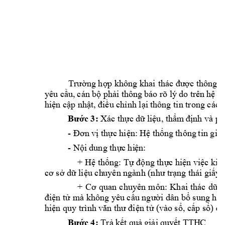
Trường hợp không khai 
thác được thông ti
yêu 
cán
thông 
báo 
rõ
lý
do
 trê
n 
cầu,
bộ
phải
hệ
t
hiện cập nhậ
t, điều chỉnh lại 
thông tin trong các
3:
Xác 
ph
Bước
thực
dữ
liệu,
thẩm
định và
-
thông 
tin 
Đơn
vị
t
hực
hiện:
Hệ
thống
giải
-
dung 
Nội
thực
hi
ện
:
+ Hệ thống: Tự
động thực hiện việc ki
cơ sở dữ liệu ch
uyên ngành (như trạn
g thái giấy
+ 
Cơ 
quan 
chuyên 
môn: 
Khai 
thác 
dữ 
l
 dân 
điện tử
mà không yêu cầu người
bổ sung
hồ 
hiện quy trình vă
n thư điện tử (
vào sổ, cấp số) để
4:
T
TH
C 
Bước
Trả
kết
quả
giải
quyết 