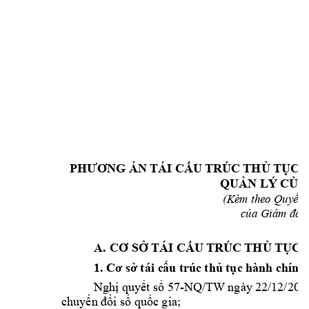
ÁN
TRÚC 
 
PHƯƠNG
TÁI CẤU
THỦ
TỤC
QUẢN LÝ
 CỦA
(Kèm theo Quyết 
của Giám đốc 
A.
TÁI 
 TR
ÚC 
CƠ
SỞ
CẤU
THỦ
TỤC
1.
 tái 
 trúc 
 hành c
hín
h 
Cơ
sở
c
ấu
thủ
tục
57
-NQ/TW
 ngày 
22/12/202
Nghị
quy
ết
số
chuyển đổi số q
uốc gia;