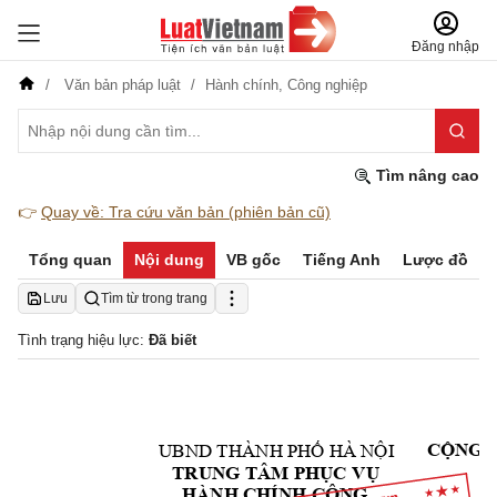
Đăng nhập
Văn bản pháp luật
Hành chính,
Công nghiệp
Tìm nâng cao
👉
Quay về: Tra cứu văn bản (phiên bản cũ)
Tổng quan
Nội dung
VB gốc
Tiếng Anh
Lược đồ
Lưu
Tìm từ trong trang
Tình trạng hiệu lực:
Đã biết
UBND
THÀNH
HÀ
PHỐ
NỘI 
CỘ
NG
TRUNG TÂM PHỤC
 VỤ 
HÀNH
 CHÍNH 
CÔNG 