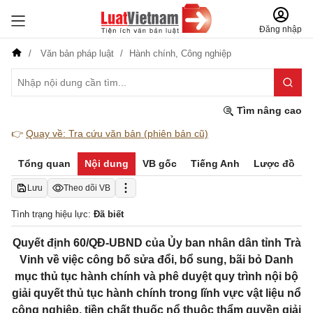
Đăng nhập
Văn bản pháp luật
Hành chính,
Công nghiệp
Tìm nâng cao
👉
Quay về: Tra cứu văn bản (phiên bản cũ)
Tổng quan
Nội dung
VB gốc
Tiếng Anh
Lược đồ
Lưu
Theo dõi VB
Tình trạng hiệu lực:
Đã biết
Quyết định 60/QĐ-UBND của Ủy ban nhân dân tỉnh Trà
Vinh về việc công bố sửa đổi, bổ sung, bãi bỏ Danh
mục thủ tục hành chính và phê duyệt quy trình nội bộ
giải quyết thủ tục hành chính trong lĩnh vực vật liệu nổ
công nghiệp, tiền chất thuốc nổ thuộc thẩm quyền giải