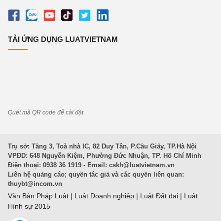
TẢI ỨNG DỤNG LUATVIETNAM
Quét mã QR code để cài đặt
Trụ sở: Tầng 3, Toà nhà IC, 82 Duy Tân, P.Cầu Giấy, TP.Hà Nội
VPĐD: 648 Nguyễn Kiệm, Phường Đức Nhuận, TP. Hồ Chí Minh
Điện thoại: 0938 36 1919 - Email:
cskh@luatvietnam.vn
Liên hệ quảng cáo; quyền tác giả và các quyền liên quan:
thuybt@incom.vn
Văn Bản Pháp Luật
|
Luật Doanh nghiệp
|
Luật Đất đai
|
Luật
Hình sự 2015