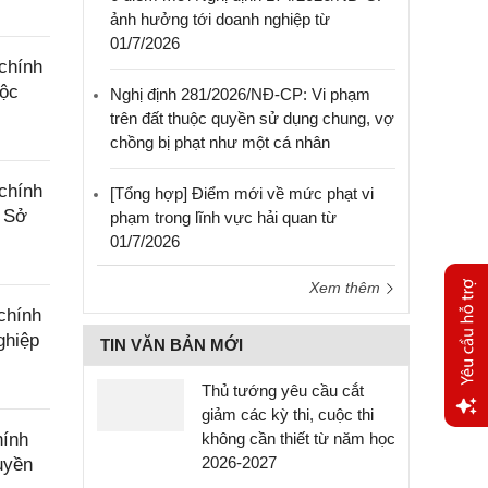
ảnh hưởng tới doanh nghiệp từ
01/7/2026
chính
uộc
Nghị định 281/2026/NĐ-CP: Vi phạm
trên đất thuộc quyền sử dụng chung, vợ
chồng bị phạt như một cá nhân
chính
[Tổng hợp] Điểm mới về mức phạt vi
a Sở
phạm trong lĩnh vực hải quan từ
01/7/2026
Xem thêm
chính
ghiệp
TIN VĂN BẢN MỚI
Thủ tướng yêu cầu cắt
giảm các kỳ thi, cuộc thi
hính
không cần thiết từ năm học
Yêu
2026-2027
uyền
cầu