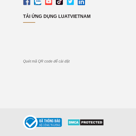
TẢI ỨNG DỤNG LUATVIETNAM
Quét mã QR code để cài đặt