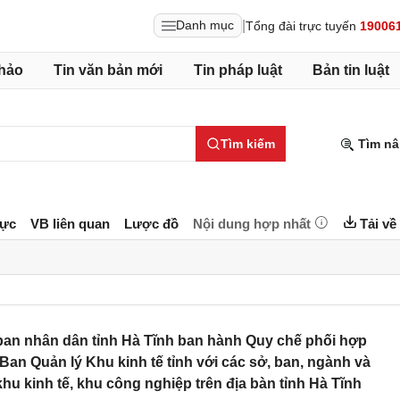
|
Danh mục
Tổng đài trực tuyến
19006
hảo
Tin văn bản mới
Tin pháp luật
Bản tin luật
Tìm kiếm
Tìm nâ
lực
VB liên quan
Lược đồ
Nội dung hợp nhất
Tải về
an nhân dân tỉnh Hà Tĩnh ban hành Quy chế phối hợp
Ban Quản lý Khu kinh tế tỉnh với các sở, ban, ngành và
u kinh tế, khu công nghiệp trên địa bàn tỉnh Hà Tĩnh