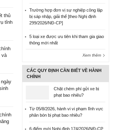
Trường hợp đơn vị sự nghiệp công lập
t thủ
bị sáp nhập, giải thể [theo Nghị định
ụ tỉnh
299/2026/NĐ-CP]
5 loại xe được ưu tiên khi tham gia giao
thông mới nhất
chính
 và
Xem thêm
CÁC QUY ĐỊNH CẦN BIẾT VỀ HÀNH
CHÍNH
 ngày
sinh
Chặt chém phí gửi xe bị
phạt bao nhiêu?
Từ 05/8/2026, hành vi vi phạm lĩnh vực
chính
phân bón bị phạt bao nhiêu?
năng
6 điểm mới Nghị định 174/2026/NĐ-CP