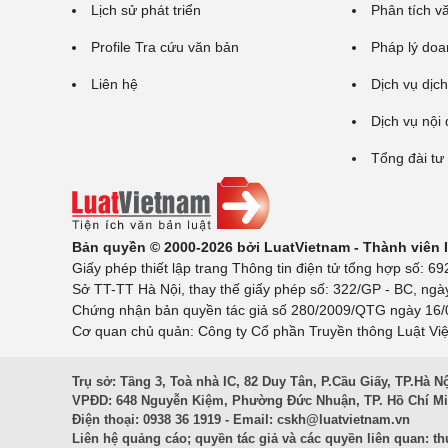
Lịch sử phát triển
Phân tích v
Profile Tra cứu văn bản
Pháp lý doa
Liên hệ
Dịch vụ dịch
Dịch vụ nội
Tổng đài tư
Bản quyền © 2000-2026 bởi LuatVietnam - Thành viên
Giấy phép thiết lập trang Thông tin điện tử tổng hợp số:
Sở TT-TT Hà Nội, thay thế giấy phép số: 322/GP - BC, ngà
Chứng nhận bản quyền tác giả số 280/2009/QTG ngày 16/02
Cơ quan chủ quản: Công ty Cổ phần Truyền thông Luật Việ
Trụ sở: Tầng 3, Toà nhà IC, 82 Duy Tân, P.Cầu Giấy, TP.Hà N
VPĐD: 648 Nguyễn Kiệm, Phường Đức Nhuận, TP. Hồ Chí M
Điện thoại: 0938 36 1919 - Email:
cskh@luatvietnam.vn
Liên hệ quảng cáo; quyền tác giả và các quyền liên quan:
th