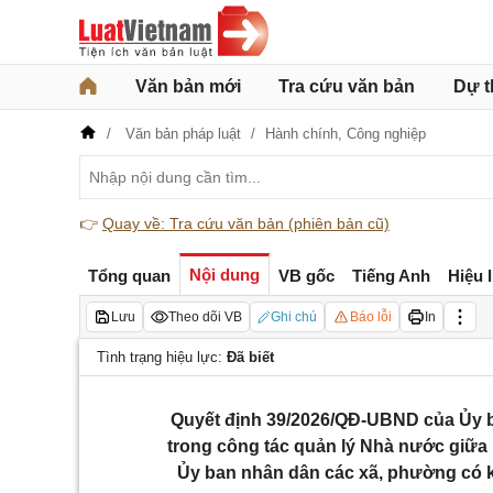
Văn bản mới
Tra cứu văn bản
Dự t
Văn bản pháp luật
Hành chính,
Công nghiệp
👉
Quay về: Tra cứu văn bản (phiên bản cũ)
Nội dung
Tổng quan
VB gốc
Tiếng Anh
Hiệu 
Lưu
Theo dõi VB
Ghi chú
Báo lỗi
In
Tình trạng hiệu lực:
Đã biết
Quyết định 39/2026/QĐ-UBND của Ủy b
trong công tác quản lý Nhà nước giữa 
Ủy ban nhân dân các xã, phường có kh