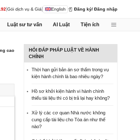
|
|
192
Gói dịch vụ & Giá
English
Đăng ký
/ Đăng nhập
Luật sư tư vấn
AI Luật
Tiện ích
HỎI ĐÁP PHÁP LUẬT VỀ HÀNH
ng cao
CHÍNH
Thời hạn gửi bản án sơ thẩm trong vụ
kiện hành chính là bao nhiêu ngày?
Hồ sơ khởi kiện hành vi hành chính
thiếu tài liệu thì có bị trả lại hay không?
Xử lý các cơ quan Nhà nước không
cung cấp tài liệu cho Tòa án như thế
nào?