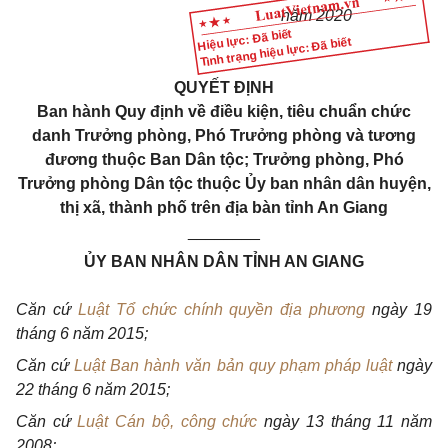
năm 2020
Hiệu lực: Đã biết
Tình trạng hiệu lực: Đã biết
QUYẾT ĐỊNH
Ban hành
Quy định về điều kiện, tiêu chuẩn chức
danh Trưởng phòng, Phó Trưởng phòng và tương
đương thuộc Ban Dân tộc; Trưởng phòng, Phó
Trưởng phòng Dân tộc thuộc Ủy ban nhân dân huyện,
thị xã, thành phố trên địa bàn tỉnh An Giang
________
ỦY BAN NHÂN DÂN TỈNH AN GIANG
Căn
cứ
Luật Tổ chức chính quyền địa phương
ngày 19
tháng 6 năm 2015;
Căn cứ
Luật Ban hành văn bản quy phạm pháp luật
ngày
22 tháng 6 năm 2015;
Căn cứ
Luật Cán bộ, công chức
ngày
13 tháng 11 năm
2008;