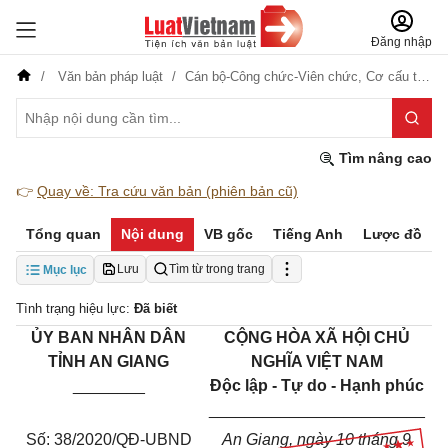
Đăng nhập
Văn bản pháp luật
Cán bộ-Công chức-Viên chức,
Cơ cấu tổ chức
Tìm nâng cao
👉
Quay về: Tra cứu văn bản (phiên bản cũ)
Tổng quan
Nội dung
VB gốc
Tiếng Anh
Lược đồ
Lưu
Tìm từ trong trang
Mục lục
Tình trạng hiệu lực:
Đã biết
ỦY BAN NHÂN DÂN
CỘNG HÒA XÃ HỘI CHỦ
TỈNH AN GIANG
NGHĨA VIỆT NAM
________
Độc lập - Tự do - Hạnh phúc
________________________
Số: 38/2020/QĐ-UBND
An Giang, ngày 10 tháng 9