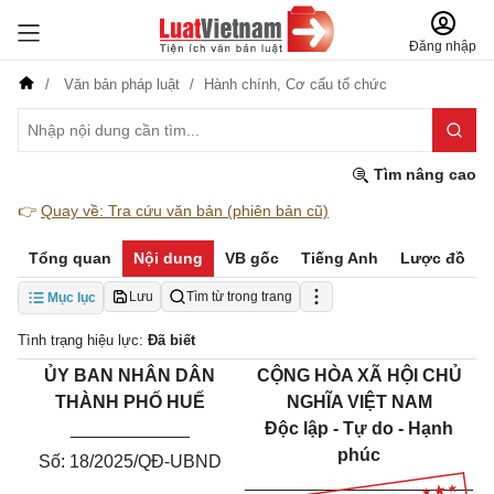
Đăng nhập
Văn bản pháp luật
Hành chính,
Cơ cấu tổ chức
Tìm nâng cao
👉
Quay về: Tra cứu văn bản (phiên bản cũ)
Tổng quan
Nội dung
VB gốc
Tiếng Anh
Lược đồ
Lưu
Tìm từ trong trang
Mục lục
Tình trạng hiệu lực:
Đã biết
ỦY BAN NHÂN DÂN
CỘNG HÒA XÃ HỘI CHỦ
THÀNH PHỐ HUẾ
NGHĨA VIỆT NAM
____________
Độc lập - Tự do - Hạnh
phúc
Số: 18/2025/QĐ-UBND
_______________________