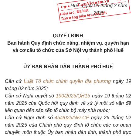
Huế, ngày 05 tháng 3 năm
Hiệu lực: Đã biết
Tình trạng hiệu lực: Đã biết
2025
QUYẾT ĐỊNH
Ban hành Quy định chức năng, nhiệm vụ, quyền hạn
và cơ cấu tổ chức của Sở Nội vụ thành phố Huế
_______________
ỦY BAN NHÂN DÂN THÀNH PHỐ HUẾ
Căn cứ
Luật Tổ chức chính quyền địa phương
ngày 19
tháng 02 năm 2025;
Căn cứ Nghị quyết số
190/2025/QH15
ngày 19 tháng 02
năm 2025 của Quốc hội quy định về xử lý một số vấn đề
liên quan đến sắp xếp tổ chức bộ máy nhà nước;
Căn cứ Nghị định số
45/2025/NĐ-CP
ngày 26 tháng 02
năm 2025 của Chính phủ quy định tổ chức các cơ quan
chuyên môn thuộc Ủy ban nhân dân tỉnh, thành phố trực