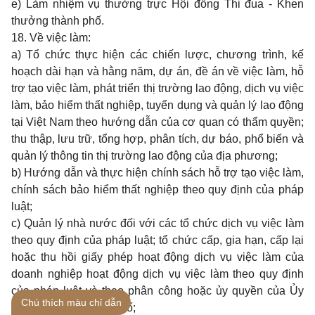
e) Làm nhiệm vụ thường trực Hội đồng Thi đua - Khen
thưởng thành phố.
18. Về việc làm:
a) Tổ chức thực hiện các chiến lược, chương trình, kế
hoạch dài hạn và hằng năm, dự án, đề án về việc làm, hỗ
trợ tạo việc làm, phát triển thị trường lao động, dịch vụ việc
làm, bảo hiểm thất nghiệp, tuyển dụng và quản lý lao động
tại Việt Nam theo hướng dẫn của cơ quan có thẩm quyền;
thu thập, lưu trữ, tổng hợp, phân tích, dự báo, phổ biến và
quản lý thông tin thị trường lao động của địa phương;
b) Hướng dẫn và thực hiện chính sách hỗ trợ tạo việc làm,
chính sách bảo hiểm thất nghiệp theo quy định của pháp
luật;
c) Quản lý nhà nước đối với các tổ chức dịch vụ việc làm
theo quy định của pháp luật; tổ chức cấp, gia hạn, cấp lại
hoặc thu hồi giấy phép hoạt động dịch vụ việc làm của
doanh nghiệp hoạt động dịch vụ việc làm theo quy định
của pháp luật và theo phân công hoặc ủy quyền của Ủy
Chú thích màu chỉ dẫn
ban nhân dân thành phố;