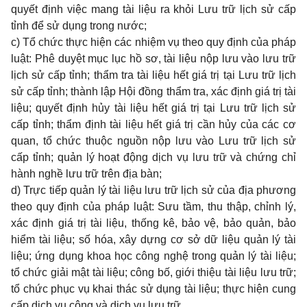
quyết định việc mang tài liệu ra khỏi Lưu trữ lịch sử cấp
tỉnh để sử dụng trong nước;
c) Tổ chức thực hiện các nhiệm vụ theo quy định của pháp
luật: Phê duyệt mục lục hồ sơ, tài liệu nộp lưu vào lưu trữ
lịch sử cấp tỉnh; thẩm tra tài liệu hết giá trị tại Lưu trữ lịch
sử cấp tỉnh; thành lập Hội đồng thẩm tra, xác định giá trị tài
liệu; quyết định hủy tài liệu hết giá trị tại Lưu trữ lịch sử
cấp tỉnh; thẩm định tài liệu hết giá trị cần hủy của các cơ
quan, tổ chức thuộc nguồn nộp lưu vào Lưu trữ lịch sử
cấp tỉnh; quản lý hoạt động dịch vụ lưu trữ và chứng chỉ
hành nghề lưu trữ trên địa bàn;
d) Trực tiếp quản lý tài liệu lưu trữ lịch sử của địa phương
theo quy định của pháp luật: Sưu tầm, thu thập, chỉnh lý,
xác định giá trị tài liệu, thống kê, bảo vệ, bảo quản, bảo
hiểm tài liệu; số hóa, xây dựng cơ sở dữ liệu quản lý tài
liệu; ứng dụng khoa học công nghệ trong quản lý tài liệu;
tổ chức giải mật tài liệu; công bố, giới thiệu tài liệu lưu trữ;
tổ chức phục vụ khai thác sử dụng tài liệu; thực hiện cung
cấp dịch vụ công và dịch vụ lưu trữ.