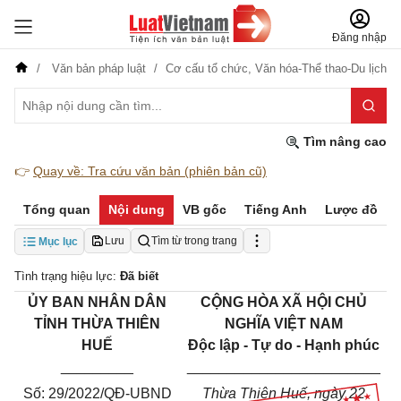
Đăng nhập
Văn bản pháp luật
Cơ cấu tổ chức,
Văn hóa-Thể thao-Du lịch
Tìm nâng cao
👉
Quay về: Tra cứu văn bản (phiên bản cũ)
Tổng quan
Nội dung
VB gốc
Tiếng Anh
Lược đồ
Lưu
Tìm từ trong trang
Mục lục
Tình trạng hiệu lực:
Đã biết
ỦY BAN NHÂN DÂN
CỘNG HÒA XÃ HỘI CHỦ
TỈNH THỪA THIÊN
NGHĨA VIỆT NAM
HUẾ
Độc lập - Tự do - Hạnh phúc
_________
________________________
Số: 29/2022/QĐ-UBND
Thừa Thiên Huế, ngày 22