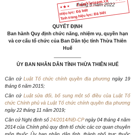
tháng 6 năm 2022
Hiệu lực: Đã biết
Tình trạng hiệu lực: Đã biết
QUYẾT ĐỊNH
Ban hành Quy định chức năng, nhiệm vụ, quyền hạn
và cơ cấu tổ chức của Ban Dân tộc tỉnh Thừa Thiên
Huế
__________
ỦY BAN NHÂN DÂN TỈNH THỪA THIÊN HUẾ
Căn cứ
Luật Tổ chức chính quyền địa phương
ngày 19
tháng 6 năm 2015;
Căn cứ
Luật sửa đổi, bổ sung một số điều của Luật Tổ
chức Chính phủ và Luật Tổ chức chính quyền địa phương
ngày 22 tháng 11 năm 2019;
Căn cứ Nghị định số
24/2014/NĐ-CP
ngày 04 tháng 4 năm
2014 của Chính phủ quy định tổ chức các cơ quan chuyên
môn thuộc Ủy ban nhân dân tỉnh, thành phố trực thuộc