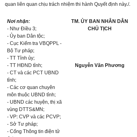
quan liên quan chịu trách nhiệm thi hành Quyết định này./.
Nơi nhận:
TM. ỦY BAN NHÂN DÂN
- Như Điều 3;
CHỦ TỊCH
- Ủy ban Dân tộc;
- Cục Kiểm tra VBQPPL -
Bộ Tư pháp;
- TT Tỉnh ủy;
- TT HĐND tỉnh;
Nguyễn Văn Phương
- CT và các PCT UBND
tỉnh;
- Các cơ quan chuyên
môn thuộc UBND tỉnh;
- UBND các huyện, thị xã
vùng DTTS&MN;
- VP: CVP và các PCVP;
- Sở Tư pháp;
- Cổng Thông tin điện tử