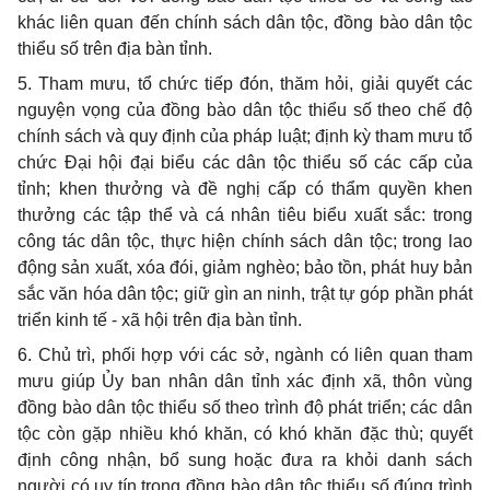
khác liên quan đến chính sách dân tộc, đồng bào dân tộc
thiểu số trên địa bàn tỉnh.
5. Tham mưu, tổ chức tiếp đón, thăm hỏi, giải quyết các
nguyện vọng của đồng bào dân tộc thiểu số theo chế độ
chính sách và quy định của pháp luật; định kỳ tham mưu tổ
chức Đại hội đại biểu các dân tộc thiểu số các cấp của
tỉnh; khen thưởng và đề nghị cấp có thẩm quyền khen
thưởng các tập thể và cá nhân tiêu biểu xuất sắc: trong
công tác dân tộc, thực hiện chính sách dân tộc; trong lao
động sản xuất, xóa đói, giảm nghèo; bảo tồn, phát huy bản
sắc văn hóa dân tộc; giữ gìn an ninh, trật tự góp phần phát
triển kinh tế - xã hội trên địa bàn tỉnh.
6. Chủ trì, phối hợp với các sở, ngành có liên quan tham
mưu giúp Ủy ban nhân dân tỉnh xác định xã, thôn vùng
đồng bào dân tộc thiểu số theo trình độ phát triển; các dân
tộc còn gặp nhiều khó khăn, có khó khăn đặc thù; quyết
định công nhận, bổ sung hoặc đưa ra khỏi danh sách
người có uy tín trong đồng bào dân tộc thiểu số đúng trình