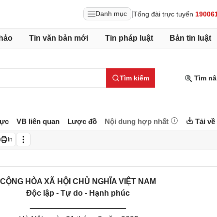
|
Danh mục
Tổng đài trực tuyến
19006
hảo
Tin văn bản mới
Tin pháp luật
Bản tin luật
Tìm kiếm
Tìm nâ
lực
VB liên quan
Lược đồ
Nội dung hợp nhất
Tải về
In
CỘNG HÒA XÃ HỘI CHỦ NGHĨA VIỆT NAM
Độc lập - Tự do - Hạnh phúc
______________________