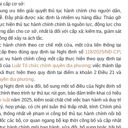
ại cấp cơ sở:
ung ưu tiên giải quyết thủ tục hành chính cho người dân,
rễ. Đây phải được xác định là nhiệm vụ hàng đầu: Tháo gỡ
c hiện thủ tục hành chính chính là nguồn lực, động lực cho
ớng dẫn cho cơ sở, nhất là đối với cấp xã; kiểm tra, giám sát
ông để xảy ra ách tắc.
c hành chính theo cơ chế một cửa, một cửa liên thông tại
ấp theo đúng quy định tại Nghị định số
118/2025/NĐ-CP
;
ục vụ hành chính công một cấp thực hiện theo quy định tại
16 của
Luật Tổ chức chính quyền địa phương
; việc thành lập
ã thực hiện theo quy định tại
điểm a khoản 2 Điều 21 và
quyền địa phương
.
g Nghị định sửa đổi, bổ sung một số điều của Nghị định số
hính theo trình tự thủ tục rút gọn, bảo đảm triển khai có hiệu
 luật
năm 2025, kiểm soát chặt chẽ việc ban hành và duy trì
lý, hợp pháp, có chi phí tuân thủ thấp nhất, trình Chính phủ
 thống nhất về phạm vi công bố thủ tục hành chính nội bộ
đốc các bộ, cơ quan ngang bộ kịp thời công bố và cập nhật
ủ tục hành chính mới ban hành, sửa đổi, bổ sung hoặc bãi bỏ