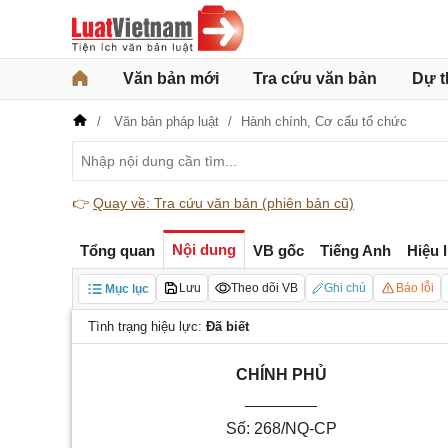
Văn bản mới
Tra cứu văn bản
Dự t
Văn bản pháp luật
Hành chính,
Cơ cấu tổ chức
👉
Quay về: Tra cứu văn bản (phiên bản cũ)
Nội dung
Tổng quan
VB gốc
Tiếng Anh
Hiệu 
Lưu
Theo dõi VB
Ghi chú
Báo lỗi
Mục lục
Tình trạng hiệu lực:
Đã biết
CHÍNH PHỦ
________
Số: 268/NQ-CP