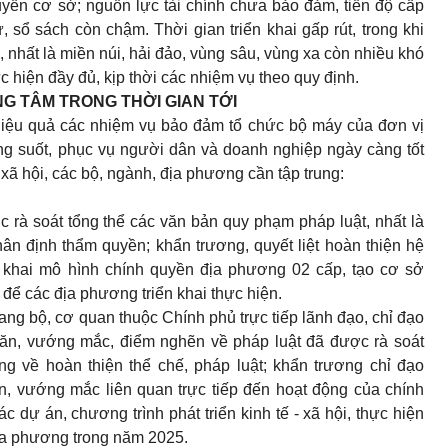
uyền cơ sở; nguồn lực tài chính chưa bảo đảm, tiến độ cấp
, sổ sách còn chậm. Thời gian triển khai gấp rút, trong khi
 nhất là miền núi, hải đảo, vùng sâu, vùng xa còn nhiều khó
c hiện đầy đủ, kịp thời các nhiệm vụ theo quy định.
ỌNG TÂM TRONG THỜI GIAN TỚI
ó hiệu quả các nhiệm vụ bảo đảm tổ chức bộ máy của đơn vị
ng suốt, phục vụ người dân và doanh nghiệp ngày càng tốt
- xã hội, các bộ, ngành, địa phương cần tập trung:
c rà soát tổng thể các văn bản quy phạm pháp luật, nhất là
ân định thẩm quyền; khẩn trương, quyết liệt hoàn thiện hệ
n khai mô hình chính quyền địa phương 02 cấp, tạo cơ sở
i để các địa phương triển khai thực hiện.
ng bộ, cơ quan thuộc Chính phủ trực tiếp lãnh đạo, chỉ đạo
ăn, vướng mắc, điểm nghẽn về pháp luật đã được rà soát
g về hoàn thiện thể chế, pháp luật; khẩn trương chỉ đạo
, vướng mắc liên quan trực tiếp đến hoạt động của chính
c dự án, chương trình phát triển kinh tế - xã hội, thực hiện
 địa phương trong năm 2025.