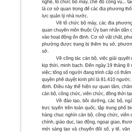
nghệ, tổ chức bộ máy, chế độ công vụ... t
là cơ sở quan trọng để các địa phương thố
lực quản lý nhà nước.
Về tổ chức bộ máy, các địa phương
quan chuyên môn thuộc Ủy ban nhân dân cấ
vào hoạt động ổn định. Cơ sở vật chất, ph
phường được trang bị thêm trụ sở, phương
sở.
Về công tác cán bộ, việc giải quyết
kịp thời, minh bạch. Đến ngày 19 tháng 8
việc; tổng số người đang trình cấp có thẩ
quyền phê duyệt kinh phí là 81.410 người;
định. Điều này thể hiện sự quan tâm, chă
cán bộ, công chức, viên chức, đồng thời tạ
Về đào tạo, bồi dưỡng, các bộ, ng
trực tuyến trên toàn quốc, tập trung phổ 
hàng chục nghìn cán bộ, công chức, viên c
chính, giáo dục, lao động, ngoại giao, th
mới sáng tạo và chuyển đổi số, y tế, văn 