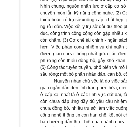
Nhìn chung, nguồn nhân lực ở cấp cơ sở 
chuyên môn lẫn kỹ năng công nghệ. (2) C
thiếu hoặc có trụ sở xuống cấp, chật hẹp,
người dân. Việc xử lý trụ sở dôi dư theo 
dục, công trình công cộng còn gặp nhiều k
còn chậm. (3) Cơ chế tài chính - ngân sác
hơn. Việc phân công nhiệm vụ chi ngân 
được giao chưa thống nhất giữa các đơn v
phương còn thiếu đồng bộ, gây khó khăn c
(5) Công tác tuyên truyền, phổ biến về mô
sâu rộng; một bộ phận nhân dân, cán bộ, 
Nguyên nhân chủ yếu là do việc sắp 
gian ngắn dẫn đến tình trạng nơi thừa, nơ
ở cấp xã, nhất là ở các lĩnh vực đất đai, 
còn chưa đáp ứng đầy đủ yêu cầu nhiệm 
chưa đồng bộ, nhiều trụ sở làm việc xuống
công nghệ thông tin còn hạn chế, kết nối 
bản hướng dẫn thực hiện ban hành chưa k