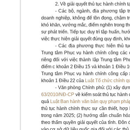
2. Về giải quyết thủ tục hành chính t
- Các bộ, ngành, địa phương tập tr
doanh nghiệp, không để tồn đọng, chậm t
khó khăn, vướng mắc, điểm nghẽn trong thự
sự phát triển. Tiếp tục duy trì tập huấn, hư
việc thực hiện giải quyết đúng quy định, kh
- Các địa phương thực hiện thủ tụ
Trung tâm Phục vụ hành chính công các c
riêng đối với việc thành lập Trung tâm Ph
điểm c khoản 2 Điều 15 và khoản 1 Điều 
Trung tâm Phục vụ hành chính công cấp x
khoản 1 Điều 22 của
Luật Tổ chức chính 
- Văn phòng Chính phủ: (1) xây dựn
63/2010/NĐ-CP
về kiểm soát thủ tục hành c
quả
Luật Ban hành văn bản quy phạm pháp
thủ tục hành chính thực sự cần thiết, hợp 
trong năm 2025; (2) hướng dẫn chuẩn hóa,
theo thẩm quyền giải quyết của tỉnh. Đôn 
vào cơ sở dữ liệu quốc gia đối với các th