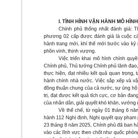
I. TÌNH HÌNH VẬN HÀNH MÔ HÌ
Chính phủ thống nhất đánh giá: T
phương 02 cấp được đánh giá là cuộc cá
hành trang mới, khí thế mới bước vào kỷ
phồn vinh, thịnh vượng.
Việc triển khai mô hình chính quy
Chính phủ, Thủ tướng Chính phủ lãnh đạo, 
thực hiện, đạt nhiều kết quả quan trọng,
hành chính nhà nước. Việc sắp xếp và v
đồng thuận chung của cả nước, sự ủng hộ c
trị, đạt được kết quả tích cực, cơ bản đa
của nhân dân, giải quyết khó khăn, vướng 
Về thể chế, từ ngày 01 tháng 6 n
hành 112 Nghị định, Nghị quyết quy phạm p
23 tháng 8 năm 2025, Chính phủ đã ban hà
vào các lĩnh vực then chốt như quốc phòng,