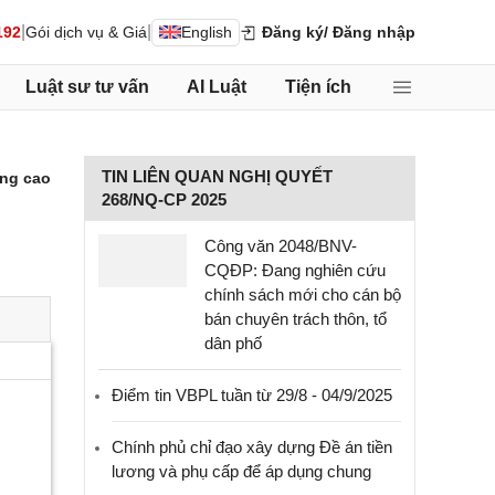
|
|
192
Gói dịch vụ & Giá
English
Đăng ký
/ Đăng nhập
Luật sư tư vấn
AI Luật
Tiện ích
TIN LIÊN QUAN NGHỊ QUYẾT
ng cao
268/NQ-CP 2025
Công văn 2048/BNV-
CQĐP: Đang nghiên cứu
chính sách mới cho cán bộ
bán chuyên trách thôn, tổ
dân phố
Điểm tin VBPL tuần từ 29/8 - 04/9/2025
Chính phủ chỉ đạo xây dựng Đề án tiền
lương và phụ cấp để áp dụng chung