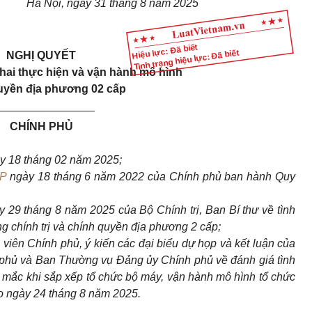
Hà Nội, ngày 31 tháng 8 năm 2025
Hiệu lực: Đã biết
Tình trạng hiệu lực: Đã biết
NGHỊ QUYẾT
 khai thực hiện và vận hành mô hình
uyền địa phương 02 cấp
________________
CHÍNH PHỦ
y 18 tháng 02 năm 2025;
CP
ngày 18 tháng 6 năm 2022 của Chính phủ ban hành Quy
29 tháng 8 năm 2025 của Bộ Chính trị, Ban Bí thư về tình
g chính trị và chính quyền địa phương 2 cấp;
viên Chính phủ, ý kiến các đại biểu dự họp và kết luận của
 phủ và Ban Thường vụ Đảng ủy Chính phủ về đánh giá tình
 mắc khi sắp xếp tổ chức bộ máy, vận hành mô hình tổ chức
o ngày 24 tháng 8 năm 2025.