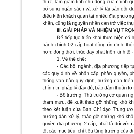
thức, làm giảm tính chủ động của chính q
bổ sung ngân sách và xử lý tài sản dôi dư
điều kiện khách quan tại nhiều địa phương,
khăn, cũng là nguyên nhân cản trở việc thự
III. GIẢI PHÁP VÀ NHIỆM VỤ TR
Để tiếp tục triển khai thực hiện c
hành chính 02 cấp hoạt động ổn định, thô
hơn; đồng thời, thúc đẩy phát triển kinh tế 
1. Về thể chế:
- Các bộ, ngành, địa phương tiếp tụ
các quy định về phân cấp, phân quyền, ph
thống văn bản quy định, hướng dẫn triể
chính trị, pháp lý đầy đủ, bảo đảm thuận lợ
- Bộ trưởng, Thủ trưởng cơ quan nga
tham mưu, đề xuất tháo gỡ những khó kh
theo kết luận của Ban Chỉ đạo Trung ươn
hướng dẫn xử lý, tháo gỡ những khó khăn
quyền địa phương 2 cấp, nhất là đối với cá
tốt các mục tiêu, chỉ tiêu tăng trưởng của