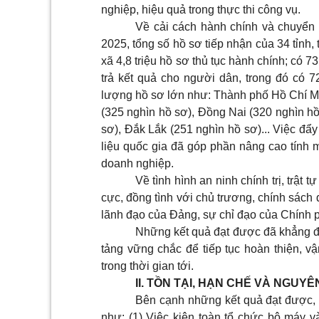
nghiệp, hiệu quả trong thực thi công vụ.
Về cải cách hành chính và chuyển
2025, tổng số hồ sơ tiếp nhận của 34 tỉnh, 
xã 4,8 triệu hồ sơ thủ tục hành chính; có 
trả kết quả cho người dân, trong đó có
lượng hồ sơ lớn như: Thành phố Hồ Chí Mi
(325 nghìn hồ sơ), Đồng Nai (320 nghìn h
sơ), Đắk Lắk (251 nghìn hồ sơ)... Việc đẩ
liệu quốc gia đã góp phần nâng cao tính m
doanh nghiệp.
Về tình hình an ninh chính trị, trật 
cực, đồng tình với chủ trương, chính sách 
lãnh đạo của Đảng, sự chỉ đạo của Chính 
Những kết quả đạt được đã khẳng địn
tảng vững chắc để tiếp tục hoàn thiện, 
trong thời gian tới.
II. TỒN TẠI, HẠN CHẾ VÀ NGUY
Bên cạnh những kết quả đạt được, 
như: (1) Việc kiện toàn tổ chức bộ máy