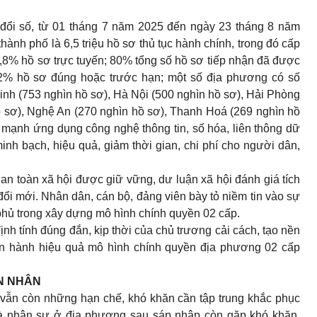
 đổi số, từ 01 tháng 7 năm 2025 đến ngày 23 tháng 8 năm
thành phố là 6,5 triệu hồ sơ thủ tục hành chính, trong đó cấp
73,8% hồ sơ trực tuyến; 80% tổng số hồ sơ tiếp nhận đã được
 72% hồ sơ đúng hoặc trước hạn; một số địa phương có số
nh (753 nghìn hồ sơ), Hà Nội (500 nghìn hồ sơ), Hải Phòng
ồ sơ), Nghệ An (270 nghìn hồ sơ), Thanh Hoá (269 nghìn hồ
y mạnh ứng dụng công nghệ thông tin, số hóa, liên thông dữ
inh bạch, hiệu quả, giảm thời gian, chi phí cho người dân,
tự an toàn xã hội được giữ vững, dư luận xã hội đánh giá tích
đổi mới. Nhân dân, cán bộ, đảng viên bày tỏ niềm tin vào sự
phủ trong xây dựng mô hình chính quyền 02 cấp.
h tính đúng đắn, kịp thời của chủ trương cải cách, tạo nền
vận hành hiệu quả mô hình chính quyền địa phương 02 cấp
ÊN NHÂN
vẫn còn những hạn chế, khó khăn cần tập trung khắc phục
 và nhân sự ở địa phương sau sáp nhập còn gặp khó khăn.