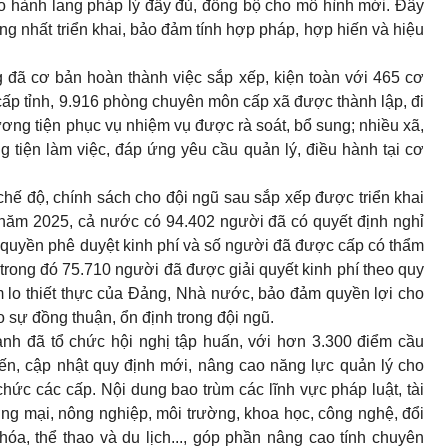
ạo hành lang pháp lý đầy đủ, đồng bộ cho mô hình mới. Đây
ng nhất triển khai, bảo đảm tính hợp pháp, hợp hiến và hiệu
 đã cơ bản hoàn thành việc sắp xếp, kiện toàn với 465 cơ
p tỉnh, 9.916 phòng chuyên môn cấp xã được thành lập, đi
ương tiện phục vụ nhiệm vụ được rà soát, bổ sung; nhiều xã,
 tiện làm việc, đáp ứng yêu cầu quản lý, điều hành tại cơ
 chế độ, chính sách cho đội ngũ sau sắp xếp được triển khai
 năm 2025, cả nước có 94.402 người đã có quyết định nghỉ
m quyền phê duyệt kinh phí và số người đã được cấp có thẩm
 trong đó 75.710 người đã được giải quyết kinh phí theo quy
m lo thiết thực của Đảng, Nhà nước, bảo đảm quyền lợi cho
o sự đồng thuận, ổn định trong đội ngũ.
ành đã tổ chức hội nghị tập huấn, với hơn 3.300 điểm cầu
biến, cập nhật quy định mới, nâng cao năng lực quản lý cho
hức các cấp. Nội dung bao trùm các lĩnh vực pháp luật, tài
ương mại, nông nghiệp, môi trường, khoa học, công nghệ, đổi
hóa, thể thao và du lịch..., góp phần nâng cao tính chuyên