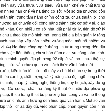
hiện nay vừa thừa, vừa thiếu, vừa hạn chế về chất lượng
òn nhiều hạn chế về hạ tầng cơ sở: Một số địa phương còn
 phân tán; trung tâm hành chính công xa, chưa thuận lợi cho
phương án chuyển đổi công năng thành các cơ sở y tế, giáo
hó khăn. Còn nhiều cơ sở nhà, đất phải xử lý, tiến độ xử lý
h chưa theo kịp mô hình mới trong khi địa bàn quản lý rộng
sách sau sắp xếp còn nhiều vướng mắc, một số nhiệm vụ
ị. (4) Hạ tầng công nghệ thông tin từ trung ương đến địa
ho việc liên thông, chưa bảo đảm dịch vụ công toàn trình.
 hình chính quyền địa phương 02 cấp ở vài nơi chưa thật sự
công chức vẫn chưa quen với cách thức vận hành mới.
xếp, kiện toàn tổ chức bộ máy và bố trí nhân sự trong thời
i thiếu cán bộ, chất lượng và kỹ năng của đội ngũ công chức
tài chính, pháp lý, công nghệ thông tin, quy hoạch, xây dựng
vụ. Cơ sở vật chất, hạ tầng kỹ thuật ở nhiều địa phương
 cấp, thiếu trang thiết bị, phương tiện công vụ và hệ thống
chưa ổn định, ảnh hưởng đến hiệu quả vận hành. Một số văn
ịp thời, chưa đầy đủ, việc phân cấp, phân quyền còn hình