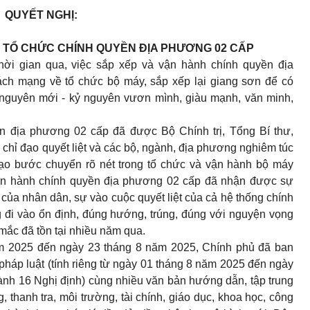
QUYẾT NGHỊ:
NH TỔ CHỨC CHÍNH QUYỀN ĐỊA PHƯƠNG 02 CẤP
hời gian qua, việc sắp xếp và vận hành chính quyền địa
ch mạng về tổ chức bộ máy, sắp xếp lại giang sơn để có
 nguyên mới - kỷ nguyên vươn mình, giàu mạnh, văn minh,
ền địa phương 02 cấp đã được Bộ Chính trị, Tổng Bí thư,
chỉ đạo quyết liệt và các bộ, ngành, địa phương nghiêm túc
 tạo bước chuyển rõ nét trong tổ chức và vận hành bộ máy
ận hành chính quyền địa phương 02 cấp đã nhận được sự
ủa nhân dân, sự vào cuộc quyết liệt của cả hệ thống chính
ng đi vào ổn định, đúng hướng, trúng, đúng với nguyện vọng
mắc đã tồn tại nhiều năm qua.
ăm 2025 đến ngày 23 tháng 8 năm 2025, Chính phủ đã ban
háp luật (tính riêng từ ngày 01 tháng 8 năm 2025 đến ngày
nh 16 Nghị định) cùng nhiều văn bản hướng dẫn, tập trung
 thanh tra, môi trường, tài chính, giáo dục, khoa học, công