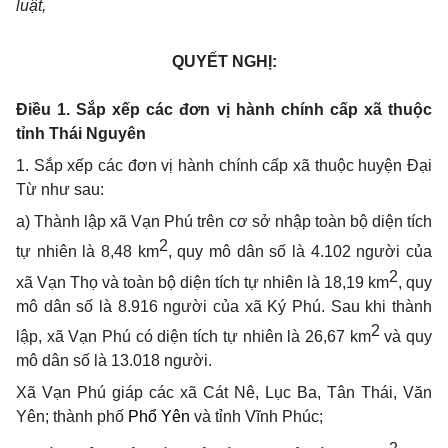
luật,
QUYẾT NGHỊ:
Điều 1. Sắp xếp các đơn vị hành chính cấp xã thuộc
tỉnh Thái Nguyên
1.
Sắp xếp các đơn vị hành chính cấp xã thuộc huyện Đại
Từ như sau:
a) Thành lập
xã Vạn Phú trên cơ sở nhập toàn bộ diện tích
2
tự nhiên là
8,48
km
, quy mô dân số là
4.102
người của
2
xã Vạn Thọ và toàn bộ diện tích tự
nhiên là
18,19
km
, quy
mô dân số là
8.916
người của
xã Ký Phú
.
Sau khi thành
2
lập,
xã Vạn Phú
có diện tích tự nhiên là
26,67
km
và quy
mô dân số là
13.018
người.
Xã Vạn Phú giáp các xã Cát Nê, Lục Ba, Tân Thái, Văn
Yên;
thành phố
Phổ Yên
và
tỉnh Vĩnh Phúc;