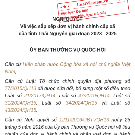
Hiệu lực: Đã biết
Tình trạng hiệu lực: Đã biết
NGHỊ QUYẾT
Về việc sắp xếp đơn vị hành chính cấp xã
của tỉnh Thái Nguyên giai đoạn 2023 - 2025
_______________________________
ỦY BAN THƯỜNG VỤ QUỐC HỘI
Căn cứ
Hiến pháp nước Cộng hòa xã hội chủ nghĩa Việt
Nam
;
Căn cứ Luật Tổ chức chính quyền địa phương số
77/2015/QH13
đã được sửa đổi, bổ sung một số điều theo
Luật số
21/2017/QH14
, Luật số
47/2019/QH14
, Luật số
31/2024/QH15
, Luật số
34/2024/QH15
và Luật số
43/2024/QH15
;
Căn cứ Nghị quyết số
1211/2016/UBTVQH13
ngày 25
tháng 5 năm 2016
của Ủy ban Thường vụ Quốc hội về tiêu
chuẩn của đơn vị hành chính và phân loại
đơn vị hành