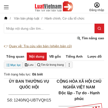
Đăng nhập
Văn bản pháp luật
Hành chính,
Cơ cấu tổ chức
Tìm nâng cao
👉
Quay về: Tra cứu văn bản (phiên bản cũ)
Tổng quan
Nội dung
VB gốc
Tiếng Anh
Lược đồ
Lưu
Tìm từ trong trang
Mục lục
Tình trạng hiệu lực:
Đã biết
ỦY BAN THƯỜNG VỤ
CỘNG HÒA XÃ HỘI CHỦ
QUỐC HỘI
NGHĨA VIỆT NAM
___________________
Độc lập - Tự do - Hạnh
phúc
Số: 1240/NQ-UBTVQH15
___________________