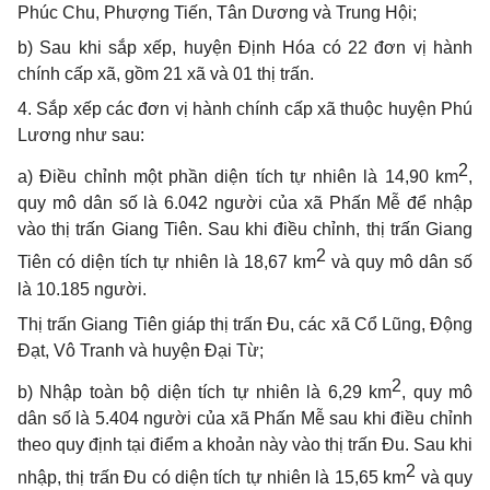
Phúc Chu, Phượng Tiến, Tân Dương và Trung Hội;
b)
Sau khi sắp xếp, huyện Định Hóa có 22 đơn vị hành
chính cấp xã, gồm 21 xã và 01 thị trấn.
4.
Sắp xếp các đơn vị hành chính cấp xã thuộc huyện
Phú
Lương
như sau:
2
a)
Điều chỉnh một phần
diện tích tự nhiên là
14,90 km
,
quy mô dân số là
6.042 người
của xã Phấn Mễ để nhập
vào thị trấn Giang Tiên. Sau
khi điều chỉnh
, thị trấn
Giang
2
Tiên
có diện tích tự nhiên là 18,67 km
và quy mô dân số
là 10.185 người.
Thị trấn
Giang Tiên
giáp
thị trấn Đu,
các
xã Cổ Lũng, Động
Đạt, Vô Tranh và huyện Đại Từ
;
2
b) Nhập toàn bộ
diện tích tự nhiên là
6,29 km
,
quy mô
dân số là
5.404 người
của xã Phấn Mễ
sau khi điều chỉnh
theo quy định tại điểm a khoản này
vào
thị trấn Đu. Sau khi
2
nhập
, thị trấn
Đu
có diện tích tự nhiên là 15,65 km
và quy