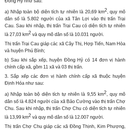
Đồng Hỷ
như sau:
2
a) Nhập toàn bộ diện tích tự nhiên là 20,69 km
, quy mô
dân số là 5.802 người
của xã Tân Lợi vào thị trấn Trại
Cau. Sau khi nhập, thị trấn Trại Cau có diện tích
tự nhiên
2
là 27,03 km
và quy mô dân số là 10.031 người.
Thị trấn Trại Cau giáp các xã Cây Thị, Hợp Tiến, Nam Hòa
và huyện Phú Bình;
b) Sau khi sắp xếp, huyện Đồng Hỷ có 14 đơn vị hành
chính cấp xã, gồm
11 xã và 03 thị trấn.
3.
Sắp xếp các đơn vị hành chính cấp xã thuộc huyện
Định Hóa
như sau:
2
a) Nhập toàn bộ diện tích tự nhiên là 9,55 km
, quy mô
dân số là 4.824 người
của xã Bảo Cường vào thị trấn Chợ
Chu. Sau khi nhập, thị trấn Chợ Chu có diện
tích tự nhiên
2
là 13,99 km
và quy mô dân số là 12.007 người.
Thị trấn Chợ Chu giáp các xã Đồng Thịnh, Kim Phượng,