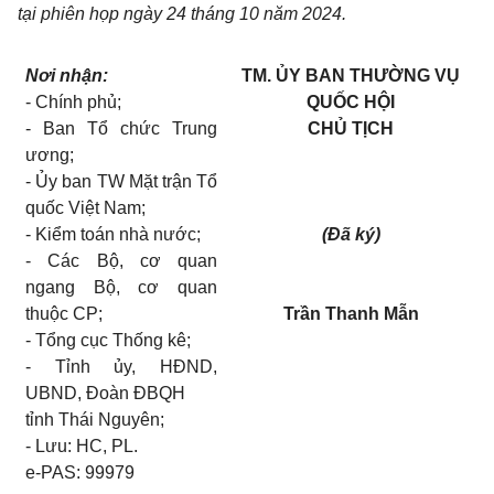
tại phiên họp ngày 24 tháng 10 năm 2024.
Nơi nhận:
TM. ỦY BAN THƯỜNG VỤ
- Chính phủ;
QUỐC HỘI
- Ban Tổ chức Trung
CHỦ TỊCH
ương;
- Ủy ban TW Mặt trận Tổ
quốc Việt Nam;
- Kiểm toán nhà nước;
(Đã ký)
-
Các Bộ, cơ quan
ngang Bộ, cơ quan
thuộc CP;
Trần Thanh Mẫn
- Tổng cục Thống kê;
-
Tỉnh ủy, HĐND,
UBND, Đoàn ĐBQH
tỉnh Thái Nguyên
;
- Lưu: HC, PL.
e-PAS: 99979