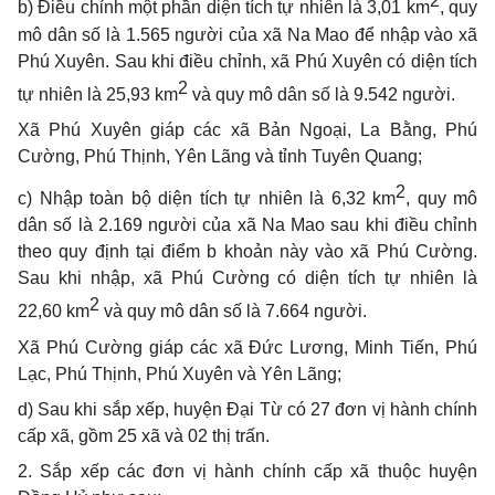
2
b) Điều chỉnh một phần
diện tích tự nhiên là 3,01 km
, quy
mô dân số là 1.565 người của xã Na Mao để nhập
vào xã
Phú Xuyên. Sau khi
điều chỉnh, xã Phú Xuyên có diện
tích
2
tự nhiên
là
25,93 km
và quy mô dân số là 9.542 người.
Xã
Phú Xuyên
giáp các xã Bản Ngoại,
La Bằng, Phú
Cường,
Phú Thịnh,
Yên Lãng
và tỉnh Tuyên Quang;
2
c)
Nhập toàn bộ
diện tích tự nhiên là 6,32 km
, quy mô
dân số là 2.169 người
của xã Na Mao sau khi điều chỉnh
theo quy định tại điểm b khoản này vào xã
Phú Cường.
Sau khi nhập, xã Phú Cường có diện tích tự nhiên là
2
22,60 km
và quy
mô dân số là 7.664 người.
Xã
Phú Cường
giáp các xã Đức Lương, Minh Tiến, Phú
Lạc, Phú Thịnh
, Phú Xuyên và Yên Lãng
;
d) Sau khi sắp xếp, huyện Đại Từ có 27 đơn vị hành chính
cấp xã, gồm 25
xã và 02 thị trấn.
2.
Sắp xếp các đơn vị hành chính cấp xã thuộc huyện