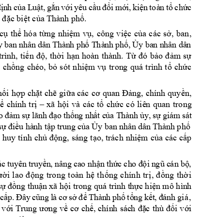
n
h 
c
a
L
u
t,
g
n 
v
i
yêu
c
i 
m
i,
ki
n
toà
n 
t
ch
c 
đ
ị
ủ
ậ
ắ
ớ
ầu
đổ
ớ
ệ
ổ
ứ
c bi
t c
a Th
ành ph
. 
đặ
ệ
ủ
ố
c
th
hóa 
t
ng 
nhi
m 
v
, 
công 
vi
c 
c
a 
các 
s
, 
ban, 
ụ
ể
ừ
ệ
ụ
ệ
ủ
ở
y
 ba
n
 nh
â
n d
â
n T
hà
n
h 
ph
 T
hà
n
h 
ph
, 
y
 ba
n n
hân
 dâ
n 
ố
ố
Ủ
trình, 
ti
, 
th
i 
h
n 
hoàn 
thành. 
T
m 
s
ến 
độ
ờ
ạ
ừ
đó 
b
ảo đ
ả
ự
 
ch
ng 
chéo, 
b
sót 
nhi
m 
v
t
ron
g 
quá 
trình 
t
ch
c 
ồ
ỏ
ệ
ụ
ổ
ứ
h
i 
h
p 
ch
t ch
gi
ng, chính 
quy
n, 
ố
ợ
ặ
ẽ
ữa các 
cơ 
quan Đ
ả
ề
chính 
tr
xã 
h
i 
và 
các 
t
ch
c 
có 
li
ê
n 
quan 
t
rong
hể
ị
–
ộ
ổ
ứ
m 
s
o 
th
n
g 
nh
t
 c
a
 T
hà
n
h 
y
,
 s
 g
iá
m
 s
át
o 
đả
ự
l
ãn
h 
đạ
ố
ấ
ủ
ủ
ự
s
u
 hà
nh
 t
p tr
un
g c
a 
y b
an
 nh
ân d
ân
 Thà
nh
ph
ự
đi
ề
ậ
ủ
Ủ
ố
 huy 
tính 
ch
ng, 
sáng t
o, trách 
nhi
m 
c
a các 
c
p 
ủ
độ
ạ
ệ
ủ
ấ
ác
 t
uy
ên
 tr
u
y
n
,
 nâ
ng
 c
a
o n
h
n t
h
c 
ch
o 
, 
ề
ậ
ứ
đ
ội
 n
gũ
 c
án
 bộ
n
g
 tr
on
g
t
o
àn
 h
th
n
g
c
hí
n
h t
r
ng
 th
i 
ư
ời
 l
ao
 đ
ộ
ệ
ố
ị
,
đ
ồ
ờ
s
n
g thu
n xã h
i tro
ng quá tr
ình
t
h
c
 hi
n mô hìn
h 
ự
đồ
ậ
ộ
ự
ệ
Thà
n
h 
ph
t
ng
k
 gi
á
, 
 
cấp
.
Đâ
y
c
ũ
ng
l
à 
cơ
sở
để
ố
ổ
ết
,
đ
án
h
 v
i
v
i 
ới Trun
g 
ư
ơng về
cơ chế,
chín
h 
sác
h 
đặ
c 
thù
đố
ớ