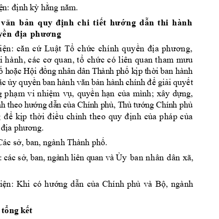
n: 
nh k
 h
ng 
. 
ệ
đị
ỳ
ằ
năm
n
n
h
c
h
i
t
i
n
g
d
n
t
h
i
h
à
n
h
v
ă
n
b
ả
q
u
y
đ
ị
ế
t
h
ư
ớ
ẫ
y
ề
n
đ
ị
a
p
h
ư
ơ
n
g
i
n
:
c
Lu
t
T
ch
c
ch
í
nh
q
uy
ệ
ă
n
c
ứ
ậ
ổ
ứ
ền
đ
ịa
p
h
ươ
n
g,
ch
i
 h
à
nh
,
 c
á
c 
cơ
 q
u
an
,
 t
ổ
ức
 c
ó
 l
iê
n
 q
u
an
 t
h
am
mưu
ho
c 
H
i 
ng
 n
hâ
n d
â
n T
h
àn
h p
h
 k
p
 t
h
i
 ba
n hành 
ố
ặ
ộ
đ
ồ
ố
ị
ờ
c 
y
quy
n 
gi
i 
quy
t 
ặ
ủ
ề
b
an 
hành 
văn 
bản 
hành 
chín
h 
đ
ể
ả
ế
g
p
h
m 
vi
n
hi
m
v
,
quy
n 
h
n
c
a 
mình
; 
xây
d
ng, 
ạ
ệ
ụ
ề
ạ
ủ
ự
n
h 
ng
d
n 
c
a
Ch
ín
h 
p
h
, 
T
h
ng
Ch
ín
h 
ph
t
he
o 
h
ướ
ẫ
ủ
ủ
ủ
tư
ớ
ủ
k
p 
th
u 
ch
nh
c
a
p
há
p 
c
a 
g
đ
ể
ị
ời
đ
iề
ỉn
h 
t
h
eo 
qu
y 
đ
ị
ủ
ủ
.
 địa phương
 Các s
, ban, ngành Thà
nh ph
. 
ở
ố
: 
các
 s
, 
ba
n,
 ngà
nh
 liê
n
q
ua
n và
y
b
a
n 
n
h
ân
d
â
n
x
ã,
ở
Ủ
i
n: 
ng 
d
n 
c
a 
Chính 
ph
và 
B
, 
ngành
ệ
Khi 
có 
h
ướ
ẫ
ủ
ủ
ộ
 
t
ng k
t 
ổ
ế