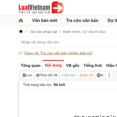
Văn bản mới
Tra cứu văn bản
Dự t
Văn bản pháp luật
Hành chính,
Cơ cấu tổ chức
👉
Quay về: Tra cứu văn bản (phiên bản cũ)
Nội dung
Tổng quan
VB gốc
Tiếng Anh
Hiệu 
Lưu
Theo dõi VB
Ghi chú
Báo lỗi
In
Tình trạng hiệu lực:
Đã biết