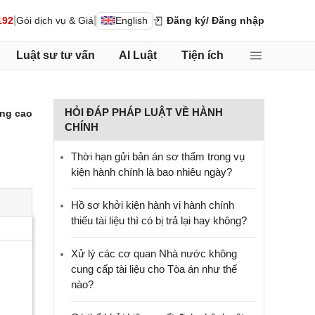
|
|
192
Gói dịch vụ & Giá
English
Đăng ký
/ Đăng nhập
Luật sư tư vấn
AI Luật
Tiện ích
HỎI ĐÁP PHÁP LUẬT VỀ HÀNH
ng cao
CHÍNH
Thời hạn gửi bản án sơ thẩm trong vụ
kiện hành chính là bao nhiêu ngày?
Hồ sơ khởi kiện hành vi hành chính
thiếu tài liệu thì có bị trả lại hay không?
Xử lý các cơ quan Nhà nước không
cung cấp tài liệu cho Tòa án như thế
nào?