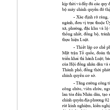
k
p 
th
ị
ờ
i 
và
đ
ầy
đủ
cá
c
q
uy
b
 máy chính qu
y
ộ
ền đô thị
- 
Xác 
nh 
rõ 
ràng, 
đị
tr
c
 t
hu
c 
ng
àn
h,
 đơn
 v
ị
ự
ộ
Ủ
c
 khu
và
l
xã
,
ph
ư
ờn
g,
 đặ
ộ
th
ng 
nh
ng 
b
, 
tránh
ố
ất, 
đồ
ộ
th
c hi
n 
Lu
t.
ự
ệ
ậ
- 
Thi
t 
l
p
ế
ập 
cơ 
chế
M
t 
tr
n 
T
qu
ặ
ậ
ổ
ốc, 
đoàn 
t
tr
i
n
 k
ha
i 
th
i 
hà
nh
 L
u
t
; b
ể
ậ
ả
c
a 
H
n
g n
hâ
n d
ân
 và
 
ủ
ội
 đồ
Thành 
ph
ng 
th
i 
phát
ố, đồ
ờ
chính quy
. 
ền cơ sở
- 
T
ng
 c
ôn
g t
ă
ng
 cư
ờ
cô
n
g
 ch
c,
 vi
ê
n
c
h
ứ
ức
,
 ng
lan t
a 
n Nhâ
n dân,
 t
o 
ỏ
đế
ạ
ch
ín
h 
qu
y
n
ề
đ
ịa
phư
ơ
n
g 
02
rút kinh
ngh
i
m,
ki
n
ngh
ệ
ế
ị