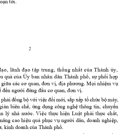
n t
i.
đoạ
ớ
2 
o
t
p
t
r
u
n
g
,
th
n
g
n
h
t
c
a
T
h
à
n
h
y
,
đ
ạ
o
,
l
ã
n
h
đ
ạ
ậ
ố
ấ
ủ
ủ
u 
qu
c
a 
y
ba
n
n
hâ
n
d
ân
T
hà
n
h 
ph
, 
s
ph
i 
h
p 
ệ
ả
ủ
Ủ
ố
ự
ố
ợ
 gi
i n
hi
m
 v
ữa 
các 
cơ qu
an, đơ
n v
ị
, địa
 phương
. M
ọ
ệ
ụ
. 
ể
đến người đứng đầu cơ 
quan, đơn vị
 p
h
i
n
g
 b
v
i
 v
i
i
m
i
, 
s
p
 x
p 
t
ch
c
 b
máy
, 
ả
đ
ồ
ộ
ớ
ệ
c
đổ
ớ
ắ
ế
ổ
ứ
ộ
gi
n 
biên 
ch
, 
ng 
d
ng 
công 
n
gh
thông 
tin, 
chuy
n 
ả
ế
ứ
ụ
ệ
ể
c
. 
Vi
c 
t
h
c 
hi
n
Lu
t 
ph
i
t
h
c 
ch
t
, 
ả
n 
lý
nh
à
n
ướ
ệ
ự
ệ
ậ
ả
ự
ấ
nâng 
cao 
hi
u 
qu
ph
c 
v
i 
dân, 
do
a
nh 
nghi
p,
ệ
ả
ụ
ụ
ngườ
ệ
a Thành ph
. 
ư, kinh doa
nh củ
ố