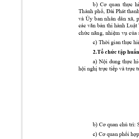
b
th
c
h
) 
C
ơ 
q
uan
ự
Th
ành
 ph
, 
ố
Đà
i 
Phát 
thanh
và
y 
b
an
n
h
ân
d
â
n
Ủ
x
ã,
n 
th
i h
à
nh Lu
t
các văn bả
ậ
ch
m
 v
 c
ứ
c 
năn
g,
 nh
i
ệ
ụ
ủa
 
c
) 
Th
i gian th
c hi
ờ
ự
2.
T
ch
c t
p hu
n
ổ
ứ
ậ
ấ
a) 
N
i 
dung 
th
c 
hi
ộ
ự
h
i ngh
tr
c t
i
p và tr
c t
ộ
ị
ự
ế
ự
 trì: 
b) Cơ quan c
hủ
i 
h
p
c) Cơ quan phố
ợ