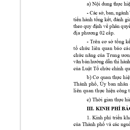
a) N
i dung t
h
c hi
ộ
ự
- 
Cá
c 
s
,
ba
n,
ngà
nh
ở
ti
n
 hà
nh
t
n
g k
ế
ổ
ế
t,
 đá
nh
g
i
th
eo
nh
 v
 ph
â
n qu
y
quy
 đị
ề
g 02 c
p.
đị
a p
h
ươn
ấ
- 
t
ng
k
Trên 
cơ 
s
ở
ổ
t
ch
c 
l
iê
n
q
ua
n
b
á
o
cá
ổ
ứ
ch
ứ
c 
n
ăng
c
ủa
T
run
g 
ươn
n
g
 d
n
th
i
 h
àn
h
vă
n 
bản
hư
ớ
ẫ
c
a Lu
t 
T
ch
c c
hính q
ủ
ậ
ổ
ứ
b
th
c
 hi
) Cơ qu
an
ự
ệ
Th
ành
p
h
, 
y
b
a
n 
nh
â
n 
ố
Ủ
li
ên
 qu
an
th
c 
hi
n công t
ự
ệ
c) Th
i gian th
c h
i
ờ
ự
III. KINH PH
Í B
Ả
1. 
Kinh 
phí 
tri
ển k
h
c
a Thành ph
 và c
ác ngu
ủ
ố