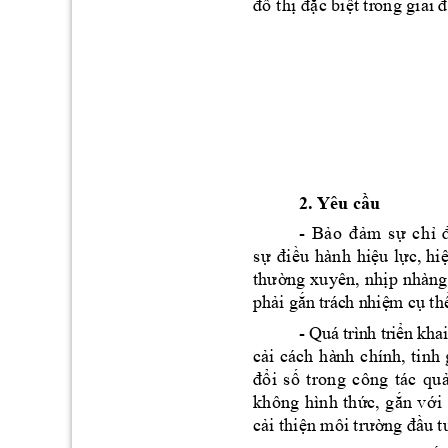
c bi
đô
 t
hị
đặ
ệt tr
ong giai 
2. Yêu c
u 
ầ
-
B
o 
m
s
ch
ả
đ
ả
ự
ỉ
s
u
hàn
h
hi
u 
l
c, 
hi
ự
đi
ề
ệ
ự
ng xu
yên,
nh
p nhàn
g
thư
ờ
ị
ph
i
g
n
 t
rá
c
h 
n
hi
m
 c
th
ả
ắ
ệ
ụ
- 
Quá
tr
ìn
h 
tr
i
n
 k
ha
i
ể
c
i 
cách 
h
à
nh 
chính, 
t
inh 
ả
i 
s
t
ro
ng
c
ông
t
ác
qu
đổ
ố
không
hình 
th
c, 
g
n 
v
i 
ứ
ắ
ớ
c
i thi
ả
ện môi trườn
g đầu t