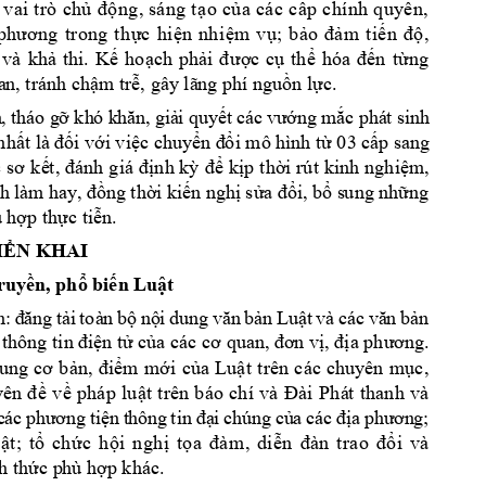
 
v
ai
trò
ch
ng
, 
sá
ng
 t
o 
c
a
cá
c 
c
p
 c
hí
nh
 q
uy
n
, 
ủ
độ
ạ
ủ
ấ
ề
c
hi
n
nh
i
m
v
;
b
m 
ti
, 
ph
ươ
ng
t
ron
g 
t
h
ự
ệ
ệ
ụ
ảo
đả
ế
n 
độ
 
và
kh
thi.
K
ho
ch 
p
h
c 
c
th
n
t
ng 
ả
ế
ạ
ải 
đ
ượ
ụ
ể
hóa
đế
ừ
a
n, tránh ch
m tr
, gây lã
ng phí ngu
n l
c.
ậ
ễ
ồ
ự
n
, t
há
o g
i
 quy
n
g m
c
 phá
t
 sin
h
ỡ
kh
ó k
h
ăn
, g
iả
ết
 cá
c
 vư
ớ
ắ
nh
i v
i vi
c chuy
i 
mô hì
nh t
 03 c
p san
g 
ất là đ
ố
ớ
ệ
ển đ
ổ
ừ
ấ
nh k
k
p 
th
i rú
t kinh 
nghi
m, 
 sơ 
k
ế
t, 
đánh g
iá đ
ị
ỳ
để
ị
ờ
ệ
ng 
th
i k
i
n ngh
s
i
, b
 s
ung nh
n
g 
h 
làm ha
y, đồ
ờ
ế
ị
ửa đổ
ổ
ữ
p th
c ti
n.
ù hợ
ự
ễ
I
N KHAI 
Ể
ruy
n, ph
bi
n Lu
t 
ề
ổ
ế
ậ
n:
i 
toà
n 
b
n
n
L
u
t 
n 
đ
ăn
g 
tả
ộ
ộ
i 
du
ng
vă
n 
bả
ậ
và
cá
c
vă
n 
bả
n t
 c
. 
thông tin đ
iệ
ử
ủa các cơ quan, đơ
n vị
, đ
ịa phương
m 
m
i 
c
a 
Lu
t
trên 
các 
chuyên 
m
c, 
ung 
cơ 
bản, 
điể
ớ
ủ
ậ
ụ
v
pháp 
lu
Ph
á
t 
thanh 
và 
yê
n 
đ
ề
ề
ật 
trên 
báo 
chí 
v
à 
Đài 
i 
chú
n
g 
c
;
c
á
c 
p
hư
ơ
ng
 t
iệ
n
 t
hôn
g 
tin
đạ
ủ
a 
cá
c
 đ
ịa
ph
ư
ơn
g
t
;
t
ch
c
h
i 
n
gh
t
,
d
i
i 
và
ậ
ổ
ứ
ộ
ị
ọ
a 
đà
m
ễn
đà
n
t
ra
o
đ
ổ
h th
c p
hù h
p khác. 
ứ
ợ