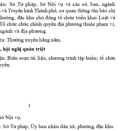
i
n
: 
S
S
N
i 
v
và
c
ác
s
, 
b
an
, 
ng
ành
ệ
ở
T
ư
ph
áp
, 
ở
ộ
ụ
ở
và 
Tr
uy
n 
hì
nh
Th
àn
h 
ph
, 
thô
ng
t
n 
báo
 chí
 
ề
ố
cơ
q
uan
ấ
c
khu
ch
ng
t
ch
c 
t
ri
n
kh
ai
Lu
t
và 
ph
ườn
g
, 
đ
ặ
ủ
đ
ộ
ổ
ứ
ể
ậ
 T
ch
c ch
c chính quy
hu
c ph
m v
i, 
ổ
ứ
ứ
ền địa phương t
ộ
ạ
. 
n
gàn
h 
và
 đị
a
 ph
ươn
g
n: 
ng xuyên h
. 
ệ
Thư
ờ
ằng nă
m
, h
i 
ngh
 quán tri
t
ộ
ị
ệ
n: 
Biên 
so
n 
tài 
li
p 
hu
n
; 
t
ch
c 
ệ
ạ
ệu,
chương 
trình 
t
ậ
ấ
ổ
ứ
uy
n
. 
ế
3 
S
 N
i v
. 
ở
ộ
ụ
: S
y
ba
n 
n
hâ
n
 d
â
n
c khu. 
ở
Tư pháp, Ủ
xã, phường
, đặ