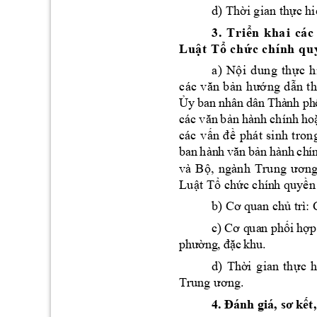
d) Th
i gian th
c hi
ờ
ự
3
. 
T
r
i
ể
n
k
h
a
i
c
á
c
Lu
t
T
ch
c
c
h
í
n
h
q
u
ậ
ổ
ứ
a
)
N
i 
d
un
g
t
h
c 
h
ộ
ự
ng
d
c
ác
 v
ă
n
 b
ản
h
ướ
ẫ
n
 t
h
y
 ba
n
 nh
â
n d
ân
 T
hà
nh 
ph
Ủ
n 
hành 
chính 
ho
các 
văn 
b
ả
các
v
phá
t 
sinh
t
ron
ấn 
đ
ề
n 
hà
nh
ch
í
ba
n 
hàn
h 
v
ăn
bả
và
B
ộ,
ng
àn
h 
Tru
ng
ư
ơn
Lu
t
 T
ch
c chín
h quy
ậ
ổ
ứ
ền
 trì:
b) Cơ quan c
hủ
i
h
p
c)
 Cơ
q
ua
n ph
ố
ợ
c
kh
u.
phư
ờ
ng
,
 đ
ặ
d) 
Th
i 
gian 
th
c 
h
ờ
ự
. 
Trung ương
4
t,
. Đánh giá, sơ kế