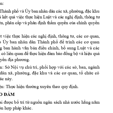
n:
ệ
Th
à
nh
ph
và 
y 
ban
n
hâ
n
dâ
n 
ng
, 
c 
khu 
ố
Ủ
cá
c 
xã,
p
hư
ờ
đặ
k
t
qu
vi
c
t
h
c hi
n 
Lu
t 
và
 cá
c n
gh
nh
,
 thô
n
g 
á
ế
ả
ệ
ự
ệ
ậ
ị
đị
tư 
n,
ph
ân
 c
nh
t
h
m
 quy
n
 c
a ch
ín
h 
quy
n 
ề
ấ
p và
 phâ
n đị
ẩ
ề
ủ
ề
t 
vi
c 
t
h
c 
hi
n 
các 
n
gh
nh
ế
ệ
ự
ệ
ị
đị
, 
thông 
tư, 
các 
cơ 
quan, 
o
y 
b
a
n 
nh
â
n
dâ
n
T
hà
n
h 
p
h
tr
ì
nh
Ủ
ố
đ
ể
cá
c
c
ơ 
q
ua
n 
u
ch
n
h,
b
s
ung
L
u
t
v
à 
c
ác 
g 
b
an
hàn
h
văn
b
ản
đi
ề
ỉ
ổ
ậ
 
th
c
hi
m
 b
ng
 b
v
à 
h
i
u 
qu
c
ó 
li
ê
n 
qu
a
n 
để
ự
ện
đả
ảo
đồ
ộ
ệ
ả
uy
a ph
. 
ền đị
ương
n
: 
S
 N
i v
ch
 t
rì
, 
ph
i
h
p
 v
i 
cá
c s
, ba
n,
 ngàn
h
ở
ộ
ụ
ủ
ố
ợ
ớ
ở
d
â
n
ch
c
có
x
ã, 
p
hư
ờn
g,
đặ
c 
k
hu
và
c
ác 
cơ 
qu
an
, 
t
ổ
ứ
ác này.  
n: 
Th
c hi
nh.
ệ
ự
ện thường 
xuyên theo qu
y đị
M 
O ĐẢ
c b
trí 
t
ngu
c 
h
ai đư
ợ
ố
ừ
ồn 
ngân 
sách 
nhà n
ướ
ằng n
ăm
n h
p phá
p khác. 
ồ
ợ