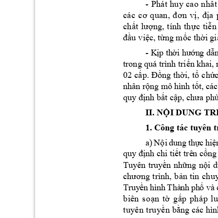
- 
Ph
át
huy
ca
o 
n
h
t
ấ
cá
c 
c
ơ 
q
uan
, 
đ
ơn
v
ị
, 
đị
a
ch
ng
, 
t
ính 
th
c 
ti
n
ất 
lượ
ự
ễ
u
vi
c, t
ng m
c th
i gi
đầ
ệ
ừ
ố
ờ
- K
p 
th
n
g d
ị
ời
 hư
ớ
ẫ
trong 
quá trình tri
n 
khai, 
ể
02 
c
ng
 th
i, 
t
ch
ấp. Đồ
ờ
ổ
ức
nhân r
ng mô 
hình t
ộ
ố
t, các
nh b
t c
quy đị
ấ
ậ
p, chưa ph
II. N
I DUNG TR
Ộ
1. Công tác tuyên t
a)
N
i
du
ng
th
c 
hi
ộ
ự
ệ
nh chi ti
t trê
n c
ng
quy đị
ế
ổ
Tuyên 
t
r
uy
n 
nh
ng 
n
ề
ữ
ội 
d
chương 
t
rình, 
b
ản 
tin 
ch
u
Tr
uy
n 
h
ìn
h 
Thà
n
h 
ph
ề
ố
v
à
 
b
iê
n
s
o
n 
t
g
p 
ph
á
p
l
u
ạ
ờ
ấ
t
uy
ê
n 
t
ru
y
n
b
ng các hìn
ề
ằ