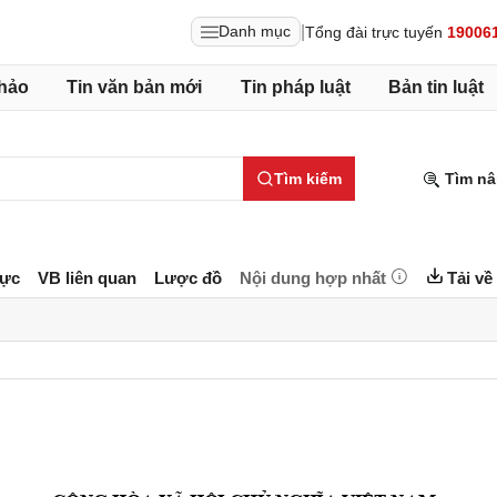
|
Danh mục
Tổng đài trực tuyến
19006
hảo
Tin văn bản mới
Tin pháp luật
Bản tin luật
Tìm kiếm
Tìm nâ
lực
VB liên quan
Lược đồ
Nội dung hợp nhất
Tải về