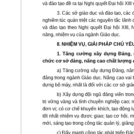
và đào tạo đề ra tại Nghị
quyết
Đại hội XIII
3. Các sở giáo dục và đào tạo, các 
nghiêm túc quán triệt các nguyên tắc lãnh
và đào tạo theo Nghị quyết Đại hội XIII, 
năng, nhiệm vụ của ngành Giáo dục.
II. NHIỆM VỤ, GIẢI PHÁP CHỦ YẾ
1. Tăng cường xây dựng Đảng, 
chức cơ sở đảng, nâng cao chất lượng 
a) Tăng cường xây dựng Đảng, nâng
đảng trong ngành Giáo dục. Nâng cao vai t
dựng bộ máy, nhất là đối với các cơ sở giáo
b) Xây dựng đội ngũ đảng viên tron
trị vững vàng và tính chuyên nghiệp cao; 
đơn vị; có cơ chế khuyến khích, tạo động 
tốt nhất nhiệm vụ được giao; tạo cơ hội, 
mới, sáng tạo trong công tác quản lý, giản
c) Đẩy mạnh công tác phát triển Đản