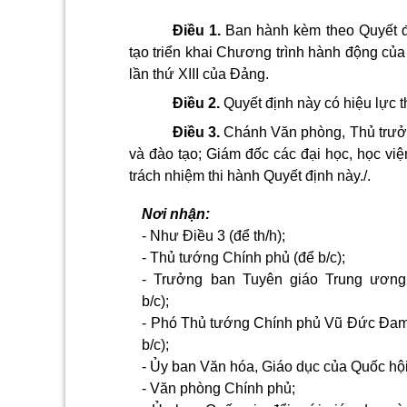
Điều 1.
Ban hành kèm theo Quyết 
tạo triển khai Chương trình hành động của
lần thứ XIII của Đảng.
Điều 2.
Quyết định này có hiệu lực t
Điều 3.
Chánh Văn phòng, Thủ trưởn
và đào tạo; Giám đốc các đại học, học vi
trách nhiệm thi hành Quyết định này./.
Nơi nhận:
- Như Điều 3 (để th/h);
- Thủ tướng Chính phủ (để b/c);
- Trưởng ban Tuyên giáo Trung ương
b/c);
- Phó Thủ tướng Chính phủ Vũ Đức Đam
b/c);
- Ủy ban Văn hóa, Giáo dục của Quốc hội
- Văn phòng Chính phủ;