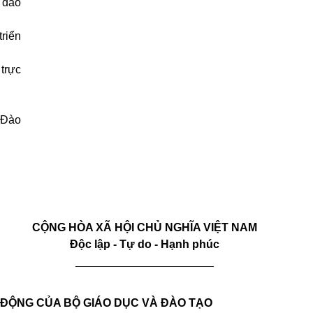
 đào
riển
trực
à Đào
CỘNG HÒA XÃ HỘI CHỦ NGHĨA VIỆT NAM
Độc lập - Tự do - Hạnh phúc
______________________
ĐỘNG CỦA BỘ GIÁO DỤC VÀ ĐÀO TẠO