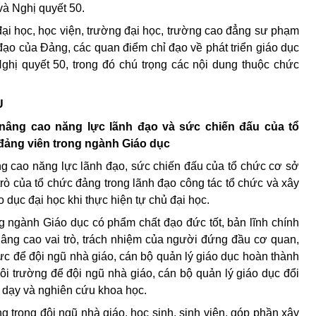
 và Nghị quyết 50.
đại học, học viện, trường đại học, trường cao đẳng sư phạm
 đạo của Đảng, các quan điểm chỉ đạo về phát triển giáo dục
Nghị quyết 50, trong đó chú trọng các nội dung thuộc chức
U
nâng cao năng lực lãnh đạo và sức chiến đấu của tổ
đảng viên trong ngành Giáo dục
 cao năng lực lãnh đạo, sức chiến đấu của tổ chức cơ sở
rò của tổ chức đảng trong lãnh đạo công tác tổ chức và xây
 dục đại học khi thực hiện tự chủ đại học.
g ngành Giáo dục có phẩm chất đạo đức tốt, bản lĩnh chính
nâng cao vai trò, trách nhiệm của người đứng đầu cơ quan,
lực để đội ngũ nhà giáo, cán bộ quản lý giáo dục hoàn thành
môi trường để đội ngũ nhà giáo, cán bộ quản lý giáo dục đổi
g dạy và nghiên cứu khoa học.
g trong đội ngũ nhà giáo, học sinh, sinh viên, góp phần xây