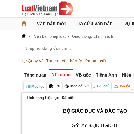
Văn bản mới
Tra cứu văn bản
Dự t
Văn bản pháp luật
Giao thông,
Chính sách
👉
Quay về: Tra cứu văn bản (phiên bản cũ)
Nội dung
Tổng quan
VB gốc
Tiếng Anh
Hiệu 
Lưu
Theo dõi VB
Ghi chú
Báo lỗi
Mục lục
Tình trạng hiệu lực:
Đã biết
BỘ GIÁO DỤC VÀ ĐÀO TẠO
______
Số: 2559/QĐ-BGDĐT