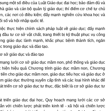
ổ sung một số điều của Luật Giáo dục đại học; bảo đảm đủ và
à giáo và cán bộ quản lý giáo dục; thí điểm cơ chế tự chủ
 lớn, các nơi có điều kiện; đẩy mạnh nghiên cứu khoa học và
i số và hội nhập quốc tế.
việc thực hiện chính sách pháp luật về
giáo dục;
đẩy mạnh
đầu tư cơ sở vật chất, trang thiết bị kỹ thuật phục vụ công
ường giáo dục lành mạnh, khắc phục bệnh thành tích, ngăn
c trong giáo dục và đào tạo.
cơ sở giáo dục và đào tạo
 mạng lưới cơ sở giáo dục mầm non, phổ thông và giáo dục
c hiện hiệu quả Chương trình giáo dục mầm non, Chương
u tiên cho giáo dục mầm non, giáo dục tiểu học và giáo dục ở
tâm giáo dục thường xuyên cấp tỉnh và các loại hình khác để
t triển cơ sở giáo dục tư thục, đặc biệt là cơ sở giáo dục tư
t triển giáo dục đại học, Quy hoạch mạng lưới các cơ sở
 với chiến lược phát triển kinh tế - xã hội và chiến lược