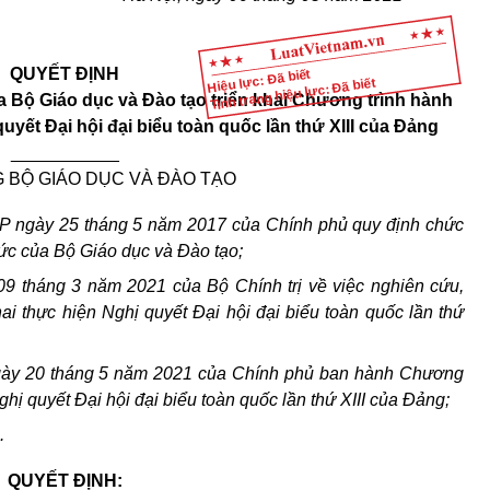
QUYẾT ĐỊNH
Hiệu lực: Đã biết
Tình trạng hiệu lực: Đã biết
Bộ Giáo dục và Đào tạo triển khai Chương trình hành
yết Đại hội đại biểu toàn quốc lần thứ XIII của Đảng
___________
 BỘ GIÁO DỤC VÀ ĐÀO TẠO
P ngày 25 tháng 5 năm 2017 của Chính phủ quy định chức
ức của Bộ Giáo dục và Đào tạo;
09 tháng 3 năm 2021 của Bộ Chính trị về việc nghiên cứu,
khai thực hiện Nghị quyết Đại hội đại biểu toàn quốc lần thứ
gày 20 tháng 5 năm 2021 của Chính phủ ban hành Chương
hị quyết Đại hội đại biểu toàn quốc lần thứ XIII của Đảng;
.
QUYẾT ĐỊNH: