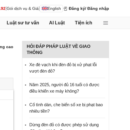
|
|
192
Gói dịch vụ & Giá
English
Đăng ký
/ Đăng nhập
Luật sư tư vấn
AI Luật
Tiện ích
HỎI ĐÁP PHÁP LUẬT VỀ GIAO
ng cao
THÔNG
Xe đè vạch khi đèn đỏ bị xử phạt lỗi
vượt đèn đỏ?
Năm 2025, người đủ 16 tuổi có được
điều khiển xe máy không?
Cố tình dán, che biển số xe bị phạt bao
nhiêu tiền?
Dừng đèn đỏ có được phép sử dụng