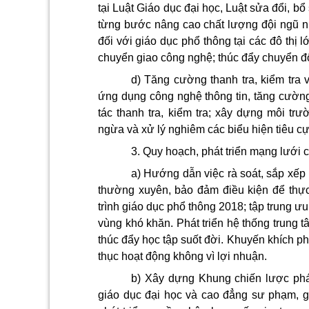
tại Luật Giáo dục đại học, Luật sửa đổi, b
từng bước nâng cao chất lượng đội ngũ nh
đối với giáo dục phổ thông tại các đô thị
chuyển giao công nghệ; thúc đẩy chuyển đổ
d) Tăng cường thanh tra, kiểm tra 
ứng dụng công nghệ thông tin, tăng cường 
tác thanh tra, kiểm tra; xây dựng môi tr
ngừa và xử lý nghiêm các biểu hiện tiêu cự
3. Quy hoạch, phát triển mạng lưới 
a) Hướng dẫn việc rà soát, sắp xếp
thường xuyên, bảo đảm điều kiện để thự
trình giáo dục phổ thông 2018; tập trung ư
vùng khó khăn. Phát triển hệ thống trung 
thúc đẩy học tập suốt đời. Khuyến khích phá
thục hoạt động không vì lợi nhuận.
b) Xây dựng Khung chiến lược phá
giáo dục đại học và cao đẳng sư phạm, gắn