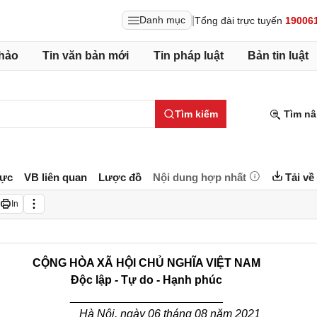
|
Danh mục
Tổng đài trực tuyến
19006
hảo
Tin văn bản mới
Tin pháp luật
Bản tin luật
Tìm kiếm
Tìm nâ
lực
VB liên quan
Lược đồ
Nội dung hợp nhất
Tải về
In
CỘNG HÒA XÃ HỘI CHỦ NGHĨA VIỆT NAM
Độc lập - Tự do - Hạnh phúc
________________________
Hà Nội, ngày 06 tháng 08 năm 2021