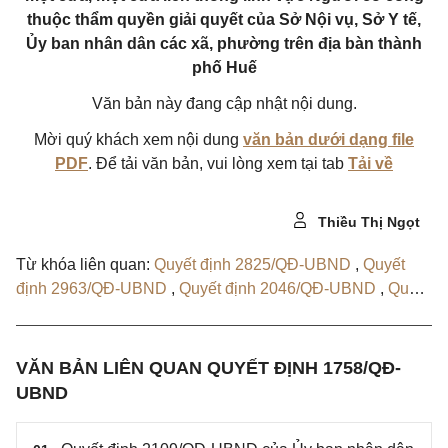
thuộc thẩm quyền giải quyết của Sở Nội vụ, Sở Y tế,
Ủy ban nhân dân các xã, phường trên địa bàn thành
phố Huế
Văn bản này đang cập nhật nội dung.
Mời quý khách xem nội dung
văn bản dưới dạng file
PDF
. Để tải văn bản, vui lòng xem tại tab
Tải về
Thiều Thị Ngọt
Từ khóa liên quan:
Quyết định 2825/QĐ-UBND
,
Quyết
định 2963/QĐ-UBND
,
Quyết định 2046/QĐ-UBND
,
Quyết
định 2109/QĐ-UBND
VĂN BẢN LIÊN QUAN QUYẾT ĐỊNH 1758/QĐ-
UBND