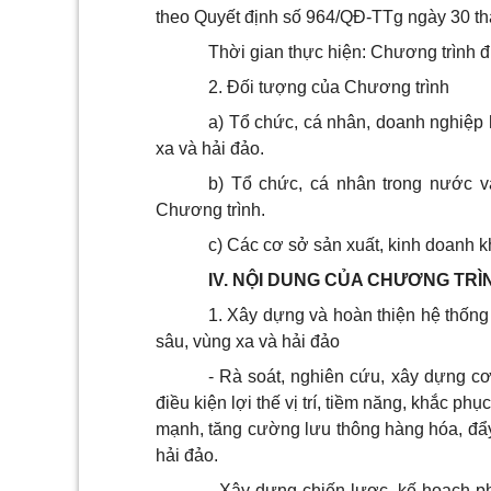
theo Quyết định số 964/QĐ-TTg ngày 30 t
Thời gian thực hiện: Chương trình 
2. Đối tượng của Chương trình
a) Tổ chức, cá nhân, doanh nghiệp 
xa và hải đảo.
b) Tổ chức, cá nhân trong nước v
Chương trình.
c) Các cơ sở sản xuất, kinh doanh k
IV. NỘI DUNG CỦA CHƯƠNG TRÌ
1. Xây dựng và hoàn thiện hệ thống
sâu, vùng xa và hải đảo
- Rà soát, nghiên cứu, xây dựng cơ
điều kiện lợi thế vị trí, tiềm năng, khắc ph
mạnh, tăng cường lưu thông hàng hóa, đẩy
hải đảo.
- Xây dựng chiến lược, kế hoạch ph