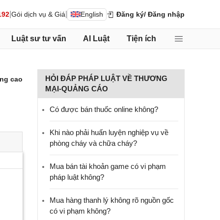
|
|
192
Gói dịch vụ & Giá
English
Đăng ký
/ Đăng nhập
Luật sư tư vấn
AI Luật
Tiện ích
HỎI ĐÁP PHÁP LUẬT VỀ THƯƠNG
ng cao
MẠI-QUẢNG CÁO
Có được bán thuốc online không?
Khi nào phải huấn luyện nghiệp vụ về
phòng cháy và chữa cháy?
Mua bán tài khoản game có vi phạm
pháp luật không?
Mua hàng thanh lý không rõ nguồn gốc
có vi phạm không?