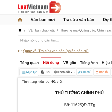
Văn bản mới
Tra cứu văn bản
Dự t
Văn bản pháp luật
Thương mại-Quảng cáo,
Chính sác
👉
Quay về: Tra cứu văn bản (phiên bản cũ)
Nội dung
Tổng quan
VB gốc
Tiếng Anh
Hiệu 
Lưu
Theo dõi VB
Ghi chú
Báo lỗi
Mục lục
Tình trạng hiệu lực:
Đã biết
THỦ TƯỚNG CHÍNH PHỦ
_______
Số: 1162/QĐ-TTg