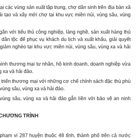
ại các vùng sản xuất tập trung, chợ dân sinh trên địa bàn xã
ải tạo và xây mới chợ tại khu vực miền núi, vùng sâu, vùng
gắn với tiểu thủ công nghiệp, làng nghề, sản xuất hàng thủ
ân tộc để phục vụ khách du lịch và xuất khẩu, giải quyết
giảm nghèo tại khu vực miền núi, vùng sâu, vùng xa và hải
i hình thương mại tư nhân, hộ kinh doanh, doanh nghiệp vừa
g xa và hải đảo.
t triển thương mại với những cơ chế chính sách đặc thù phù
, vùng sâu, vùng xa và hải đảo.
 vùng sâu, vùng xa và hải đảo gẳn liền với bảo vệ an ninh
A CHƯƠNG TRÌNH
phạm vi 287 huyện thuộc 48 tỉnh, thành phố trên cả nước