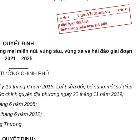
Hiệu lực: Đã biết
Tình trạng hiệu lực: Đã biết
QUYẾT ĐỊNH
ng mại miền núi, vùng sâu, vùng xa và hải đảo giai đoạn
2021 – 2025
_______
 TƯỞNG CHÍNH PHỦ
y 19 tháng 6 năm 2015; Luật sửa đổi, bổ sung một số điều
ức chính quyền địa phương ngày 22 tháng 11 năm 2019;
áng 6 năm 2005;
 tháng 6 năm 2012;
ng Thương.
QUYẾT ĐỊNH: