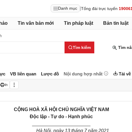
|
Danh mục
Tổng đài trực tuyến
19006
hảo
Tin văn bản mới
Tin pháp luật
Bản tin luật
h
Tìm kiếm
Tìm nâ
lực
VB liên quan
Lược đồ
Nội dung hợp nhất
Tải về
In
CỘNG HOÀ XÃ HỘI CHỦ NGHĨA VIỆT NAM
Độc lập - Tự do - Hạnh phúc
______________________
Hà Nội, ngày 13 tháng 7 năm 2021