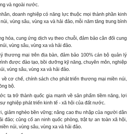
ong và ngoài nước.
 nhân, doanh nghiệp có năng lực thuộc mọi thành phần kinh
 núi, vùng sâu, vùng xa và hải đảo, mỗi năm tăng trung bình
g hóa, cung ứng dịch vụ theo chuỗi, đảm bảo cân đối cung
núi, vùng sâu, vùng xa và hải đảo.
 lý thương mại trên địa bàn, đảm bảo 100% cán bộ quản lý
rình được đào tạo, bồi dưỡng kỹ năng, chuyên môn, nghiệp
úi, vùng sâu, vùng xa và hải đảo.
 về cơ chế, chính sách cho phát triển thương mại miền núi,
ồng bộ.
c ta trở thành quốc gia mạnh về sản phẩm tiềm năng, lợi
sự nghiệp phát triển kinh tế - xã hội của đất nước.
i, giảm nghèo bền vững; nâng cao thu nhập của người dân
i đảo; củng cố an ninh quốc phòng, trật tự an toàn xã hội,
iền núi, vùng sâu, vùng xa và hải đảo.