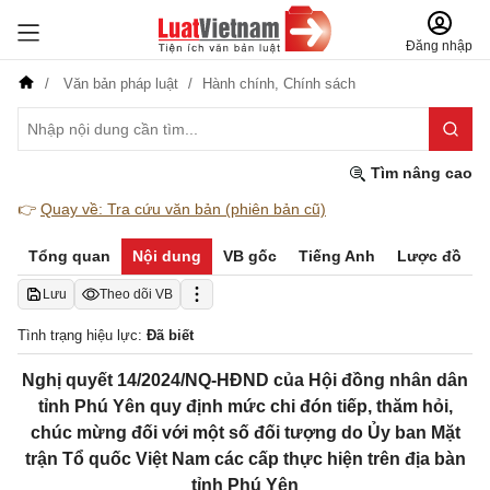
Đăng nhập
Văn bản pháp luật
Hành chính,
Chính sách
Tìm nâng cao
👉
Quay về: Tra cứu văn bản (phiên bản cũ)
Tổng quan
Nội dung
VB gốc
Tiếng Anh
Lược đồ
Lưu
Theo dõi VB
Tình trạng hiệu lực:
Đã biết
Nghị quyết 14/2024/NQ-HĐND của Hội đồng nhân dân
tỉnh Phú Yên quy định mức chi đón tiếp, thăm hỏi,
chúc mừng đối với một số đối tượng do Ủy ban Mặt
trận Tổ quốc Việt Nam các cấp thực hiện trên địa bàn
tỉnh Phú Yên