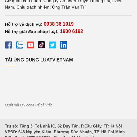
Cơ quan chủ quản: Công ty Cổ phần Truyền thông Luật Việt
Nam. Chịu trách nhiệm: Ông Trần Văn Trí
0938 36 1919
Hỗ trợ về dịch vụ:
1900 6192
Hỗ trợ giải đáp pháp luật:
TẢI ỨNG DỤNG LUATVIETNAM
Quét mã QR code để cài đặt
Trụ sở: Tầng 3, Toà nhà IC, 82 Duy Tân, P.Cầu Giấy, TP.Hà Nội
VPĐD: 648 Nguyễn Kiệm, Phường Đức Nhuận, TP. Hồ Chí Minh