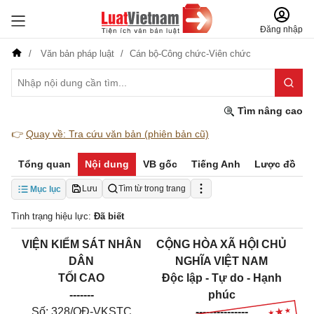
Đăng nhập
Văn bản pháp luật
Cán bộ-Công chức-Viên chức
Tìm nâng cao
👉
Quay về: Tra cứu văn bản (phiên bản cũ)
Tổng quan
Nội dung
VB gốc
Tiếng Anh
Lược đồ
Lưu
Tìm từ trong trang
Mục lục
Tình trạng hiệu lực:
Đã biết
VIỆN KIỂM SÁT NHÂN
CỘNG HÒA XÃ HỘI CHỦ
DÂN
NGHĨA VIỆT NAM
TỐI CAO
Độc lập - Tự do - Hạnh
-------
phúc
Số: 328/QĐ-VKSTC
---------------