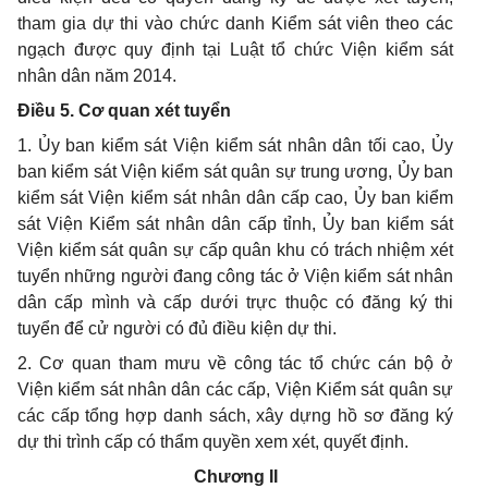
tham gia dự thi vào chức danh Kiểm sát viên theo các
ngạch được quy định tại Luật tổ chức Viện kiểm sát
nhân dân năm 2014.
Điều 5. Cơ quan xét tuyển
1. Ủy ban kiểm sát Viện kiểm sát nhân dân tối cao, Ủy
ban kiểm sát Viện kiểm sát quân sự trung ương, Ủy ban
kiểm sát Viện kiểm sát nhân dân cấp cao, Ủy ban kiểm
sát Viện Kiểm sát nhân dân cấp tỉnh, Ủy ban kiểm sát
Viện kiểm sát quân sự cấp quân khu có trách nhiệm xét
tuyển những người đang công tác ở Viện kiểm sát nhân
dân cấp mình và cấp dưới trực thuộc có đăng ký thi
tuyển để cử người có đủ điều kiện dự thi.
2. Cơ quan tham mưu về công tác tổ chức cán bộ ở
Viện kiểm sát nhân dân các cấp, Viện Kiểm sát quân sự
các cấp tổng hợp danh sách, xây dựng hồ sơ đăng ký
dự thi trình cấp có thẩm quyền xem xét, quyết định.
Chương II