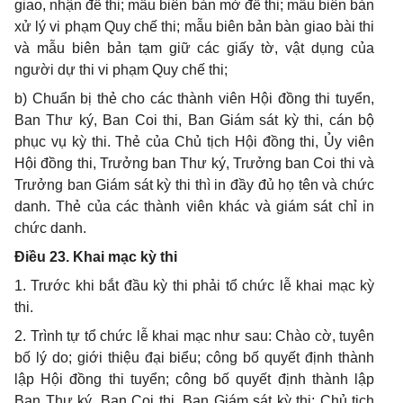
giao, nhận đề thi; mẫu biên bản mở đề thi; mẫu biên bản
xử lý vi phạm Quy chế thi; mẫu biên bản bàn giao bài thi
và mẫu biên bản tạm giữ các giấy tờ, vật dụng của
người dự thi vi phạm Quy chế thi;
b) Chuẩn bị thẻ cho các thành viên Hội đồng thi tuyển,
Ban Thư ký, Ban Coi thi, Ban Giám sát kỳ thi, cán bộ
phục vụ kỳ thi. Thẻ của Chủ tịch Hội đồng thi, Ủy viên
Hội đồng thi, Trưởng ban Thư ký, Trưởng ban Coi thi và
Trưởng ban Giám sát kỳ thi thì in đầy đủ họ tên và chức
danh. Thẻ của các thành viên khác và giám sát chỉ in
chức danh.
Điều 23. Khai mạc kỳ thi
1. Trước khi bắt đầu kỳ thi phải tổ chức lễ khai mạc kỳ
thi.
2. Trình tự tổ chức lễ khai mạc như sau: Chào cờ, tuyên
bố lý do; giới thiệu đại biểu; công bố quyết định thành
lập Hội đồng thi tuyển; công bố quyết định thành lập
Ban Thư ký, Ban Coi thi, Ban Giám sát kỳ thi; Chủ tịch