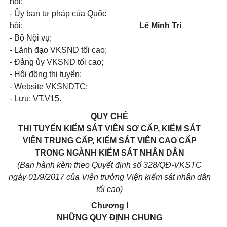
hội;
- Ủy ban tư pháp của Quốc
hội;
Lê Minh Trí
- Bộ Nội vụ;
- Lãnh đạo VKSND tối cao;
- Đảng ủy VKSND tối cao;
- Hội đồng thi tuyển:
- Website VKSNDTC;
- Lưu: VT.V15.
QUY CHẾ
THI TUYỂN KIỂM SÁT VIÊN SƠ CẤP, KIỂM SÁT
VIÊN TRUNG CẤP, KIỂM SÁT VIÊN CAO CẤP
TRONG NGÀNH KIỂM SÁT NHÂN DÂN
(Ban hành kèm theo Quyết định số 328/QĐ-VKSTC
ngày 01/9/2017 của Viện trưởng Viện kiểm sát nhân dân
tối cao)
Chương I
NHỮNG QUY ĐỊNH CHUNG