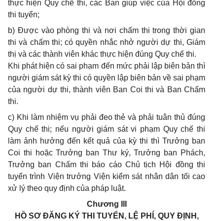
thực hiện Quy chế thi, các Ban giúp việc của Hội đồng
thi tuyển;
b) Được vào phòng thi và nơi chấm thi trong thời gian
thi và chấm thi; có quyền nhắc nhở người dự thi, Giám
thị và các thành viên khác thực hiện đúng Quy chế thi.
Khi phát hiện có sai phạm đến mức phải lập biên bản thì
người giám sát kỳ thi có quyền lập biên bản về sai phạm
của người dự thi, thành viên Ban Coi thi và Ban Chấm
thi.
c) Khi làm nhiệm vụ phải đeo thẻ và phải tuân thủ đúng
Quy chế thi; nếu người giám sát vi phạm Quy chế thi
làm ảnh hưởng đến kết quả của kỳ thi thì Trưởng ban
Coi thi hoặc Trưởng ban Thư ký, Trưởng ban Phách,
Trưởng ban Chấm thi báo cáo Chủ tịch Hội đồng thi
tuyển trình Viện trưởng Viện kiểm sát nhân dân tối cao
xử lý theo quy định của pháp luật.
Chương III
HỒ SƠ ĐĂNG KÝ THI TUYỂN, LỆ PHÍ, QUY ĐỊNH,