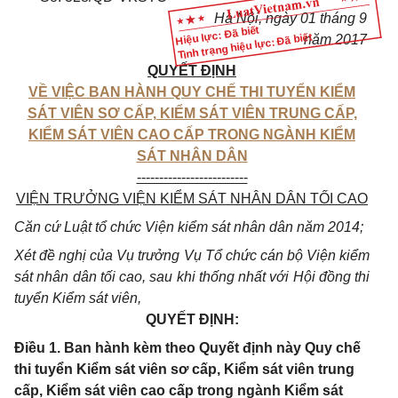
Hà Nội, ngày 01 tháng 9
Hiệu lực: Đã biết
Tình trạng hiệu lực: Đã biết
năm 2017
QUYẾT ĐỊNH
VỀ VIỆC BAN HÀNH QUY CHẾ THI TUYỂN KIỂM
SÁT VIÊN SƠ CẤP, KIỂM SÁT VIÊN TRUNG CẤP,
KIỂM SÁT VIÊN CAO CẤP TRONG NGÀNH KIỂM
SÁT NHÂN DÂN
-------------------------
VIỆN TRƯỞNG VIỆN KIỂM SÁT NHÂN DÂN TỐI CAO
Căn cứ Luật tổ chức Viện kiểm sát nhân dân năm 2014;
Xét đề nghị của Vụ trưởng Vụ Tổ chức cán bộ Viện kiểm
sát nhân dân tối cao, sau khi thống nhất với Hội đồng thi
tuyển Kiểm sát viên,
QUYẾT ĐỊNH:
Điều 1. Ban hành kèm theo Quyết định này Quy chế
thi tuyển Kiểm sát viên sơ cấp, Kiểm sát viên trung
cấp, Kiểm sát viên cao cấp trong ngành Kiểm sát