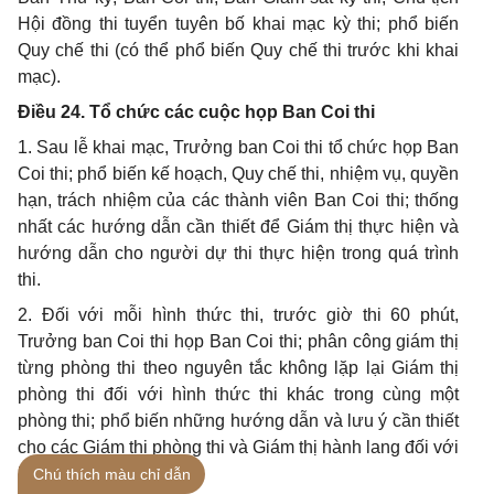
Hội đồng thi tuyển tuyên bố khai mạc kỳ thi; phổ biến
Quy chế thi (có thể phổ biến Quy chế thi trước khi khai
mạc).
Điều 24. Tổ chức các cuộc họp Ban Coi thi
1. Sau lễ khai mạc, Trưởng ban Coi thi tổ chức họp Ban
Coi thi; phổ biến kế hoạch, Quy chế thi, nhiệm vụ, quyền
hạn, trách nhiệm của các thành viên Ban Coi thi; thống
nhất các hướng dẫn cần thiết để Giám thị thực hiện và
hướng dẫn cho người dự thi thực hiện trong quá trình
thi.
2. Đối với mỗi hình thức thi, trước giờ thi 60 phút,
Trưởng ban Coi thi họp Ban Coi thi; phân công giám thị
từng phòng thi theo nguyên tắc không lặp lại Giám thị
phòng thi đối với hình thức thi khác trong cùng một
phòng thi; phổ biến những hướng dẫn và lưu ý cần thiết
cho các Giám thị phòng thi và Giám thị hành lang đối với
hình thức thi.
Chú thích màu chỉ dẫn