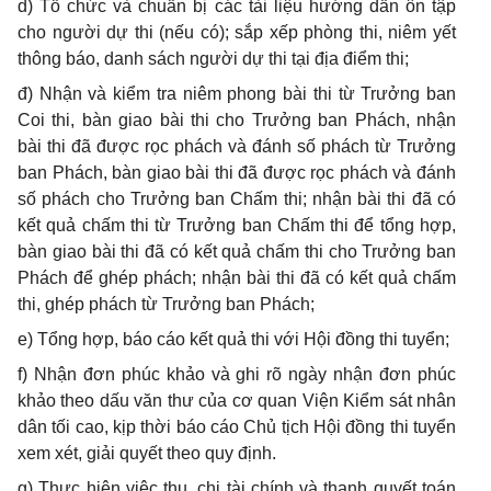
d) Tổ chức và chuẩn bị các tài liệu hướng dẫn ôn tập
cho người dự thi (nếu có); sắp xếp phòng thi, niêm yết
thông báo, danh sách người dự thi tại địa điểm thi;
đ) Nhận và kiểm tra niêm phong bài thi từ Trưởng ban
Coi thi, bàn giao bài thi cho Trưởng ban Phách, nhận
bài thi đã được rọc phách và đánh số phách từ Trưởng
ban Phách, bàn giao bài thi đã được rọc phách và đánh
số phách cho Trưởng ban Chấm thi; nhận bài thi đã có
kết quả chấm thi từ Trưởng ban Chấm thi để tổng hợp,
bàn giao bài thi đã có kết quả chấm thi cho Trưởng ban
Phách để ghép phách; nhận bài thi đã có kết quả chấm
thi, ghép phách từ Trưởng ban Phách;
e) Tổng hợp, báo cáo kết quả thi với Hội đồng thi tuyển;
f) Nhận đơn phúc khảo và ghi rõ ngày nhận đơn phúc
khảo theo dấu văn thư của cơ quan Viện Kiểm sát nhân
dân tối cao, kịp thời báo cáo Chủ tịch Hội đồng thi tuyển
xem xét, giải quyết theo quy định.
g) Thực hiện việc thu, chi tài chính và thanh quyết toán