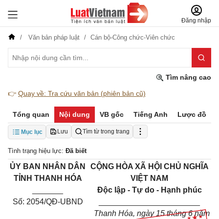
Đăng nhập
Văn bản pháp luật
Cán bộ-Công chức-Viên chức
Tìm nâng cao
👉
Quay về: Tra cứu văn bản (phiên bản cũ)
Tổng quan
Nội dung
VB gốc
Tiếng Anh
Lược đồ
Lưu
Tìm từ trong trang
Mục lục
Tình trạng hiệu lực:
Đã biết
ỦY BAN NHÂN DÂN
CỘNG HÒA XÃ HỘI CHỦ NGHĨA
TỈNH THANH HÓA
VIỆT NAM
_______
Độc lập - Tự do - Hạnh phúc
Số: 2054/QĐ-UBND
_______________________
Thanh Hóa, ngày 15 tháng
6
năm