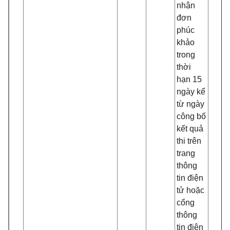
nhận
đơn
phúc
khảo
trong
thời
hạn 15
ngày kể
từ ngày
công bố
kết quả
thi trên
trang
thông
tin điện
tử hoặc
cổng
thông
tin điện