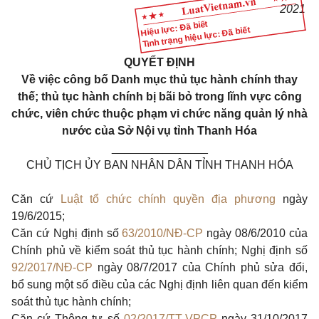
2021
Hiệu lực: Đã biết
Tình trạng hiệu lực: Đã biết
QUYẾT ĐỊNH
V
ề việc công bố Danh mục thủ tục hành chính thay
thế; thủ tục hành chính
bị bãi bỏ trong lĩnh vực công
chức, viên chức thuộc phạm vi chức năng
quản lý nhà
nước của Sở Nội vụ tỉnh Thanh Hóa
_______________
CHỦ TỊCH ỦY BAN NHÂN DÂN TỈNH THANH HÓA
Căn cứ
Luật tổ chức chính quyền địa phương
ngày
19/6/2015;
Căn cứ Nghị định số
63/2010/NĐ-CP
ngày 08/6/2010 của
Chính phủ về kiểm soát thủ tục hành chính; Nghị định số
92/2017/NĐ-CP
ngày 08/7/2017 của Chính phủ sửa đổi,
bổ sung một số điều của các Nghị định liên quan đến kiểm
soát thủ tục hành chính;
Căn cứ Thông tư số
02/2017/TT-VPCP
ngày 31/10/2017