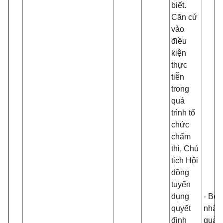
biết.
Căn cứ
vào
điều
kiện
thực
tiễn
trong
quá
trình tổ
chức
chấm
thi,
Chủ
tịch Hội
đồng
tuyển
dụng
- Bộ 
quyết
nhận 
định
quả 