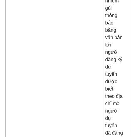
nhiệm
gửi
thông
báo
bằng
văn bản
tới
người
đăng ký
dự
tuyển
được
biết
theo địa
chỉ mà
người
dự
tuyển
đã đăng