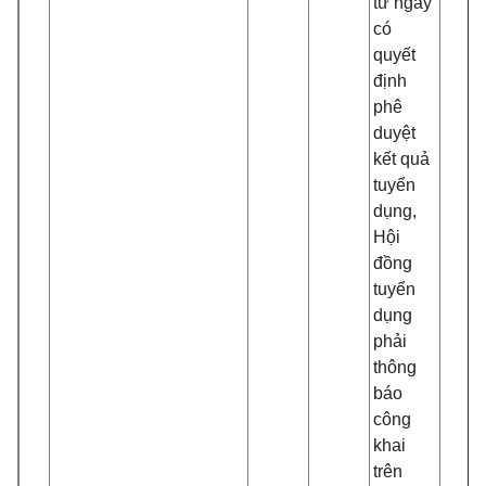
từ ngày
có
quyết
định
phê
duyệt
kết quả
tuyển
dụng,
Hội
đồng
tuyển
dụng
phải
thông
báo
công
khai
trên