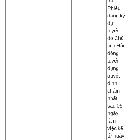
tra
Phiếu
đăng ký
dự
tuyển
do Chủ
tịch Hội
đồng
tuyển
dụng
quyết
định
chậm
nhất
sau 05
ngày
làm
việc kể
từ ngày