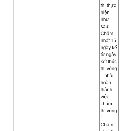
thi thực
hiện
như
sau:
Chậm
nhất 15
ngày kể
từ ngày
kết thúc
thi vòng
1 phải
hoàn
thành
việc
chấm
thi vòng
1;
Chậm