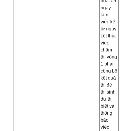
nhất 05
ngày
làm
việc kể
từ ngày
kết thúc
việc
chấm
thi vòng
1 phải
công bố
kết quả
thi để
thí sinh
dự thi
biết và
thông
báo
việc