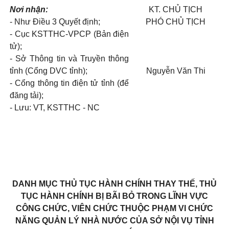
Nơi nhận:
KT. CHỦ TỊCH
-
Như Điều 3 Quyết định;
PHÓ CHỦ TỊCH
-
Cục
KSTT
H
C-VPCP
(Bản điện
tử);
-
Sở Thông tin và Truyền thông
tỉnh (Cổng DVC tỉnh);
Nguyễn Văn Thi
-
Cổng thông tin điện tử tỉnh (để
đăng tải);
-
Lưu: VT,
KSTTHC
- NC
DANH MỤC THỦ TỤC HÀNH CHÍNH THAY THẾ, THỦ
TỤC HÀNH CHÍNH BỊ BÃI BỎ
TRONG LĨNH
VỰC
CÔNG CHỨC, VIÊN CHỨC
THUỘC PHẠM
VI CHỨC
NĂNG
QUẢN LÝ NHÀ NƯỚC CỦA SỞ NỘI VỤ TỈNH