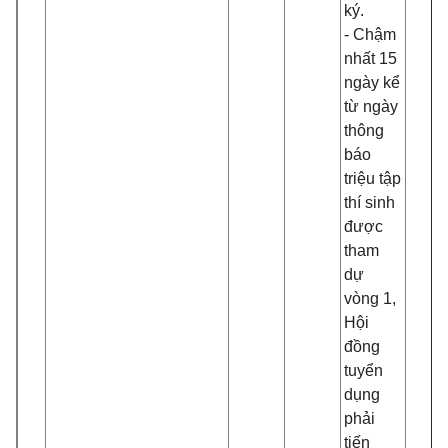
ký.
- Chậm
nhất 15
ngày kể
từ ngày
thông
báo
triệu tập
thí sinh
được
tham
dự
vòng 1,
Hội
đồng
tuyển
dụng
phải
tiến