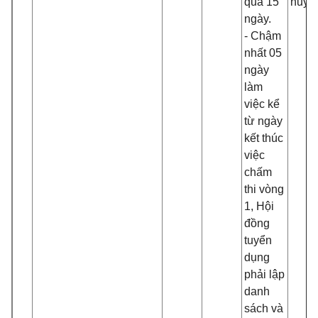
quá 15
huyệ
ngày.
-
Chậm
nhất 05
ngày
làm
việc kể
từ ngày
kết thúc
việc
chấm
thi vòng
1, Hội
đồng
tuyển
dụng
phải lập
danh
sách và