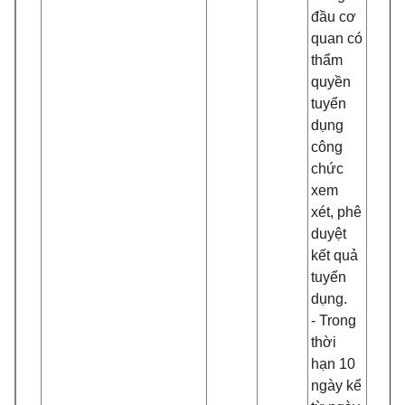
đầu cơ
quan có
thẩm
quyền
tuyển
dụng
công
chức
xem
xét, phê
duyệt
kết quả
tuyển
dụng.
-
Trong
thời
hạn 10
ngày kể