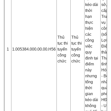
kéo dài
sở, b
thời
cấp
t
hạn
Trun
thực
vụ hà
hiện
công 
các
(số 2
Thủ
Thủ
công
Lợi,
tục thi
tục thi
việc
Điện 
1
1.005384.000.00.00.H56
tuyển
tuyển
quy
thàn
công
công
định tại
Than
chức
chức
điểm
tỉnh
này
Hóa);
nhưng
-
Bộ p
tổng
nhận 
thời
quả 
gian
phòn
kéo dài
H
không
-
UBN