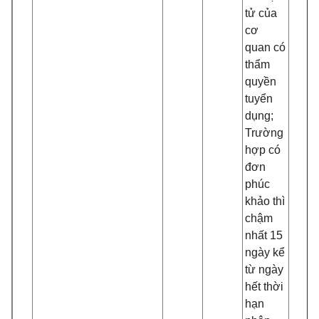
tử của
cơ
quan có
thẩm
quyền
tuyển
dụng;
Trường
hợp có
đơn
phúc
khảo thì
chậm
nhất 15
ngày kể
từ ngày
hết thời
hạn