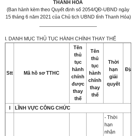
THANH HÓA
(Ban hành kèm theo Quyết định số 2054/QĐ-UBND ngày
15 tháng
6
năm 2021 của Chủ tịch UBND tỉnh Thanh Hóa)
_____________________
I. DANH MỤC THỦ TỤC HÀNH CHÍNH THAY THẾ
Tên
Tên
thủ
thủ
tục
Thời
tục
hành
hạn
Địa 
Stt
Mã hồ sơ
TTHC
hành
chính
giải
chính
được
quyết
thay
thay
thế
thế
I
LĨNH VỰC CÔNG CHỨC
-
Thời
hạn
nhận