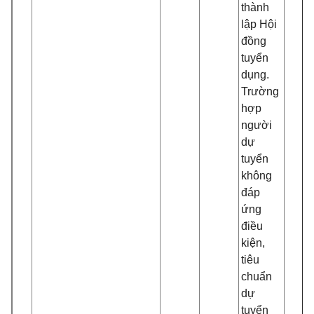
thành
lập Hội
đồng
tuyển
dụng.
Trường
hợp
người
dự
tuyển
không
đáp
ứng
điều
kiện,
tiêu
chuẩn
dự
tuyển