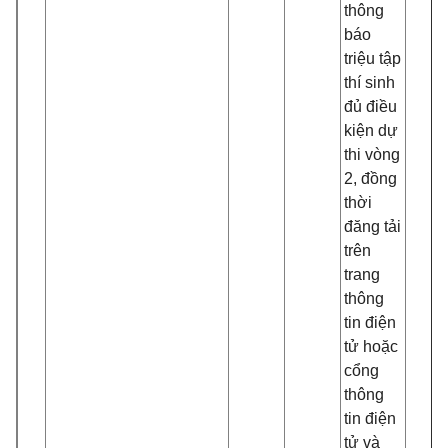
thông
báo
triệu tập
thí sinh
đủ điều
kiện dự
thi vòng
2, đồng
thời
đăng tải
trên
trang
thông
tin điện
tử hoặc
cổng
thông
tin điện
tử và