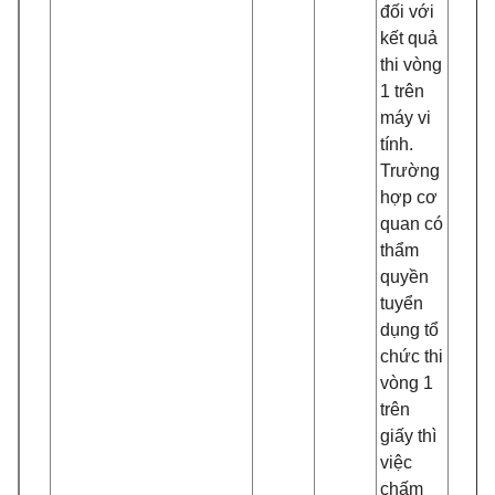
đối với
kết quả
thi vòng
1 trên
máy vi
tính.
Trường
hợp cơ
quan có
thẩm
quyền
tuyển
dụng tổ
chức thi
vòng 1
trên
giấy thì
việc
chấm