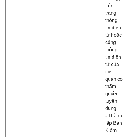
trên
trang
thông
tin điện
tử hoặc
cổng
thông
tin điện
tử của
cơ
quan có
thẩm
quyền
tuyển
dụng.
-
Thành
lập Ban
Kiểm