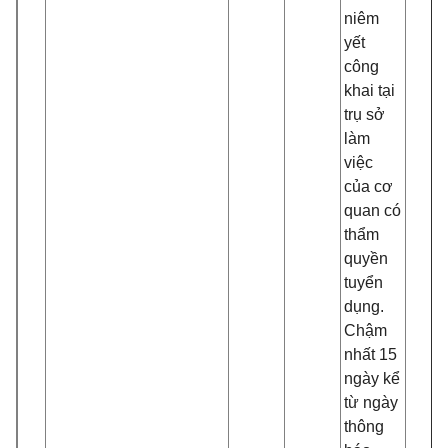
niêm
yết
công
khai tại
trụ sở
làm
việc
của cơ
quan có
thẩm
quyền
tuyển
dụng.
Chậm
nhất 15
ngày kể
từ ngày
thông