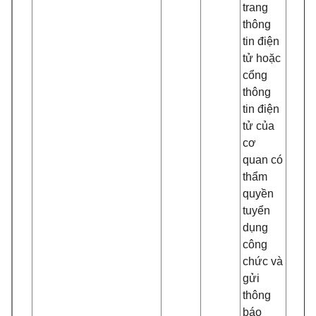
trang
thông
tin điện
tử hoặc
cổng
thông
tin điện
tử của
cơ
quan có
thẩm
quyền
tuyển
dụng
công
chức và
gửi
thông
báo