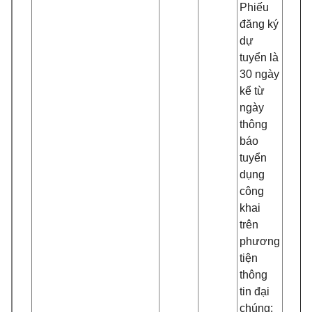
Phiếu
đăng ký
dự
tuyển là
30 ngày
kể từ
ngày
thông
báo
tuyển
dụng
công
khai
trên
phương
tiện
thông
tin đại
chúng;