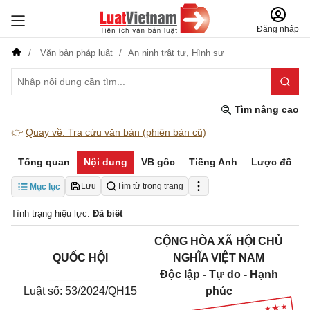
Đăng nhập
Văn bản pháp luật
An ninh trật tự,
Hình sự
Tìm nâng cao
👉
Quay về: Tra cứu văn bản (phiên bản cũ)
Tổng quan
Nội dung
VB gốc
Tiếng Anh
Lược đồ
Lưu
Tìm từ trong trang
Mục lục
Tình trạng hiệu lực:
Đã biết
CỘNG HÒA XÃ HỘI CHỦ
QUỐC HỘI
NGHĨA VIỆT NAM
__________
Độc lập - Tự do - Hạnh
Luật số: 53/2024/QH15
phúc
________________