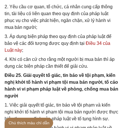
2. Yêu cầu cơ quan, tổ chức, cá nhân cung cấp thông
tin, tài liệu có liên quan theo quy định của pháp luật
phục vụ cho việc phát hiện, ngăn chặn, xử lý hành vi
mua bán người;
3. Áp dụng biện pháp theo quy định của pháp luật để
bảo vệ các đối tượng được quy định tại
Điều 34 của
Luật này
;
4. Khi có căn cứ cho rằng một người bị mua bán thì áp
dụng các biện pháp cần thiết để giải cứu.
Điều 25. Giải quyết tố giác, tin báo về tội phạm, kiến
nghị khởi tố hành vi phạm tội mua bán người, tố cáo
hành vi vi phạm pháp luật về phòng, chống mua bán
người
1. Việc giải quyết tố giác, tin báo về tội phạm và kiến
nghị khởi tố hành vi phạm tội mua bán người được thực
hiện theo quy định của pháp luật về tố tụng hình sự.
Chú thích màu chỉ dẫn
2. Việc giải quyết tố cáo hành vi vi phạm pháp luật về