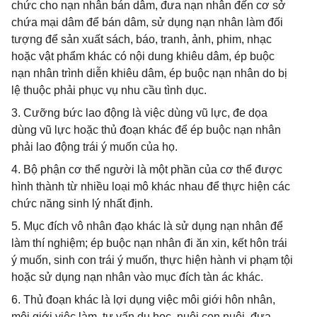
chức cho nạn nhân bán dâm, đưa nạn nhân đến cơ sở
chứa mại dâm để bán dâm, sử dụng nạn nhân làm đối
tượng để sản xuất sách, báo, tranh, ảnh, phim, nhạc
hoặc vật phẩm khác có nội dung khiêu dâm, ép buộc
nạn nhân trình diễn khiêu dâm, ép buộc nạn nhân do bị
lệ thuộc phải phục vụ nhu cầu tình dục.
3. Cưỡng bức lao động là việc dùng vũ lực, đe dọa
dùng vũ lực hoặc thủ đoạn khác để ép buộc nạn nhân
phải lao động trái ý muốn của họ.
4. Bộ phận cơ thể người là một phần của cơ thể được
hình thành từ nhiều loại mô khác nhau để thực hiện các
chức năng sinh lý nhất định.
5. Mục đích vô nhân đạo khác là sử dụng nạn nhân để
làm thí nghiệm; ép buộc nạn nhân đi ăn xin, kết hôn trái
ý muốn, sinh con trái ý muốn, thực hiện hành vi phạm tội
hoặc sử dụng nạn nhân vào mục đích tàn ác khác.
6. Thủ đoạn khác là lợi dụng việc môi giới hôn nhân,
môi giới việc làm, tư vấn du học, nuôi con nuôi, đưa