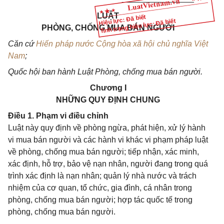
LUẬT
Hiệu lực: Đã biết
Tình trạng hiệu lực: Đã biết
PHÒNG, CHỐNG MUA BÁN NGƯỜI
Căn cứ
Hiến pháp nước Cộng hòa xã hội chủ nghĩa Việt
Nam
;
Quốc hội ban hành Luật Phòng, chống mua bán người.
Chương I
NHỮNG QUY ĐỊNH CHUNG
Điều 1. Phạm vi điều chỉnh
Luật này quy định về phòng ngừa, phát hiện, xử lý hành
vi mua bán người và các hành vi khác vi phạm pháp luật
về phòng, chống mua bán người; tiếp nhận, xác minh,
xác định, hỗ trợ, bảo vệ nạn nhân, người đang trong quá
trình xác định là nạn nhân; quản lý nhà nước và trách
nhiệm của cơ quan, tổ chức, gia đình, cá nhân trong
phòng, chống mua bán người; hợp tác quốc tế trong
phòng, chống mua bán người.