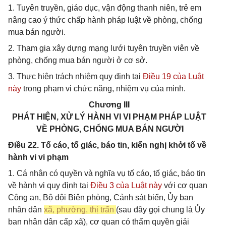
1. Tuyên truyền, giáo dục, vận động thanh niên, trẻ em
nâng cao ý thức chấp hành pháp luật về phòng, chống
mua bán người.
2. Tham gia xây dựng mạng lưới tuyên truyền viên về
phòng, chống mua bán người ở cơ sở.
3. Thực hiện trách nhiệm quy định tại
Điều 19 của Luật
này
trong phạm vi chức năng, nhiệm vụ của mình.
Chương III
PHÁT HIỆN, XỬ LÝ HÀNH VI VI PHẠM PHÁP LUẬT
VỀ PHÒNG, CHỐNG MUA BÁN NGƯỜI
Điều 22. Tố cáo, tố giác, báo tin, kiến nghị khởi tố về
hành vi vi phạm
1. Cá nhân có quyền và nghĩa vụ tố cáo, tố giác, báo tin
về hành vi quy định tại
Điều 3 của Luật này
với cơ quan
Công an, Bộ đội Biên phòng, Cảnh sát biển, Ủy ban
nhân dân
xã, phường, thị trấn
(sau đây gọi chung là Ủy
ban nhân dân cấp xã), cơ quan có thẩm quyền giải