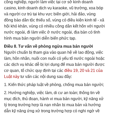
công nghiệp, người làm việc tại cơ sở kinh doanh
casino, kinh doanh dịch vụ karaoke, vũ trường, xoa bóp
và người cư trú tại khu vực biên giới, hải đảo, vùng
đồng bào dân tộc thiểu số, vùng có điều kiện kinh tế - xã
hội khó khăn, vùng có nhiều công dân kết hôn với người
nước ngoài, đi làm việc ở nước ngoài, địa bàn có tình
hình mua bán người diễn biến phức tạp.
Điều 8. Tư vấn về phòng ngừa mua bán người
Người chuẩn bị tham gia vào quan hệ về lao động, việc
làm, hôn nhân, nuôi con nuôi có yếu tố nước ngoài hoặc
các dịch vụ khác dễ bị lợi dụng để mua bán người được
cơ quan, tổ chức quy định tại các
điều 19,
20 và
21 của
Luật này
tư vấn các nội dung sau đây:
1. Kiến thức pháp luật về phòng, chống mua bán người;
2. Hướng nghiệp, việc làm, di cư an toàn; thông tin về
mục đích, thủ đoạn, hành vi mua bán người, kỹ năng xử
lý trong trường hợp là nạn nhân bị mua bán và hướng
dẫn kỹ năng ứng xử trong trường hợp có nghi ngờ về