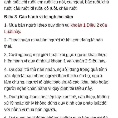
anh ruột, chị ruột, em ruột; cụ nội, cụ ngoại, bác ruột, chú
ruột, cậu ruột, dì ruột, cô ruột, cháu ruột.
Điều 3. Các hành vi bị nghiêm cấm
1. Mua bán người theo quy định tại
khoản 1 Điều 2 của
Luật này
.
2. Thỏa thuận mua bán người từ khi còn đang là bào
thai.
3. Cưỡng bức, môi giới hoặc xúi giục người khác thực
hiện hành vi quy định tại khoản 1 và khoản 2 Điều này.
4. Đe dọa, trả thù nạn nhân, người đang trong quá trình
xác định là nạn nhân, người thân thích của họ, người
làm chứng, người tố giác, báo tin, tố cáo, khai báo hoặc
người ngăn chặn hành vi quy định tại Điều này.
5. Dung túng, bao che, tiếp tay, cản trở, can thiệp, không
xử lý hoặc xử lý không đúng quy định của pháp luật đối
với hành vi mua bán người.
6. Lợi dụng hoạt động phòng, chống mua bán người để