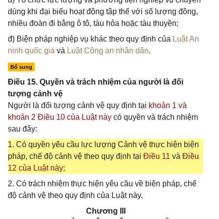
dùng khi đại biểu hoạt động tập thể với số lượng đông,
nhiều đoàn đi bằng ô tô, tàu hỏa hoặc tàu thuyền;
đ) Biện pháp nghiệp vụ khác theo quy định của
Luật An
ninh quốc gia
và
Luật Công an nhân dân
.
Bổ sung
Điều 15. Quyền và trách nhiệm của người là đối
tượng cảnh vệ
Người là đối tượng cảnh vệ quy định tại
khoản 1 và
khoản 2 Điều 10 của Luật này
có quyền và trách nhiệm
sau đây:
1. Có quyền yêu cầu lực lượng Cảnh vệ thực hiện biện
pháp, chế độ cảnh vệ theo quy định tại
Điều 11
và
Điều
12 của Luật này
;
2. Có trách nhiệm thực hiện yêu cầu về biện pháp, chế
độ cảnh vệ theo quy định của Luật này.
Chương III