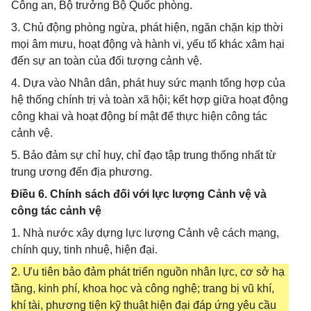
Công an, Bộ trưởng Bộ Quốc phòng.
3. Chủ động phòng ngừa, phát hiện, ngăn chặn kịp thời
mọi âm mưu, hoạt động và hành vi, yếu tố khác xâm hại
đến sự an toàn của đối tượng cảnh vệ.
4. Dựa vào Nhân dân, phát huy sức mạnh tổng hợp của
hệ thống chính trị và toàn xã hội; kết hợp giữa hoạt động
công khai và hoạt động bí mật để thực hiện công tác
cảnh vệ.
5. Bảo đảm sự chỉ huy, chỉ đạo tập trung thống nhất từ
trung ương đến địa phương.
Điều 6. Chính sách đối với lực lượng Cảnh vệ và
công tác cảnh vệ
1. Nhà nước xây dựng lực lượng Cảnh vệ cách mạng,
chính quy, tinh nhuệ, hiện đại.
2. Ưu tiên bảo đảm phát triển nguồn nhân lực, cơ sở hạ
tầng, kinh phí, khoa học và công nghệ; trang bị vũ khí,
khí tài, phương tiện kỹ thuật hiện đại đáp ứng yêu cầu