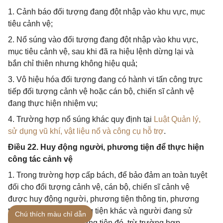
1. Cảnh báo đối tượng đang đột nhập vào khu vực, mục
tiêu cảnh vệ;
2. Nổ súng vào đối tượng đang đột nhập vào khu vực,
mục tiêu cảnh vệ, sau khi đã ra hiệu lệnh dừng lại và
bắn chỉ thiên nhưng không hiệu quả;
3. Vô hiệu hóa đối tượng đang có hành vi tấn công trực
tiếp đối tượng cảnh vệ hoặc cán bộ, chiến sĩ cảnh vệ
đang thực hiện nhiệm vụ;
4. Trường hợp nổ súng khác quy định tại
Luật Quản lý,
sử dụng vũ khí, vật liệu nổ và công cụ hỗ trợ
.
Điều 22. Huy động người, phương tiện để thực hiện
công tác cảnh vệ
1. Trong trường hợp cấp bách, để bảo đảm an toàn tuyệt
đối cho đối tượng cảnh vệ, cán bộ, chiến sĩ cảnh vệ
được huy động người, phương tiện thông tin, phương
tiện giao thông, phương tiện khác và người đang sử
Chú thích màu chỉ dẫn
dụng, điều khiển phương tiện đó, trừ trường hợp