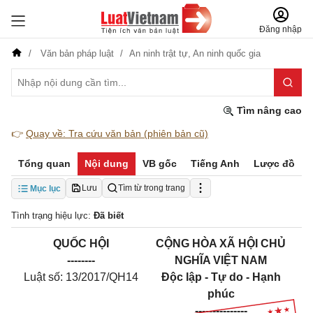
Đăng nhập
Văn bản pháp luật
An ninh trật tự,
An ninh quốc gia
Tìm nâng cao
👉
Quay về: Tra cứu văn bản (phiên bản cũ)
Tổng quan
Nội dung
VB gốc
Tiếng Anh
Lược đồ
Lưu
Tìm từ trong trang
Mục lục
Tình trạng hiệu lực:
Đã biết
QUỐC HỘI
CỘNG HÒA XÃ HỘI CHỦ
--------
NGHĨA VIỆT NAM
Luật số: 13/2017/QH14
Độc lập - Tự do - Hạnh
phúc
---------------