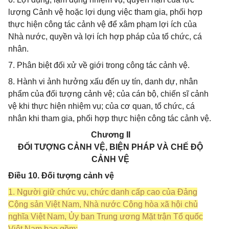
lượng Cảnh vệ hoặc lợi dụng việc tham gia, phối hợp
thực hiện công tác cảnh vệ để xâm phạm lợi ích của
Nhà nước, quyền và lợi ích hợp pháp của tổ chức, cá
nhân.
7. Phân biệt đối xử về giới trong công tác cảnh vệ.
8. Hành vi ảnh hưởng xấu đến uy tín, danh dự, nhân
phẩm của đối tượng cảnh vệ; của cán bộ, chiến sĩ cảnh
vệ khi thực hiện nhiệm vụ; của cơ quan, tổ chức, cá
nhân khi tham gia, phối hợp thực hiện công tác cảnh vệ.
Chương II
ĐỐI TƯỢNG CẢNH VỆ, BIỆN PHÁP VÀ CHẾ ĐỘ
CẢNH VỆ
Điều 10. Đối tượng cảnh vệ
1. Người giữ chức vụ, chức danh cấp cao của Đảng
Cộng sản Việt Nam, Nhà nước Cộng hòa xã hội chủ
nghĩa Việt Nam, Ủy ban Trung ương Mặt trận Tổ quốc
Việt Nam bao gồm: