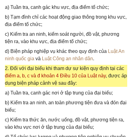
a) Tuần tra, canh gác khu vực, địa điểm tổ chức;
b) Tạm đình chỉ các hoạt động giao thông trong khu vực,
địa điểm tổ chức;
c) Kiểm tra an ninh, kiểm soát người, đồ vật, phương
tiện ra, vào khu vực, địa điểm tổ chức;
d) Biện pháp nghiệp vụ khác theo quy định của
Luật An
ninh quốc gia
và
Luật Công an nhân dân
.
2. Đối với đại biểu khi tham dự sự kiện quy định tại các
điểm a, b, c và đ khoản 4 Điều 10 của Luật này
, được áp
dụng biện pháp cảnh vệ sau đây:
a) Tuần tra, canh gác nơi ở tập trung của đại biểu;
b) Kiểm tra an ninh, an toàn phương tiện đưa và đón đại
biểu;
c) Kiểm tra thức ăn, nước uống, đồ vật, phương tiện ra,
vào khu vực nơi ở tập trung của đại biểu;
d) Tổ chức lực lượng và phương tiện nghiệp vụ chuyên