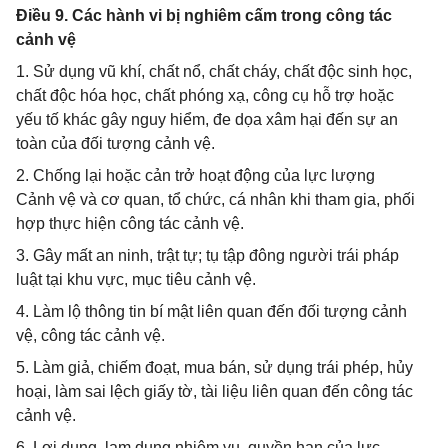
Điều 9. Các hành vi bị nghiêm cấm trong công tác
cảnh vệ
1. Sử dụng vũ khí, chất nổ, chất cháy, chất độc sinh học,
chất độc hóa học, chất phóng xạ, công cụ hỗ trợ hoặc
yếu tố khác gây nguy hiểm, đe dọa xâm hại đến sự an
toàn của đối tượng cảnh vệ.
2. Chống lại hoặc cản trở hoạt động của lực lượng
Cảnh vệ và cơ quan, tổ chức, cá nhân khi tham gia, phối
hợp thực hiện công tác cảnh vệ.
3. Gây mất an ninh, trật tự; tụ tập đông người trái pháp
luật tại khu vực, mục tiêu cảnh vệ.
4. Làm lộ thông tin bí mật liên quan đến đối tượng cảnh
vệ, công tác cảnh vệ.
5. Làm giả, chiếm đoạt, mua bán, sử dụng trái phép, hủy
hoại, làm sai lệch giấy tờ, tài liệu liên quan đến công tác
cảnh vệ.
6. Lợi dụng, lạm dụng nhiệm vụ, quyền hạn của lực