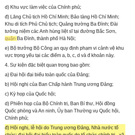
d) Khu vực làm việc của Chính phủ;
đ) Lăng Chủ tịch Hồ Chí Minh; Bảo tàng Hồ Chí Minh;
Khu di tích Phủ Chủ tịch; Quảng trường Ba Đình; Đài
tưởng niệm các Anh hùng liệt sĩ tại đường Bắc Sơn,
quận
Ba Đình, thành phố Hà Nội;
e) Bộ trưởng Bộ Công an quy định phạm vi cảnh vệ khu
vực trọng yếu tại các điểm a, b, c, d và đ khoản này.
4. Sự kiện đặc biệt quan trọng bao gồm:
a) Đại hội đại biểu toàn quốc của Đảng;
b) Hội nghị của Ban Chấp hành Trung ương Đảng;
c) Kỳ họp của Quốc hội;
d) Phiên họp của Bộ Chính trị, Ban Bí thư, Hội đồng
Quốc phòng và An ninh, Ủy ban Thường vụ Quốc hội,
Chính phủ;
đ) Hội nghị, lễ hội do Trung ương Đảng, Nhà nước tổ
chức; đại hội đại biểu toàn quốc do tổ chức chính trị - xã