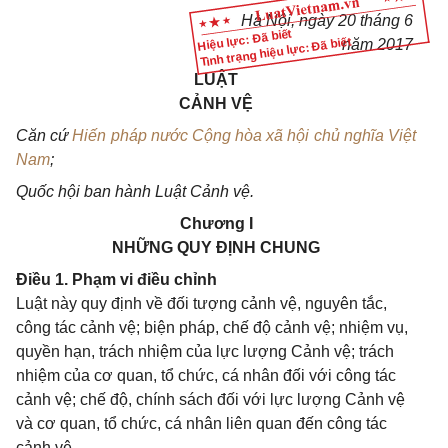
Hà Nội,
ngày
20
thán
g 6
Hiệu lực: Đã biết
Tình trạng hiệu lực: Đã biết
năm 2017
LUẬT
CẢNH VỆ
Căn cứ
Hiến pháp nước Cộng hòa xã hội chủ nghĩa Việt
Nam
;
Quốc hội ban hành Luật Cảnh vệ.
Chương I
NHỮNG QUY ĐỊNH CHUNG
Điều 1. Phạm vi điều chỉnh
Luật này quy định về đối tượng cảnh vệ, nguyên tắc,
công tác cảnh vệ; biện pháp, chế độ cảnh vệ; nhiệm vụ,
quyền hạn, trách nhiệm của lực lượng Cảnh vệ; trách
nhiệm của cơ quan, tổ chức, cá nhân đối với công tác
cảnh vệ; chế độ, chính sách đối với lực lượng Cảnh vệ
và cơ quan, tổ chức, cá nhân liên quan đến công tác
cảnh vệ.