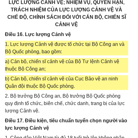
LỰC LƯỢNG CẢNH VỆ; NHIỆM VỤ, QUYỀN HẠN,
TRÁCH NHIỆM CỦA LỰC LƯỢNG CẢNH VỆ VÀ
CHẾ ĐỘ, CHÍNH SÁCH ĐỐI VỚI CÁN BỘ, CHIẾN SĨ
CẢNH VỆ
Điều 16. Lực lượng Cảnh vệ
1. Lực lượng Cảnh vệ được tổ chức tại Bộ Công an và
Bộ Quốc phòng, bao gồm:
a) Cán bộ, chiến sĩ cảnh vệ của Bộ Tư lệnh Cảnh vệ
thuộc Bộ Công an;
b) Cán bộ, chiến sĩ cảnh vệ của Cục Bảo vệ an ninh
Quân đội thuộc Bộ Quốc phòng.
2. Bộ trưởng Bộ Công an, Bộ trưởng Bộ Quốc phòng
quy định tổ chức, biên chế, chức danh, trang bị của lực
lượng Cảnh vệ.
Điều 17. Điều kiện, tiêu chuẩn tuyển chọn người vào
lực lượng Cảnh vệ
1. Công dân Việt Nam từ đủ 18 tuổi trở lên không phân