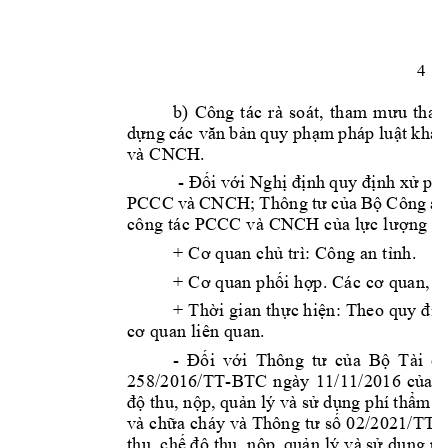
4
b) 
Công 
tác 
rà 
soát, 
tham 
m
ư
u 
tham
d
ự
ng 
các v
ă
n 
b
ả
n 
quy ph
ạ
m 
pháp 
lu
ậ
t 
khác
và CNCH.
 - 
Đố
i 
v
ớ
i Ngh
ị
đị
nh 
quy 
đị
nh x
ử
ph
PCCC 
và 
CNCH; 
Thông 
t
ư
c
ủ
a 
B
ộ
Công 
an
công tác PCCC và CNCH c
ủ
a l
ự
c l
ượ
ng C
+ C
ơ
 quan ch
ủ
 trì: Công an t
ỉ
nh. 
+ C
ơ
 quan ph
ố
i h
ợ
p. Các c
ơ
 quan, 
đ
+ Th
ờ
i gian th
ự
c 
hi
ệ
n: Theo quy 
đị
n
c
ơ
 quan liên quan.
- 
Đố
i 
v
ớ
i 
Thông 
t
ư
c
ủ
a 
B
ộ
Tài 
ch
258/2016/TT-BTC 
ngày 
11/11/2016 
c
ủ
a 
độ
thu, n
ộ
p, 
qu
ả
n lý 
và s
ử
d
ụ
ng phí 
th
ẩ
m 
đ
và ch
ữ
a cháy và 
Thông t
ư
 s
ố
 02/2021/TT-
thu, ch
ế
độ
 thu, n
ộ
p, 
qu
ả
n lý và 
s
ử
 d
ụ
ng ph