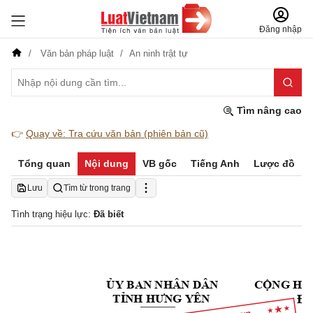
Đăng nhập
Văn bản pháp luật
An ninh trật tự
Tìm nâng cao
👉
Quay về: Tra cứu văn bản (phiên bản cũ)
Tổng quan
Nội dung
VB gốc
Tiếng Anh
Lược đồ
Lưu
Tìm từ trong trang
Tình trạng hiệu lực:
Đã biết
ỦY
 BAN NHÂN DÂN
CỘNG
 HÒ
Độ
TỈNH
HƯNG
 YÊN