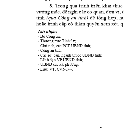
3
. 
Trong 
quá 
trình 
tri
ể
n 
khai 
th
ự
c 
h
v
ướ
ng 
m
ắ
c, 
đề
ngh
ị
các 
c
ơ
quan, 
đơ
n 
v
ị
, 
đị
a
t
ỉ
nh 
(qua 
Công 
an 
t
ỉ
nh)
để
t
ổ
ng 
h
ợ
p, 
h
ướ
ho
ặ
c trình c
ấ
p có th
ẩ
m quy
ề
n xem xét, qu
Nơi
nhận:
- 
Bộ
 Công an;
- 
Thường
trực
Tỉnh
ủy;
- 
Chủ
tịch,
 các PCT UBND 
tỉnh;
- Công an 
tỉnh;
- Các 
sở,
 ban, ngành 
thuộc
 UBND 
tỉnh;
- Lãnh 
đạo
 VP UBND 
tỉnh;
- UBND các xã, 
phường
;
- 
Lưu:
 VT, CVNC
.
Tường