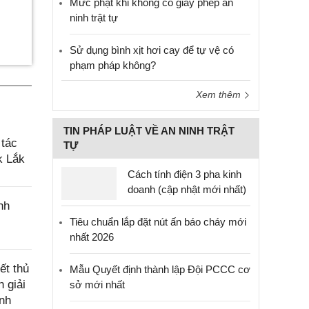
Mức phạt khi không có giấy phép an
ninh trật tự
Sử dụng bình xịt hơi cay để tự vệ có
phạm pháp không?
Xem thêm
TIN PHÁP LUẬT VỀ AN NINH TRẬT
 tác
TỰ
k Lắk
Cách tính điện 3 pha kinh
doanh (cập nhật mới nhất)
nh
Tiêu chuẩn lắp đặt nút ấn báo cháy mới
nhất 2026
ết thủ
Mẫu Quyết định thành lập Đội PCCC cơ
 giải
sở mới nhất
ính