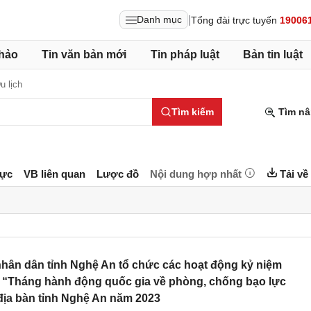
|
Danh mục
Tổng đài trực tuyến
19006
hảo
Tin văn bản mới
Tin pháp luật
Bản tin luật
u lịch
Tìm kiếm
Tìm nâ
lực
VB liên quan
Lược đồ
Nội dung hợp nhất
Tải về
ân dân tỉnh Nghệ An tổ chức các hoạt động kỷ niệm
 “Tháng hành động quốc gia về phòng, chống bạo lực
 địa bàn tỉnh Nghệ An năm 2023