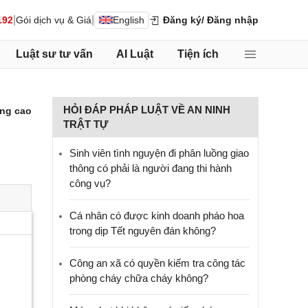
|
|
192
Gói dịch vụ & Giá
English
Đăng ký
/ Đăng nhập
Luật sư tư vấn
AI Luật
Tiện ích
HỎI ĐÁP PHÁP LUẬT VỀ AN NINH
ng cao
TRẬT TỰ
Sinh viên tình nguyện đi phân luồng giao
thông có phải là người đang thi hành
công vụ?
Cá nhân có được kinh doanh pháo hoa
trong dịp Tết nguyên đán không?
Công an xã có quyền kiểm tra công tác
phòng cháy chữa cháy không?