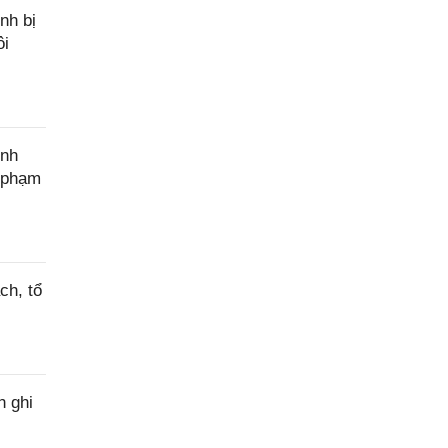
nh bị
ôi
ính
c phạm
ch, tổ
h ghi