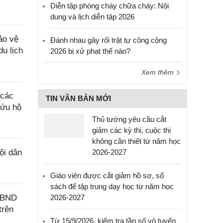
Diễn tập phòng cháy chữa cháy: Nội
dung và lịch diễn tập 2026
ảo vệ
Đánh nhau gây rối trật tự công cộng
du lịch
2026 bị xử phạt thế nào?
Xem thêm
 các
TIN VĂN BẢN MỚI
cứu hộ
Thủ tướng yêu cầu cắt
giảm các kỳ thi, cuộc thi
không cần thiết từ năm học
ội dân
2026-2027
Giáo viên được cắt giảm hồ sơ, sổ
sách để tập trung dạy học từ năm học
-UBND
2026-2027
trên
Từ 15/9/2026, kiểm tra tần số vô tuyến