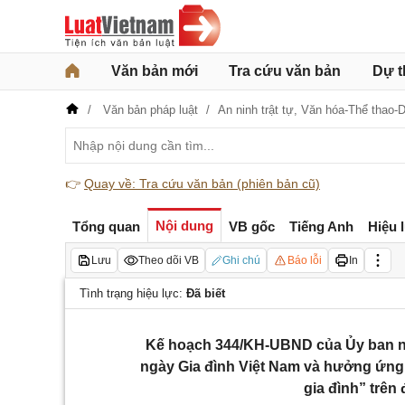
Văn bản mới
Tra cứu văn bản
Dự t
Văn bản pháp luật
An ninh trật tự,
Văn hóa-Thể thao-D
👉
Quay về: Tra cứu văn bản (phiên bản cũ)
Nội dung
Tổng quan
VB gốc
Tiếng Anh
Hiệu 
Lưu
Theo dõi VB
Ghi chú
Báo lỗi
In
Tình trạng hiệu lực:
Đã biết
Kế hoạch 344/KH-UBND của Ủy ban nh
ngày Gia đình Việt Nam và hưởng ứng
gia đình” trên