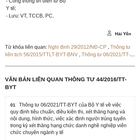
- Cổng thông tin điện tử Bộ
Y tế;
- Lưu: VT, TCCB, PC.
Hải Yến
Từ khóa liên quan:
Nghị định 29/2012/NĐ-CP
,
Thông tư
liên tịch 56/2015/TTLT-BYT-BNV
,
Thông tư 06/2021/TT-
BYT
,
Quyết định 146/QĐ-BYT
,
Quyết định 456/QĐ-BYT
VĂN BẢN LIÊN QUAN THÔNG TƯ 44/2016/TT-
BYT
Thông tư 06/2021/TT-BYT của Bộ Y tế về việc
01
quy định tiêu chuẩn, điều kiện thi, xét thăng hạng và
nội dung, hình thức, việc xác định người trúng tuyển
trong kỳ xét thăng hạng chức danh nghề nghiệp viên
chức chuyên ngành y tế