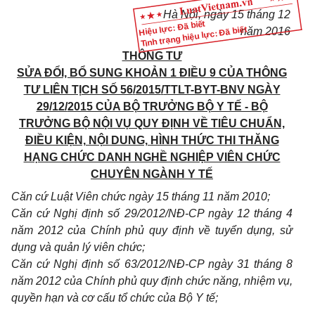
Hà Nội, ngày 15 tháng 12
Hiệu lực: Đã biết
Tình trạng hiệu lực: Đã biết
năm 2016
THÔNG TƯ
SỬA ĐỔI, BỔ SUNG KHOẢN 1 ĐIỀU 9 CỦA THÔNG
TƯ LIÊN TỊCH SỐ 56
/
2015
/
TTLT-BYT-BNV NGÀY
29
/12/
2015 CỦA BỘ TRƯỞNG BỘ Y TẾ - BỘ
TRƯỞNG BỘ NỘI VỤ QUY ĐỊNH VỀ TIÊU CHUẨN,
ĐIỀU KIỆN, NỘI DUNG, HÌNH THỨC THI THĂNG
HẠNG CHỨC DANH NGHỀ NGHIỆP VIÊN CHỨC
CHUYÊN NGÀNH Y TẾ
Căn cứ Luật Viên chức ngày 15 tháng 11 năm 2010;
Căn cứ Nghị định số 29
/2012/
NĐ-CP ngày 12 tháng 4
năm 2012 của Chính phủ quy định về tuyển dụng, sử
dụng và quản lý viên chức;
Căn cứ Nghị định số
63/2012/
NĐ-CP ngày 31 tháng 8
năm 2012 của Chính phủ quy định chức năng, nhiệm vụ,
quyền hạn và cơ cấu tổ chức của Bộ Y tế;