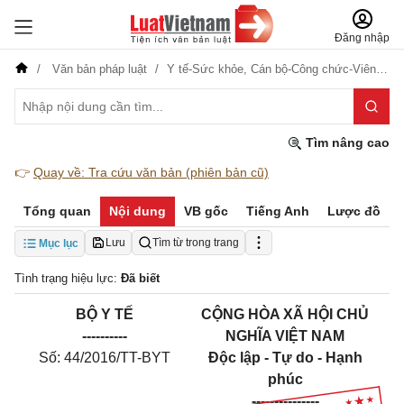
Đăng nhập
Văn bản pháp luật
Y tế-Sức khỏe,
Cán bộ-Công chức-Viên chức
Tìm nâng cao
👉
Quay về: Tra cứu văn bản (phiên bản cũ)
Tổng quan
Nội dung
VB gốc
Tiếng Anh
Lược đồ
Lưu
Tìm từ trong trang
Mục lục
Tình trạng hiệu lực:
Đã biết
BỘ Y TẾ
CỘNG HÒA XÃ HỘI CHỦ
----------
NGHĨA VIỆT NAM
Số: 44
/
2016
/TT
-BYT
Độc lập - Tự do - Hạnh
phúc
---------------