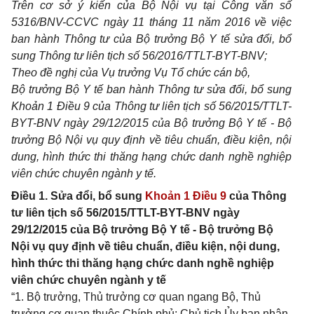
Trên cơ sở ý kiến của Bộ Nội vụ tại Công văn số
5316/
BNV-CCVC ngày 11 tháng 11 năm 2016 về việc
ban hành Thông tư của Bộ trưởng Bộ Y tế sửa đổi, bổ
sung Thông tư liên tịch số 56
/2016/
TTLT-BYT-BNV;
Theo đề nghị của Vụ trưởng Vụ Tổ chức cán bộ,
Bộ trưởng Bộ Y tế ban hành Thông tư sửa đổi, bổ sung
Khoản 1 Điều 9 của Thông tư liên tịch số 56/2015/TTLT-
BYT-BNV
ngày
29/12/2015
của Bộ trưởng Bộ Y tế - Bộ
trưởng Bộ Nội vụ quy định về tiêu chuẩn
, điều
kiện, nội
dung, hình thức thi thăng hạng chức danh nghề nghiệp
viên chức chuyên ngành y tế.
Điều 1. Sửa đổi, bổ sung
Khoản 1 Điều 9
của Thông
tư liên tịch số 56/2015/TTLT-BYT-BNV ngày
29/12/2015 của Bộ trưởng Bộ Y tế - Bộ trưởng Bộ
Nội vụ quy định về tiêu chuẩn, điều kiện, nội dung,
hình thức thi thăng hạng chức danh nghề nghiệp
viên chức chuyên ngành y tế
“1. Bộ trưởng, Thủ trưởng cơ quan ngang Bộ, Thủ
trưởng cơ quan thuộc Chính phủ; Chủ tịch Ủy ban nhân