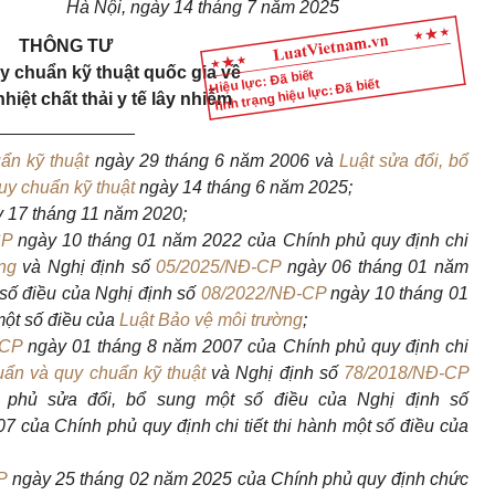
Hà Nội, ngày 14 tháng 7 năm 2025
THÔNG TƯ
 chuẩn kỹ thuật quốc gia về
Hiệu lực: Đã biết
Tình trạng hiệu lực: Đã biết
iệt chất thải y tế lây nhiễm
______________
ẩn kỹ thuật
ngày 29 tháng 6 năm 2006 và
Luật sửa đổi, bổ
uy chuẩn kỹ thuật
ngày 14 tháng 6 năm 2025;
 17 tháng 11 năm 2020;
CP
ngày 10 tháng 01 năm 2022 của Chính phủ quy định chi
ng
và Nghị định số
05/2025/NĐ-CP
ngày 06 tháng 01 năm
số điều của Nghị định số
08/2022/NĐ-CP
ngày 10 tháng 01
một số điều của
Luật Bảo vệ môi trường
;
-CP
ngày 01 tháng 8 năm 2007 của Chính phủ quy định chi
uẩn và quy chuẩn kỹ thuật
và Nghị định số
78/2018/NĐ-CP
phủ sửa đổi, bổ sung một số điều của Nghị định số
 của Chính phủ quy định chi tiết thi hành một số điều của
P
ngày 25 tháng 02 năm 2025 của Chính phủ quy định chức