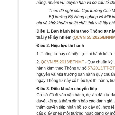
năng, nhiệm vụ, quyền hạn và cơ cấu tổ c
Theo đề nghị của Cục trưởng Cục M
Bộ trưởng Bộ Nông nghiệp và Môi t
gia về khử khuẩn nhiệt chất thải y tế lây nh
Điều 1. Ban hành kèm theo Thông tư này
thải y tế lây nhiễm (
QCVN 55:2025/BNN
Điều 2. Hiệu lực thi hành
1. Thông tư này có hiệu lực thi hành kể từ
2.
QCVN 55:2013/BTNMT
- Quy chuẩn kỹ th
hành kèm theo Thông tư số
57/2013/TT-B
nguyên và Môi trường ban hành quy chuẩn k
ngày Thông tư này có hiệu lực thi hành, tr
Điều 3. Điều khoản chuyển tiếp
Cơ sở đã đi vào vận hành, dự án đầu tư đa
duyệt kết quả thẩm định báo cáo đánh giá
thẩm quyền tiếp nhận hồ sơ đầy đủ, hợp lệ
cấp giấy phép môi trường hoặc đăng ký môi