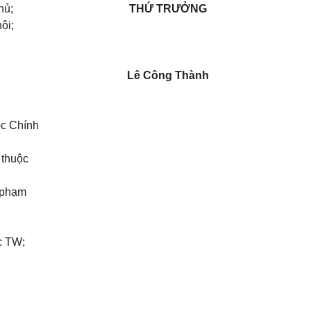
hủ;
THỨ TRƯỞNG
ội;
Lê Công Thành
ộc Chính
 thuộc
i phạm
c TW;