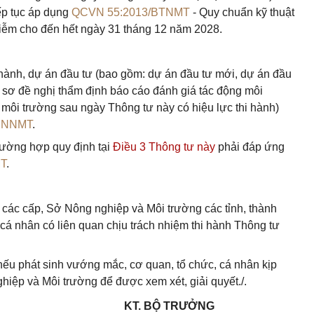
iếp tục áp dụng
QCVN 55:2013/BTNMT
- Quy chuẩn kỹ thuật
 nhiễm cho đến hết ngày 31 tháng 12 năm 2028.
i hành, dự án đầu tư (bao gồm: dự án đầu tư mới, dự án đầu
 sơ đề nghị thẩm định báo cáo đánh giá tác động môi
 môi trường sau ngày Thông tư này có hiệu lực thi hành)
BNNMT
.
rường hợp quy định tại
Điều 3 Thông tư này
phải đáp ứng
T
.
các cấp, Sở Nông nghiệp và Môi trường các tỉnh, thành
cá nhân có liên quan chịu trách nhiệm thi hành Thông tư
 nếu phát sinh vướng mắc, cơ quan, tổ chức, cá nhân kịp
iệp và Môi trường để được xem xét, giải quyết./.
KT. BỘ TRƯỞNG