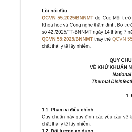
Lời nói đầu
QCVN 55:2025/BNNMT
do Cục Môi trườ
Khoa học và Công nghệ thẩm định, Bộ trư
số 42 /2025/TT-BNNMT ngày 14 tháng 7
nă
QCVN 55:2025/BNNMT
thay thế
QCVN 55
chất thải y tế lây nhiễm.
QUY CHU
VỀ KHỬ KHUẨN NH
National
Thermal Disinfect
1.
1.1.
Phạm vi điều chỉnh
Quy chuẩn này quy định các yêu cầu về kỹ
chất thải y tế lây nhiễm.
1.2.
Đối tượng áp dụng