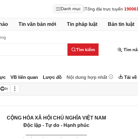
|
Danh mục
Tổng đài trực tuyến
19006
hảo
Tin văn bản mới
Tin pháp luật
Bản tin luật
ờng
Tìm kiếm
Tìm nâ
lực
VB liên quan
Lược đồ
Nội dung hợp nhất
Tải về
In
CỘNG HÒA XÃ HỘI CHỦ NGHĨA VIỆT NAM
Độc lập - Tự do - Hạnh phúc
______________________