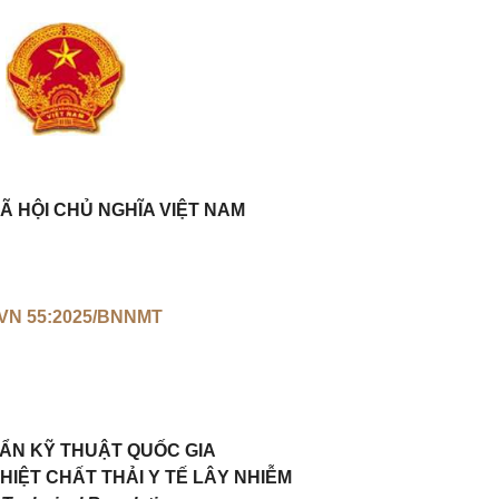
Ã HỘI CHỦ NGHĨA VIỆT NAM
VN 55:2025/BNNMT
ẨN KỸ THUẬT QUỐC GIA
IỆT CHẤT THẢI Y TẾ LÂY NHIỄM