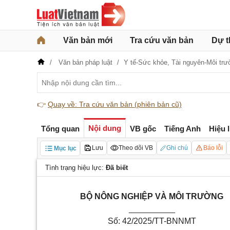
Văn bản mới
Tra cứu văn bản
Dự t
Văn bản pháp luật
Y tế-Sức khỏe,
Tài nguyên-Môi trư
👉
Quay về: Tra cứu văn bản (phiên bản cũ)
Nội dung
Tổng quan
VB gốc
Tiếng Anh
Hiệu 
Lưu
Theo dõi VB
Ghi chú
Báo lỗi
Mục lục
Tình trạng hiệu lực:
Đã biết
BỘ NÔNG NGHIỆP VÀ MÔI TRƯỜNG
__________
Số: 42/2025/TT-BNNMT