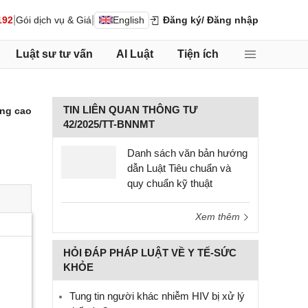
|
|
192
Gói dịch vụ & Giá
English
Đăng ký
/ Đăng nhập
Luật sư tư vấn
AI Luật
Tiện ích
TIN LIÊN QUAN THÔNG TƯ
ng cao
42/2025/TT-BNNMT
Danh sách văn bản hướng
dẫn Luật Tiêu chuẩn và
quy chuẩn kỹ thuật
Xem thêm
HỎI ĐÁP PHÁP LUẬT VỀ Y TẾ-SỨC
KHỎE
Tung tin người khác nhiễm HIV bị xử lý