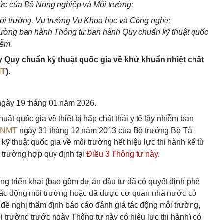
hức của Bộ Nông nghiệp và Môi trường;
ôi trường, Vụ trưởng Vụ Khoa học và Công nghệ;
rường ban hành Thông tư ban hành Quy chuẩn kỹ thuật quốc
iễm.
 Quy chuẩn kỹ thuật quốc gia về khử khuẩn nhiệt chất
MT
).
 ngày 19 tháng 01 năm 2026.
uật quốc gia về thiết bị hấp chất thải y tế lây nhiễm ban
TNMT
ngày 31 tháng 12 năm 2013 của Bộ trưởng Bộ Tài
ỹ thuật quốc gia về môi trường hết hiệu lực thi hành kể từ
ừ trường hợp quy định tại
Điều 3 Thông tư này
.
ng triển khai (bao gồm dự án đầu tư đã có quyết định phê
 tác động môi trường hoặc đã được cơ quan nhà nước có
 đề nghị thẩm định báo cáo đánh giá tác động môi trường,
 trường trước ngày Thông tư này có hiệu lực thi hành) có