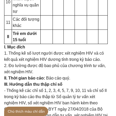
10
nghĩa vụ quân
sự
Các đối tượng
11
khác
Trẻ em dưới
II
15 tuổi
I. Mục đích
1. Thống kê số lượt người được xét nghiệm HIV và có
kết quả xét nghiệm HIV dương tính trong kỳ báo cáo.
2. Đo lường được độ bao phủ của chương trình tư vấn,
xét nghiệm HIV.
II. Thời gian báo cáo:
Báo cáo quý.
III. Hướng dẫn thu thập chỉ số
- Thống kê các chỉ số 1, 2, 3, 4, 5, 7, 9, 10, 11 và chỉ số II
trong kỳ báo cáo thu thập từ Sổ quản lý tư vấn xét
nghiệm HIV, sổ xét nghiệm HIV ban hành kèm theo
Quyết định số 2673/QĐ-BYT ngày 27/04/2018 của Bộ
Chú thích màu chỉ dẫn
trưởng Bộ Y tế về Hướng dẫn tư vấn, xét nghiệm HIV tại