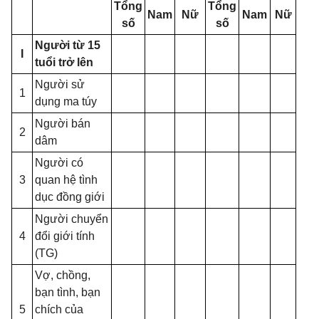
Tổng
Tổng
Nam
Nữ
Nam
Nữ
số
số
Người từ 15
I
tuổi trở lên
Người sử
1
dụng ma túy
Người bán
2
dâm
Người có
3
quan hệ tình
dục đồng giới
Người chuyển
4
đổi giới tính
(TG)
Vợ, chồng,
bạn tình, bạn
5
chích của