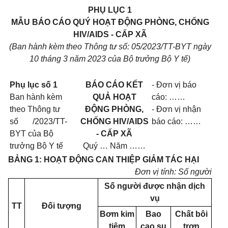
PHỤ LỤC 1
MẪU BÁO CÁO QUÝ HOẠT ĐỘNG PHÒNG, CHỐNG
HIV/AIDS - CẤP XÃ
(Ban hành kèm theo Thông tư số: 05/2023/TT-BYT ngày
10 tháng 3 năm 2023 của Bộ trưởng Bộ Y tế)
Phụ lục số 1
BÁO CÁO KẾT
- Đơn vị báo
Ban hành kèm
QUẢ HOẠT
cáo: ……
theo Thông tư
ĐỘNG PHÒNG,
- Đơn vị nhận
số /2023/TT-
CHỐNG HIV/AIDS
báo cáo: ……
BYT của Bộ
- CẤP XÃ
trưởng Bộ Y tế
Quý … Năm ……
BẢNG 1: HOẠT ĐỘNG CAN THIỆP GIẢM TÁC HẠI
Đơn vị tính: Số người
Số người được nhận dịch
vụ
TT
Đối tượng
Bơm kim
Bao
Chất bôi
tiêm
cao su
trơn