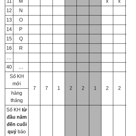
11
M
x
x
12
N
13
O
14
P
15
Q
16
R
…
40
…
Số KH
mới
7
7
1
2
2
1
2
2
0
hàng
tháng
Số KH
từ
đầu năm
đến cuối
quý
báo