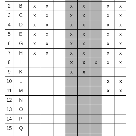
2
B
x
x
x
x
x
x
3
C
x
x
x
x
x
x
4
D
x
x
x
x
x
x
5
E
x
x
x
x
x
x
6
G
x
x
x
x
x
x
7
H
x
x
x
x
x
x
8
I
x
x
x
x
x
9
K
x
x
10
L
x
x
11
M
x
x
12
N
13
O
14
P
15
Q