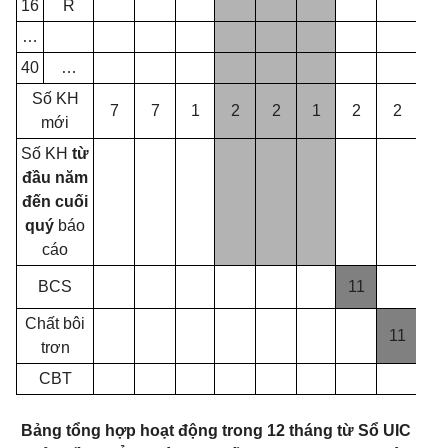
16
R
…
40
…
Số KH
7
7
1
2
2
1
2
2
0
mới
Số KH
từ
đầu năm
đến cuối
quý
báo
cáo
BCS
11
Chất bôi
11
trơn
CBT
2
Bảng tổng hợp hoạt động trong 12 tháng từ Sổ UIC