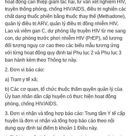
hoạt động can thiệp giảm tác hại, tư vấn xét nghiệm HIV,
truyền thông phòng, chống HIV/AIDS, điều trị nghiện các
chất dạng thuốc phiện bằng thuốc thay thế (Methadone),
quản lý điều trị ARV, quản lý điều trị đồng nhiễm HIV,
Lao và viêm gan C, dự phòng lây truyền HIV từ mẹ sang
con, dự phòng trước phơi nhiễm HIV (PrEP), số lượng
đối tượng nguy cơ cao theo các biểu mẫu tương ứng
với từng hoạt động quy định tại Phụ lục 2 và Phụ lục 3
ban hành kèm theo Thông tư này.
2. Đơn vị báo cáo:
a) Trạm y tế xã;
b) Các cơ quan, tổ chức thuộc thẩm quyền quản lý của
Ủy ban nhân dân cấp huyện có thực hiện hoạt động
phòng, chống HIV/AIDS.
3. Đơn vị nhận và tổng hợp báo cáo: Trung tâm Y tế cấp
huyện là đơn vị nhận và tổng hợp báo cáo theo nội
dung quy định tại điểm b khoản 1 Điều này.