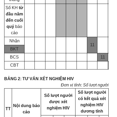
Số KH
từ
đầu năm
đến cuối
quý
báo
cáo
Nhận
11
BKT
BCS
11
CBT
2
BẢNG 2: TƯ VẤN XÉT NGHIỆM HIV
Đơn vị tính: Số lượt người
Số lượt người
Số lượt người
có kết quả xét
được xét
nghiệm HIV
Nội dung báo
nghiệm HIV
TT
dương tính
cáo