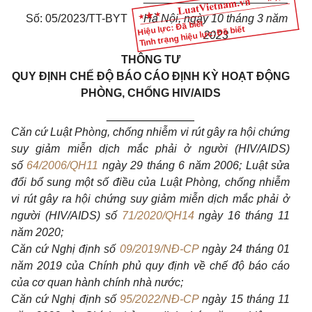
Số: 05/2023/TT-BYT
Hà Nội, ngày 10 tháng 3 năm
Hiệu lực: Đã biết
Tình trạng hiệu lực: Đã biết
2023
THÔNG TƯ
QUY ĐỊNH CHẾ ĐỘ BÁO CÁO ĐỊNH KỲ HOẠT ĐỘNG
PHÒNG, CHỐNG HIV/AIDS
______________
Căn
cứ Luật Phòng, chống nhiễm vi rút gây ra hội chứng
suy giảm miễn dịch mắc phải ở người (HIV/AIDS)
số
64/2006/QH11
ngày 29 tháng 6 năm 2006; Luật sửa
đổi bổ sung một số điều của Luật Phòng, chống nhiễm
vi rút gây ra hội chứng suy giảm miễn dịch mắc phải ở
người (HIV/AIDS) số
71/2020/QH14
ngày
16 tháng 11
năm 2020;
Căn cứ Nghị định số
09/2019/NĐ-CP
ngày 24 tháng 01
năm 2019 của Chính phủ quy định về chế độ báo cáo
của cơ quan hành chính nhà nước;
Căn cứ Nghị định số
95/2022/NĐ-CP
ngày 15 tháng 11