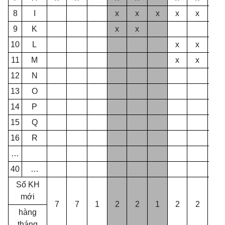
8
I
x
x
x
x
x
9
K
x
x
10
L
x
x
11
M
x
x
12
N
13
O
14
P
15
Q
16
R
…
40
…
Số KH
mới
7
7
1
2
2
1
2
2
0
hàng
tháng