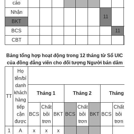
cáo
Nhận
11
BKT
BCS
11
CBT
2
Bảng tổng hợp hoạt động trong 12 tháng từ Sổ UIC
của đồng đẳng viên cho đối tượng Người bán dâm
Họ
tên/bí
danh
khách
Tháng 1
Tháng 2
Tháng 3
TT
hàng
tiếp
Chất
Chất
Chất
cận
BCS
bôi
BKT
BCS
bôi
BKT
BCS
bôi
BK
được
trơn
trơn
trơn
1
A
x
x
x