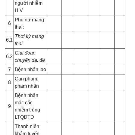
người nhiễm
HIV
Phụ nữ mang
6
thai:
Thời kỳ mang
6.1
thai
Giai đoạn
6.2
chuyển dạ, đẻ
7
Bệnh nhân lao
Can phạm,
8
phạm nhân
Bệnh nhân
mắc các
9
nhiễm trùng
LTQĐTD
Thanh niên
khám tuyển