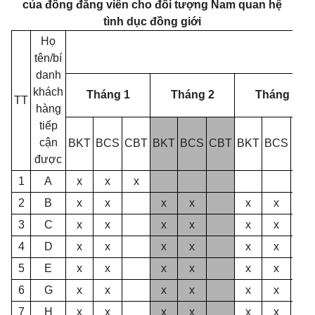
của đồng đẳng viên cho đối tượng Nam quan hệ
tình dục đồng giới
Họ
tên/bí
danh
khách
Tháng 1
Tháng 2
Tháng 3
TT
hàng
tiếp
cận
BKT
BCS
CBT
BKT
BCS
CBT
BKT
BCS
CB
được
1
A
x
x
x
2
B
x
x
x
x
x
x
3
C
x
x
x
x
x
x
4
D
x
x
x
x
x
x
5
E
x
x
x
x
x
x
6
G
x
x
x
x
x
x
7
H
x
x
x
x
x
x