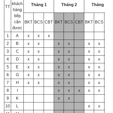
khách
Tháng 1
Tháng 2
Tháng 3
TT
hàng
tiếp
cận
BKT
BCS
CBT
BKT
BCS
CBT
BKT
BCS
CB
được
1
A
x
x
x
2
B
x
x
x
x
x
x
3
C
x
x
x
x
x
x
4
D
x
x
x
x
x
x
5
E
x
x
x
x
x
x
6
G
x
x
x
x
x
x
7
H
x
x
x
x
x
x
8
I
x
x
x
x
x
9
K
x
x
10
L
x
x