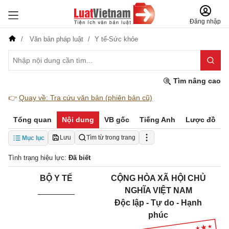
Đăng nhập
Văn bản pháp luật
Y tế-Sức khỏe
Tìm nâng cao
👉
Quay về: Tra cứu văn bản (phiên bản cũ)
Tổng quan
Nội dung
VB gốc
Tiếng Anh
Lược đồ
Lưu
Tìm từ trong trang
Mục lục
Tình trạng hiệu lực:
Đã biết
BỘ Y TẾ
CỘNG HÒA XÃ HỘI CHỦ
________
NGHĨA VIỆT NAM
Độc lập - Tự do - Hạnh
phúc
_______________________