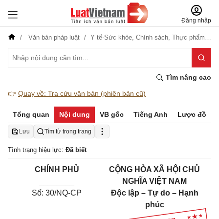
Đăng nhập
Văn bản pháp luật
Y tế-Sức khỏe,
Chính sách,
Thực phẩm-Dược phẩm
Tìm nâng cao
👉
Quay về: Tra cứu văn bản (phiên bản cũ)
Tổng quan
Nội dung
VB gốc
Tiếng Anh
Lược đồ
Lưu
Tìm từ trong trang
Tình trạng hiệu lực:
Đã biết
CHÍNH PHỦ
CỘNG HÒA XÃ HỘI CHỦ
_
_
_
_
_
_
_
_
NGHĨA VIỆT NAM
Số:
30
/NQ-CP
Độc lập – Tự do – Hạnh
phúc
____________________