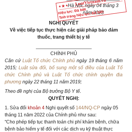
Hà Nội, ngày 04 th
á
ng 3
Hiệu lực: Đã biết
Tình trạng hiệu lực: Đã biết
năm 2023
NGHỊ QUYẾT
V
ề việc tiếp tục thực hiện các giải pháp bảo đảm
thuốc, trang thiết bị y tế
_____________________
CHÍNH PHỦ
Căn cứ
Luật Tổ chức Chính phủ
ngày 19 tháng 6 năm
2015;
Luật sửa đổi, bổ sung một số điều của Luật Tổ
chức Chính phủ và Luật Tổ chức chính quyền địa
phương
ngày 22 tháng 11 năm 2019;
Theo đề nghị của Bộ trưởng Bộ Y tế
.
Q
U
Y
Ế
T NGHỊ:
1. Sửa đổi
khoản 4
Nghị quyết số
144/NQ-CP
ngày 05
tháng 11 năm 2022 của Chính phủ như sau:
“Cho phép tiếp tục thanh toán chi phí khám bệnh, chữa
bệnh bảo hiểm y tế đối với các dịch vụ kỹ thuật thực