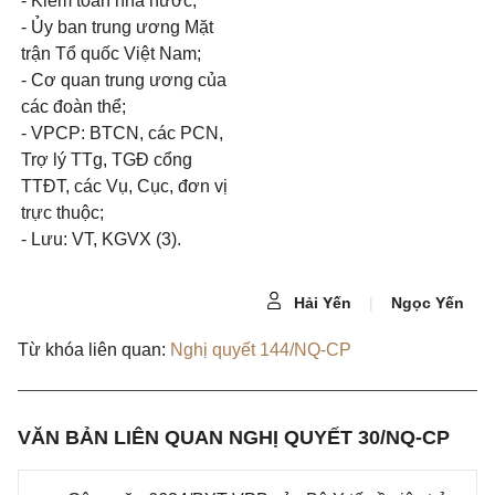
-
Kiểm toán nhà nước;
-
Ủy ban trung ương Mặt
trận Tổ quốc Việt Nam;
-
Cơ quan trung ương của
các đoàn thể;
-
VPCP: BTCN, các PCN,
Trợ lý TTg, TGĐ cổng
TTĐT, các Vụ, Cục, đơn vị
trực thuộc;
-
Lưu:
VT,
KGVX (3).
Hải Yến
|
Ngọc Yến
Từ khóa liên quan:
Nghị quyết 144/NQ-CP
VĂN BẢN LIÊN QUAN NGHỊ QUYẾT 30/NQ-CP