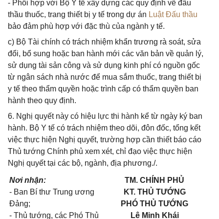
- Phối hợp với Bộ Y tế xây dựng các quy định về đấu
thầu thuốc, trang thiết bị y tế trong dự án
Luật Đấu thầu
bảo đảm phù hợp với đặc thù của ngành y tế.
c) Bộ Tài chính có trách nhiệm khẩn trương rà soát, sửa
đổi, bổ sung hoặc ban hành mới các văn bản về quản lý,
sử dụng tài sản công và sử dụng kinh phí có nguồn gốc
từ ngân sách nhà nước để mua sắm thuốc, trang thiết bị
y tế theo thẩm quyền hoặc trình cấp có thẩm quyền ban
hành theo quy định.
6. Nghị quyết này có hiệu lực thi hành kể từ ngày ký ban
hành. Bộ Y tế có trách nhiệm theo dõi, đôn đốc, tổng kết
việc thực hiện Nghị quyết, trường hợp cần thiết báo cáo
Thủ tướng Chính phủ xem xét, chỉ đạo việc thực hiện
Nghị quyết tại các bộ, ngành, địa phương./.
Nơi nhận
:
T
M
.
C
H
ÍNH PHỦ
-
Ban Bí thư Trung ương
KT. THỦ TƯỚNG
Đảng;
PHÓ THỦ TƯỚNG
-
Thủ tướng, các Phó Thủ
Lê Minh Khái