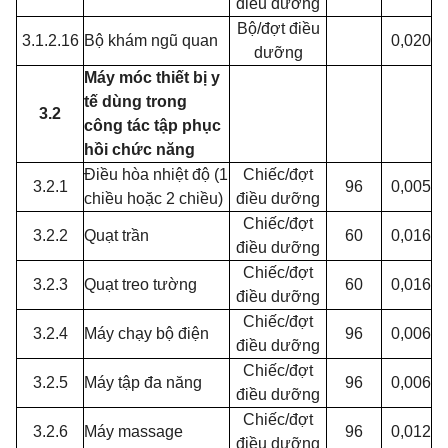
điều dưỡng
Bộ/đợt điều
3.1.2.16
Bộ khám ngũ quan
0,020
dưỡng
Máy móc thiết bị y
tế dùng trong
3.2
công tác tập phục
hồi chức năng
Điều hòa nhiệt độ (1
Chiếc/đợt
3.2.1
96
0,005
chiều hoặc 2 chiều)
điều dưỡng
Chiếc/đợt
3.2.2
Quạt trần
60
0,016
điều dưỡng
Chiếc/đợt
3.2.3
Quạt treo tường
60
0,016
điều dưỡng
Chiếc/đợt
3.2.4
Máy chạy bộ điện
96
0,006
điều dưỡng
Chiếc/đợt
3.2.5
Máy tập đa năng
96
0,006
điều dưỡng
Chiếc/đợt
3.2.6
Máy massage
96
0,012
điều dưỡng