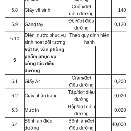
Cuộn/đợt
5.8
Giấy vệ sinh
140
điều dưỡng
Đôi/đợt điều
5.9
Găng tay
0,120
dưỡng
Điện, nước phục vụ
Theo quy định hiện
5.10
sinh hoạt đối tượng
hành
Vật tư, văn phòng
phẩm phục vụ
6
công tác điều
dưỡng
Gram/đợt
6.1
Giấy A4
0,200
điều dưỡng
Tập/đợt điều
6.2
Giấy phân trang
0,020
dưỡng
Hộp/đợt điều
6.3
Mực in
0,020
dưỡng
Bệnh án điều
Bệnh án/đợt
6.4
40,000
dưỡng
điều dưỡng