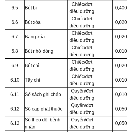
Chiếc/đợt
6.5
Bút bi
0,400
điều dưỡng
Chiếc/đợt
6.6
Bút xóa
0,020
điều dưỡng
Chiếc/đợt
6.7
Băng xóa
0,020
điều dưỡng
Chiếc/đợt
6.8
Bút nhớ dòng
0,010
điều dưỡng
Chiếc/đợt
6.9
Bút chì
0,020
điều dưỡng
Chiếc/đợt
6.10
Tẩy chì
0,010
điều dưỡng
Quyển/đợt
6.11
Sổ sách ghi chép
0,010
điều dưỡng
Quyển/đợt
6.12
Sổ cấp phát thuốc
0,050
điều dưỡng
Sổ theo dõi bệnh
Quyển/đợt
6.13
0,050
nhân
điều dưỡng