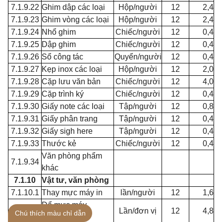
7.1.9.22
Ghim dập các loại
Hộp/người
12
2,4
7.1.9.23
Ghim vòng các loại
Hộp/người
12
2,4
7.1.9.24
Nhổ ghim
Chiếc/người
12
0,4
7.1.9.25
Dập ghim
Chiếc/người
12
0,4
7.1.9.26
Sổ công tác
Quyển/người
12
0,4
7.1.9.27
Kẹp inox các loại
Hộp/người
12
2,0
7.1.9.28
Cặp lưu văn bản
Chiếc/người
12
4,0
7.1.9.29
Cặp trình ký
Chiếc/người
12
0,4
7.1.9.30
Giấy note các loại
Tập/người
12
0,8
7.1.9.31
Giấy phân trang
Tập/người
12
0,4
7.1.9.32
Giấy sigh here
Tập/người
12
0,4
7.1.9.33
Thước kẻ
Chiếc/người
12
0,4
Văn phòng phẩm
7.1.9.34
khác
7.1.10
Vật tư, văn phòng
7.1.10.1
Thay mực máy in
lần/người
12
1,6
Đổ mực máy
7.1.10.2
Lần/đơn vị
12
4,8
Chú thích màu chỉ dẫn
photocopy