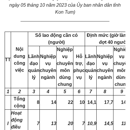
ngày 05 tháng 10 năm 2023 của Ủy ban nhân dân tỉnh
Kon Tum)
__________________________________
Số lao động cần có
Định mức (giờ làm v
(người)
đợt 40 người
Nội
Nghiệp
Nghiệp
dung
Lãnh
Nghiệp
vụ
Hỗ
Lãnh
Nghiệp
vụ
TT
công
đạo
vụ
chuyên
trợ,
đạo
vụ
chuyên
việc
quản
chuyên
môn
phục
quản
chuyên
môn
lý
ngành
dùng
vụ
lý
ngành
dùng
chung
chung
1
2
3
4
5
6
7
8
9
Tổng
8
14
22
10
14,1
17,7
14,5
cộng
Hoạt
động
I
7
13
20
7
10,9
14,5
11,3
điều