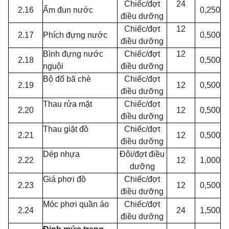
Chiếc/đợt
24
2.16
Ấm đun nước
0,250
điều dưỡng
Chiếc/đợt
12
2.17
Phích đựng nước
0,500
điều dưỡng
Bình đựng nước
Chiếc/đợt
12
2.18
0,500
nguội
điều dưỡng
Bộ đổ bã chè
Chiếc/đợt
2.19
12
0,500
điều dưỡng
Thau rửa mặt
Chiếc/đợt
2.20
12
0,500
điều dưỡng
Thau giặt đồ
Chiếc/đợt
2.21
12
0,500
điều dưỡng
Dép nhựa
Đôi/đợt điều
2.22
12
1,000
dưỡng
Giá phơi đồ
Chiếc/đợt
2.23
12
0,500
điều dưỡng
Móc phơi quần áo
Chiếc/đợt
2.24
24
1,500
điều dưỡng