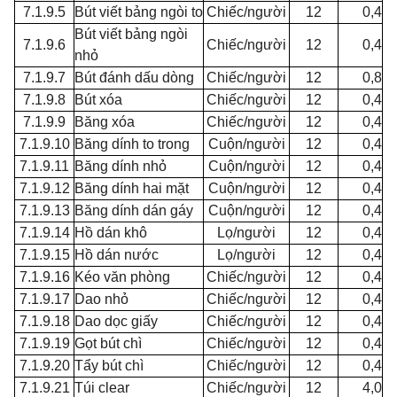
7.1.9.5
Bút viết bảng ngòi to
Chiếc/người
12
0,4
Bút viết bảng ngòi
7.1.9.6
Chiếc/người
12
0,4
nhỏ
7.1.9.7
Bút đánh dấu dòng
Chiếc/người
12
0,8
7.1.9.8
Bút xóa
Chiếc/người
12
0,4
7.1.9.9
Băng xóa
Chiếc/người
12
0,4
7.1.9.10
Băng dính to trong
Cuộn/người
12
0,4
7.1.9.11
Băng dính nhỏ
Cuộn/người
12
0,4
7.1.9.12
Băng dính hai mặt
Cuộn/người
12
0,4
7.1.9.13
Băng dính dán gáy
Cuộn/người
12
0,4
7.1.9.14
Hồ dán khô
Lọ/người
12
0,4
7.1.9.15
Hồ dán nước
Lọ/người
12
0,4
7.1.9.16
Kéo văn phòng
Chiếc/người
12
0,4
7.1.9.17
Dao nhỏ
Chiếc/người
12
0,4
7.1.9.18
Dao dọc giấy
Chiếc/người
12
0,4
7.1.9.19
Gọt bút chì
Chiếc/người
12
0,4
7.1.9.20
Tẩy bút chì
Chiếc/người
12
0,4
7.1.9.21
Túi clear
Chiếc/người
12
4,0