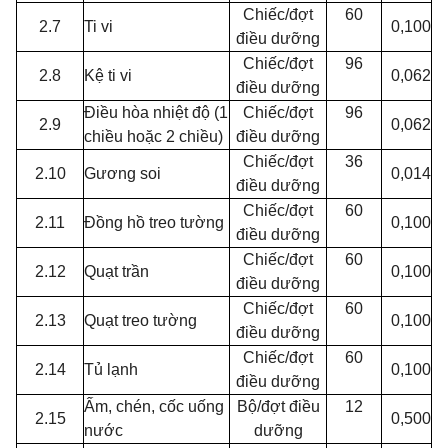
Chiếc/đợt
60
2.7
Ti vi
0,100
điều dưỡng
Chiếc/đợt
96
2.8
Kệ ti vi
0,062
điều dưỡng
Điều hòa nhiệt độ (1
Chiếc/đợt
96
2.9
0,062
chiều hoặc 2 chiều)
điều dưỡng
Chiếc/đợt
36
2.10
Gương soi
0,014
điều dưỡng
Chiếc/đợt
60
2.11
Đồng hồ treo tường
0,100
điều dưỡng
Chiếc/đợt
60
2.12
Quạt trần
0,100
điều dưỡng
Chiếc/đợt
60
2.13
Quạt treo tường
0,100
điều dưỡng
Chiếc/đợt
60
2.14
Tủ lạnh
0,100
điều dưỡng
Ấm, chén, cốc uống
Bộ/đợt điều
12
2.15
0,500
nước
dưỡng