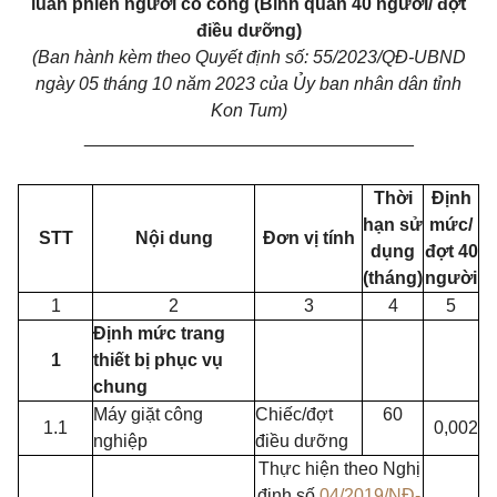
luân phiên người có công (Bình quân 40 người/ đợt
điều dưỡng)
(Ban hành kèm theo Quyết định số: 55/2023/QĐ-UBND
ngày 05 tháng 10 năm 2023 của Ủy
ban nhân dân tỉnh
Kon Tum)
_________________________________
Thời
Định
hạn sử
mức/
STT
Nội dung
Đơn vị tính
dụng
đợt
40
(tháng)
người
1
2
3
4
5
Định mức trang
1
thiết bị phục vụ
chung
Máy giặt công
Chiếc/đợt
60
1.1
0,002
nghiệp
điều dưỡng
Thực hiện theo Nghị
định số
04/2019/NĐ-