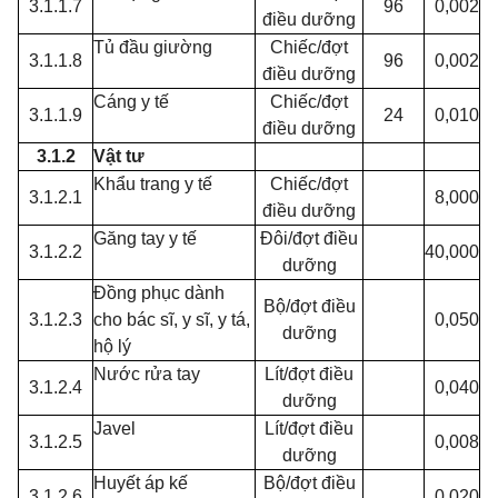
3.1.1.7
96
0,002
điều dưỡng
Tủ đầu giường
Chiếc/đợt
3.1.1.8
96
0,002
điều dưỡng
Cáng y tế
Chiếc/đợt
3.1.1.9
24
0,010
điều dưỡng
3.1.2
Vật tư
Khẩu trang y tế
Chiếc/đợt
3.1.2.1
8,000
điều dưỡng
Găng tay y tế
Đôi/đợt điều
3.1.2.2
40,000
dưỡng
Đồng phục dành
Bộ/đợt điều
3.1.2.3
cho bác sĩ, y sĩ, y tá,
0,050
dưỡng
hộ lý
Nước rửa tay
Lít/đợt điều
3.1.2.4
0,040
dưỡng
Javel
Lít/đợt điều
3.1.2.5
0,008
dưỡng
Huyết áp kế
Bộ/đợt điều
3.1.2.6
0,020