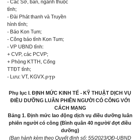
- Các Sở, ban, ngành thuộc
tỉnh;
- Đài Phát thanh và Truyền
hình tỉnh;
- Báo Kon Tum;
- Công báo tỉnh Kon Tum;
- VP UBND tỉnh:
+ CVP, các PCVP;
+ Phòng KTTH, Cổng
TTĐT tỉnh;
- Lưu: VT, KGVX.
PTP
Phụ lục I.
ĐỊNH MỨC KINH TẾ - KỸ THUẬT DỊCH VỤ
ĐIỀU DƯỠNG LUÂN PHIÊN NGƯỜI CÓ CÔNG VỚI
CÁCH MẠNG
Bảng 1. Định mức lao động dịch vụ điều dưỡng luân
phiên người có công (Bình quân 40 người/ đợt điều
dưỡng)
(Ban hành kèm theo Quyết định số: 55/2023/QĐ-UBND