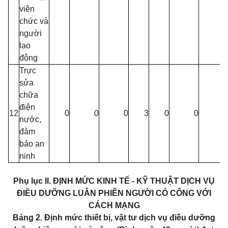
viên
chức và
người
lao
động
Trực
sửa
chữa
điện
12
0
0
0
3
0
0
0
nước,
đảm
bảo an
ninh
Phụ lục II.
ĐỊNH MỨC KINH TẾ - KỸ THUẬT DỊCH VỤ
ĐIỀU DƯỠNG LUÂN PHIÊN NGƯỜI CÓ CÔNG VỚI
CÁCH MẠNG
Bảng 2. Định mức thiết bị, vật tư dịch vụ điều dưỡng