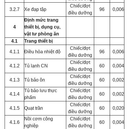
Chiếc/đợt
3.2.7
Xe đạp tập
96
0,006
điều dưỡng
Định mức trang
4
thiết bị, dụng cụ,
vật tư
phòng ăn
4.1
Trang thiết bị
Chiếc/đợt
4.1.1
Điều hòa nhiệt độ
96
0,006
điều dưỡng
Chiếc/đợt
4.1.2
Tủ lạnh CN
60
0,004
điều dưỡng
Chiếc/đợt
4.1.3
Tủ bảo ôn
60
0,002
điều dưỡng
Tủ bảo lưu thực
Chiếc/đợt
4.1.4
60
0,002
phẩm
điều dưỡng
Chiếc/đợt
4.1.5
Quạt trần
60
0,020
điều dưỡng
Nồi cơm công
Chiếc/đợt
4.1.6
60
0,004
nghiệp
điều dưỡng