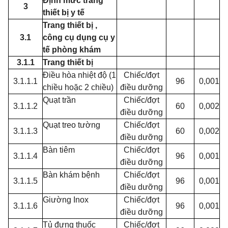
Định mức trang
3
thiết bị y tế
Trang thiết bị ,
3.1
công cụ dụng cụ y
tế phòng khám
3.1.1
Trang thiết bị
Điều hòa nhiệt độ (1
Chiếc/đợt
3.1.1.1
96
0,001
chiều hoặc 2 chiều)
điều dưỡng
Quạt trần
Chiếc/đợt
3.1.1.2
60
0,002
điều dưỡng
Quạt treo tường
Chiếc/đợt
3.1.1.3
60
0,002
điều dưỡng
Bàn tiêm
Chiếc/đợt
3.1.1.4
96
0,001
điều dưỡng
Bàn khám bệnh
Chiếc/đợt
3.1.1.5
96
0,001
điều dưỡng
Giường Inox
Chiếc/đợt
3.1.1.6
96
0,001
điều dưỡng
Tủ đựng thuốc
Chiếc/đợt