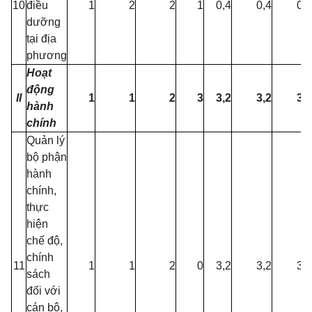
10
điều
1
2
2
1
0,4
0,4
0,4
dưỡng
tại địa
phương
Hoạt
động
II
1
1
2
3
3,2
3,2
3,2
hành
chính
Quản lý
bộ phận
hành
chính,
thực
hiện
chế độ,
chính
11
1
1
2
0
3,2
3,2
3,2
sách
đối với
cán bộ,