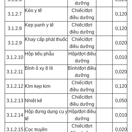
dưỡng
Kéo y tế
Chiếc/đợt
3.1.2.7
0,120
điều dưỡng
Kẹp panh y tế
Chiếc/đợt
3.1.2.8
0,120
điều dưỡng
Khay cấp phát thuốc
Chiếc/đợt
3.1.2.9
0,020
điều dưỡng
Hộp tiểu phẫu
Hộp/đợt điều
3.1.2.10
0,010
dưỡng
Bình ô xy 8 lít
Bình/đợt điều
3.1.2.11
0,020
dưỡng
Chiếc/đợt
3.1.2.12
Kìm kẹp kim
0,120
điều dưỡng
Chiếc/đợt
3.1.2.13
Nhiệt kế
0,050
điều dưỡng
Hộp đựng dụng cụ y
Hộp/đợt điều
3.1.2.14
0,010
tế
dưỡng
Chiếc/đợt
3.1.2.15
Cọc truyền
0,020