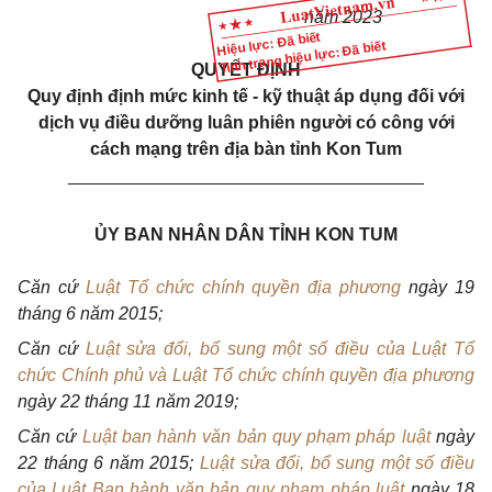
năm 2023
Hiệu lực: Đã biết
Tình trạng hiệu lực: Đã biết
QUYẾT ĐỊNH
Quy định định mức kinh tế - kỹ thuật áp dụng đối với
dịch vụ điều dưỡng luân phiên người có công với
cách mạng trên địa bàn tỉnh Kon Tum
____________________________________
ỦY BAN NHÂN DÂN TỈNH KON TUM
Căn cứ
Luật Tổ chức chính quyền địa phương
ngày 19
tháng 6 năm 2015;
Căn cứ
Luật sửa đổi, bổ sung một số điều của Luật Tổ
chức Chính phủ và Luật Tổ chức chính quyền địa phương
ngày 22 tháng 11 năm 2019;
Căn cứ
Luật ban hành văn bản quy phạm pháp luật
ngày
22 tháng 6 năm 2015;
Luật sửa đổi, bổ sung một số điều
của Luật Ban hành văn bản quy phạm pháp luật
ngày 18