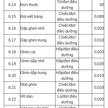
Tờ/đợt điều
6.14
Đơn thuốc
40
dưỡng
Chiếc/đợt
6.15
Bút viết bảng
0,080
điều dưỡng
Chiếc/đợt
6.16
Dập ghim nhỏ
0,020
điều dưỡng
Chiếc/đợt
6.17
Dập ghim trung
0,010
điều dưỡng
Hộp/đợt điều
6.18
Ghim cài
0,020
dưỡng
Ghim dập nhỏ
Hộp/đợt điều
6.19
0,020
dưỡng
Ghim dập trung
Hộp/đợt điều
6.20
0,010
dưỡng
Nhổ ghim
Chiếc/đợt
6.21
0,010
điều dưỡng
Hồ dán
Lọ/đợt điều
6.22
0,020
dưỡng