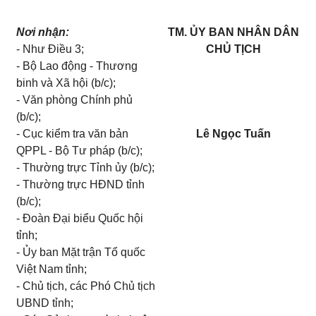
Nơi nhận:
TM. ỦY BAN NHÂN DÂN
- Như Điều 3;
CHỦ TỊCH
- Bộ Lao động - Thương
binh và Xã hội (b/c);
- Văn phòng Chính phủ
(b/c);
- Cục kiểm tra văn bản
Lê Ngọc Tuấn
QPPL - Bộ Tư pháp (b/c);
- Thường trực Tỉnh ủy (b/c);
- Thường trực HĐND tỉnh
(b/c);
- Đoàn Đại biểu Quốc hội
tỉnh;
- Ủy ban Mặt trận Tổ quốc
Việt Nam tỉnh;
- Chủ tịch, các Phó Chủ tịch
UBND tỉnh;