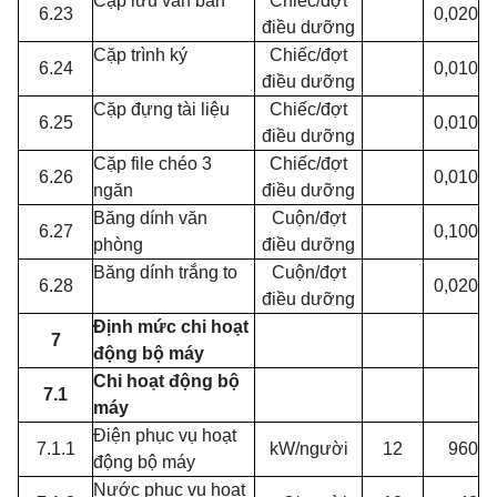
Cặp lưu văn bản
Chiếc/đợt
6.23
0,020
điều dưỡng
Cặp trình ký
Chiếc/đợt
6.24
0,010
điều dưỡng
Cặp đựng tài liệu
Chiếc/đợt
6.25
0,010
điều dưỡng
Cặp file chéo 3
Chiếc/đợt
6.26
0,010
ngăn
điều dưỡng
Băng dính văn
Cuộn/đợt
6.27
0,100
phòng
điều dưỡng
Băng dính trắng to
Cuộn/đợt
6.28
0,020
điều dưỡng
Định mức chi hoạt
7
động bộ máy
Chi hoạt động bộ
7.1
máy
Điện phục vụ hoạt
7.1.1
kW/người
12
960
động bộ máy
Nước phục vụ hoạt