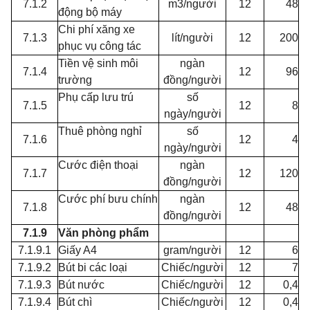
7.1.2
m3/người
12
48
động bộ máy
Chi phí xăng xe
7.1.3
lít/người
12
200
phục vụ công tác
Tiền vệ sinh môi
ngàn
7.1.4
12
96
trường
đồng/người
Phụ cấp lưu trú
số
7.1.5
12
8
ngày/người
Thuê phòng nghỉ
số
7.1.6
12
4
ngày/người
Cước điện thoại
ngàn
7.1.7
12
120
đồng/người
Cước phí bưu chính
ngàn
7.1.8
12
48
đồng/người
7.1.9
Văn phòng phẩm
7.1.9.1
Giấy A4
gram/người
12
6
7.1.9.2
Bút bi các loại
Chiếc/người
12
7
7.1.9.3
Bút nước
Chiếc/người
12
0,4
7.1.9.4
Bút chì
Chiếc/người
12
0,4