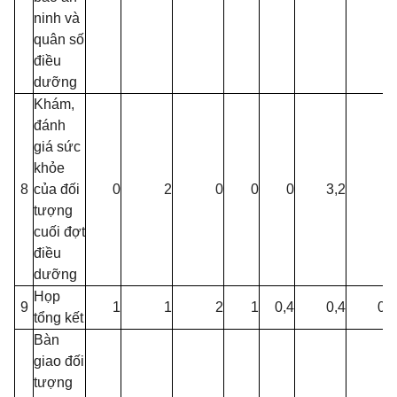
ninh và
quân số
điều
dưỡng
Khám,
đánh
giá sức
khỏe
8
của đối
0
2
0
0
0
3,2
0
tượng
cuối đợt
điều
dưỡng
Họp
9
1
1
2
1
0,4
0,4
0,4
tổng kết
Bàn
giao đối
tượng