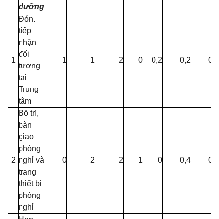
dưỡng
Đón,
tiếp
nhận
đối
1
1
1
2
0
0,2
0,2
0,2
tượng
tại
Trung
tâm
Bố trí,
bàn
giao
phòng
2
nghỉ và
0
2
2
1
0
0,4
0,4
trang
thiết bị
phòng
nghỉ