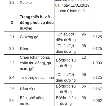
1.2
Xe ô tô
CP
ngày 11/01/2019
của Chính phủ
Trang thiết bị, đồ
2
dùng phục vụ điều
dưỡng
Chiếc/đợt
96
2.1
Giường gỗ
0,125
điều dưỡng
Chiếc/đợt
96
2.2
Đệm
0,125
điều dưỡng
Chăn (chăn bông,
12
Bộ/đợt điều
2.3
chăn thu đông), ga,
1,000
dưỡng
màn, gối
Chiếc/đợt
96
2.4
Tủ đựng đồ cá nhân
0,125
điều dưỡng
Bộ/đợt điều
36
2.5
Rèm cửa
0,167
dưỡng
Bàn, ghế uống
Bộ/đợt điều
96
2.6
0,062
nước
dưỡng