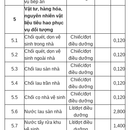
vụ bếp ăn
Vật tư, hàng hóa,
nguyên nhiên vật
5
liệu tiêu hao phục
vụ đối tượng
Chổi quét, dọn vệ
Chiếc/đợt
5.1
0,120
sinh trong nhà
điều dưỡng
Chổi quét, dọn vệ
Chiếc/đợt
5.2
0,120
sinh ngoài nhà
điều dưỡng
Chiếc/đợt
5.3
Chổi lau sàn nhà
0,120
điều dưỡng
Chiếc/đợt
5.4
Chổi lau trần nhà
0,120
điều dưỡng
Chiếc/đợt
5.5
Chổi cọ nhà vệ sinh
0,120
điều dưỡng
Lít/đợt điều
5.6
Nước lau sàn nhà
2,800
dưỡng
Nước tẩy rửa khu
Lít/đợt điều
5.7
1,400
vệ sinh
dưỡng