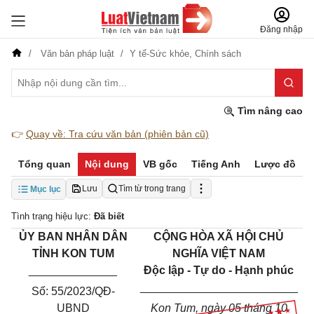
Đăng nhập
Văn bản pháp luật
Y tế-Sức khỏe,
Chính sách
Tìm nâng cao
👉
Quay về: Tra cứu văn bản (phiên bản cũ)
Tổng quan
Nội dung
VB gốc
Tiếng Anh
Lược đồ
Lưu
Tìm từ trong trang
Mục lục
Tình trạng hiệu lực:
Đã biết
ỦY BAN NHÂN DÂN
CỘNG HÒA XÃ HỘI CHỦ
TỈNH KON TUM
NGHĨA VIỆT NAM
______________
Độc lập - Tự do - Hạnh phúc
_________________________
Số: 55/2023/QĐ-
UBND
Kon Tum, ngày 05 tháng 10