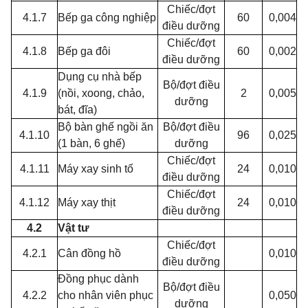
Chiếc/đợt
4.1.7
Bếp ga công nghiệp
60
0,004
điều dưỡng
Chiếc/đợt
4.1.8
Bếp ga đôi
60
0,002
điều dưỡng
Dụng cụ nhà bếp
Bộ/đợt điều
4.1.9
(nồi, xoong, chảo,
2
0,005
dưỡng
bát, đĩa)
Bộ bàn ghế ngồi ăn
Bộ/đợt điều
4.1.10
96
0,025
(1 bàn, 6 ghế)
dưỡng
Chiếc/đợt
4.1.11
Máy xay sinh tố
24
0,010
điều dưỡng
Chiếc/đợt
4.1.12
Máy xay thịt
24
0,010
điều dưỡng
4.2
Vật tư
Chiếc/đợt
4.2.1
Cân đồng hồ
0,010
điều dưỡng
Đồng phục dành
Bộ/đợt điều
4.2.2
cho nhân viên phục
0,050
dưỡng