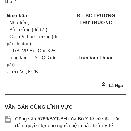
khai./.
Nơi nhận:
KT. BỘ TRƯỞNG
- Như trên;
THỨ TRƯỞNG
- Bộ trưởng (để b/c);
- Các đ/c Thứ trưởng (để
p/h chỉ đạo);
- TTrB, VP Bộ, Cục K2ĐT,
Trung tâm TTYT QG (để
Trần Văn Thuấn
p/h);
- Lưu: VT, KCB.
Lã Nga
VĂN BẢN CÙNG LĨNH VỰC
Công văn 5766/BYT-BH của Bộ Y tế về việc bảo
đảm quyền lợi cho người bệnh bảo hiểm y tế