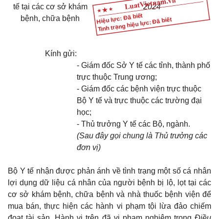
tế tại các cơ sở khám
2024
Hiệu lực: Đã biết
bệnh, chữa bệnh
Tình trạng hiệu lực: Đã biết
Kính gửi:
- Giám đốc Sở Y tế các tỉnh, thành phố
trực thuộc Trung ương;
- Giám đốc các bệnh viện trực thuộc
Bộ Y tế và trực thuộc các trường đại
học;
- Thủ trưởng Y tế các Bộ, ngành.
(Sau đây gọi chung là Thủ trưởng các
đơn vị)
Bộ Y tế nhận được phản ánh về tình trạng một số cá nhân
lợi dụng dữ liệu cá nhân của người bệnh bị lộ, lọt tại các
cơ sở khám bệnh, chữa bệnh và nhà thuốc bệnh viện để
mua bán, thực hiện các hành vi phạm tội lừa đảo chiếm
đoạt tài sản. Hành vi trên đã vi phạm nghiêm trọng
Điều