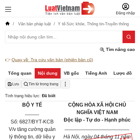
Đăng nhập
Văn bản pháp luật
Y tế-Sức khỏe,
Thông tin-Truyền thông
Tìm nâng cao
👉
Quay về: Tra cứu văn bản (phiên bản cũ)
Tổng quan
Nội dung
VB gốc
Tiếng Anh
Lược đồ
Lưu
Tìm từ trong trang
Tình trạng hiệu lực:
Đã biết
BỘ Y TẾ
CỘNG HÒA XÃ HỘI CHỦ
_____
NGHĨA VIỆT NAM
Độc lập - Tự do - Hạnh phúc
Số: 6827/BYT-KCB
_______________________
V/v tăng cường quản
lý thông tin, dữ liệu y
Hà Nội, ngày 04 tháng 11 năm