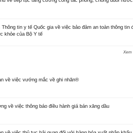
ủ về tiếp tục tăng cường công tác phòng, chống đuối nước
ng tin y tế Quốc gia về việc bảo đảm an toàn thông tin đ
ức khỏe của Bộ Y tế
Xem
n về việc vướng mắc về ghi nhãn®
 về việc thông báo điều hành giá bán xăng dầu
ề việc thủ tục hải quan đối với hàng hóa xuất nhập khẩu 