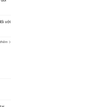
 đối
ối với
 thêm
tại