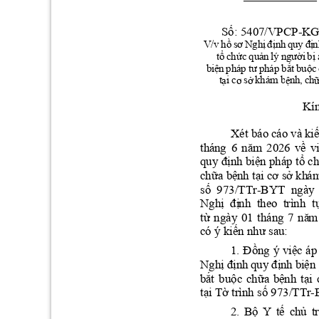
Số:
 5407/VPCP-K
ồ
ơ
ị
đị
đ
ị
V
/
v 
h
 s
 N
gh
nh
 q
u
y
n
ổ
ứ
ả
ườ
ị
t
c
h
c
 qu
n 
lý
 n
g
i
b
ệ
ư
ắ
ộ
b
i
n 
phá
p 
t
p
háp
 b
t
bu
c
ạ
ơ
ở
ệ
t
i 
c
s
k
hám
 b
n
h
, 
ch
Kí
ki
Xét báo 
cáo và 
ă
ề
thán
g 
6 
n
m 
20
26 
v
v
đị
ệ
ổ
quy 
nh 
bi
n 
pháp t
 c
ữ
ệ
ạ
ơ
ở
ch
a 
b
nh t
i 
c
 s
 kh
ám
số
  973/TTr-BYT  ngày  
Nghị
đị
nh
t
theo 
trình  
từ
nă
m
ngày 
01 
tháng 
7 
kiế
n
như
có ý 
 sau: 
Đồng
việc
1. 
ý 
áp
ị
đị
đị
ệ
Ngh
n
h q
uy 
nh b
i
n
bắ
t
buộc
chữa
bệ
nh
t
ạ
i
tạ
i
Tờ
số
 trình 
 973/TT
r-
B
ộ
tế
chủ
2. 
Y 
tr