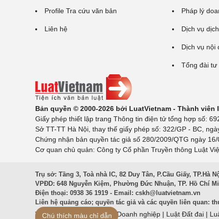
Profile Tra cứu văn bản
Pháp lý doa
Liên hệ
Dịch vụ dịch
Dịch vụ nội
Tổng đài tư
Bản quyền © 2000-2026 bởi LuatVietnam - Thành viên
Giấy phép thiết lập trang Thông tin điện tử tổng hợp số:
Sở TT-TT Hà Nội, thay thế giấy phép số: 322/GP - BC, ngà
Chứng nhận bản quyền tác giả số 280/2009/QTG ngày 16/02
Cơ quan chủ quản: Công ty Cổ phần Truyền thông Luật Việ
Trụ sở: Tầng 3, Toà nhà IC, 82 Duy Tân, P.Cầu Giấy, TP.Hà N
VPĐD: 648 Nguyễn Kiệm, Phường Đức Nhuận, TP. Hồ Chí M
Điện thoại: 0938 36 1919 - Email:
cskh@luatvietnam.vn
Liên hệ quảng cáo; quyền tác giả và các quyền liên quan:
th
Văn Bản Pháp Luật
|
Luật Doanh nghiệp
|
Luật Đất đai
|
Lu
Chú thích màu chỉ dẫn