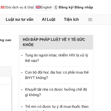
|
|
192
Gói dịch vụ & Giá
English
Đăng ký
/ Đăng nhập
Luật sư tư vấn
AI Luật
Tiện ích
HỎI ĐÁP PHÁP LUẬT VỀ Y TẾ-SỨC
ng cao
KHỎE
Tung tin người khác nhiễm HIV bị xử lý
thế nào?
Con bộ đội học đại học có phải mua thẻ
BHYT không?
Khuyết tật nhẹ có được hưởng chế độ
gì không?
Trẻ em có được tự ý đi mua thuốc theo