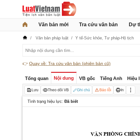
Văn bản mới
Tra cứu văn bản
Dự t
Văn bản pháp luật
Y tế-Sức khỏe,
Tư pháp-Hộ tịch
👉
Quay về: Tra cứu văn bản (phiên bản cũ)
Nội dung
Tổng quan
VB gốc
Tiếng Anh
Hiệu 
Lưu
Theo dõi VB
Ghi chú
Báo lỗi
In
Tình trạng hiệu lực:
Đã biết
 P
HÒNG CHÍNH
VĂN
_____________________