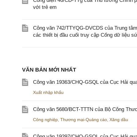
Công điện 46/CĐ-TTg của Thủ tướng Chính ph
với trẻ em
Công văn 742/TTYQG-DVCDS của Trung tâm Thô
các thiết bị đầu cuối truy cập Cổng dữ liệu s
VĂN BẢN MỚI NHẤT
Công văn 19363/CHQ-GSQL của Cục Hải qua
Xuất nhập khẩu
Công văn 5680/BCT-TTTN của Bộ Công Thương
Công nghiệp
,
Thương mại-Quảng cáo
,
Xăng dầu
Công văn 19297/CHQ-GSQL của Cục Hải quan v