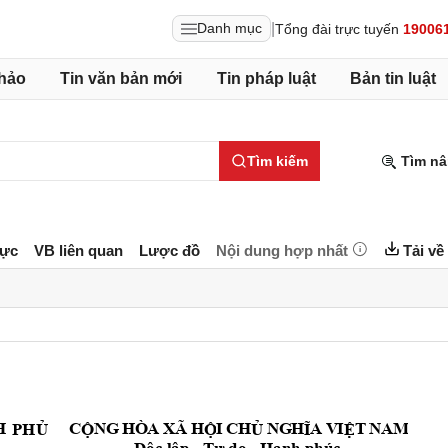
|
Danh mục
Tổng đài trực tuyến
19006
hảo
Tin văn bản mới
Tin pháp luật
Bản tin luật
Tìm kiếm
Tìm nâ
lực
VB liên quan
Lược đồ
Nội dung hợp nhất
Tải về
 
C
N
G
H
Ò
A
X
Ã
 H
I
C
H
N
G
H
A
V
I
T
N
A
M
PH
Ủ
Ộ
Ộ
Ủ
Ĩ
Ệ