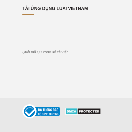
TẢI ỨNG DỤNG LUATVIETNAM
Quét mã QR code để cài đặt