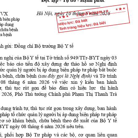
Độc
lập
 -
Tự
 do - 
Hạnh
 phúc
___________________________________
Hà 
Nội,
 ngày
 10 tháng 6 
năm
 2026
GVX
ệ
h
b
i
n
p
há
p
Hiệu lực: Đã biết
Tình trạng hiệu lực: Đã biết
ụ
á
p d
n
g
ữ
ệ
 
ch
a
b
n
h
ữ
ệ
a
b
n
h
gửi:
Đồng
Bộ
trưởng
Bộ
tế
nh 
 ch
í 
 Y
ế
n
nghị
của
Bộ
tế
tại
Tờ
ố
Y 
 trì
nh s
9
49/T
Tr-B
YT 
ngà
y 
03 
ệ
ế
độ
ự
ự
ả
ồ
ơ
ị
đị
i
c 
bá
o 
c
áo 
ti
n 
xâ
y
d
ng 
d
th
o 
h
s
Ngh
nh  
ứ
ả
ư
ờ
ị
ụ
ệ
ư
ắ
ộ
h
c 
qu
n lý 
ng
i 
b
á
p 
d
ng 
bi
n 
pháp t
 pháp b
t bu
c 
ệ
ữ
ệ
Tờ
 b
nh, ch
a 
b
nh 
(sau
đ
ây g
ọ
i 
l
à 
Ngh
ị
đị
nh)
 và
trình 
nă
m
về
vi
ệc
kiế
n
08  tháng  6 
  2026  
  xin  ý  
  ban  hành              
ự
,
thủ
tục
g
ọn
để
bả
o
đả
m
hiệ
u
lực
thi 
hành                
  rút  
  có  
ủ
ướ
phủ
Phạm
Thị
2026, 
Phó
T
h
t
ng 
Chính 
Thanh 
Trà             
dụng
t
ự,
thủ
tục
gọn
dựng,
 
trình 
rú
t
trong 
xây 
ban 
hành 
ổ
ứ
ả
ườ
ị
ụ
ệ
tư
 ph
áp t
 ch
c qu
n lý
 ng
i b
 áp 
d
ng b
i
n ph
áp 
 pháp 
cơ
sở
bệnh,
chữa
bệ
nh
đề
xuấ
t
của
Bộ
tế
khám 
theo 
Y 
nă
m
BYT ngày 08 tháng 6 
 2026 nêu
 trên.
phối
hợp
Bộ
Tư
bộ,
cơ
ì, 
pháp 
và 
các 
quan 
l
iên 
quan                