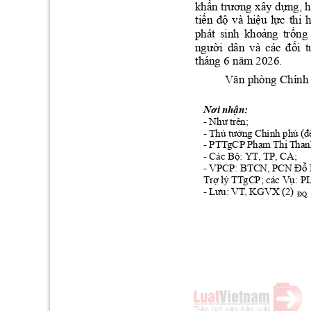
khẩ
n
tr
ương
dựng,
 xây 
 
tiến
độ
h
iệu
lực
và 
thi 
h
khoả
ng
trống
phá
t 
sinh 
người
đối
t
dân 
và 
các 
năm
thá
ng 6 
 2026.
Văn
 phòng Chính
N
ơ
i 
nhận:
Như
- 
 tr
ên;
Thủ
tướng
phủ
(đ
- 
 Chính 
Phạm
Thị
- P
TT
gC
P 
 T
han
Bộ:
- Các 
 Y
T, TP,
 C
A
;
Đỗ
- VPCP: BTCN, PCN 
Trợ
Vụ:
 l
ý
 TT
gCP; các 
 P
Lưu:
- 
 V
T, KGVX (2) 
ĐQ.