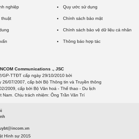
nh nghiệp
Quy ước sử dụng
 thuật
Chính sách bảo mật
 dung
Chính sách bảo vệ dữ liệu cá nhân
 vấn
Thông báo hợp tác
 INCOM Communications ., JSC
 692/GP-TTĐT cấp ngày 29/10/2010 bởi
y 26/07/2007, cấp bởi Bộ Thông tin và Truyền thông
/2009, cấp bởi Bộ Văn hoá - Thể thao - Du lịch
t Nam. Chịu trách nhiệm: Ông Trần Văn Trí
ội
inh
uybt@incom.vn
ật Hình sự 2015