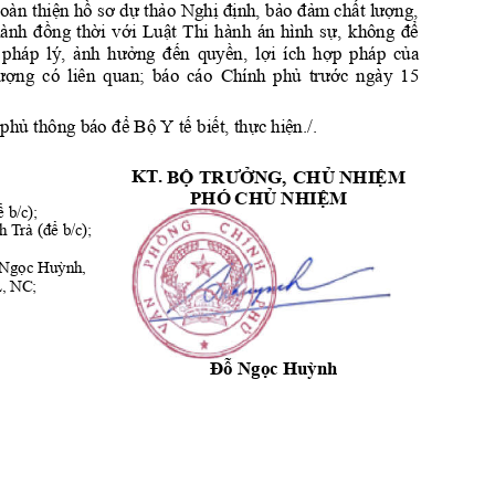
thiện
hồ
sơ
dự
thảo
Nghị
định,
bả
o
đảm
chất
lượng,
hoà
n 
đồng
thời
với
Luật
sự,
để
ành 
Thi 
hành 
án 
hình 
không 
ảnh
hưởng
đến
quyền,
lợi
hợp
của
pháp 
lý
, 
ích 
pháp 
ượng
phủ
trư
ớc
có 
liên 
quan; 
báo 
cáo 
Chính 
ngày 
15         
phủ
để
Bộ
tế
biết,
thực
hiệ
n./
.
 
 thông bá
o 
 Y 
KT. 
BỘ
TRƯỞNG,
CH
Ủ
NH
IỆM
PH
Ó 
CHỦ
NH
IỆM
ể
 b/c
); 
(để
h Trà 
 b/
c);
Ngọc
Huỳnh,
L, NC;
Đỗ
Ngọc
Huỳnh