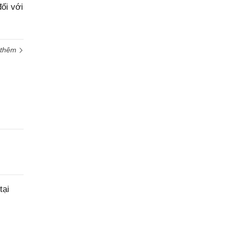
ối với
 thêm
tại