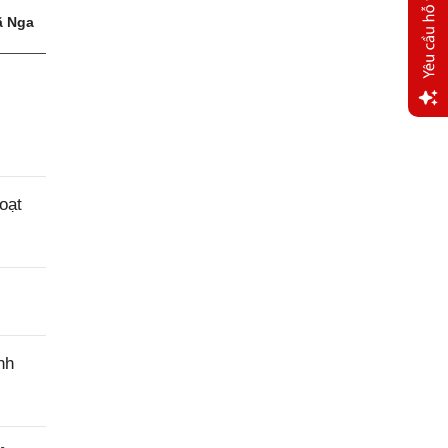
 Nga
Yêu
cầu
hỗ trợ
oạt
nh