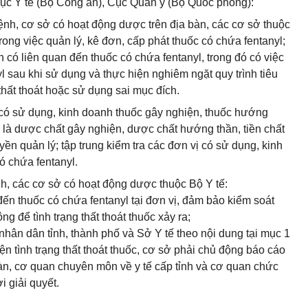
 Cục Y tế (Bộ Công an), Cục Quân y (Bộ Quốc phòng):
nh, cơ sở có hoạt động dược trên địa bàn, các cơ sở thuộc
ong việc quản lý, kê đơn, cấp phát thuốc có chứa fentanyl;
h có liên quan đến thuốc có chứa fentanyl, trong đó có việc
l sau khi sử dụng và thực hiện nghiêm ngặt quy trình tiêu
thất thoát hoặc sử dụng sai mục đích.
ị có sử dụng, kinh doanh thuốc gây nghiện, thuốc hướng
ốc là dược chất gây nghiện, dược chất hướng thần, tiền chất
ền quản lý; tập trung kiểm tra các đơn vị có sử dụng, kinh
ó chứa fentanyl.
h, các cơ sở có hoạt động dược thuộc Bộ Y tế:
đến thuốc có chứa fentanyl tại đơn vị, đảm bảo kiểm soát
ng để tình trạng thất thoát thuốc xảy ra;
 nhân dân tỉnh, thành phố và Sở Y tế theo nội dung tại mục 1
n tình trạng thất thoát thuốc, cơ sở phải chủ động báo cáo
bàn, cơ quan chuyên môn về y tế cấp tỉnh và cơ quan chức
i giải quyết.