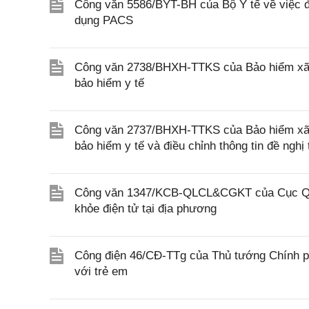
Công văn 5586/BYT-BH của Bộ Y tế về việc đô
dụng PACS
Công văn 2738/BHXH-TTKS của Bảo hiểm xã h
bảo hiểm y tế
Công văn 2737/BHXH-TTKS của Bảo hiểm xã hội
bảo hiểm y tế và điều chỉnh thông tin đề ngh
Công văn 1347/KCB-QLCL&CGKT của Cục Quản
khỏe điện tử tại địa phương
Công điện 46/CĐ-TTg của Thủ tướng Chính ph
với trẻ em