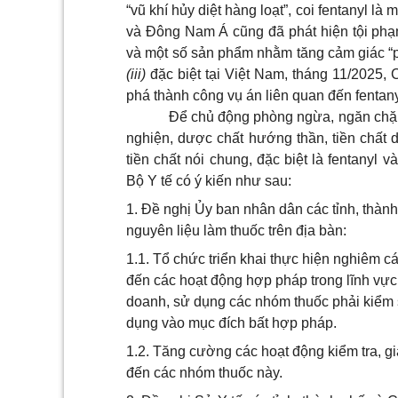
“vũ khí hủy diệt hàng loạt”, coi fentanyl l
và Đông Nam Á cũng đã phát hiện tội phạm
và một số sản phẩm nhằm tăng cảm giác “
(iii)
đặc biệt tại Việt Nam, tháng 11/2025, 
phá thành công vụ án liên quan đến fentany
Để chủ động phòng ngừa, ngăn chặn 
nghiện, dược chất hướng thần, tiền chất 
tiền chất nói chung, đặc biệt là fentanyl 
Bộ Y tế có ý kiến như sau:
1. Đề nghị Ủy ban nhân dân các tỉnh, thành
nguyên liệu làm thuốc trên địa bàn:
1.1. Tổ chức triển khai thực hiện nghiêm c
đến các hoạt động hợp pháp trong lĩnh vực 
doanh, sử dụng các nhóm thuốc phải kiểm so
dụng vào mục đích bất hợp pháp.
1.2. Tăng cường các hoạt động kiểm tra, gi
đến các nhóm thuốc này.