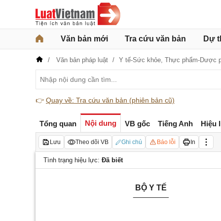
Văn bản mới
Tra cứu văn bản
Dự t
Văn bản pháp luật
Y tế-Sức khỏe,
Thực phẩm-Dược 
👉
Quay về: Tra cứu văn bản (phiên bản cũ)
Nội dung
Tổng quan
VB gốc
Tiếng Anh
Hiệu 
Lưu
Theo dõi VB
Ghi chú
Báo lỗi
In
Tình trạng hiệu lực:
Đã biết
BỘ Y TẾ
________