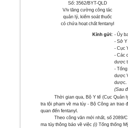
Số:
3562/BYT-QLD
V/v tăng cường công tác
quản lý, kiểm soát thuốc
có chứa hoạt chất fentanyl
Kính gửi:
- Ủy b
- Sở Y 
- Cục 
- Các 
dược t
- Tổng
dược V
dược.
(Sau đ
Thời gian qua, Bộ Y tế (Cục Quản 
tra tội phạm về ma túy - Bộ Công an trao đ
quan đến fentanyl.
Theo công văn mới nhất, số 2089/C
ma túy thông báo về việc
(i)
Tổng thống Mỹ