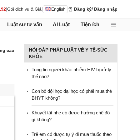
|
|
192
Gói dịch vụ & Giá
English
Đăng ký
/ Đăng nhập
Luật sư tư vấn
AI Luật
Tiện ích
HỎI ĐÁP PHÁP LUẬT VỀ Y TẾ-SỨC
ng cao
KHỎE
Tung tin người khác nhiễm HIV bị xử lý
thế nào?
Con bộ đội học đại học có phải mua thẻ
BHYT không?
Khuyết tật nhẹ có được hưởng chế độ
gì không?
Trẻ em có được tự ý đi mua thuốc theo