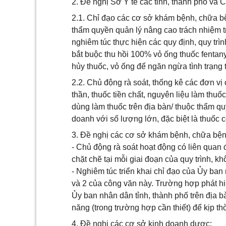
2. Đề nghị Sở Y tế các tỉnh, thành phố và
2.1. Chỉ đạo các cơ sở khám bệnh, chữa bệ
thẩm quyền quản lý nâng cao trách nhiệm tr
nghiêm túc thực hiện các quy định, quy trìn
bắt buộc thu hồi 100% vỏ ống thuốc fentany
hủy thuốc, vỏ ống để ngăn ngừa tình trạng 
2.2. Chủ động rà soát, thống kê các đơn v
thần, thuốc tiền chất, nguyên liệu làm thu
dùng làm thuốc trên địa bàn/ thuộc thẩm quy
doanh với số lượng lớn, đặc biệt là thuốc c
3. Đề nghị các cơ sở khám bệnh, chữa bện
- Chủ động rà soát hoạt động có liên quan 
chặt chẽ tại mỗi giai đoạn của quy trình, khô
- Nghiêm túc triển khai chỉ đạo của Ủy ban
và 2 của công văn này. Trường hợp phát hiệ
Ủy ban nhân dân tỉnh, thành phố trên địa 
năng (trong trường hợp cần thiết) để kịp thờ
4. Đề nghị các cơ sở kinh doanh dược: