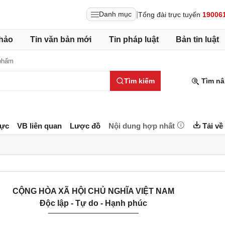
|
Danh mục
Tổng đài trực tuyến
19006
hảo
Tin văn bản mới
Tin pháp luật
Bản tin luật
phẩm
Tìm kiếm
Tìm nâ
lực
VB liên quan
Lược đồ
Nội dung hợp nhất
Tải về
CỘNG HÒA XÃ HỘI CHỦ NGHĨA VIỆT NAM
Độc lập - Tự do - Hạnh phúc
____________________