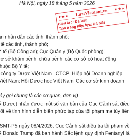
Hà Nội, ngày 18 tháng 5 năm 2026
Hiệu lực: Đã biết
Tình trạng hiệu lực: Đã biết
an nhân dân các tỉnh, thành phố;
tế các tỉnh, thành phố;
Y tế (Bộ Công an); Cục Quân y (Bộ Quốc phòng);
cơ sở khám bệnh, chữa bệnh, các cơ sở có hoạt động
huộc Bộ Y tế;
 công ty Dược Việt Nam - CTCP; Hiệp hội Doanh nghiệp
iệt Nam; Hội Dược học Việt Nam; Các cơ sở kinh doanh
ây gọi chung là các cơ quan, đơn vị)
lý Dược) nhận được một số văn bản của Cục Cảnh sát điều
ổi về tình hình diễn biến phức tạp của tội phạm ma túy liên
SMT-P5 ngày 08/4/2026, Cục Cảnh sát điều tra tội phạm về
 Donald Trump đã ban hành Sắc lệnh quy định Fentanyl là