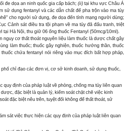
à mối đe dọa an ninh quốc gia cấp bách;
(ii)
tại khu vực Châu Á
 sử dụng fentanyl và các dẫn chất để pha trộn vào ma túy
phê” cho người sử dụng, đe dọa đến tính mạng người dùng;
Cục Cảnh sát điều tra tội phạm về ma túy đã đấu tranh, triệt
l tại Hà Nội, thu giữ 06 ống thuốc Fentanyl (50mcg/10ml).
nguy cơ thất thoát nguyên liệu làm thuốc là dược chất gây
dùng làm thuốc; thuốc gây nghiện, thuốc hướng thần, thuốc
và thuốc chứa fentanyl nói riêng vào mục đích bất hợp pháp,
 phố chỉ đạo các đơn vị, cơ sở kinh doanh, sử dụng thuốc,
ác quy định của pháp luật về phòng, chống ma túy liên quan
dược, đặc biệt là quản lý, kiểm soát chặt chẽ việc kinh
át đặc biệt nêu trên, tuyệt đối không để thất thoát, sử
ám sát việc thực hiện các quy định của pháp luật liên quan