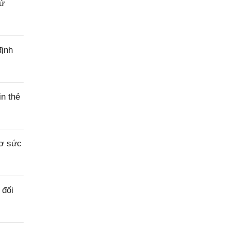
sử
định
n thẻ
sơ sức
 đối