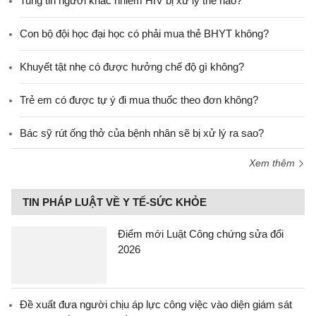
Tung tin người khác nhiễm HIV bị xử lý thế nào?
Con bộ đội học đại học có phải mua thẻ BHYT không?
Khuyết tật nhẹ có được hưởng chế độ gì không?
Trẻ em có được tự ý đi mua thuốc theo đơn không?
Bác sỹ rút ống thở của bệnh nhân sẽ bị xử lý ra sao?
Xem thêm
TIN PHÁP LUẬT VỀ Y TẾ-SỨC KHỎE
Điểm mới Luật Công chứng sửa đổi
2026
Đề xuất đưa người chịu áp lực công việc vào diện giám sát