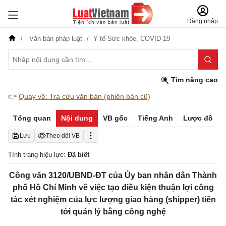
Đăng nhập
Văn bản pháp luật
Y tế-Sức khỏe,
COVID-19
Tìm nâng cao
👉
Quay về: Tra cứu văn bản (phiên bản cũ)
Tổng quan
Nội dung
VB gốc
Tiếng Anh
Lược đồ
Lưu
Theo dõi VB
Tình trạng hiệu lực:
Đã biết
Công văn 3120/UBND-ĐT của Ủy ban nhân dân Thành
phố Hồ Chí Minh về việc tạo điều kiện thuận lợi công
tác xét nghiệm của lực lượng giao hàng (shipper) tiến
tới quản lý bằng công nghệ