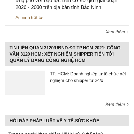
ứng phó với bạo lực trên cơ sở giới giai đoạn
2026 - 2030 trên địa bàn tỉnh Bắc Ninh
An ninh trật tự
Xem thêm
TIN LIÊN QUAN 3120/UBND-ĐT TP.HCM 2021; CÔNG
VĂN 3120 HCM; XÉT NGHIỆM SHIPPER TIẾN TỚI
QUẢN LÝ BẰNG CÔNG NGHỆ HCM
TP. HCM: Doanh nghiệp tự tổ chức xét
nghiệm cho shipper từ 24/9
Xem thêm
HỎI ĐÁP PHÁP LUẬT VỀ Y TẾ-SỨC KHỎE