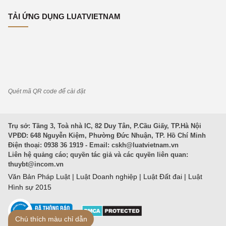
TẢI ỨNG DỤNG LUATVIETNAM
Quét mã QR code để cài đặt
Trụ sở: Tầng 3, Toà nhà IC, 82 Duy Tân, P.Cầu Giấy, TP.Hà Nội
VPĐD: 648 Nguyễn Kiệm, Phường Đức Nhuận, TP. Hồ Chí Minh
Điện thoại: 0938 36 1919 - Email:
cskh@luatvietnam.vn
Liên hệ quảng cáo; quyền tác giả và các quyền liên quan:
thuybt@incom.vn
Văn Bản Pháp Luật
|
Luật Doanh nghiệp
|
Luật Đất đai
|
Luật
Hình sự 2015
Chú thích màu chỉ dẫn