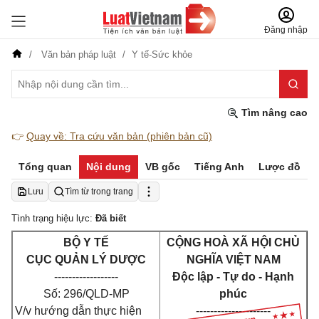
Đăng nhập
Văn bản pháp luật
Y tế-Sức khỏe
Tìm nâng cao
👉
Quay về: Tra cứu văn bản (phiên bản cũ)
Tổng quan
Nội dung
VB gốc
Tiếng Anh
Lược đồ
Lưu
Tìm từ trong trang
Tình trạng hiệu lực:
Đã biết
BỘ Y TẾ
CỘNG HOÀ XÃ HỘI CHỦ
CỤC QUẢN LÝ DƯỢC
NGHĨA VIỆT NAM
------------------
Độc lập - Tự do - Hạnh
Số: 296/QLD-MP
phúc
V/v hướng dẫn thực hiện
---------------------