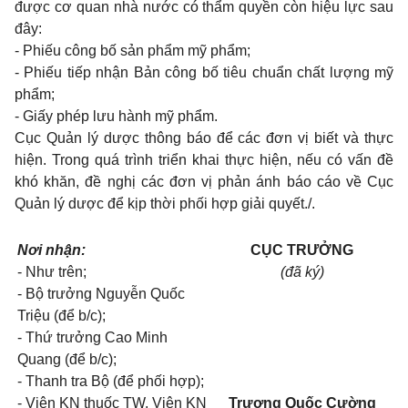
được cơ quan nhà nước có thẩm quyền còn hiệu lực sau
đây:
- Phiếu công bố sản phẩm mỹ phẩm;
- Phiếu tiếp nhận Bản công bố tiêu chuẩn chất lượng mỹ
phẩm;
- Giấy phép lưu hành mỹ phẩm.
Cục Quản lý dược thông báo để các đơn vị biết và thực
hiện. Trong quá trình triển khai thực hiện, nếu có vấn đề
khó khăn, đề nghị các đơn vị phản ánh báo cáo về Cục
Quản lý dược để kịp thời phối hợp giải quyết./.
Nơi nhận:
CỤC TRƯỞNG
- Như trên;
(đã ký)
- Bộ trưởng Nguyễn Quốc
Triệu (để b/c);
- Thứ trưởng Cao Minh
Quang (để b/c);
- Thanh tra Bộ (để phối hợp);
- Viện KN thuốc TW, Viện KN
Trương Quốc Cường