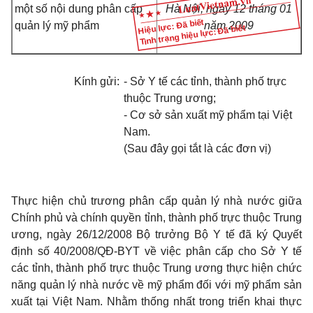
một số nội dung phân cấp
Hà Nội, ngày 12 tháng 01
Hiệu lực: Đã biết
quản lý mỹ phẩm
năm 2009
Tình trạng hiệu lực: Đã biết
Kính gửi:
- Sở Y tế các tỉnh, thành phố trực
thuộc Trung ương;
- Cơ sở sản xuất mỹ phẩm tại Việt
Nam.
(Sau đây gọi tắt là các đơn vị)
Thực hiện chủ trương phân cấp quản lý nhà nước giữa
Chính phủ và chính quyền tỉnh, thành phố trực thuộc Trung
ương, ngày 26/12/2008 Bộ trưởng Bộ Y tế đã ký Quyết
định số 40/2008/QĐ-BYT về việc phân cấp cho Sở Y tế
các tỉnh, thành phố trực thuộc Trung ương thực hiện chức
năng quản lý nhà nước về mỹ phẩm đối với mỹ phẩm sản
xuất tại Việt Nam. Nhằm thống nhất trong triển khai thực