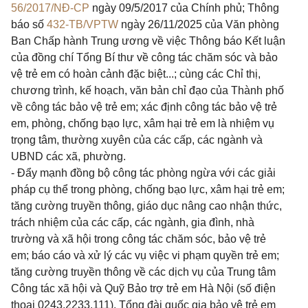
56/2017/NĐ-CP
ngày 09/5/2017 của Chính phủ; Thông
báo số
432-TB/VPTW
ngày 26/11/2025 của Văn phòng
Ban Chấp hành Trung ương về việc Thông báo Kết luận
của đồng chí Tổng Bí thư về công tác chăm sóc và bảo
vệ trẻ em có hoàn cảnh đặc biệt...; cùng các Chỉ thị,
chương trình, kế hoạch, văn bản chỉ đạo của Thành phố
về công tác bảo vệ trẻ em; xác định công tác bảo vệ trẻ
em, phòng, chống bạo lực, xâm hại trẻ em là nhiệm vụ
trọng tâm, thường xuyên của các cấp, các ngành và
UBND các xã, phường.
- Đẩy mạnh đồng bộ công tác phòng ngừa với các giải
pháp cụ thể trong phòng, chống bạo lực, xâm hại trẻ em;
tăng cường truyền thông, giáo dục nâng cao nhận thức,
trách nhiệm của các cấp, các ngành, gia đình, nhà
trường và xã hội trong công tác chăm sóc, bảo vệ trẻ
em; báo cáo và xử lý các vụ việc vi phạm quyền trẻ em;
tăng cường truyền thông về các dịch vụ của Trung tâm
Công tác xã hội và Quỹ Bảo trợ trẻ em Hà Nội (số điện
thoại 0243.2233.111), Tổng đài quốc gia bảo vệ trẻ em