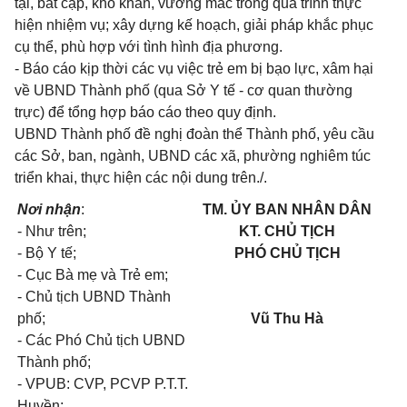
tại, bất cập, khó khăn, vướng mắc trong quá trình thực
hiện nhiệm vụ; xây dựng kế hoạch, giải pháp khắc phục
cụ thể, phù hợp với tình hình địa phương.
- Báo cáo kịp thời các vụ việc trẻ em bị bạo lực, xâm hại
về UBND Thành phố (qua Sở Y tế - cơ quan thường
trực) để tổng hợp báo cáo theo quy định.
UBND Thành phố đề nghị đoàn thể Thành phố, yêu cầu
các Sở, ban, ngành, UBND các xã, phường nghiêm túc
triển khai, thực hiện các nội dung trên./.
Nơi nhận
:
TM. ỦY BAN NHÂN DÂN
- Như trên;
KT. CHỦ TỊCH
- Bộ Y tế;
PHÓ CHỦ TỊCH
- Cục Bà mẹ và Trẻ em;
- Chủ tịch UBND Thành
phố;
Vũ Thu Hà
- Các Phó Chủ tịch UBND
Thành phố;
- VPUB: CVP, PCVP P.T.T.
Huyền;