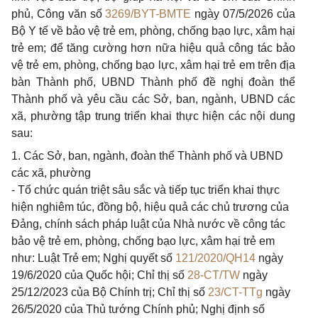
phủ, Công văn số
3269/BYT-BMTE
ngày 07/5/2026 của
Bộ Y tế về bảo vệ trẻ em, phòng, chống bạo lực, xâm hại
trẻ em; để tăng cường hơn nữa hiệu quả công tác bảo
vệ trẻ em, phòng, chống bạo lực, xâm hại trẻ em trên địa
bàn Thành phố, UBND Thành phố đề nghị đoàn thể
Thành phố và yêu cầu các Sở, ban, ngành, UBND các
xã, phường tập trung triển khai thực hiện các nội dung
sau:
1. Các Sở, ban, ngành, đoàn thể Thành phố và UBND
các xã, phường
- Tổ chức quán triệt sâu sắc và tiếp tục triển khai thực
hiện nghiêm túc, đồng bộ, hiệu quả các chủ trương của
Đảng, chính sách pháp luật của Nhà nước về công tác
bảo vệ trẻ em, phòng, chống bạo lực, xâm hại trẻ em
như: Luật Trẻ em; Nghị quyết số
121/2020/QH14
ngày
19/6/2020 của Quốc hội; Chỉ thị số
28-CT/TW
ngày
25/12/2023 của Bộ Chính trị; Chỉ thị số
23/CT-TTg
ngày
26/5/2020 của Thủ tướng Chính phủ; Nghị định số