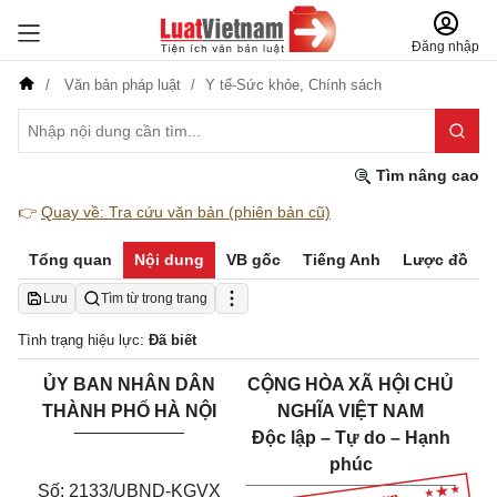
Đăng nhập
Văn bản pháp luật
Y tế-Sức khỏe,
Chính sách
Tìm nâng cao
👉
Quay về: Tra cứu văn bản (phiên bản cũ)
Tổng quan
Nội dung
VB gốc
Tiếng Anh
Lược đồ
Lưu
Tìm từ trong trang
Tình trạng hiệu lực:
Đã biết
ỦY BAN NHÂN DÂN
CỘNG HÒA XÃ HỘI CHỦ
THÀNH PHỐ HÀ NỘI
NGHĨA VIỆT NAM
___________
Độc lập – Tự do – Hạnh
phúc
_____________________
Số: 2133/UBND-KGVX