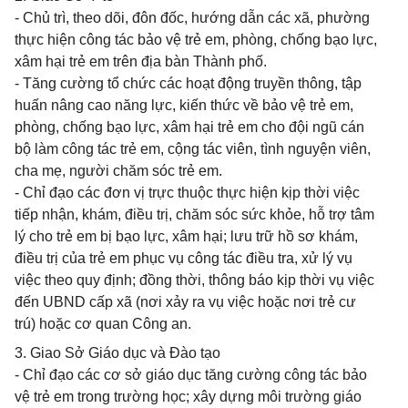
- Chủ trì, theo dõi, đôn đốc, hướng dẫn các xã, phường
thực hiện công tác bảo vệ trẻ em, phòng, chống bạo lực,
xâm hại trẻ em trên địa bàn Thành phố.
- Tăng cường tổ chức các hoạt động truyền thông, tập
huấn nâng cao năng lực, kiến thức về bảo vệ trẻ em,
phòng, chống bạo lực, xâm hại trẻ em cho đội ngũ cán
bộ làm công tác trẻ em, cộng tác viên, tình nguyện viên,
cha mẹ, người chăm sóc trẻ em.
- Chỉ đạo các đơn vị trực thuộc thực hiện kịp thời việc
tiếp nhận, khám, điều trị, chăm sóc sức khỏe, hỗ trợ tâm
lý cho trẻ em bị bạo lực, xâm hại; lưu trữ hồ sơ khám,
điều trị của trẻ em phục vụ công tác điều tra, xử lý vụ
việc theo quy định; đồng thời, thông báo kịp thời vụ việc
đến UBND cấp xã (nơi xảy ra vụ việc hoặc nơi trẻ cư
trú) hoặc cơ quan Công an.
3. Giao Sở Giáo dục và Đào tạo
- Chỉ đạo các cơ sở giáo dục tăng cường công tác bảo
vệ trẻ em trong trường học; xây dựng môi trường giáo