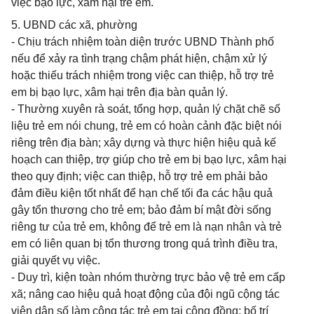
việc bạo lực, xâm hại trẻ em.
5. UBND các xã, phường
- Chịu trách nhiệm toàn diện trước UBND Thành phố
nếu để xảy ra tình trạng chậm phát hiện, chậm xử lý
hoặc thiếu trách nhiệm trong việc can thiệp, hỗ trợ trẻ
em bị bạo lực, xâm hại trên địa bàn quản lý.
- Thường xuyên rà soát, tổng hợp, quản lý chặt chẽ số
liệu trẻ em nói chung, trẻ em có hoàn cảnh đặc biệt nói
riêng trên địa bàn; xây dựng và thực hiện hiệu quả kế
hoạch can thiệp, trợ giúp cho trẻ em bị bạo lực, xâm hại
theo quy định; việc can thiệp, hỗ trợ trẻ em phải bảo
đảm điều kiện tốt nhất để hạn chế tối đa các hậu quả
gây tổn thương cho trẻ em; bảo đảm bí mật đời sống
riêng tư của trẻ em, không để trẻ em là nạn nhân và trẻ
em có liên quan bị tổn thương trong quá trình điều tra,
giải quyết vụ việc.
- Duy trì, kiện toàn nhóm thường trực bảo vệ trẻ em cấp
xã; nâng cao hiệu quả hoạt động của đội ngũ cộng tác
viên dân số làm công tác trẻ em tại cộng đồng; bố trí