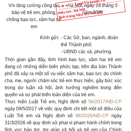
V/v tăng cường công tác
Hà Nội, ngày 18 tháng 5
Hiệu lực: Đã biết
Tình trạng hiệu lực: Đã biết
bảo vệ trẻ em, phòng,
năm 2026
chống bạo lực, xâm hại trẻ
em
Kính gửi:
- Các Sở, ban, ngành, đoàn
thể Thành phố;
- UBND các xã, phường.
Thời gian gần đây, tình hình bạo lực, xâm hại trẻ em
đang có những diễn biến phức tạp, trên địa bàn Thành
phố đã xảy ra một số vụ việc xâm hại, bạo lực do chính
cha, mẹ, người chăm sóc trẻ em thực hiện, gây bức xúc
trong dư luận xã hội, ảnh hưởng nghiêm trọng đến
quyền và sự phát triển toàn diện của trẻ em.
Thực hiện Luật Trẻ em, Nghị định số
56/2017/NĐ-CP
ngày 09/5/2017 về việc quy định chi tiết một số điều của
Luật Trẻ em và Nghị định số
98/2026/NĐ-CP
ngày
31/3/2026 về quy định xử phạt vi phạm hành chính trong
lĩnh vực bảo trợ, trợ giúp xã hội và trẻ em của Chính