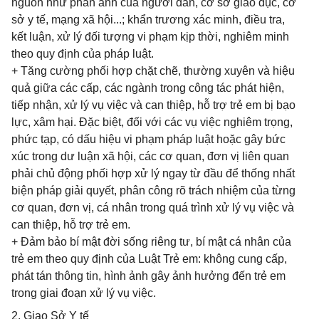
nguồn như phản ánh của người dân, cơ sở giáo dục, cơ
sở y tế, mạng xã hội...; khẩn trương xác minh, điều tra,
kết luận, xử lý đối tượng vi phạm kịp thời, nghiêm minh
theo quy định của pháp luật.
+ Tăng cường phối hợp chặt chẽ, thường xuyên và hiệu
quả giữa các cấp, các ngành trong công tác phát hiện,
tiếp nhận, xử lý vụ việc và can thiệp, hỗ trợ trẻ em bị bạo
lực, xâm hại. Đặc biệt, đối với các vụ việc nghiêm trọng,
phức tạp, có dấu hiệu vi phạm pháp luật hoặc gây bức
xúc trong dư luận xã hội, các cơ quan, đơn vị liên quan
phải chủ động phối hợp xử lý ngay từ đầu để thống nhất
biện pháp giải quyết, phân công rõ trách nhiệm của từng
cơ quan, đơn vị, cá nhân trong quá trình xử lý vụ việc và
can thiệp, hỗ trợ trẻ em.
+ Đảm bảo bí mật đời sống riêng tư, bí mật cá nhân của
trẻ em theo quy định của Luật Trẻ em: không cung cấp,
phát tán thông tin, hình ảnh gây ảnh hưởng đến trẻ em
trong giai đoạn xử lý vụ việc.
2. Giao Sở Y tế