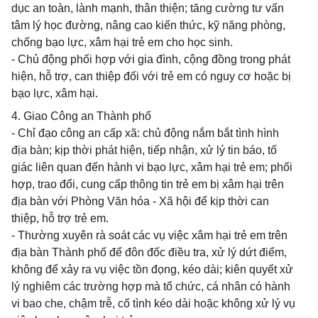
dục an toàn, lành mạnh, thân thiện; tăng cường tư vấn
tâm lý học đường, nâng cao kiến thức, kỹ năng phòng,
chống bạo lực, xâm hại trẻ em cho học sinh.
- Chủ động phối hợp với gia đình, cộng đồng trong phát
hiện, hỗ trợ, can thiệp đối với trẻ em có nguy cơ hoặc bị
bạo lực, xâm hại.
4. Giao Công an Thành phố
- Chỉ đạo công an cấp xã: chủ động nắm bắt tình hình
địa bàn; kịp thời phát hiện, tiếp nhận, xử lý tin báo, tố
giác liên quan đến hành vi bạo lực, xâm hại trẻ em; phối
hợp, trao đổi, cung cấp thông tin trẻ em bị xâm hại trên
địa bàn với Phòng Văn hóa - Xã hội để kịp thời can
thiệp, hỗ trợ trẻ em.
- Thường xuyên rà soát các vụ việc xâm hại trẻ em trên
địa bàn Thành phố để đôn đốc điều tra, xử lý dứt điểm,
không để xảy ra vụ việc tồn đọng, kéo dài; kiên quyết xử
lý nghiêm các trường hợp mà tổ chức, cá nhân có hành
vi bao che, chậm trễ, cố tình kéo dài hoặc không xử lý vụ