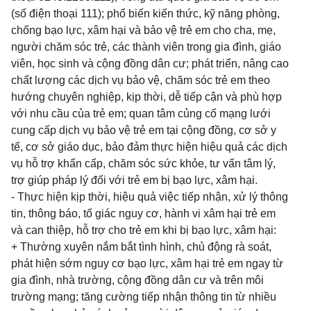
(số điện thoại 111); phổ biến kiến thức, kỹ năng phòng,
chống bạo lực, xâm hại và bảo vệ trẻ em cho cha, mẹ,
người chăm sóc trẻ, các thành viên trong gia đình, giáo
viên, học sinh và cộng đồng dân cư; phát triển, nâng cao
chất lượng các dịch vụ bảo vệ, chăm sóc trẻ em theo
hướng chuyên nghiệp, kịp thời, dễ tiếp cận và phù hợp
với nhu cầu của trẻ em; quan tâm củng cố mạng lưới
cung cấp dịch vụ bảo vệ trẻ em tại cộng đồng, cơ sở y
tế, cơ sở giáo dục, bảo đảm thực hiện hiệu quả các dịch
vụ hỗ trợ khẩn cấp, chăm sóc sức khỏe, tư vấn tâm lý,
trợ giúp pháp lý đối với trẻ em bị bạo lực, xâm hại.
- Thực hiện kịp thời, hiệu quả việc tiếp nhận, xử lý thông
tin, thông báo, tố giác nguy cơ, hành vi xâm hại trẻ em
và can thiệp, hỗ trợ cho trẻ em khi bị bạo lực, xâm hại:
+ Thường xuyên nắm bắt tình hình, chủ động rà soát,
phát hiện sớm nguy cơ bạo lực, xâm hại trẻ em ngay từ
gia đình, nhà trường, cộng đồng dân cư và trên môi
trường mạng; tăng cường tiếp nhận thông tin từ nhiều