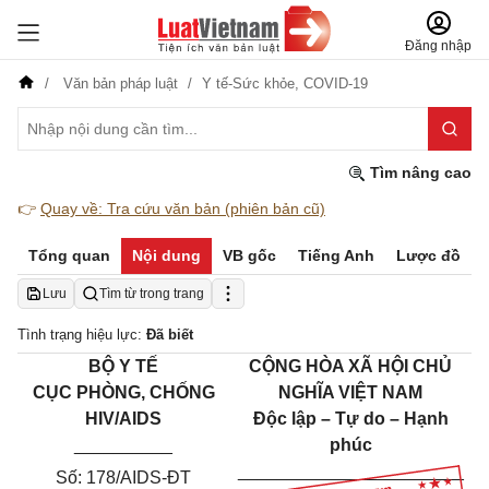
Đăng nhập
Văn bản pháp luật
Y tế-Sức khỏe,
COVID-19
Tìm nâng cao
👉
Quay về: Tra cứu văn bản (phiên bản cũ)
Tổng quan
Nội dung
VB gốc
Tiếng Anh
Lược đồ
Lưu
Tìm từ trong trang
Tình trạng hiệu lực:
Đã biết
BỘ Y TẾ
CỘNG HÒA XÃ HỘI CHỦ
CỤC PHÒNG, CHỐNG
NGHĨA VIỆT NAM
HIV/AIDS
Độc lập – Tự do – Hạnh
__________
phúc
_______________________
Số: 178/AIDS-ĐT