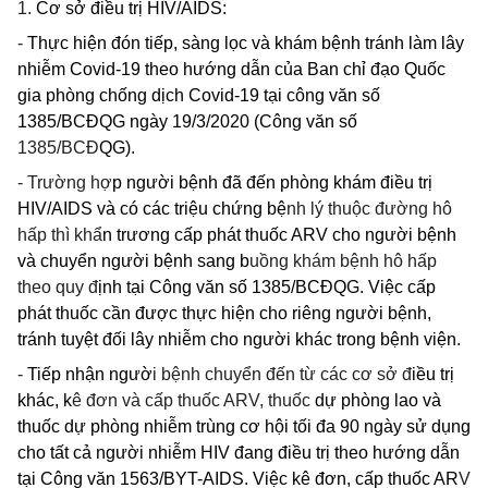
1.
Cơ sở
điều trị HIV/AIDS:
-
Thực hiện đón tiếp, sàng lọc và khám bệnh tránh làm lây
nhiễm
Covid-
19 theo hướng dẫn của Ban chỉ đạo Quốc
gia phòng chống dịch Covid-19 tại công văn số
1385/BCĐQG ngày 19/3/2020 (Công văn số
1385/BCĐ
QG).
-
Trường hợ
p người bệnh đã đến phòng khám điều trị
HIV/AIDS và có các triệu chứng bệ
nh lý thuộc đường hô
hấp thì khẩ
n trương cấp phát thuốc ARV cho người bệnh
và chuyển người bệnh sang b
uồng khám bệnh hô hấp
theo quy đ
ịnh tại Công văn số 1385/BCĐQG. Việc cấp
phát thuốc cần được thực hiện cho riêng người bệnh,
tránh tuyệt đối lây nhiễm cho người khác trong bệnh viện.
-
Tiếp nhận ngườ
i bệnh chuyển đến từ các cơ sở đ
iều trị
khác, k
ê đơn và cấp thuốc ARV, thuốc
dự phòng lao và
thuốc dự phòng nhiễm trùng cơ hội tối đa 90 ngày sử dụng
cho tất cả người nhiễm HIV đang điều trị theo hướng dẫn
tại Công văn
1563/BYT-AIDS.
Việc kê đơn, cấp thuốc AR
V