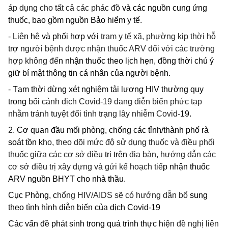
áp dụng cho tất cả các phác đồ
và các nguồn cung ứng
thuốc, bao gồm nguồn Bảo hiểm y tế.
-
Liên hệ và phối hợp với
trạm y tế xã, phường kịp thời hỗ
trợ n
gười bệnh được nhận thuốc ARV đối với các trường
hợp không đế
n nhận thuốc theo lịch hẹn, đồng thời chú ý
giữ bí mật thông tin cá nhân của người bệnh.
-
Tạm thời dừng xét nghiệm tải lượng HIV thường quy
trong
bối cảnh dịch Covid-19 đang diễn biến phức tạp
nhằm tránh tuyệt đối tình trạng lây nhiễm Covid-
19.
2.
Cơ quan đầu mối phòng, chống các tỉnh/thành phố rà
soát tồn k
ho, theo dõi mức độ sử dụng thuốc và điều phối
thuốc giữa các cơ sở điề
u trị trên
địa bàn, hướng dẫn các
cơ sở điều trị xây dựng và gửi kế hoạch tiế
p nhận thuốc
ARV nguồn BHYT cho nhà thầu.
Cục Phòng, c
hổng HIV/AIDS sẽ có hướng dẫn bổ
sung
theo tình hình diễn biến của dịch Covid-19
Các vẩn đề phát sinh trong quá trình thực hiệ
n đề nghị liên