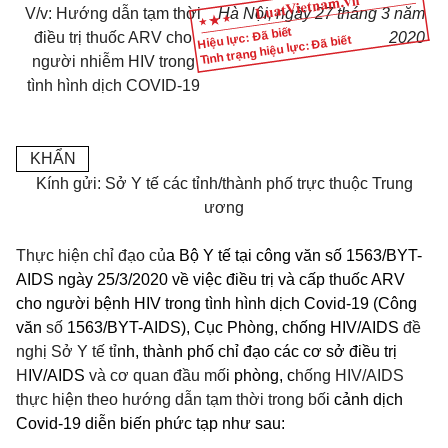
V/v: Hướng dẫn tạm thời
Hà Nội, ngày 27 tháng 3 năm
Hiệu lực: Đã biết
điều trị thuốc ARV cho
2020
Tình trạng hiệu lực: Đã biết
người nhiễm HIV trong
tình hình dịch COVID-19
KHẨN
Kính gửi: Sở Y tế các tỉnh/thành phố trực thuộc Trung
ương
Thực hiện chỉ đạo c
ủ
a Bộ Y tế tại công văn số 1563/BYT-
AIDS ngày 25/3/2020 về việc điều trị và cấp thuốc ARV
cho người bệnh
HIV
trong tình hình dịch Covid-19 (Công
văn
số
1563/BYT-AIDS), Cục Phòng, chống
HIV/AIDS
đề
nghị Sở Y tế tỉ
nh, thành phố chỉ đạo các cơ sở điều trị
H
IV/AIDS
và cơ quan đầu mố
i phòng, c
hống HIV/AIDS
thực hiện theo hướng dẫn tạm thời trong bố
i cảnh dịch
Covid-19 diễn biến phức tạp như sau: