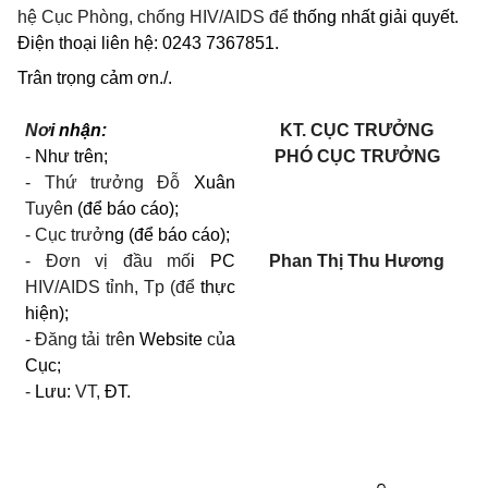
hệ Cục Phòng, chống
HI
V/A
I
DS để
thống nhất giải quyết.
Điện thoại liên hệ: 0243 7367851.
Trân trọng cảm ơn./.
Nơ
i nhận:
KT. CỤC TRƯỞNG
-
Như trên;
PHÓ CỤC TRƯỞNG
- Thứ trưởng Đỗ
Xuân
Tuyê
n (để báo cáo);
- Cục trưở
ng (để báo cáo);
- Đơn vị đầu mố
i
PC
Phan Thị Thu Hương
HIV/AIDS tỉnh, Tp (để
thực
hiện);
- Đăng tải trê
n
Website
củ
a
Cục;
-
Lưu:
VT,
ĐT.