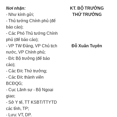
Nơi nhận:
KT. BỘ TRƯỞNG
- Như kính gửi;
THỨ TRƯỞNG
- Thủ tướng Chính phủ (để
báo cáo);
- Các Phó Thủ tướng Chính
phủ (để báo cáo);
- VP TW Đảng, VP Chủ tịch
Đỗ Xuân Tuyên
nước, VP Chính phủ;
- Đ/c Bộ trưởng (để báo
cáo);
- Các Đ/c Thứ trưởng;
- Các Đ/c thành viên
BCĐQG;
- Cục Lãnh sự - Bộ Ngoại
giao;
- Sở Y tế, TT KSBT/TTYTD
các tỉnh, TP;
- Lưu: VT, DP.