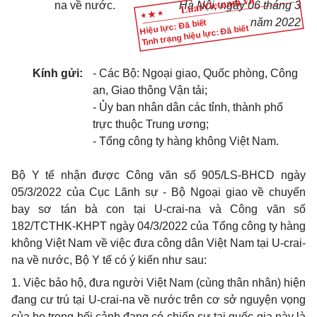
na về nước.
Hà Nội, ngày 06 tháng 3
năm 2022
Hiệu lực: Đã biết
Tình trạng hiệu lực: Đã biết
Kính gửi:
- Các Bộ: Ngoại giao, Quốc phòng, Công
an, Giao thông Vận tải;
- Ủy ban nhân dân các tỉnh, thành phố
trực thuộc Trung ương;
- Tổng công ty hàng không Việt Nam.
Bộ Y tế nhận được Công văn số 905/LS-BHCD ngày
05/3/2022 của Cục Lãnh sự - Bộ Ngoại giao về chuyến
bay sơ tán bà con tại U-crai-na và Công văn số
182/TCTHK-KHPT ngày 04/3/2022 của Tổng công ty hàng
không Việt Nam về việc đưa công dân Việt Nam tại U-crai-
na về nước, Bộ Y tế có ý kiến như sau:
1. Việc bảo hộ, đưa người Việt Nam (cùng thân nhân) hiện
đang cư trú tại U-crai-na về nước trên cơ sở nguyện vọng
của họ trong bối cảnh đang có chiến sự tại quốc gia này là