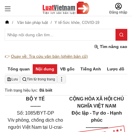
Đăng nhập
Văn bản pháp luật
Y tế-Sức khỏe,
COVID-19
Tìm nâng cao
👉
Quay về: Tra cứu văn bản (phiên bản cũ)
Tổng quan
Nội dung
VB gốc
Tiếng Anh
Lược đồ
Lưu
Tìm từ trong trang
Tình trạng hiệu lực:
Đã biết
BỘ Y TẾ
CỘNG HÒA XÃ HỘI CHỦ
-------
NGHĨA VIỆT NAM
Số: 1085/BYT-DP
Độc lập - Tự do - Hạnh
V/v phòng, chống dịch cho
phúc
người Việt Nam tại U-crai-
---------------