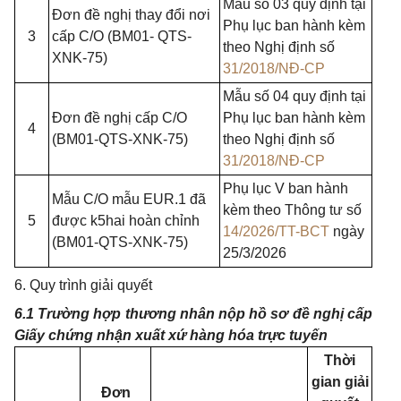
Mẫu số 03 quy định tại
Đơn đề nghị thay đổi nơi
Phụ lục ban hành kèm
3
cấp C/O (BM01- QTS-
theo Nghị định số
XNK-75)
31/2018/NĐ-CP
Mẫu số 04 quy định tại
Đơn đề nghị cấp C/O
Phụ lục ban hành kèm
4
(BM01-QTS-XNK-75)
theo Nghị định số
31/2018/NĐ-CP
Phụ lục V ban hành
Mẫu C/O mẫu EUR.1 đã
kèm theo Thông tư số
5
được k5hai hoàn chỉnh
14/2026/TT-BCT
ngày
(BM01-QTS-XNK-75)
25/3/2026
6. Quy trình giải quyết
6.1 Trường hợp thương nhân nộp hồ sơ đề nghị cấp
Giấy chứng nhận xuất xứ hàng hóa trực tuyến
Thời
gian giải
Đơn