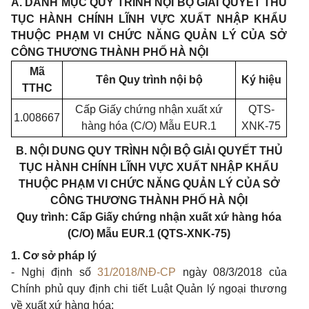
A. DANH MỤC QUY TRÌNH NỘI BỘ GIẢI QUYẾT THỦ
TỤC HÀNH CHÍNH LĨNH VỰC XUẤT NHẬP KHẨU
THUỘC PHẠM VI CHỨC NĂNG QUẢN LÝ CỦA SỞ
CÔNG THƯƠNG THÀNH PHỐ HÀ NỘI
Mã
Tên Quy trình nội bộ
Ký hiệu
TTHC
Cấp Giấy chứng nhận xuất xứ
QTS-
1.008667
hàng hóa (C/O) Mẫu EUR.1
XNK-75
B. NỘI DUNG QUY TRÌNH NỘI BỘ GIẢI QUYẾT THỦ
TỤC HÀNH CHÍNH LĨNH VỰC XUẤT NHẬP KHẨU
THUỘC PHẠM VI CHỨC NĂNG QUẢN LÝ CỦA SỞ
CÔNG THƯƠNG THÀNH PHỐ HÀ NỘI
Quy trình: Cấp Giấy chứng nhận xuất xứ hàng hóa
(C/O) Mẫu EUR.1 (QTS-XNK-75)
1. Cơ sở pháp lý
- Nghị định số
31/2018/NĐ-CP
ngày 08/3/2018 của
Chính phủ quy định chi tiết Luật Quản lý ngoại thương
về xuất xứ hàng hóa;