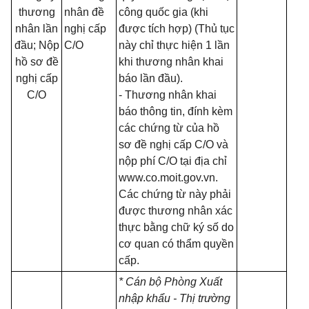
thương
nhân đề
công quốc gia (khi
nhân lần
nghị cấp
được tích hợp) (Thủ tục
đầu; Nộp
C/O
này chỉ thực hiện 1 lần
hồ sơ đề
khi thương nhân khai
nghị cấp
báo lần đầu).
C/O
- Thương nhân khai
báo thông tin, đính kèm
các chứng từ của hồ
sơ đề nghị cấp C/O và
nộp phí C/O tại địa chỉ
www.co.moit.gov.vn.
Các chứng từ này phải
được thương nhân xác
thực bằng chữ ký số do
cơ quan có thẩm quyền
cấp.
* Cán bộ Phòng Xuất
nhập khẩu - Thị trường