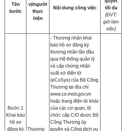
quyết
Tên
vị/người
Nội dung công việc
tối đa
bước
thực
(ĐVT:
hiện
giờ làm
việc)
- Thương nhân khai
báo hồ sơ đăng ký
thương nhân lần đầu
qua Hệ thống quản lý
và cấp chứng nhận
xuất xứ điện tử
(eCoSys) của Bộ Công
Thương tại địa chỉ
www.co.moit.gov.vn
hoặc trang điện tử khác
Bước 1
của các cơ quan, tổ
Khai báo
chức cấp C/O được Bộ
hồ sơ
Công Thương ủy
đăng ký
Thương
quyền và Cổng dịch vụ