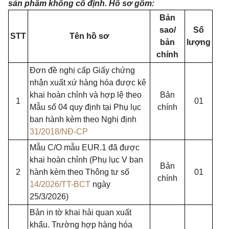
sản phẩm không cố định. Hồ sơ gồm:
Bản
sao/
Số
STT
Tên hồ sơ
bản
lượng
chính
Đơn đề nghị cấp Giấy chứng
nhận xuất xứ hàng hóa được kê
khai hoàn chỉnh và hợp lệ theo
Bản
1
01
Mẫu số 04 quy định tại Phụ lục
chính
ban hành kèm theo Nghị định
31/2018/NĐ-CP
Mẫu C/O mẫu EUR.1 đã được
khai hoàn chỉnh (Phụ lục V ban
Bản
2
hành kèm theo Thông tư số
01
chính
14/2026/TT-BCT
ngày
25/3/2026)
Bản in tờ khai hải quan xuất
khẩu. Trường hợp hàng hóa