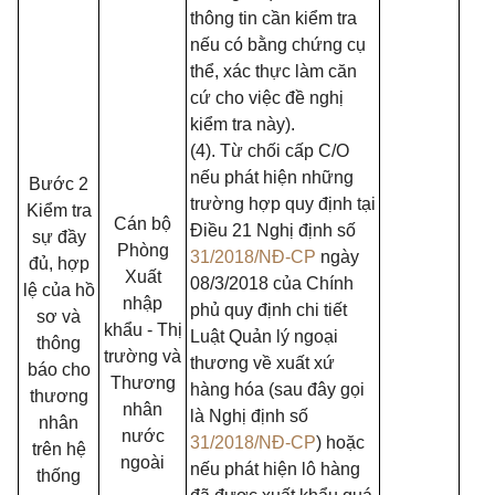
thông tin cần kiểm tra
nếu có bằng chứng cụ
thể, xác thực làm căn
cứ cho việc đề nghị
kiểm tra này).
(4). Từ chối cấp C/O
nếu phát hiện những
Bước 2
trường hợp quy định tại
Kiểm tra
Cán bộ
Điều 21 Nghị định số
sự đầy
Phòng
31/2018/NĐ-CP
ngày
đủ, hợp
Xuất
08/3/2018 của Chính
lệ của hồ
nhập
phủ quy định chi tiết
sơ và
khẩu - Thị
Luật Quản lý ngoại
thông
trường và
thương về xuất xứ
báo cho
Thương
hàng hóa (sau đây gọi
thương
nhân
là Nghị định số
nhân
nước
31/2018/NĐ-CP
) hoặc
trên hệ
ngoài
nếu phát hiện lô hàng
thống