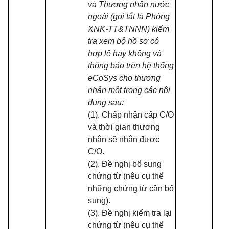
và Thương nhân nước
ngoài (gọi tắt là Phòng
XNK-TT&TNNN) kiểm
tra xem bộ hồ sơ có
hợp lệ hay không và
thông báo trên hệ thống
eCoSys cho thương
nhân một trong các nội
dung sau:
(1). Chấp nhận cấp C/O
và thời gian thương
nhân sẽ nhận được
C/O.
(2). Đề nghị bổ sung
chứng từ (nêu cụ thể
những chứng từ cần bổ
sung).
(3). Đề nghị kiểm tra lại
chứng từ (nêu cụ thể