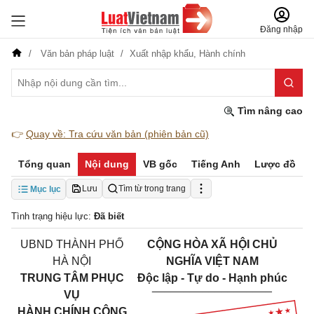
Đăng nhập
Văn bản pháp luật
Xuất nhập khẩu,
Hành chính
Tìm nâng cao
👉
Quay về: Tra cứu văn bản (phiên bản cũ)
Tổng quan
Nội dung
VB gốc
Tiếng Anh
Lược đồ
Lưu
Tìm từ trong trang
Mục lục
Tình trạng hiệu lực:
Đã biết
UBND THÀNH PHỐ
CỘNG HÒA XÃ HỘI CHỦ
HÀ NỘI
NGHĨA VIỆT NAM
TRUNG TÂM PHỤC
Độc lập - Tự do - Hạnh phúc
___________________
VỤ
HÀNH CHÍNH CÔNG