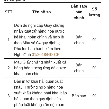
Bản sao/
Số
STT
Tên hồ sơ
bản
lượng
chính
Đơn đề nghị cấp Giấy chứng
nhận xuất xứ hàng hóa được
kê khai hoàn chỉnh và hợp lệ
Bản
1
01
theo Mẫu số 04 quy định tại
chính
Phụ lục ban hành kèm theo
Nghị định
31/2018/NĐ-CP
Mẫu Giấy chứng nhận xuất xứ
Bản
2
hàng hóa tương ứng đã được
01
chính
khai hoàn chỉnh
Bản in tờ khai hải quan xuất
khẩu. Trường hợp hàng hóa
xuất khẩu không phải khai báo
3
Bản sao
01
hải quan theo quy định của
pháp luật không cần nộp bản