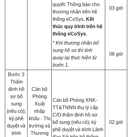
quyết: Thông báo cho
03 giờ
thương nhân trên hệ
thống eCoSys.
Kết
thúc quy trình trên hệ
thống eCoSys.
* Khi thương nhân bổ
sung hồ sơ thì tính
06 giờ
quay lại thực hiện từ
bước 1.
Bước 3
Thẩm
định hồ
Cán bộ
sơ bổ
Phòng
Cán bộ Phòng XNK-
sung
Xuất
TT&TNNN thụ lý cấp
(nếu có);
nhập
C/O thẩm định hồ sơ
ký phê
khẩu - Thị
bổ sung (nếu có); ký
02 giờ
duyệt và
trường và
phê duyệt và trình Lãnh
trình
Thương
đạo Sở trên hệ thống