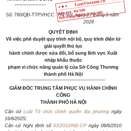
____________
Hiệu lực: Đã biết
Tình trạng hiệu lực: Đã biết
Số: 780/QĐ-TTPVHCC
Hà Nội, ngày 27 tháng 5 năm
2026
QUYẾT ĐỊNH
Về việc phê duyệt quy trình nội bộ, quy trình điện tử
giải quyết thủ tục
hành chính được sửa đổi, bổ sung lĩnh vực Xuất
nhập khẩu thuộc
phạm vi chức năng quản lý của Sở Công Thương
thành phố Hà Nội
________________________________
GIÁM ĐỐC TRUNG TÂM PHỤC VỤ HÀNH CHÍNH
CÔNG
THÀNH PHỐ HÀ NỘI
Căn cứ
Luật Tổ chức chính quyền địa phương
ngày
16/6/2025;
Căn cứ Nghị định số
63/2010/NĐ-CP
ngày 08/6/2010