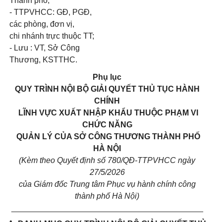
Thành phố;
- TTPVHCC: GĐ, PGĐ,
các phòng, đơn vị,
chi nhánh trực thuộc TT;
- Lưu : VT, Sở Công
Thương, KSTTHC.
Phụ lục
QUY TRÌNH NỘI BỘ GIẢI QUYẾT THỦ TỤC HÀNH
CHÍNH
LĨNH VỰC XUẤT NHẬP KHẨU THUỘC PHẠM VI
CHỨC NĂNG
QUẢN LÝ CỦA SỞ CÔNG THƯƠNG THÀNH PHỐ
HÀ NỘI
(Kèm theo Quyết định số 780/QĐ-TTPVHCC ngày
27/5/2026
của Giám đốc Trung tâm Phục vụ hành chính công
thành phố Hà Nội)
___________________________________________