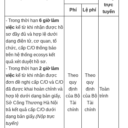
trực
Phí
Lệ phí
tuyến
- Trong thời hạn
6 giờ làm
việc
kể từ khi nhận được hồ
sơ đầy đủ và hợp lệ dưới
dạng điện tử, cơ quan, tổ
chức, cấp C/O thông báo
trên hệ thống ecosys kết
quả xét duyệt hồ sơ.
- Trong thời hạn
2 giờ làm
việc
kể từ khi nhận được
Theo
Theo
đơn đề nghị cấp C/O và C/O
quy
quy
đã được khai hoàn chỉnh và
định
định
Toàn
hợp lệ dưới dạng bản giấy,
của Bộ
của Bộ
trình
Sở Công Thương Hà Nội
Tài
Tài
trả kết quả cấp C/O dưới
chính
chính
dạng bản giấy
.(Nộp trực
tuyến)