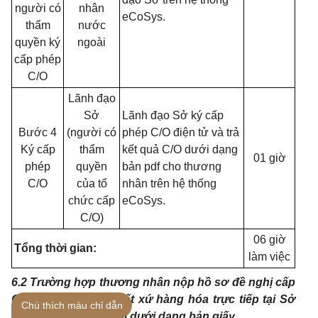
người có
nhân
eCoSys.
thẩm
nước
quyền ký
ngoài
cấp phép
C/O
Lãnh đạo
Sở
Lãnh đạo Sở ký cấp
Bước 4
(người có
phép C/O điện tử và trả
Ký cấp
thẩm
kết quả C/O dưới dạng
01 giờ
phép
quyền
bản pdf cho thương
C/O
của tổ
nhân trên hệ thống
chức cấp
eCoSys.
C/O)
06 giờ
Tổng thời gian:
làm việc
6.2 Trường hợp thương nhân nộp hồ sơ đề nghị cấp
Giấy chứng nhận xuất xứ hàng hóa trực tiếp tại Sở
Chú thích màu chỉ dẫn
Công Thương Hà Nội dưới dạng bản giấy