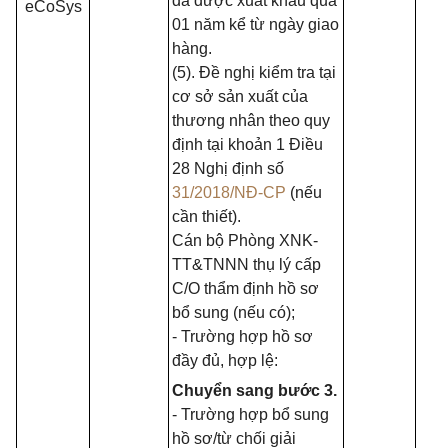
đã được xuất khẩu quá
eCoSys
01 năm kể từ ngày giao
hàng.
(5). Đề nghị kiểm tra tại
cơ sở sản xuất của
thương nhân theo quy
định tại khoản 1 Điều
28 Nghị định số
31/2018/NĐ-CP
(nếu
cần thiết).
Cán bộ Phòng XNK-
TT&TNNN thụ lý cấp
C/O thẩm định hồ sơ
bổ sung (nếu có);
- Trường hợp hồ sơ
đầy đủ, hợp lệ:
Chuyển sang bước 3.
- Trường hợp bổ sung
hồ sơ/từ chối giải