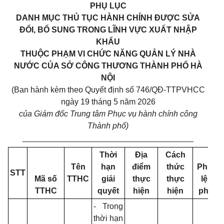
PHỤ LỤC
DANH MỤC THỦ TỤC HÀNH CHÍNH ĐƯỢC SỬA
ĐỔI, BỔ SUNG TRONG LĨNH VỰC XUẤT NHẬP
KHẨU
THUỘC PHẠM VI CHỨC NĂNG QUẢN LÝ NHÀ
NƯỚC CỦA SỞ CÔNG THƯƠNG THÀNH PHỐ HÀ
NỘI
(Ban hành kèm theo Quyết định số 746/QĐ-TTPVHCC
ngày 19 tháng 5 năm 2026
của Giám đốc Trung tâm Phục vụ hành chính công
Thành phố)
______________________________________
Thời
Địa
Cách
Tên
hạn
điểm
thức
Phí,
C
STT
Mã số
TTHC
giải
thực
thực
lệ
TTHC
quyết
hiện
hiện
phí
- Trong
-
thời hạn
3