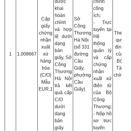
được
chính
T
khai
công
đ
hoàn
ích;
x
Cấp
Sở
chỉnh
- Trực
h
giấy
Công
và hợp
tuyến tại
H
chứng
Thương
Theo
lệ dưới
Hệ
T
nhận
Hà Nội
quy
dạng
thống
t
xuất
(số 331
định
bản
quản lý
C
1
1.008667
xứ
đường
của
giấy, Sở
và cấp
h
hàng
Cầu
Bộ
Công
chứng
V
hóa
Giấy,
Tài
Thương
nhận
L
(C/O)
phường
chính
Hà Nội
xuất xứ
c
Mẫu
Cầu
trả kết
điện tử
-
EUR.1
Giấy)
quả cấp
của Bộ
3
C/O
Công
B
dưới
Thương;
0
dạng
- Nộp hồ
bản
sơ trực
t
giấy.
tuyến
c