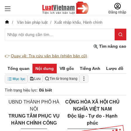
Đăng nhập
Văn bản pháp luật
Xuất nhập khẩu,
Hành chính
Tìm nâng cao
👉
Quay về: Tra cứu văn bản (phiên bản cũ)
Tổng quan
Nội dung
VB gốc
Tiếng Anh
Lược đồ
Lưu
Tìm từ trong trang
Mục lục
Tình trạng hiệu lực:
Đã biết
UBND THÀNH PHỐ HÀ
CỘNG HÒA XÃ HỘI CHỦ
NỘI
NGHĨA VIỆT NAM
TRUNG TÂM PHỤC VỤ
Độc lập - Tự do - Hạnh
HÀNH CHÍNH CÔNG
phúc
__________
___________________