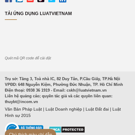
TẢI ỨNG DỤNG LUATVIETNAM
Quét mã QR code để cài đặt
Trụ sở: Tầng 3, Toà nhà IC, 82 Duy Tân, P.Cầu Giấy, TP.Hà Nội
VPĐD: 648 Nguyễn Kiệm, Phường Đức Nhuận, TP. Hồ Chí Minh
Điện thoại: 0938 36 1919 - Email:
cskh@luatvietnam.vn
Liên hệ quảng cáo; quyền tác giả và các quyền liên quan:
thuybt@incom.vn
Văn Bản Pháp Luật
|
Luật Doanh nghiệp
|
Luật Đất đai
|
Luật
Hình sự 2015
Chú thích màu chỉ dẫn