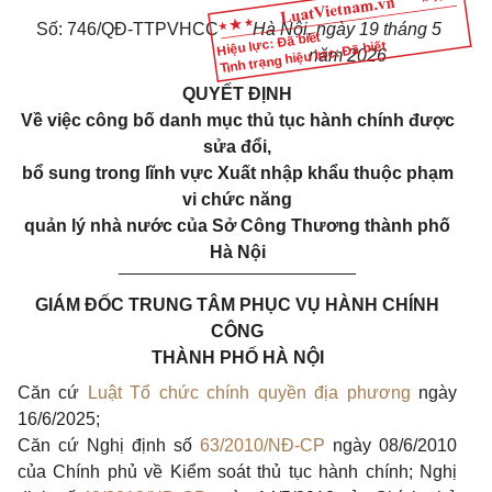
Số: 746/QĐ-TTPVHCC
Hà Nội, ngày 19 tháng 5
Hiệu lực: Đã biết
Tình trạng hiệu lực: Đã biết
năm 202
6
QUYẾT ĐỊNH
Về việc công bố danh mục thủ tục hành chính được
sửa đổi,
bổ sung trong lĩnh vực Xuất nhập khẩu thuộc phạm
vi chức năng
quản lý nhà nước của Sở Công Thương thành phố
Hà Nội
________________________
GIÁM ĐỐC TRUNG TÂM PHỤC VỤ HÀNH CHÍNH
CÔNG
THÀNH PHỐ HÀ NỘI
Căn cứ
Luật Tổ chức chính quyền địa phương
ngày
16/6/2025;
Căn cứ Nghị định số
63/2010/NĐ-CP
ngày 08/6/2010
của Chính phủ về Kiểm soát thủ tục hành chính; Nghị