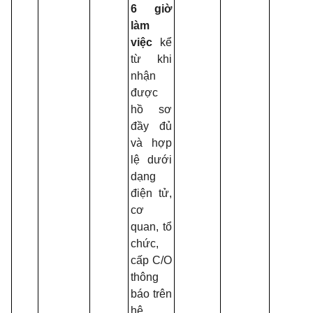
6 giờ
C
làm
0
việc
kể
c
từ khi
p
nhận
c
được
Q
hồ sơ
t
đầy đủ
x
và hợp
h
lệ dưới
-
dạng
điện tử,
1
cơ
C
quan, tổ
1
chức,
c
cấp C/O
p
thông
báo trên
q
hệ
c