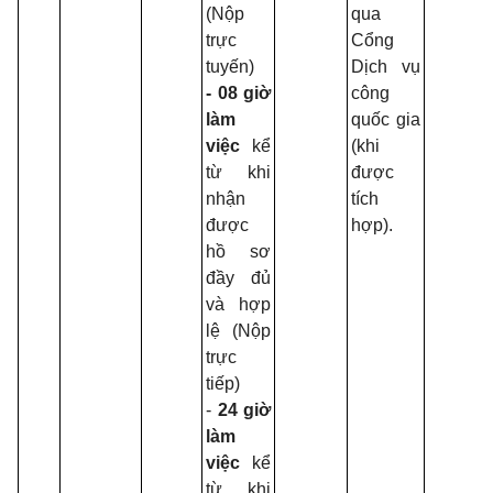
(Nộp
qua
đ
trực
Cổng
c
tuyến)
Dịch vụ
n
-
08 giờ
công
v
làm
quốc gia
p
việc
kể
(khi
n
từ khi
được
h
nhận
tích
(
được
hợp).
-
hồ sơ
4
đầy đủ
B
và hợp
2
lệ (Nộp
trực
t
tiếp)
C
-
24 giờ
T
làm
đ
việc
kể
m
từ khi
c