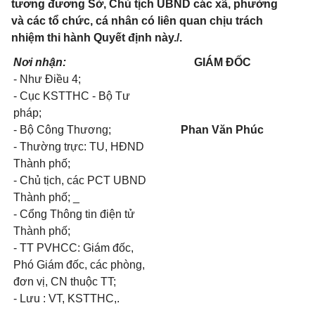
tương đương Sở, Chủ tịch UBND các xã, phường
và các tổ chức, cá nhân có liên quan chịu trách
nhiệm thi hành Quyết định này./.
Nơi nhận:
GIÁM ĐỐC
- Như Điều 4;
- Cục KSTTHC - Bộ Tư
pháp;
- Bộ Công Thương;
Phan Văn Phúc
- Thường trực: TU, HĐND
Thành phố;
- Chủ tịch, các PCT UBND
Thành phố; _
- Cổng Thông tin điện tử
Thành phố;
- TT PVHCC: Giám đốc,
Phó Giám đốc, các phòng,
đơn vị, CN thuộc TT;
- Lưu : VT, KSTTHC,.