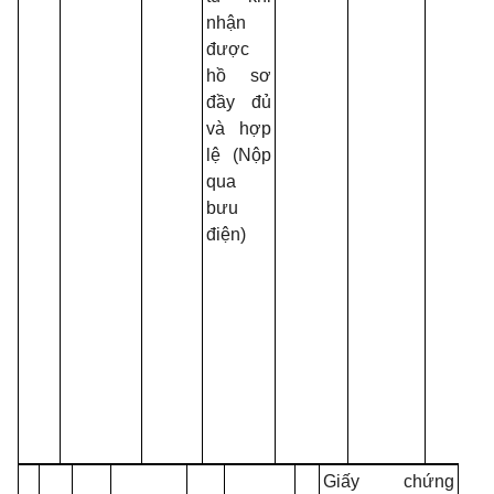
nhận
s
được
0
hồ sơ
B
đầy đủ
0
và hợp
c
lệ (Nộp
T
qua
đ
bưu
x
điện)
-
4
B
2
t
C
T
đ
Giấy chứng