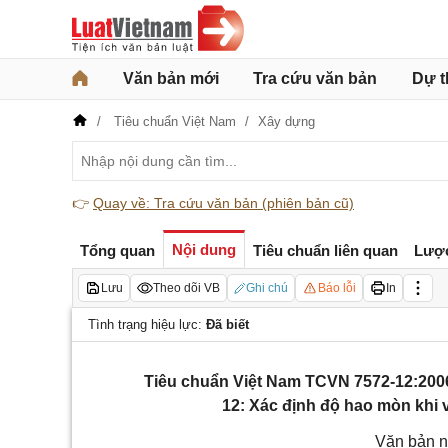
Văn bản mới
Tra cứu văn bản
Dự t
Tiêu chuẩn Việt Nam
Xây dựng
👉
Quay về: Tra cứu văn bản (phiên bản cũ)
Nội dung
Tổng quan
Tiêu chuẩn liên quan
Lượ
Lưu
Theo dõi VB
Ghi chú
Báo lỗi
In
Tình trạng hiệu lực:
Đã biết
Tiêu chuẩn Việt Nam TCVN 7572-12:2006
12: Xác định độ hao mòn khi 
Văn bản n