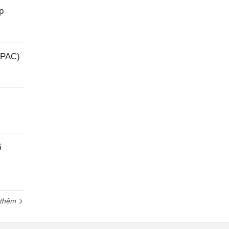
p
(PAC)
ổ
 thêm