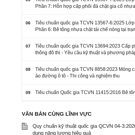
Phần 7: Hỗn hợp cấp phối đá chặt gia cố nhự
Tiêu chuẩn quốc gia TCVN 13567-6:2025 Lớp 
06
Phần 6: Bê tông nhựa chặt tái chế nóng tại tr
Tiêu chuẩn quốc gia TCVN 13694:2023 Cấp phố
07
thông đô thị - Yêu cầu kỹ thuật và phương phá
Tiêu chuẩn quốc gia TCVN 8858:2023 Móng cấp 
08
áo đường ô tô - Thi công và nghiệm thu
Tiêu chuẩn Quốc gia TCVN 11415:2016 Bê tôn
09
VĂN BẢN CÙNG LĨNH VỰC
Quy chuẩn kỹ thuật quốc gia QCVN 04-3:2026
dụng năng lượng hiệu quả