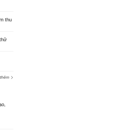
Yêu
cầu
hỗ trợ
ệm thu
thử
 thêm
ạo,