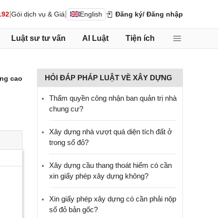
|
|
192
Gói dịch vụ & Giá
English
Đăng ký
/ Đăng nhập
Luật sư tư vấn
AI Luật
Tiện ích
HỎI ĐÁP PHÁP LUẬT VỀ XÂY DỰNG
ng cao
Thẩm quyền công nhận ban quản trị nhà
chung cư?
Xây dựng nhà vượt quá diện tích đất ở
trong sổ đỏ?
Xây dựng cầu thang thoát hiểm có cần
xin giấy phép xây dựng không?
Xin giấy phép xây dựng có cần phải nộp
sổ đỏ bản gốc?