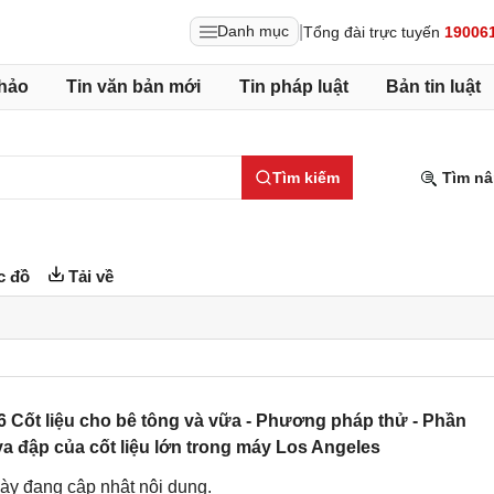
|
Danh mục
Tổng đài trực tuyến
19006
hảo
Tin văn bản mới
Tin pháp luật
Bản tin luật
Tìm kiếm
Tìm nâ
c đồ
Tải về
 Cốt liệu cho bê tông và vữa - Phương pháp thử - Phần
va đập của cốt liệu lớn trong máy Los Angeles
ày đang cập nhật nội dung.