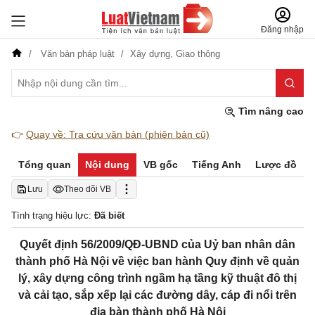
Đăng nhập
Văn bản pháp luật
Xây dựng,
Giao thông
Tìm nâng cao
👉
Quay về: Tra cứu văn bản (phiên bản cũ)
Tổng quan
Nội dung
VB gốc
Tiếng Anh
Lược đồ
Lưu
Theo dõi VB
Tình trạng hiệu lực:
Đã biết
Quyết định 56/2009/QĐ-UBND của Uỷ ban nhân dân
thành phố Hà Nội về việc ban hành Quy định về quản
lý, xây dựng công trình ngầm hạ tầng kỹ thuật đô thị
và cải tạo, sắp xếp lại các đường dây, cáp đi nổi trên
địa bàn thành phố Hà Nội