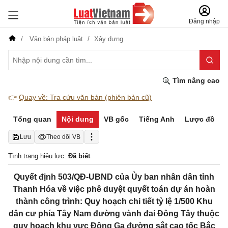
Đăng nhập
Văn bản pháp luật
Xây dựng
Tìm nâng cao
👉
Quay về: Tra cứu văn bản (phiên bản cũ)
Tổng quan
Nội dung
VB gốc
Tiếng Anh
Lược đồ
Lưu
Theo dõi VB
Tình trạng hiệu lực:
Đã biết
Quyết định 503/QĐ-UBND của Ủy ban nhân dân tỉnh
Thanh Hóa về việc phê duyệt quyết toán dự án hoàn
thành công trình: Quy hoạch chi tiết tỷ lệ 1/500 Khu
dân cư phía Tây Nam đường vành đai Đông Tây thuộc
quy hoạch khu vực Đông Ga đường sắt cao tốc Bắc