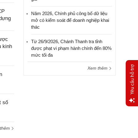
CP
Năm 2026, Chính phủ công bố dữ liệu
 dựng
mở có kiểm soát để doanh nghiệp khai
thác
được
Từ 26/9/2026, Chánh Thanh tra tỉnh
u kinh
được phạt vi phạm hành chính đến 80%
mức tối đa
Xem thêm
n
t số
Yêu
cầu
hỗ trợ
 thêm