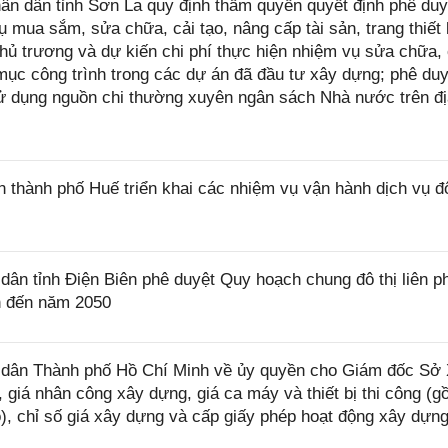
n dân tỉnh Sơn La quy định thẩm quyền quyết định phê duy
 mua sắm, sửa chữa, cải tạo, nâng cấp tài sản, trang thiết 
hủ trương và dự kiến chi phí thực hiện nhiệm vụ sửa chữa, 
ục công trình trong các dự án đã đầu tư xây dựng; phê du
sử dụng nguồn chi thường xuyên ngân sách Nhà nước trên đ
hành phố Huế triển khai các nhiệm vụ vận hành dịch vụ đô
n tỉnh Điện Biên phê duyệt Quy hoạch chung đô thị liên 
n đến năm 2050
dân Thành phố Hồ Chí Minh về ủy quyền cho Giám đốc Sở
 giá nhân công xây dựng, giá ca máy và thiết bị thi công (g
ó), chỉ số giá xây dựng và cấp giấy phép hoạt động xây dựn