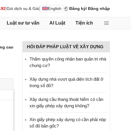
|
|
192
Gói dịch vụ & Giá
English
Đăng ký
/ Đăng nhập
Luật sư tư vấn
AI Luật
Tiện ích
HỎI ĐÁP PHÁP LUẬT VỀ XÂY DỰNG
ng cao
Thẩm quyền công nhận ban quản trị nhà
chung cư?
Xây dựng nhà vượt quá diện tích đất ở
trong sổ đỏ?
Xây dựng cầu thang thoát hiểm có cần
xin giấy phép xây dựng không?
Xin giấy phép xây dựng có cần phải nộp
sổ đỏ bản gốc?