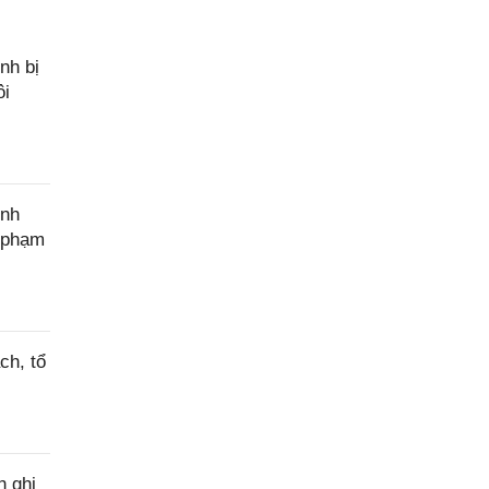
nh bị
ôi
ính
c phạm
ch, tổ
h ghi