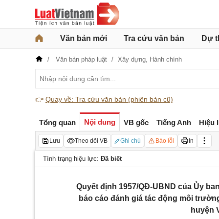
Văn bản mới
Tra cứu văn bản
Dự t
Văn bản pháp luật
Xây dựng,
Hành chính
👉
Quay về: Tra cứu văn bản (phiên bản cũ)
Nội dung
Tổng quan
VB gốc
Tiếng Anh
Hiệu 
Lưu
Theo dõi VB
Ghi chú
Báo lỗi
In
Tình trạng hiệu lực:
Đã biết
Quyết định 1957/QĐ-UBND của Ủy ban 
báo cáo đánh giá tác động môi trườn
huyện 