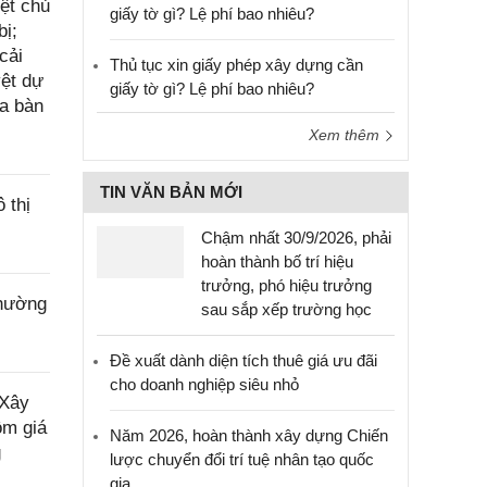
ệt chủ
giấy tờ gì? Lệ phí bao nhiêu?
bị;
cải
Thủ tục xin giấy phép xây dựng cần
yệt dự
giấy tờ gì? Lệ phí bao nhiêu?
ịa bàn
Xem thêm
TIN VĂN BẢN MỚI
 thị
Chậm nhất 30/9/2026, phải
hoàn thành bố trí hiệu
trưởng, phó hiệu trưởng
phường
sau sắp xếp trường học
Đề xuất dành diện tích thuê giá ưu đãi
cho doanh nghiệp siêu nhỏ
 Xây
ồm giá
Năm 2026, hoàn thành xây dựng Chiến
g
lược chuyển đổi trí tuệ nhân tạo quốc
gia