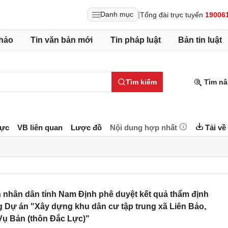
|
Danh mục
Tổng đài trực tuyến
19006
hảo
Tin văn bản mới
Tin pháp luật
Bản tin luật
Tìm kiếm
Tìm nâ
lực
VB liên quan
Lược đồ
Nội dung hợp nhất
Tải về
nhân dân tỉnh Nam Định phê duyệt kết quả thẩm định
g Dự án "Xây dựng khu dân cư tập trung xã Liên Bảo,
Vụ Bản (thôn Đắc Lực)"